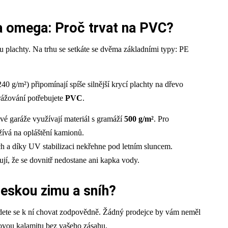
a a omega: Proč trvat na PVC?
u plachty. Na trhu se setkáte se dvěma základními typy: PE
0 g/m²) připomínají spíše silnější krycí plachty na dřevo
arážování potřebujete
PVC
.
é garáže využívají materiál s gramáží
500 g/m²
. Pro
užívá na opláštění kamionů.
a díky UV stabilizaci nekřehne pod letním sluncem.
jí, že se dovnitř nedostane ani kapka vody.
českou zimu a sníh?
udete se k ní chovat zodpovědně. Žádný prodejce by vám neměl
hovou kalamitu bez vašeho zásahu.