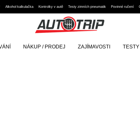
y
Alkohol kalkulačka
Kontrolky v autě
Testy zimních pneumatik
Povinné ručení
VÁNÍ
NÁKUP / PRODEJ
ZAJÍMAVOSTI
TESTY