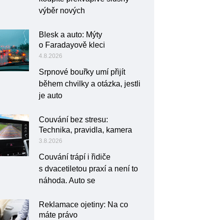
výběr nových
Blesk a auto: Mýty
o Faradayově kleci
4.8.2026
Srpnové bouřky umí přijít
během chvilky a otázka, jestli
je auto
Couvání bez stresu:
Technika, pravidla, kamera
3.8.2026
Couvání trápí i řidiče
s dvacetiletou praxí a není to
náhoda. Auto se
Reklamace ojetiny: Na co
máte právo