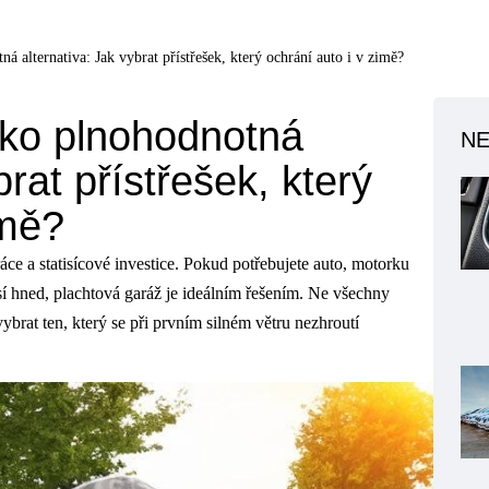
á alternativa: Jak vybrat přístřešek, který ochrání auto i v zimě?
ako plnohodnotná
NE
brat přístřešek, který
imě?
ce a statisícové investice. Pokud potřebujete auto, motorku
sí hned, plachtová garáž je ideálním řešením. Ne všechny
ybrat ten, který se při prvním silném větru nezhroutí