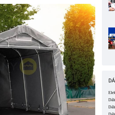
DÁ
Ele
Dál
Dál
Dál