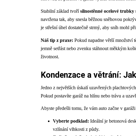
Stabilní základ tvoří
silnostěnné ocelové trubk
navržena tak, aby snesla běžnou sněhovou pokrývku 
je střešní úhel dostatečně strmý, aby sníh mohl při
Náš tip z praxe:
Pokud napadne větší množství tě
jemně setřást nebo zvenku stáhnout měkkým koštět
životnost.
Kondenzace a větrání: Jak
Jedno z největších úskalí uzavřených plachtových
Pokud postavíte garáž na hlínu nebo trávu a uzavř
Abyste předešli tomu, že vám auto začne v garáži 
Vyberte podklad:
Ideální je betonová des
vzlínání vlhkosti z půdy.