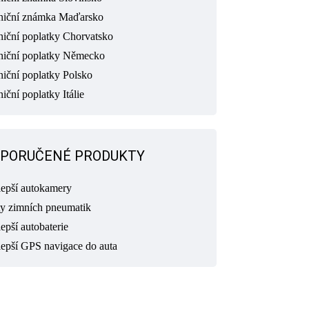
niční známka Maďarsko
niční poplatky Chorvatsko
niční poplatky Německo
niční poplatky Polsko
iční poplatky Itálie
PORUČENÉ PRODUKTY
lepší autokamery
ty zimních pneumatik
epší autobaterie
lepší GPS navigace do auta