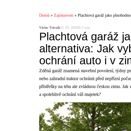
Domů
»
Zajímavosti
»
Plachtová garáž jako plnohodnotn
Václav Trávník
13. 05. 2026
🕓 3 min
Plachtová garáž j
alternativa: Jak vy
ochrání auto i v z
Zděná garáž znamená stavební povolení, týdny prá
nebo zahradní traktor ochránit před nepřízní poča
přístřešky na trhu ale zvládnou českou zimu. Jak v
a spolehlivě ochrání váš majetek?