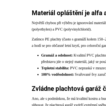
Materiál opláštění je alf
Největší chybou při výběru je ignorování materiál
(polyethylen) a PVC (polyvinylchlorid).
Zatímco PE plachty (často s gramáží kolem 150–24
a hodí se pro občasné letní krytí, pro celoroční g
Gramáž a odolnost:
Kvalitní PVC plachtov
představu jde o stejný materiál, jaký se po
Teplotní stabilita:
PVC nepraská v mrazech 
100% voděodolnost:
Svařované švy zaruču
Zvládne plachtová garáž 
Ano, ale s podmínkou, že má kvalitní kostru a b
slibovat, že plachtová garáž vydrží extrémní sně