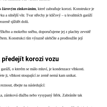
y s žárovým zinkováním
, které zabraňuje korozi. Konstrukce je
a silnější vítr. Tvar střechy je klíčový – u kvalitních garáží
rozeně sjíždět dolů.
žkého a mokrého sněhu, doporučujeme jej z plachty zevnitř
em. Konstrukci tím výrazně ulehčíte a prodloužíte její
 předejít korozi vozu
 garáží, o kterém se málo mluví, je kondenzace vlhkosti.
ete ji, vlhkost stoupající ze země nemá kam unikat.
reznout, dbejte na následující:
ka, zámková dlažba nebo vysypaný štěrk. Zabráníte tak