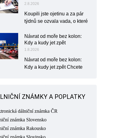
2.8.2026
Koupili jste ojetinu a za pár
týdnů se ozvala vada, o které
Návrat od moře bez kolon:
Kdy a kudy jet zpět
1.8.2026
Návrat od moře bez kolon:
Kdy a kudy jet zpět Chcete
LNIČNÍ ZNÁMKY A POPLATKY
ktronická dálniční známka ČR
niční známka Slovensko
niční známka Rakousko
niční známka Slovinsko