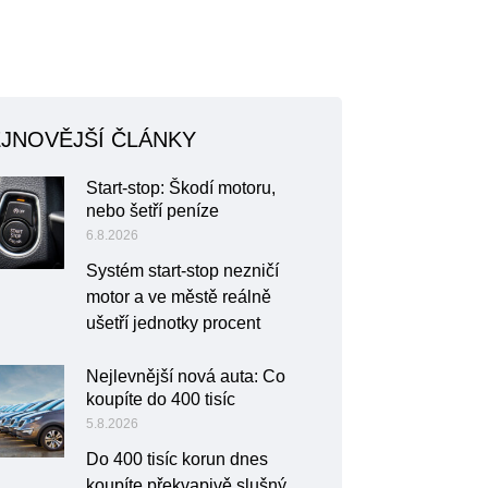
JNOVĚJŠÍ ČLÁNKY
Start-stop: Škodí motoru,
nebo šetří peníze
6.8.2026
Systém start-stop nezničí
motor a ve městě reálně
ušetří jednotky procent
Nejlevnější nová auta: Co
koupíte do 400 tisíc
5.8.2026
Do 400 tisíc korun dnes
koupíte překvapivě slušný