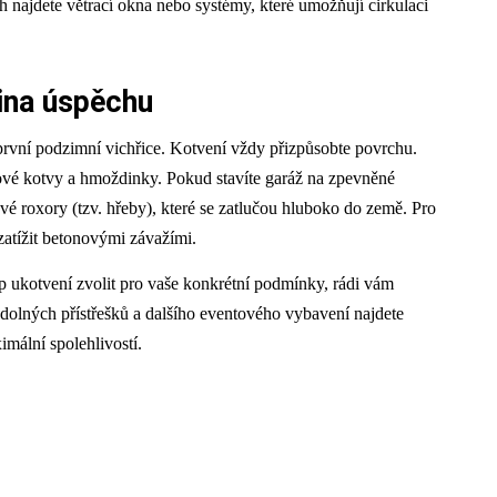
h najdete větrací okna nebo systémy, které umožňují cirkulaci
ina úspěchu
rvní podzimní vichřice. Kotvení vždy přizpůsobte povrchu.
lové kotvy a hmoždinky. Pokud stavíte garáž na zpevněné
vé roxory (tzv. hřeby), které se zatlučou hluboko do země. Pro
zatížit betonovými závažími.
typ ukotvení zvolit pro vaše konkrétní podmínky, rádi vám
olných přístřešků a dalšího eventového vybavení najdete
imální spolehlivostí.