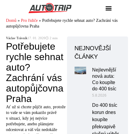
Domů
»
Pro řidiče
»
Potřebujete rychle sehnat auto? Zachrání vás
autopůjčovna Praha
Václav Trávník
17. 01. 2020
🕓 2 min
Potřebujete
NEJNOVĚJŠÍ
rychle sehnat
ČLÁNKY
auto?
Nejlevnější
Zachrání vás
nová auta:
Co koupíte
autopůjčovna
do 400 tisíc
Praha
5.8.2026
Do 400 tisíc
Ať už si chcete půjčit auto, protože
korun dnes
to vaše se vám pokazilo právě
v situaci, kdy jej nejvíce
koupíte
potřebujete, anebo plánujete
překvapivě
odcestovat a váš vůz nedokáže
slušný výběr