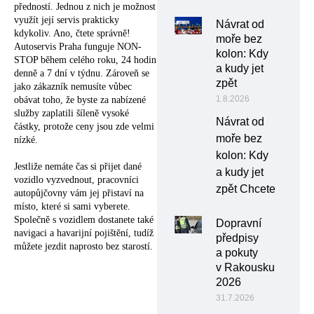
předností. Jednou z nich je možnost
využít její servis prakticky
Návrat od
kdykoliv. Ano, čtete správně!
moře bez
Autoservis Praha funguje NON-
kolon: Kdy
STOP během celého roku, 24 hodin
a kudy jet
denně a 7 dní v týdnu. Zároveň se
zpět
jako zákazník nemusíte vůbec
1.8.2026
obávat toho, že byste za nabízené
služby zaplatili šíleně vysoké
Návrat od
částky, protože ceny jsou zde velmi
moře bez
nízké.
kolon: Kdy
Jestliže nemáte čas si přijet dané
a kudy jet
vozidlo vyzvednout, pracovníci
zpět Chcete
autopůjčovny vám jej přistaví na
místo, které si sami vyberete.
Společně s vozidlem dostanete také
Dopravní
navigaci a havarijní pojištění, tudíž
předpisy
můžete jezdit naprosto bez starostí.
a pokuty
v Rakousku
2026
31.7.2026