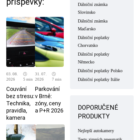
příspěvky:
Dálniční známka
Slovinsko
Dálniční známka
Maďarsko
Dálniční poplatky
Chorvatsko
Dálniční poplatky
Německo
Dálniční poplatky Polsko
03. 08.
🕓
31. 07.
🕓
2026
5 min
2026
7 min
Dálniční poplatky Itálie
Couvání
Parkování
bez stresu:
v Brně:
Technika,
zóny, ceny
DOPORUČENÉ
pravidla,
a P+R 2026
PRODUKTY
kamera
Nejlepší autokamery
Testy zimních pneumatik