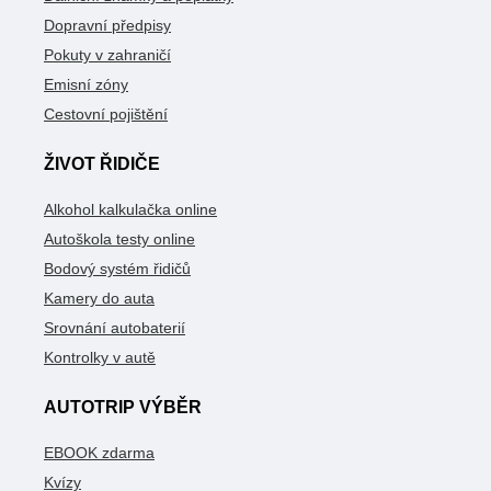
Dopravní předpisy
Pokuty v zahraničí
Emisní zóny
Cestovní pojištění
ŽIVOT ŘIDIČE
Alkohol kalkulačka online
Autoškola testy online
Bodový systém řidičů
Kamery do auta
Srovnání autobaterií
Kontrolky v autě
AUTOTRIP VÝBĚR
EBOOK zdarma
Kvízy