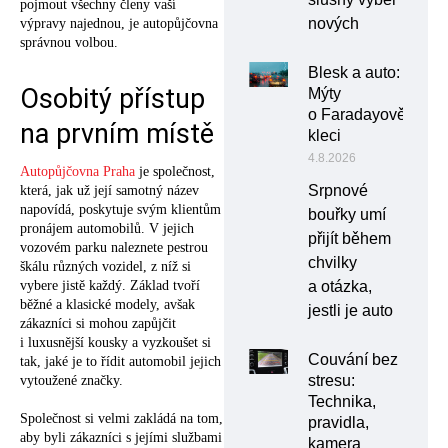
pojmout všechny členy vaší
nových
výpravy najednou, je autopůjčovna
správnou volbou.
Blesk a auto:
Osobitý přístup
Mýty
o Faradayově
na prvním místě
kleci
4.8.2026
Autopůjčovna Praha
je společnost,
Srpnové
která, jak už její samotný název
napovídá, poskytuje svým klientům
bouřky umí
pronájem automobilů. V jejich
přijít během
vozovém parku naleznete pestrou
chvilky
škálu různých vozidel, z níž si
vybere jistě každý. Základ tvoří
a otázka,
běžné a klasické modely, avšak
jestli je auto
zákazníci si mohou zapůjčit
i luxusnější kousky a vyzkoušet si
Couvání bez
tak, jaké je to řídit automobil jejich
stresu:
vytoužené značky.
Technika,
Společnost si velmi zakládá na tom,
pravidla,
aby byli zákazníci s jejími službami
kamera