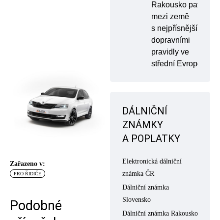
Rakousko patří
mezi země
s nejpřísnějšími
dopravními
pravidly ve
střední Evropě
DÁLNIČNÍ
ZNÁMKY
A POPLATKY
Elektronická dálniční
Zařazeno v:
známka ČR
PRO ŘIDIČE
Dálniční známka
Slovensko
Podobné
Dálniční známka Rakousko