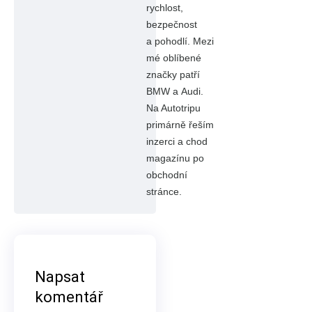
rychlost,
bezpečnost
a pohodlí. Mezi
mé oblíbené
značky patří
BMW a Audi.
Na Autotripu
primárně řeším
inzerci a chod
magazínu po
obchodní
stránce.
Napsat
komentář