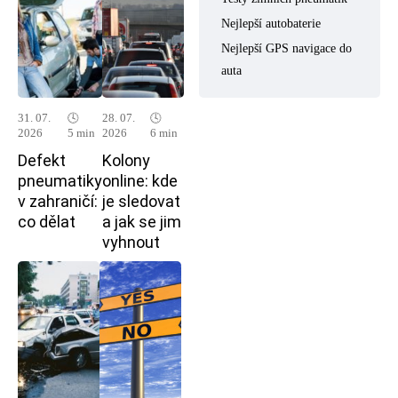
Nejlepší autobaterie
Nejlepší GPS navigace do
auta
31. 07.
🕓
28. 07.
🕓
2026
5 min
2026
6 min
Defekt
Kolony
pneumatiky
online: kde
v zahraničí:
je sledovat
co dělat
a jak se jim
vyhnout