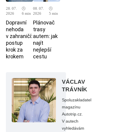
28. 07.
🕓
08. 07.
🕓
2026
6 min
2026
5 min
Dopravní
Plánovač
nehoda
trasy
v zahraničí:
autem: jak
postup
najít
krok za
nejlepší
krokem
cestu
VÁCLAV
TRÁVNÍK
Spoluzakladatel
magazínu
Autotrip.cz.
V autech
vyhledávám