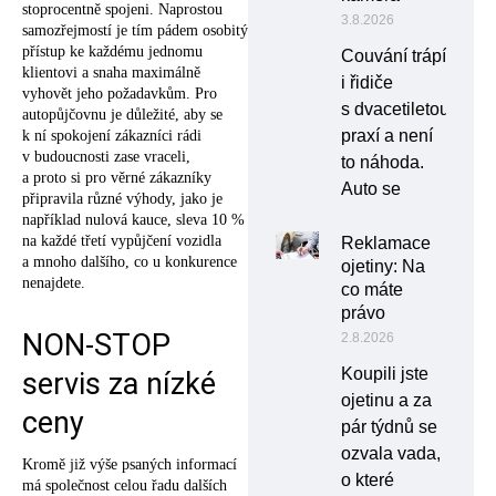
stoprocentně spojeni. Naprostou
3.8.2026
samozřejmostí je tím pádem osobitý
přístup ke každému jednomu
Couvání trápí
klientovi a snaha maximálně
i řidiče
vyhovět jeho požadavkům. Pro
s dvacetiletou
autopůjčovnu je důležité, aby se
praxí a není
k ní spokojení zákazníci rádi
v budoucnosti zase vraceli,
to náhoda.
a proto si pro věrné zákazníky
Auto se
připravila různé výhody, jako je
například nulová kauce, sleva 10 %
na každé třetí vypůjčení vozidla
Reklamace
a mnoho dalšího, co u konkurence
ojetiny: Na
nenajdete.
co máte
právo
NON-STOP
2.8.2026
Koupili jste
servis za nízké
ojetinu a za
ceny
pár týdnů se
ozvala vada,
Kromě již výše psaných informací
o které
má společnost celou řadu dalších