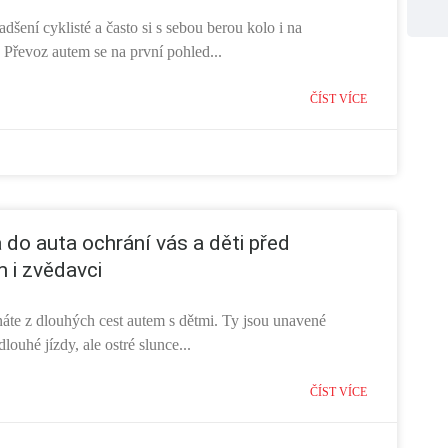
adšení cyklisté a často si s sebou berou kolo i na
 Převoz autem se na první pohled...
ČÍST VÍCE
a do auta ochrání vás a děti před
 i zvědavci
náte z dlouhých cest autem s dětmi. Ty jsou unavené
dlouhé jízdy, ale ostré slunce...
ČÍST VÍCE