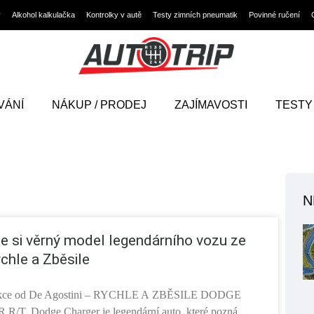
y
Alkohol kalkulačka
Kontrolky v autě
Testy zimních pneumatik
Povinné ručení
VÁNÍ
NÁKUP / PRODEJ
ZAJÍMAVOSTI
TESTY
N
e si věrný model legendárního vozu ze
ychle a Zběsile
ekce od De Agostini – RYCHLE A ZBĚSILE DODGE
T. Dodge Charger je legendární auto, které pozná