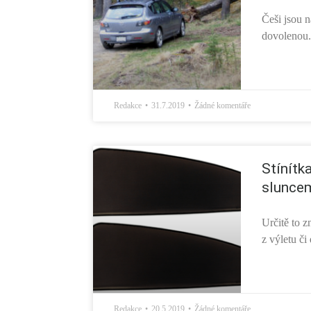
Češi jsou n
dovolenou.
Redakce
31.7.2019
Žádné komentáře
Stínítk
sluncem
Určitě to z
z výletu či 
Redakce
20.5.2019
Žádné komentáře