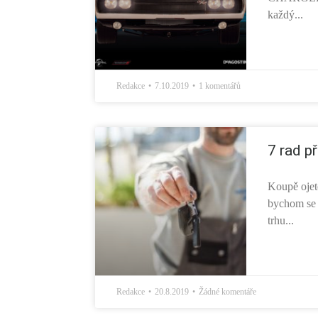
každý...
Redakce
7.10.2019
1 komentářů
7 rad p
Koupě ojeté
bychom se 
trhu...
Redakce
20.8.2019
Žádné komentáře