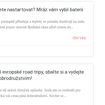
e nastartovat? Mráz vám vybil baterii
postupně přituhuje a teploty se pomalu dostávají na nulu.
ná pouze otravné škrábání okna před cestou do...
ČÍST VÍCE
 evropské road tripy, sbalte si a vydejte
obrodružstvím!
 dá strávit různými způsoby. Jestli jste se rozhodli pro
čeká vás cesta plná dobrodružství. Nechte se...