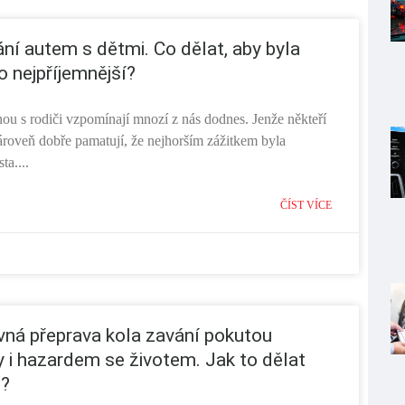
ní autem s dětmi. Co dělat, aby byla
o nejpříjemnější?
ou s rodiči vzpomínají mnozí z nás dodnes. Jenže někteří
zároveň dobře pamatují, že nejhorším zážitkem byla
ta....
ČÍST VÍCE
ná přeprava kola zavání pokutou
y i hazardem se životem. Jak to dělat
ě?