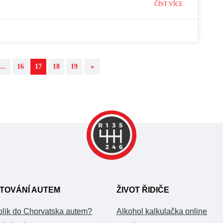
ČÍST VÍCE
…
16
17
18
19
»
TOVÁNÍ AUTEM
ŽIVOT ŘIDIČE
olik do Chorvatska autem?
Alkohol kalkulačka online