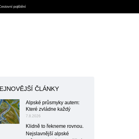
Cestovní pojištění
EJNOVĚJŠÍ ČLÁNKY
Alpské průsmyky autem:
Které zvládne každý
7.8.2026
Klidně to řekneme rovnou.
Nejslavnější alpské