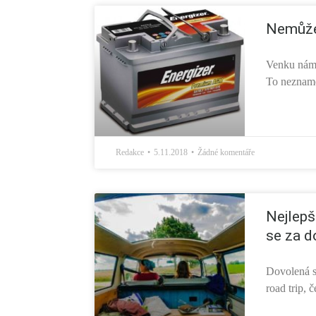
Nemůžet
Venku nám 
To nezname
Redakce
5.11.2018
Žádné komentáře
Nejlepší
se za d
Dovolená se
road trip, 