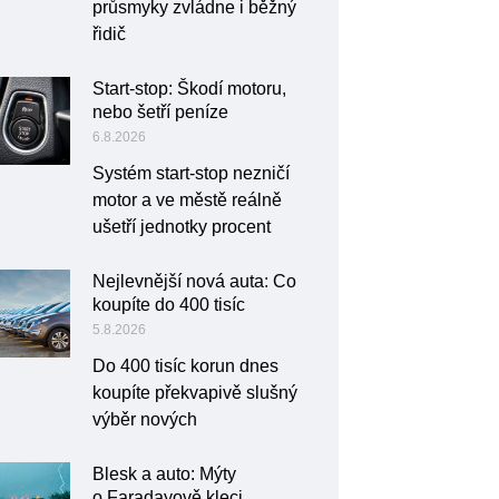
průsmyky zvládne i běžný
řidič
Start-stop: Škodí motoru,
nebo šetří peníze
6.8.2026
Systém start-stop nezničí
motor a ve městě reálně
ušetří jednotky procent
Nejlevnější nová auta: Co
koupíte do 400 tisíc
5.8.2026
Do 400 tisíc korun dnes
koupíte překvapivě slušný
výběr nových
Blesk a auto: Mýty
o Faradayově kleci