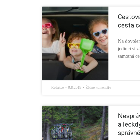
Cestová
cesta c
Na dovolen
jedinci si 
samotná ces
Redakce
9.8.2019
Žádné komentáře
Nespráv
a leckd
správn