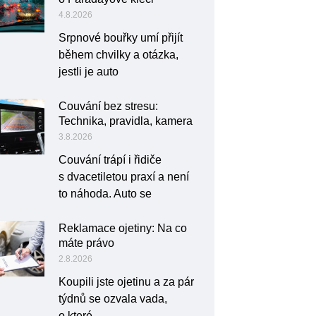
4.8.2026
Srpnové bouřky umí přijít
během chvilky a otázka,
jestli je auto
Couvání bez stresu:
Technika, pravidla, kamera
3.8.2026
Couvání trápí i řidiče
s dvacetiletou praxí a není
to náhoda. Auto se
Reklamace ojetiny: Na co
máte právo
2.8.2026
Koupili jste ojetinu a za pár
týdnů se ozvala vada,
o které