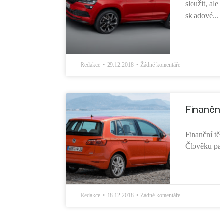
sloužit, ale
skladové...
Redakce
29.12.2018
Žádné komentáře
Finančn
Finanční tě
Člověku pak
Redakce
18.12.2018
Žádné komentáře