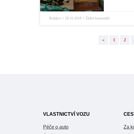
Redakce
26.10.2018
Žádné komentáře
«
1
2
VLASTNICTVÍ VOZU
CES
Péče o auto
Za k