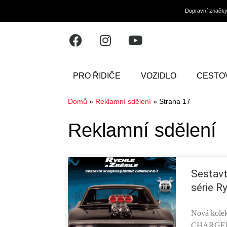
Dopravní značk
PRO ŘIDIČE
VOZIDLO
CESTO
Domů
»
Reklamní sdělení
»
Strana 17
Reklamní sdělení
Sestavt
série R
Nová kol
CHARGER R/