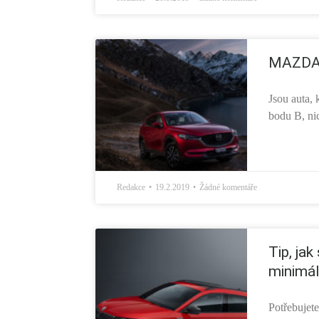
MAZDA
Jsou auta,
bodu B, nic
Redakce
19.2.2019
Žádné komentáře
Tip, jak
minimál
Potřebujet