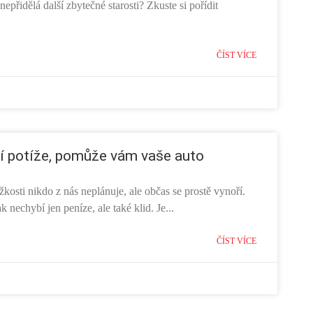
 nepřidělá další zbytečné starosti? Zkuste si pořídit
ČÍST VÍCE
í potíže, pomůže vám vaše auto
žkosti nikdo z nás neplánuje, ale občas se prostě vynoří.
 nechybí jen peníze, ale také klid. Je...
ČÍST VÍCE