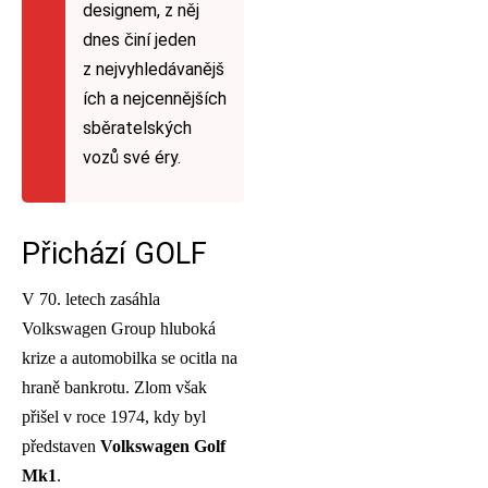
designem, z něj
dnes činí jeden
z nejvyhledávanějš
ích a nejcennějších
sběratelských
vozů své éry.
Přichází GOLF
V 70. letech zasáhla
Volkswagen Group hluboká
krize a automobilka se ocitla na
hraně bankrotu. Zlom však
přišel v roce 1974, kdy byl
představen
Volkswagen Golf
Mk1
.