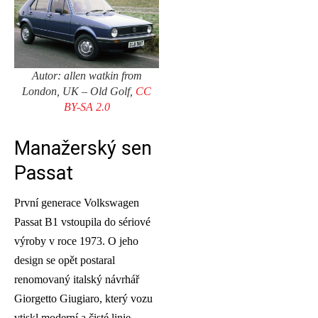
Autor: allen watkin from
London, UK – Old Golf,
CC
BY-SA 2.0
Manažerský sen
Passat
První generace Volkswagen
Passat B1 vstoupila do sériové
výroby v roce 1973. O jeho
design se opět postaral
renomovaný italský návrhář
Giorgetto Giugiaro, který vozu
vtiskl moderní a čisté linie