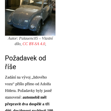
Autor: Palauenc05 – Vlastní
dílo,
CC BY-SA 4.0
,
Požadavek od
říše
Zadání na vývoj „lidového
vozu“ přišlo přímo od Adolfa
Hitlera. Požadavky byly jasně
stanovené:
automobil měl
přepravit dva dospělé a tři
děti, dosáhnout rychlosti 100