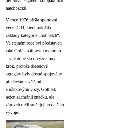
definovat segment kompaktních
hatchbacků.
V roce 1976 přišla sportovní
verze GTI, která položila
základy kategorie „hot hatch“.
Ve stejném roce byl představen
také Golf s naftovým motorem
– v té době šlo o významný
krok, protože dieselové
agregáty byly dosud spojovány
především s většími
a užitkovými vozy. Golf tak
nejen zachránil značku, ale
zároveň určil směr jejího dalšího
vývoje.