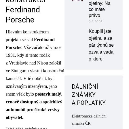
ojetiny: Na
Ferdinand
co máte
právo
Porsche
2.8.2026
Koupili jste
Hlavním konstruktérem
ojetinu a za
projektu se stal
Ferdinand
pár týdnů se
Porsche
. Vše začalo už v roce
ozvala vada,
1931, kdy si tento rodák
o které
z Vratislavic nad Nisou založil
ve Stuttgartu vlastní konstrukční
kancelář. V té době už byl
DÁLNIČNÍ
uznávaným inženýrem, jeho
ZNÁMKY
snem však bylo
postavit malý,
cenově dostupný a spolehlivý
A POPLATKY
automobil pro široké vrstvy
Elektronická dálniční
obyvatel.
známka ČR