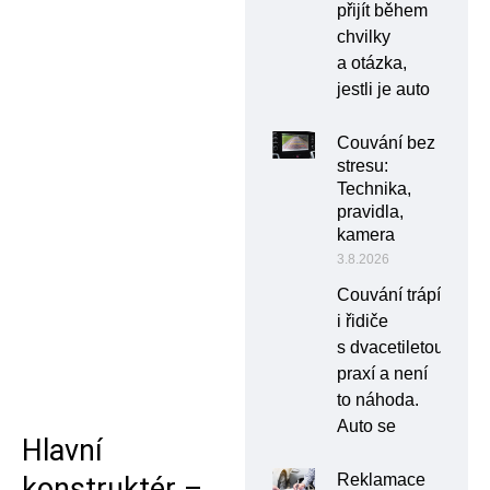
přijít během
chvilky
a otázka,
jestli je auto
Couvání bez
stresu:
Technika,
pravidla,
kamera
3.8.2026
Couvání trápí
i řidiče
s dvacetiletou
praxí a není
to náhoda.
Auto se
Hlavní
Reklamace
konstruktér –