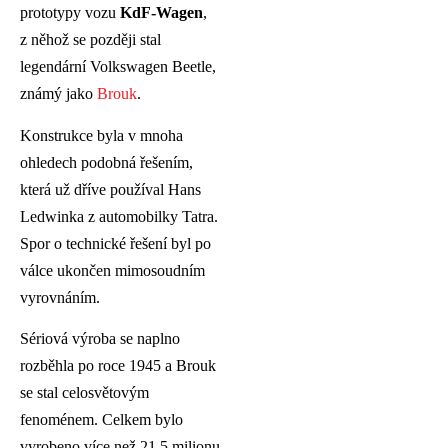
prototypy vozu
KdF-Wagen
,
z něhož se později stal
legendární Volkswagen Beetle,
známý jako
Brouk
.
Konstrukce byla v mnoha
ohledech podobná řešením,
která už dříve používal Hans
Ledwinka z automobilky Tatra.
Spor o technické řešení byl po
válce ukončen mimosoudním
vyrovnáním.
Sériová výroba se naplno
rozběhla po roce 1945 a Brouk
se stal celosvětovým
fenoménem. Celkem bylo
vyrobeno více než 21,5 milionu