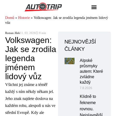
Domů
»
Historie
»
Volkswagen: Jak se zrodila legenda jménem lidový
vůz
Roman Jílek
11. 03. 2026
🕓 8 min
Volkswagen:
NEJNOVĚJŠÍ
Jak se zrodila
ČLÁNKY
legenda
Alpské
jménem
průsmyky
autem: Které
lidový vůz
zvládne
každý
Všichni jej známe a téměř
7.8.2026
každý s ním někdy někam jel.
Klidně to
Jeho znak najdete doslova na
řekneme
každém rohu, alespoň u nás ve
rovnou.
střední Evropě. Kdy ale
Nejslavnější