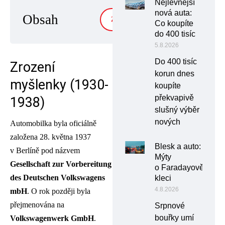
Nejlevnější
nová auta:
Obsah
ZOBRAZIT
Co koupíte
do 400 tisíc
5.8.2026
Do 400 tisíc
Zrození
korun dnes
myšlenky (1930-
koupíte
překvapivě
1938)
slušný výběr
nových
Automobilka byla oficiálně
založena 28. května 1937
Blesk a auto:
v Berlíně pod názvem
Mýty
Gesellschaft zur Vorbereitung
o Faradayově
des Deutschen Volkswagens
kleci
4.8.2026
mbH
. O rok později byla
přejmenována na
Srpnové
bouřky umí
Volkswagenwerk GmbH
.