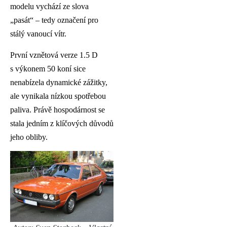
modelu vychází ze slova
„pasát“ – tedy označení pro
stálý vanoucí vítr.
První vznětová verze 1.5 D
s výkonem 50 koní sice
nenabízela dynamické zážitky,
ale vynikala nízkou spotřebou
paliva. Právě hospodárnost se
stala jedním z klíčových důvodů
jeho obliby.