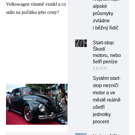
Volkswagen vlastně vznikl a co
alpské
stálo na počátku jeho cesty?
průsmyky
zvládne
i běžný řidič
Start-stop:
Škodí
motoru, nebo
šetří peníze
6.8.2026
Systém start-
stop nezničí
motor a ve
městě reálně
ušetří
jednotky
procent