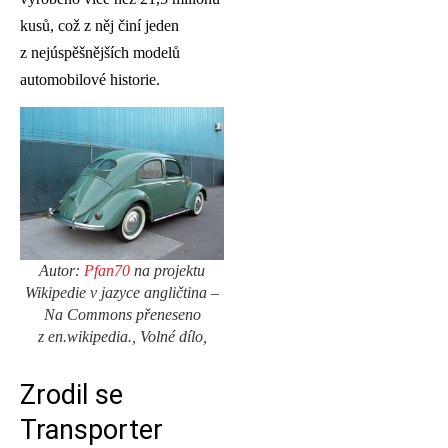
kusů, což z něj činí jeden
z nejúspěšnějších modelů
automobilové historie.
Autor:
Pfan70
na projektu
Wikipedie v jazyce angličtina –
Na Commons přeneseno
z en.wikipedia., Volné dílo,
Zrodil se
Transporter