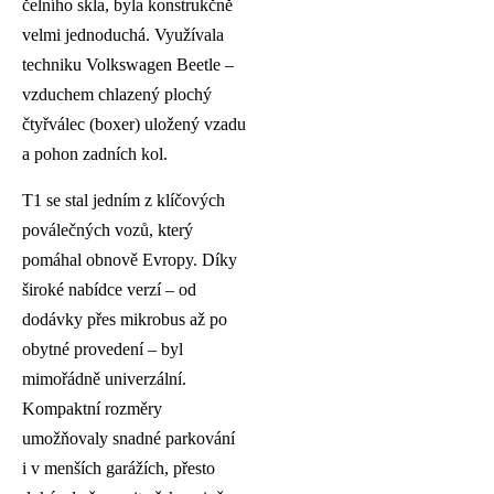
čelního skla, byla konstrukčně
velmi jednoduchá. Využívala
techniku Volkswagen Beetle –
vzduchem chlazený plochý
čtyřválec (boxer) uložený vzadu
a pohon zadních kol.
T1 se stal jedním z klíčových
poválečných vozů, který
pomáhal obnově Evropy. Díky
široké nabídce verzí – od
dodávky přes mikrobus až po
obytné provedení – byl
mimořádně univerzální.
Kompaktní rozměry
umožňovaly snadné parkování
i v menších garážích, přesto