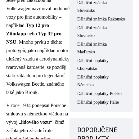
Ještě před zakázkou na
Dálniční známka
Volkswagen navrhoval podobné
Slovensko
vozy pro jiné automobilky –
Dálniční známka Rakousko
například
Typ 12 pro
Dálniční známka
Zündapp
nebo
Typ 32 pro
Slovinsko
NSU
. Mnoho prvků z těchto
Dálniční známka
prototypů, jako například motor
Maďarsko
uložený vzadu a aerodynamicky
Dálniční poplatky
tvarovaná karoserie, se později
Chorvatsko
stalo základem pro legendární
Dálniční poplatky
Volkswagen Beetle, známého
Německo
také jako Brouk.
Dálniční poplatky Polsko
Dálniční poplatky Itálie
V roce 1934 podepsal Porsche
smlouvu s německou vládou na
vývoj
„lidového vozu“
, čímž
DOPORUČENÉ
začala jeho zásadní role
PRODUKTY
v budování budoucího