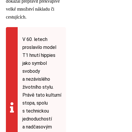
dokázal přepravit překvapivě
velké množství nákladu či
cestujících.
V 60. letech
proslavilo model
T1 hnutí hippies
jako symbol
svobody
a nezávislého
životního stylu.
Právě tato kulturní
stopa, spolu
s technickou
jednoduchostí
a nadčasovým