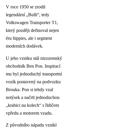
V roce 1950 se zrodil
legendární „Bulli“, tedy
Volkswagen Transporter T1,
který později definoval nejen
éru hippies, ale i segment
moderních dodávek.
U jeho vzniku stál nizozemský
obchodník Ben Pon. Inspirací
mu byl jednoduchý transportní
vozík postavený na podvozku
Brouka. Pon si tehdy vzal
notýsek a načrtl jednoduchou
„krabici na kolech“ s řidičem
vpředu a motorem vzadu.
Z původního nápadu vznikl