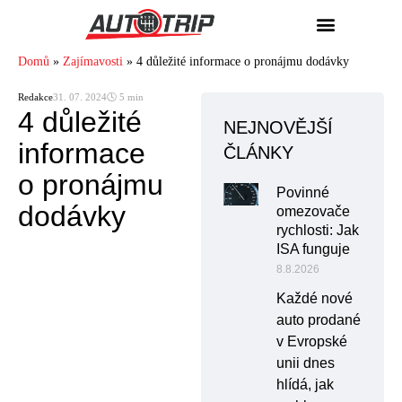
Domů
»
Zajímavosti
»
4 důležité informace o pronájmu dodávky
Redakce
31. 07. 2024
🕓 5 min
4 důležité
NEJNOVĚJŠÍ
informace
ČLÁNKY
o pronájmu
Povinné
dodávky
omezovače
rychlosti: Jak
ISA funguje
8.8.2026
Každé nové
auto prodané
v Evropské
unii dnes
hlídá, jak