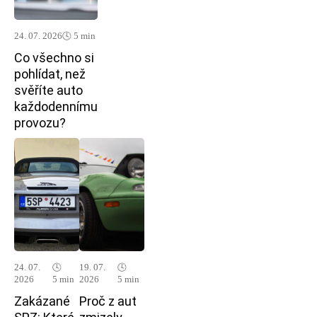
24. 07. 2026
🕓 5 min
Co všechno si
pohlídat, než
svěříte auto
každodennímu
provozu?
24. 07.
🕓
19. 07.
🕓
2026
5 min
2026
5 min
Zakázané
Proč z aut