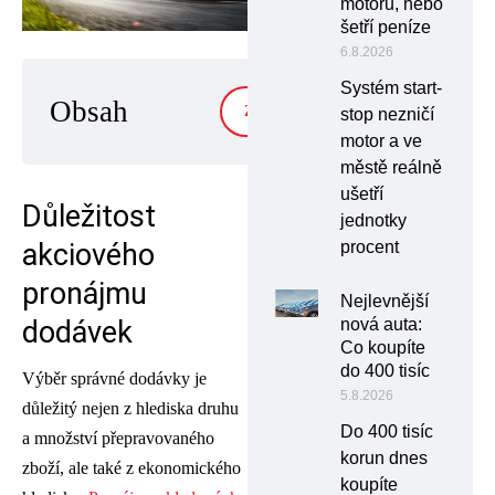
motoru, nebo
šetří peníze
6.8.2026
Systém start-
Obsah
ZOBRAZIT
stop nezničí
motor a ve
městě reálně
ušetří
Důležitost
jednotky
procent
akciového
pronájmu
Nejlevnější
nová auta:
dodávek
Co koupíte
do 400 tisíc
Výběr správné dodávky je
5.8.2026
důležitý nejen z hlediska druhu
Do 400 tisíc
a množství přepravovaného
korun dnes
zboží, ale také z ekonomického
koupíte