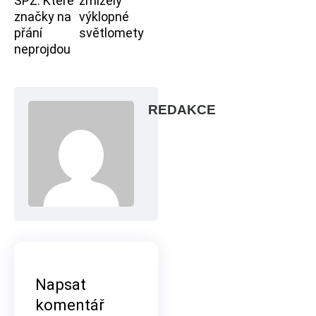
SPZ: Které
zmizely
značky na
výklopné
přání
světlomety
neprojdou
REDAKCE
Napsat
komentář