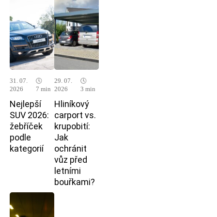
31. 07.
🕓
29. 07.
🕓
2026
7 min
2026
3 min
Nejlepší
Hliníkový
SUV 2026:
carport vs.
žebříček
krupobití:
podle
Jak
kategorií
ochránit
vůz před
letními
bouřkami?