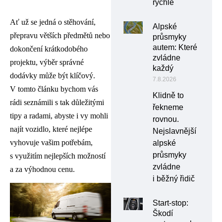
rychle
Ať už se jedná o stěhování,
Alpské
přepravu větších předmětů nebo
průsmyky
autem: Které
dokončení krátkodobého
zvládne
projektu, výběr správné
každý
dodávky může být klíčový.
7.8.2026
V tomto článku bychom vás
Klidně to
rádi seznámili s tak důležitými
řekneme
tipy a radami, abyste i vy mohli
rovnou.
najít vozidlo, které nejlépe
Nejslavnější
vyhovuje vašim potřebám,
alpské
průsmyky
s využitím nejlepších možností
zvládne
a za výhodnou cenu.
i běžný řidič
Start-stop:
Škodí