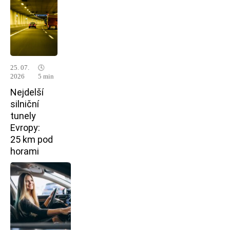
25. 07.
🕓
2026
5 min
Nejdelší
silniční
tunely
Evropy:
25 km pod
horami