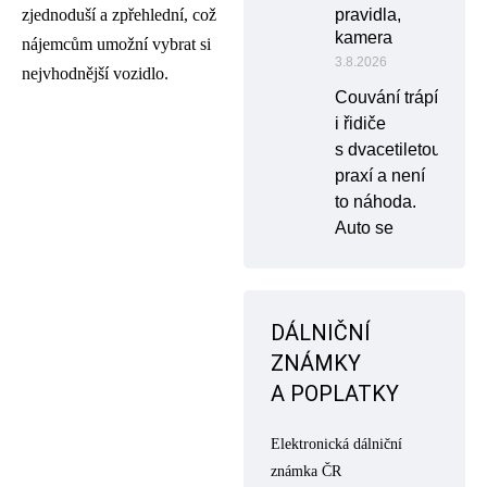
pravidla,
zjednoduší a zpřehlední, což
kamera
nájemcům umožní vybrat si
3.8.2026
nejvhodnější vozidlo.
Couvání trápí
i řidiče
s dvacetiletou
praxí a není
to náhoda.
Auto se
DÁLNIČNÍ
ZNÁMKY
A POPLATKY
Elektronická dálniční
známka ČR