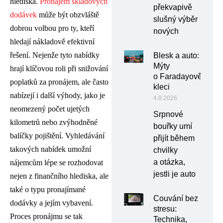
hlediska.
Pronájem skladových
překvapivě
dodávek
může být obzvláště
slušný výběr
dobrou volbou pro ty, kteří
nových
hledají nákladově efektivní
řešení. Nejenže tyto nabídky
Blesk a auto:
Mýty
hrají klíčovou roli při snižování
o Faradayově
poplatků za pronájem, ale často
kleci
nabízejí i další výhody, jako je
4.8.2026
neomezený počet ujetých
Srpnové
kilometrů nebo zvýhodněné
bouřky umí
balíčky pojištění. Vyhledávání
přijít během
takových nabídek umožní
chvilky
a otázka,
nájemcům lépe se rozhodovat
jestli je auto
nejen z finančního hlediska, ale
také o typu pronajímané
Couvání bez
dodávky a jejím vybavení.
stresu:
Proces pronájmu se tak
Technika,