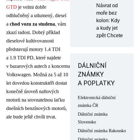
Návrat od
GTD
je velmi dobře
moře bez
odhlučněný a utlumený, diesel
kolon: Kdy
a
chod vozu za studena
, vám
a kudy jet
zkazí radost. Dobrý příklad
zpět Chcete
dieselové kultivovanosti
představují motory 1.4 TDI
a 1.9 TDI PD, které najdete
DÁLNIČNÍ
v bazarových autech z koncernu
ZNÁMKY
Volkswagen. Možná za 5 až 10
A POPLATKY
let dovedou konstruktéři dostat
konečně úroveň naftových
Elektronická dálniční
motorů na srovnatelnou laťku
známka ČR
dnešních benzínových motorů,
Dálniční známka
ale bude ještě chvíli trvat.
Slovensko
Dálniční známka Rakousko
Dálniční známka