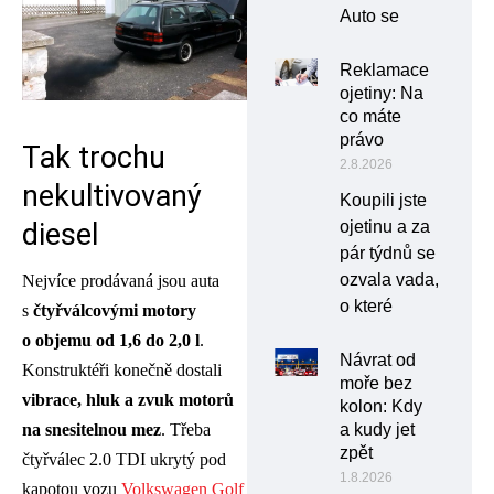
Auto se
Reklamace
ojetiny: Na
co máte
právo
Tak trochu
2.8.2026
nekultivovaný
Koupili jste
ojetinu a za
diesel
pár týdnů se
ozvala vada,
Nejvíce prodávaná jsou auta
o které
s
čtyřválcovými motory
o objemu od 1,6 do 2,0 l
.
Návrat od
Konstruktéři konečně dostali
moře bez
vibrace, hluk a zvuk motorů
kolon: Kdy
a kudy jet
na snesitelnou mez
. Třeba
zpět
čtyřválec 2.0 TDI ukrytý pod
1.8.2026
kapotou vozu
Volkswagen Golf