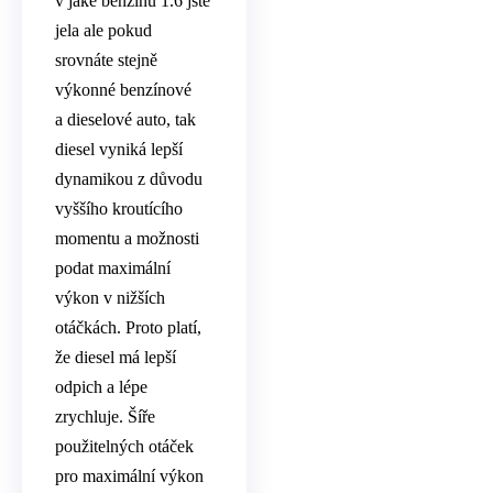
v jaké benzínu 1.6 jste
jela ale pokud
srovnáte stejně
výkonné benzínové
a dieselové auto, tak
diesel vyniká lepší
dynamikou z důvodu
vyššího kroutícího
momentu a možnosti
podat maximální
výkon v nižších
otáčkách. Proto platí,
že diesel má lepší
odpich a lépe
zrychluje. Šíře
použitelných otáček
pro maximální výkon