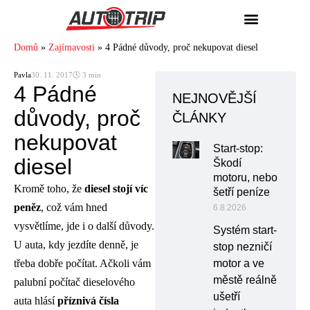
Domů
»
Zajímavosti
»
4 Pádné důvody, proč nekupovat diesel
Pavla
30. 11. 2017
🕓 3 min
4 Pádné
NEJNOVĚJŠÍ
důvody, proč
ČLÁNKY
nekupovat
Start-stop:
diesel
Škodí
motoru, nebo
Kromě toho, že
diesel stojí víc
šetří peníze
peněz
, což vám hned
6.8.2026
vysvětlíme, jde i o další důvody.
Systém start-
U auta, kdy jezdíte denně, je
stop nezničí
třeba dobře počítat. Ačkoli vám
motor a ve
městě reálně
palubní počítač dieselového
ušetří
auta hlásí
příznivá čísla