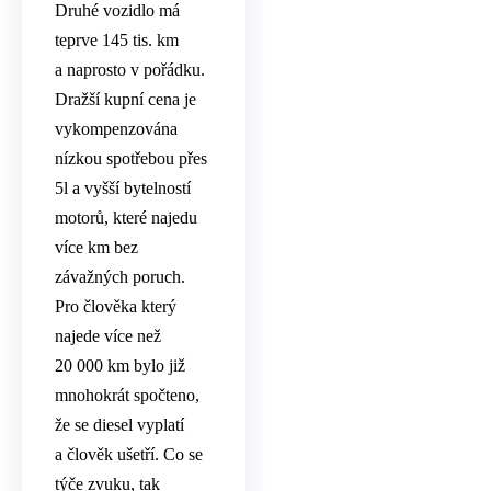
Druhé vozidlo má
teprve 145 tis. km
a naprosto v pořádku.
Dražší kupní cena je
vykompenzována
nízkou spotřebou přes
5l a vyšší bytelností
motorů, které najedu
více km bez
závažných poruch.
Pro člověka který
najede více než
20 000 km bylo již
mnohokrát spočteno,
že se diesel vyplatí
a člověk ušetří. Co se
týče zvuku, tak