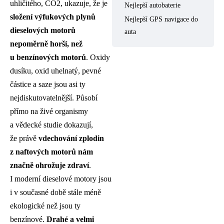
uhličitého, CO2, ukazuje, že je
Nejlepší autobaterie
složení výfukových plynů
Nejlepší GPS navigace do
dieselových motorů
auta
nepoměrně horší, než
u benzínových motorů
. Oxidy
dusíku, oxid uhelnatý, pevné
částice a saze jsou asi ty
nejdiskutovatelnější. Působí
přímo na živé organismy
a vědecké studie dokazují,
že právě
vdechování zplodin
z naftových motorů nám
značně ohrožuje zdraví
.
I moderní dieselové motory jsou
i v současné době stále méně
ekologické než jsou ty
benzínové.
Drahé a velmi