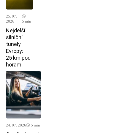
25. 07.
🕓
2026
5 min
Nejdelší
silniční
tunely
Evropy:
25 km pod
horami
24. 07. 2026
🕓 5 min