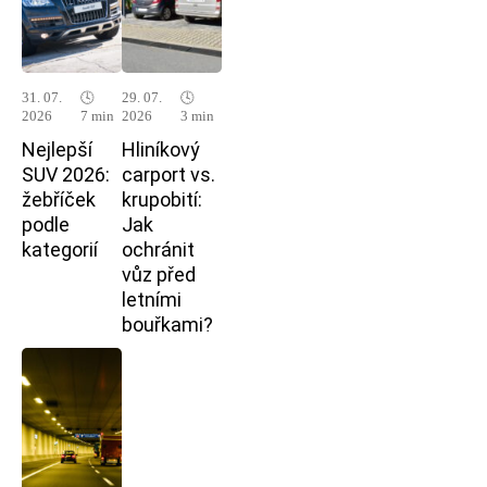
31. 07.
🕓
29. 07.
🕓
2026
7 min
2026
3 min
Nejlepší
Hliníkový
SUV 2026:
carport vs.
žebříček
krupobití:
podle
Jak
kategorií
ochránit
vůz před
letními
bouřkami?