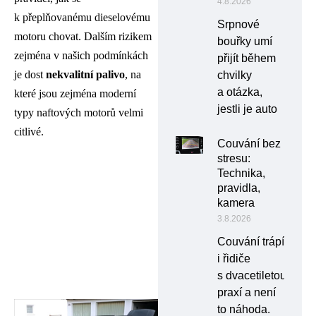
4.8.2026
k přeplňovanému dieselovému
Srpnové
motoru chovat. Dalším rizikem
bouřky umí
zejména v našich podmínkách
přijít během
je dost
nekvalitní palivo
, na
chvilky
a otázka,
které jsou zejména moderní
jestli je auto
typy naftových motorů velmi
citlivé.
Couvání bez
stresu:
Technika,
pravidla,
kamera
3.8.2026
Couvání trápí
i řidiče
s dvacetiletou
praxí a není
to náhoda.