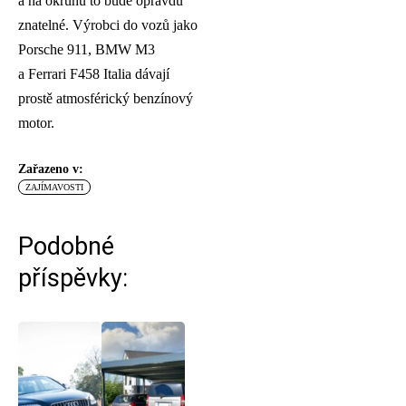
a na okruhu to bude opravdu
znatelné. Výrobci do vozů jako
Porsche 911, BMW M3
a Ferrari F458 Italia dávají
prostě atmosférický benzínový
motor.
Zařazeno v:
ZAJÍMAVOSTI
Podobné
příspěvky: