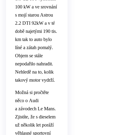
100 kW a ve srovnání
s mojí starou Astrou
2.2 DTI 92kW a v té
době najetými 190 tis.
km tak to auto bylo
líné a zátah pomalý.
Objem se stále
nepodařilo nahradit.
Nehledě na to, kolik
takový motor vydrží.
Možná si pročtěte
něco o Audi
a závodech Le Mans.
Zjistíte, že s dieselem
už několik let poráží
věhlasné sportovní