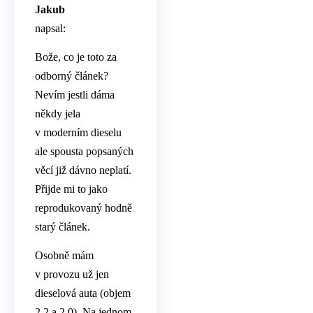
Jakub
napsal:
Bože, co je toto za
odborný článek?
Nevím jestli dáma
někdy jela
v moderním dieselu
ale spousta popsaných
věcí již dávno neplatí.
Přijde mi to jako
reprodukovaný hodně
starý článek.
Osobně mám
v provozu už jen
dieselová auta (objem
2,2 a 2,0). Na jednom