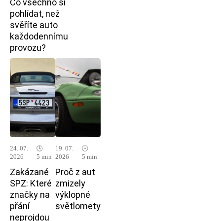
Co všechno si
pohlídat, než
svěříte auto
každodennímu
provozu?
24. 07.
🕓
19. 07.
🕓
2026
5 min
2026
5 min
Zakázané
Proč z aut
SPZ: Které
zmizely
značky na
výklopné
přání
světlomety
neprojdou