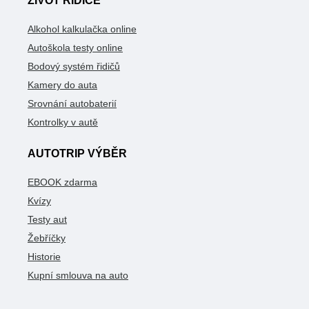
ŽIVOT ŘIDIČE
Alkohol kalkulačka online
Autoškola testy online
Bodový systém řidičů
Kamery do auta
Srovnání autobaterií
Kontrolky v autě
AUTOTRIP VÝBĚR
EBOOK zdarma
Kvízy
Testy aut
Žebříčky
Historie
Kupní smlouva na auto