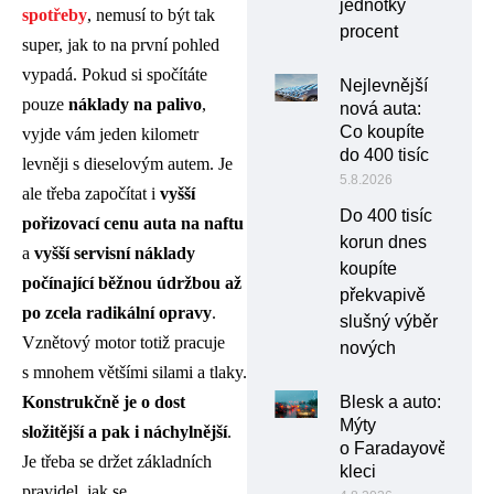
jednotky
spotřeby
, nemusí to být tak
procent
super, jak to na první pohled
vypadá. Pokud si spočítáte
Nejlevnější
pouze
náklady na palivo
,
nová auta:
Co koupíte
vyjde vám jeden kilometr
do 400 tisíc
levněji s dieselovým autem. Je
5.8.2026
ale třeba započítat i
vyšší
Do 400 tisíc
pořizovací cenu auta na naftu
korun dnes
a
vyšší servisní náklady
koupíte
počínající běžnou údržbou až
překvapivě
po zcela radikální opravy
.
slušný výběr
Vznětový motor totiž pracuje
nových
s mnohem většími silami a tlaky.
Konstrukčně je o dost
Blesk a auto:
Mýty
složitější a pak i náchylnější
.
o Faradayově
Je třeba se držet základních
kleci
pravidel, jak se