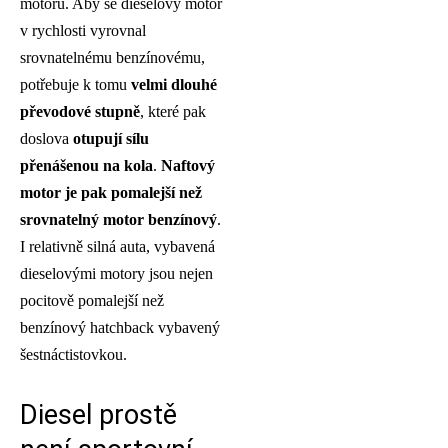
motoru. Aby se dieselový motor
v rychlosti vyrovnal
srovnatelnému benzínovému,
potřebuje k tomu
velmi dlouhé
převodové stupně
, které pak
doslova
otupují sílu
přenášenou na kola
.
Naftový
motor je pak pomalejší než
srovnatelný motor benzínový
.
I relativně silná auta, vybavená
dieselovými motory jsou nejen
pocitově pomalejší než
benzínový hatchback vybavený
šestnáctistovkou.
Diesel prostě