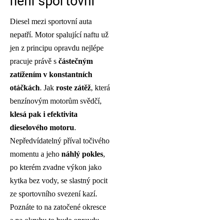
není sportovní
Diesel mezi sportovní auta
nepatří. Motor spalující naftu už
jen z principu opravdu nejlépe
pracuje právě s
částečným
zatížením v konstantních
otáčkách
. Jak
roste zátěž
, která
benzínovým motorům svědčí,
klesá pak i efektivita
dieselového motoru
.
Nepředvídatelný příval točivého
momentu a jeho
náhlý pokles
,
po kterém zvadne výkon jako
kytka bez vody, se slastný pocit
ze sportovního svezení kazí.
Poznáte to na zatočené okresce