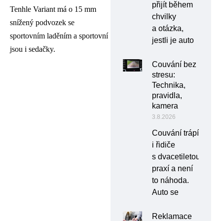
přijít během
Tenhle Variant má o 15 mm
chvilky
snížený podvozek se
a otázka,
sportovním laděním a sportovní
jestli je auto
jsou i sedačky.
Couvání bez
stresu:
Technika,
pravidla,
kamera
3.8.2026
Couvání trápí
i řidiče
s dvacetiletou
praxí a není
to náhoda.
Auto se
Reklamace