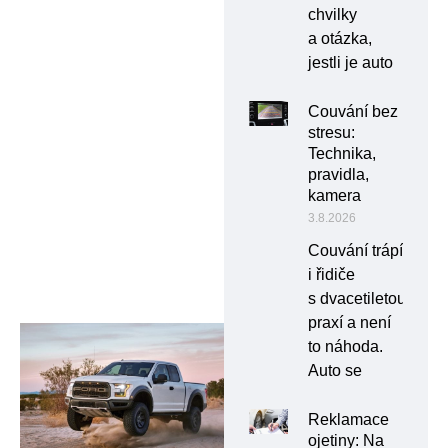
chvilky
a otázka,
jestli je auto
Couvání bez
stresu:
Technika,
pravidla,
kamera
3.8.2026
Couvání trápí
i řidiče
s dvacetiletou
praxí a není
to náhoda.
Auto se
Reklamace
ojetiny: Na