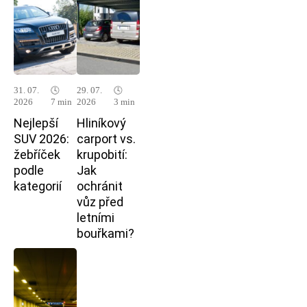
31. 07.
🕓
29. 07.
🕓
2026
7 min
2026
3 min
Nejlepší
Hliníkový
SUV 2026:
carport vs.
žebříček
krupobití:
podle
Jak
kategorií
ochránit
vůz před
letními
bouřkami?