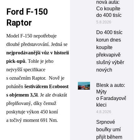
nová auta:
Co koupíte
Ford F-150
do 400 tisíc
Raptor
5.8.2026
Do 400 tisíc
Model F-150 nepotřebuje
korun dnes
dlouhé představování. Jedná se
koupíte
nejprodávanější vůz v historii
překvapivě
pick-upů
. Tohle je jeho
slušný výběr
nejvyšší specifikace
nových
s označením Raptor. Nově je
Blesk a auto:
poháněn
šestiválcem Ecoboost
Mýty
s objemem 3,5l
. Je ale dvakrát
o Faradayově
přeplňovaný, díky čemuž
kleci
poskytuje výkon 450 koní
4.8.2026
a točivý moment 691 Nm.
Srpnové
bouřky umí
přijít během