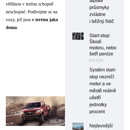
alpské
většinou v terénu schopně
průsmyky
neschopné. Podívejme se na
zvládne
vozy, jež jsou
v terénu jako
i běžný řidič
doma
.
Start-stop:
Škodí
motoru, nebo
šetří peníze
6.8.2026
Systém start-
stop nezničí
motor a ve
městě reálně
ušetří
jednotky
procent
Nejlevnější