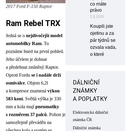
co máte
2017 Ford F-150 Raptor
právo
2.8.2026
Ram Rebel TRX
Koupili jste
ojetinu a za
Jedná se o
nejdivočejší model
pár týdnů se
automobilky Ram
. To
ozvala vada,
poznáme hned na první pohled.
o které
Jeho účelem je dohnat
a předehnat zmíněný Raptor.
Oproti Fordu
se i nadále drží
DÁLNIČNÍ
osmiválce
. Objem 6,2l
ZNÁMKY
a kompresor znamená
výkon
A POPLATKY
583 koní
. Světlá výška je 330
mm a kola mají
pneumatiky
Elektronická dálniční
s rozměrem 37 palců
. Pohon je
známka ČR
samozřejmě převáděn na
Dálniční známka
všechna kola a systém se