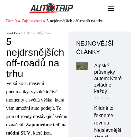
Domů
»
Zajímavosti
»
5 nejdrsnějších off-roadů na trhu
Josef Fencl
01. 02. 2018
🕓 2 min
5
NEJNOVĚJŠÍ
nejdrsnějších
ČLÁNKY
off-roadů na
Alpské
trhu
průsmyky
autem: Které
Velká kola, masivní
zvládne
každý
pneumatiky, vysoké točivé
7.8.2026
momenty a světlá výška, která
vám umožní auto podejít. To
Klidně to
řekneme
jsou offroady dostávající svému
rovnou.
označení.
Zapomeňme teď na
Nejslavnější
módní SUV
, které jsou