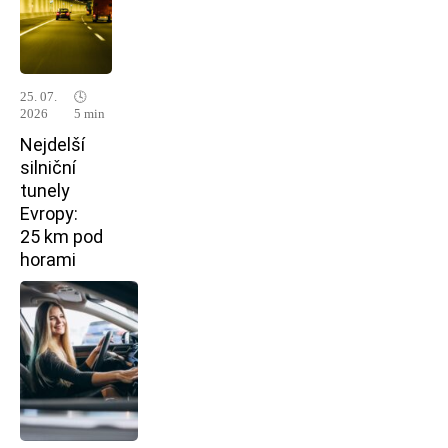
25. 07.
🕓
2026
5 min
Nejdelší
silniční
tunely
Evropy:
25 km pod
horami