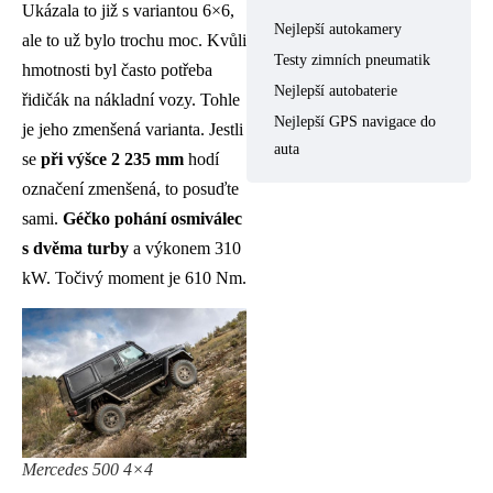
Ukázala to již s variantou 6×6,
Nejlepší autokamery
ale to už bylo trochu moc. Kvůli
Testy zimních pneumatik
hmotnosti byl často potřeba
Nejlepší autobaterie
řidičák na nákladní vozy. Tohle
Nejlepší GPS navigace do
je jeho zmenšená varianta. Jestli
auta
se
při výšce 2 235 mm
hodí
označení zmenšená, to posuďte
sami.
Géčko pohání osmiválec
s dvěma turby
a výkonem 310
kW. Točivý moment je 610 Nm.
Mercedes 500 4×4