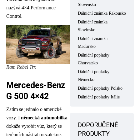
Slovensko
nazývá 4×4 Performance
Dálniční známka Rakousko
Control.
Dálniční známka
Slovinsko
Dálniční známka
Maďarsko
Dálniční poplatky
Chorvatsko
Ram Rebel Trx
Dálniční poplatky
Německo
Mercedes-Benz
Dálniční poplatky Polsko
G 500 4×4
2
Dálniční poplatky Itálie
Zatím se jednalo o americké
vozy. I
německá automobilka
DOPORUČENÉ
dokáže vyrobit vůz, který se
PRODUKTY
terénních nástrah nezalekne.