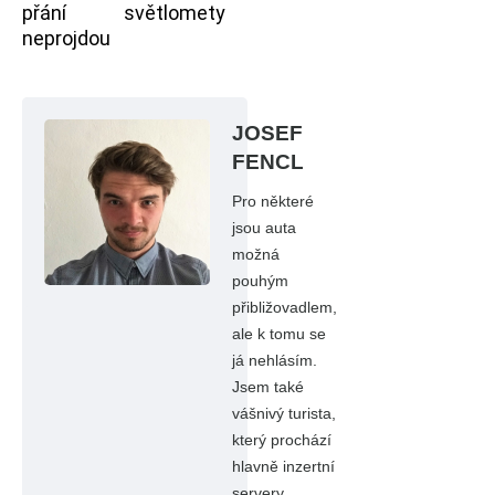
přání
světlomety
neprojdou
JOSEF
FENCL
Pro některé
jsou auta
možná
pouhým
přibližovadlem,
ale k tomu se
já nehlásím.
Jsem také
vášnivý turista,
který prochází
hlavně inzertní
servery