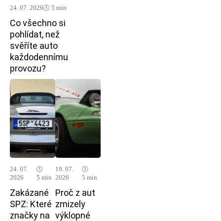
24. 07. 2026
🕓 5 min
Co všechno si
pohlídat, než
svěříte auto
každodennímu
provozu?
24. 07.
🕓
19. 07.
🕓
2026
5 min
2026
5 min
Zakázané
Proč z aut
SPZ: Které
zmizely
značky na
výklopné