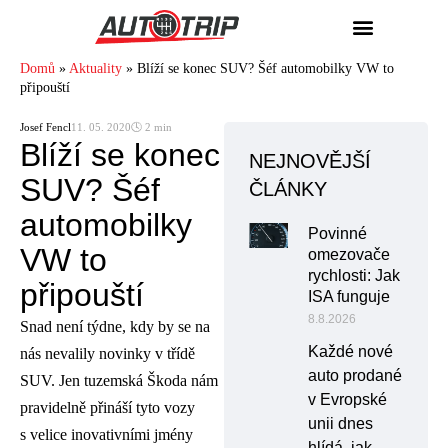
Domů
»
Aktuality
»
Blíží se konec SUV? Šéf automobilky VW to
připouští
Josef Fencl
11. 05. 2020
🕓 2 min
Blíží se konec
NEJNOVĚJŠÍ
SUV? Šéf
ČLÁNKY
automobilky
Povinné
VW to
omezovače
rychlosti: Jak
připouští
ISA funguje
8.8.2026
Snad není týdne, kdy by se na
Každé nové
nás nevalily novinky v třídě
auto prodané
SUV. Jen tuzemská Škoda nám
v Evropské
pravidelně přináší tyto vozy
unii dnes
s velice inovativními jmény
hlídá, jak