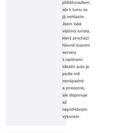
přibližovadlem,
ale k tomu se
já nehlásím.
Jsem také
vášnivý turista,
který prochází
hlavně inzertní
servery
s ojetinami.
Ideální auto je
podle mě
nenápadné
a prostorné,
ale disponuje
až
nepotřebným
výkonem.