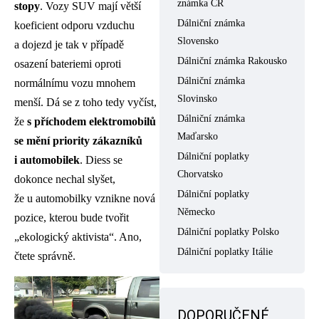
známka ČR
stopy
. Vozy SUV mají větší
Dálniční známka
koeficient odporu vzduchu
Slovensko
a dojezd je tak v případě
Dálniční známka Rakousko
osazení bateriemi oproti
Dálniční známka
normálnímu vozu mnohem
Slovinsko
menší. Dá se z toho tedy vyčíst,
Dálniční známka
že
s příchodem elektromobilů
Maďarsko
se mění priority zákazníků
Dálniční poplatky
i automobilek
. Diess se
Chorvatsko
dokonce nechal slyšet,
Dálniční poplatky
že u automobilky vznikne nová
Německo
pozice, kterou bude tvořit
Dálniční poplatky Polsko
„ekologický aktivista“. Ano,
Dálniční poplatky Itálie
čtete správně.
DOPORUČENÉ