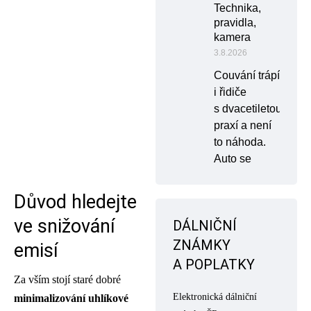
Technika,
pravidla,
kamera
3.8.2026
Couvání trápí
i řidiče
s dvacetiletou
praxí a není
to náhoda.
Auto se
Důvod hledejte
ve snižování
DÁLNIČNÍ
ZNÁMKY
emisí
A POPLATKY
Za vším stojí staré dobré
Elektronická dálniční
minimalizování uhlíkové