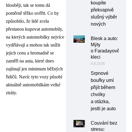
koupíte
hlouběji, tak se tomu dá
překvapivě
poměrně těžko uvěřit. Co by
slušný výběr
způsobilo, že lidé zcela
nových
přestanou kupovat automobily,
na kterých automobilky nejvíce
Blesk a auto:
Mýty
vydělávají a mohou tak snížit
o Faradayově
jejich cenu a hromadně se
kleci
zaměří na auta, které dnes
4.8.2026
zajímají jen minimum běžných
Srpnové
řidičů. Navíc tyto vozy působí
bouřky umí
aktuálně automobilkám velké
přijít během
ztráty.
chvilky
a otázka,
jestli je auto
Couvání bez
stresu: