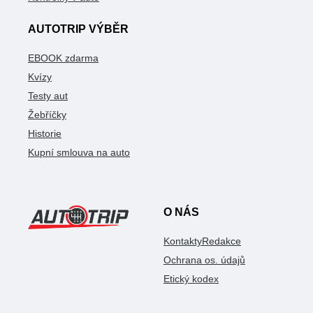
AUTOTRIP VÝBĚR
EBOOK zdarma
Kvízy
Testy aut
Žebříčky
Historie
Kupní smlouva na auto
O NÁS
Kontakty
Redakce
Ochrana os. údajů
Etický kodex