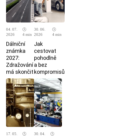
04. 07.
🕓
30. 06.
🕓
2026
4 min
2026
4 min
Dálniční
Jak
známka
cestovat
2027:
pohodlně
Zdražování
a bez
má skončit
kompromisů
17. 05.
🕓
30. 04.
🕓