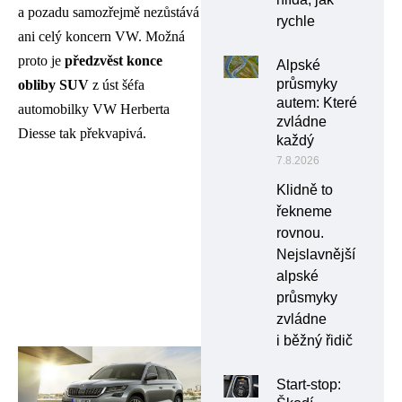
a pozadu samozřejmě nezůstává
rychle
ani celý koncern VW. Možná
proto je
předzvěst konce
Alpské
průsmyky
obliby SUV
z úst šéfa
autem: Které
automobilky VW Herberta
zvládne
Diesse tak překvapivá.
každý
7.8.2026
Klidně to
řekneme
rovnou.
Nejslavnější
alpské
průsmyky
zvládne
i běžný řidič
Start-stop: