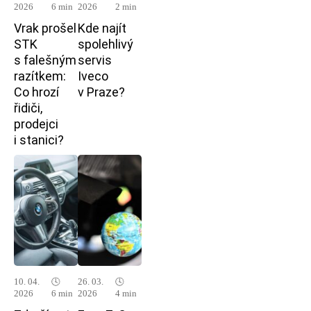
2026
6 min
2026
2 min
Vrak prošel
Kde najít
STK
spolehlivý
s falešným
servis
razítkem:
Iveco
Co hrozí
v Praze?
řidiči,
prodejci
i stanici?
10. 04.
🕓
26. 03.
🕓
2026
6 min
2026
4 min