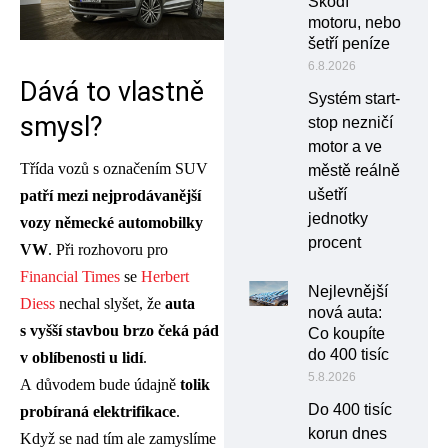
Škodí
motoru, nebo
šetří peníze
6.8.2026
Dává to vlastně
Systém start-
smysl?
stop nezničí
motor a ve
Třída vozů s označením SUV
městě reálně
ušetří
patří mezi nejprodávanější
jednotky
vozy německé automobilky
procent
VW
. Při rozhovoru pro
Financial Times
se
Herbert
Nejlevnější
Diess
nechal slyšet, že
auta
nová auta:
s vyšší stavbou brzo
čeká pád
Co koupíte
do 400 tisíc
v oblíbenosti u lidí
.
5.8.2026
A důvodem bude údajně
tolik
Do 400 tisíc
probíraná elektrifikace
.
korun dnes
Když se nad tím ale zamyslíme