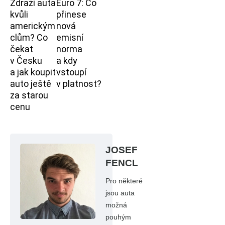
Zdraží auta
Euro 7: Co
kvůli
přinese
americkým
nová
clům? Co
emisní
čekat
norma
v Česku
a kdy
a jak koupit
vstoupí
auto ještě
v platnost?
za starou
cenu
JOSEF
FENCL
Pro některé
jsou auta
možná
pouhým