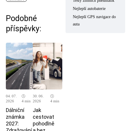
Testy zimních pneumatik
Nejlepší autobaterie
Podobné
Nejlepší GPS navigace do
auta
příspěvky:
04. 07.
🕓
30. 06.
🕓
2026
4 min
2026
4 min
Dálniční
Jak
známka
cestovat
2027:
pohodlně
Zdražování
a bez