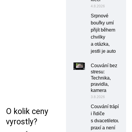
4.8.2026
Srpnové
bouřky umí
přijít během
chvilky
a otázka,
jestli je auto
Couvání bez
stresu:
Technika,
pravidla,
kamera
3.8.2026
Couvání trápí
O kolik ceny
i řidiče
vyrostly?
s dvacetiletou
praxí a není