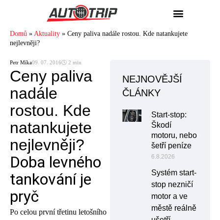
Domů
»
Aktuality
»
Ceny paliva nadále rostou. Kde natankujete
nejlevněji?
Petr Míka
09. 07. 2016
🕓 2 min
Ceny paliva
NEJNOVĚJŠÍ
nadále
ČLÁNKY
rostou. Kde
Start-stop:
natankujete
Škodí
motoru, nebo
nejlevněji?
šetří peníze
Doba levného
6.8.2026
Systém start-
tankování je
stop nezničí
pryč
motor a ve
městě reálně
Po celou první třetinu letošního
ušetří