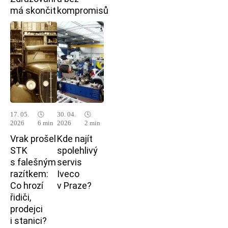
má skončit
kompromisů
17. 05.
🕓
30. 04.
🕓
2026
6 min
2026
2 min
Vrak prošel
Kde najít
STK
spolehlivý
s falešným
servis
razítkem:
Iveco
Co hrozí
v Praze?
řidiči,
prodejci
i stanici?