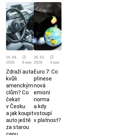
10. 04.
🕓
26. 03.
🕓
2026
6 min
2026
4 min
Zdraží auta
Euro 7: Co
kvůli
přinese
americkým
nová
clům? Co
emisní
čekat
norma
v Česku
a kdy
a jak koupit
vstoupí
auto ještě
v platnost?
za starou
cenu