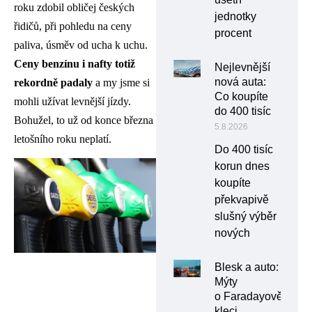
roku zdobil obličej českých
jednotky
řidičů, při pohledu na ceny
procent
paliva, úsměv od ucha k uchu.
Ceny benzínu i nafty totiž
Nejlevnější
nová auta:
rekordně padaly
a my jsme si
Co koupíte
mohli užívat levnější jízdy.
do 400 tisíc
Bohužel, to už od konce března
5.8.2026
letošního roku neplatí.
Do 400 tisíc
korun dnes
koupíte
překvapivě
slušný výběr
nových
Blesk a auto:
Mýty
o Faradayově
kleci