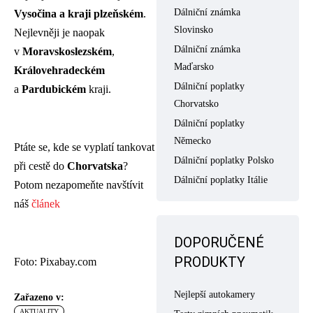
Dálniční známka
Vysočina a kraji plzeňském
.
Slovinsko
Nejlevněji je naopak
Dálniční známka
v
Moravskoslezském
,
Maďarsko
Královehradeckém
Dálniční poplatky
a
Pardubickém
kraji.
Chorvatsko
Dálniční poplatky
Německo
Ptáte se, kde se vyplatí tankovat
Dálniční poplatky Polsko
při cestě do
Chorvatska
?
Dálniční poplatky Itálie
Potom nezapomeňte navštívit
náš
článek
DOPORUČENÉ
PRODUKTY
Foto: Pixabay.com
Nejlepší autokamery
Zařazeno v:
AKTUALITY