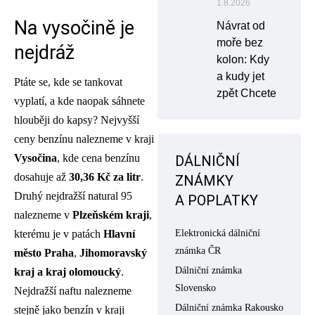
1.8.2026
Na vysočině je
Návrat od
moře bez
nejdráž
kolon: Kdy
a kudy jet
Ptáte se, kde se tankovat
zpět Chcete
vyplatí, a kde naopak sáhnete
hlouběji do kapsy? Nejvyšší
ceny benzínu nalezneme v kraji
Vysočina
, kde cena benzínu
DÁLNIČNÍ
dosahuje až
30,36 Kč za litr
.
ZNÁMKY
Druhý nejdražší natural 95
A POPLATKY
nalezneme v
Plzeňském kraji
,
Elektronická dálniční
kterému je v patách
Hlavní
známka ČR
město Praha
,
Jihomoravský
Dálniční známka
kraj a kraj olomoucký
.
Slovensko
Nejdražší naftu nalezneme
Dálniční známka Rakousko
stejně jako benzín v kraji