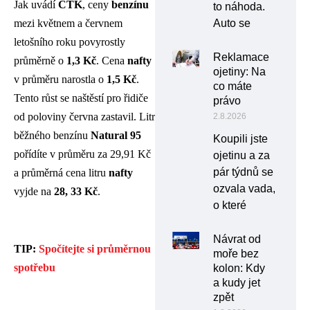
Jak uvádí
ČTK
, ceny
benzínu
to náhoda.
Auto se
mezi květnem a červnem
letošního roku povyrostly
Reklamace
průměrně o
1,3 Kč
. Cena
nafty
ojetiny: Na
v průměru narostla o
1,5 Kč
.
co máte
Tento růst se naštěstí pro řidiče
právo
od poloviny června zastavil. Litr
2.8.2026
běžného benzínu
Natural 95
Koupili jste
pořídíte v průměru za 29,91 Kč
ojetinu a za
pár týdnů se
a průměrná cena litru
nafty
ozvala vada,
vyjde na
28, 33 Kč
.
o které
Návrat od
TIP:
Spočítejte si průměrnou
moře bez
spotřebu
kolon: Kdy
a kudy jet
zpět