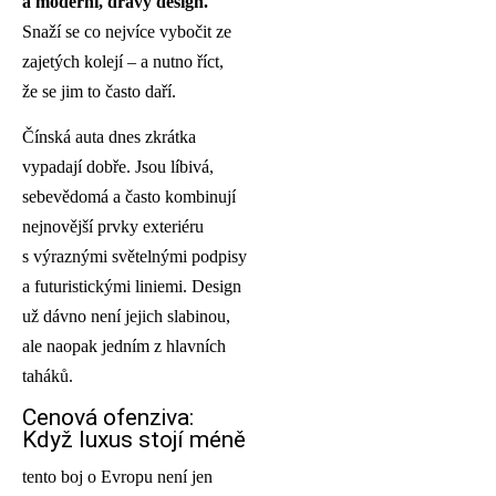
a moderní, dravý design.
Snaží se co nejvíce vybočit ze
zajetých kolejí – a nutno říct,
že se jim to často daří.
Čínská auta dnes zkrátka
vypadají dobře. Jsou líbivá,
sebevědomá a často kombinují
nejnovější prvky exteriéru
s výraznými světelnými podpisy
a futuristickými liniemi. Design
už dávno není jejich slabinou,
ale naopak jedním z hlavních
taháků.
Cenová ofenziva:
Když luxus stojí méně
tento boj o Evropu není jen