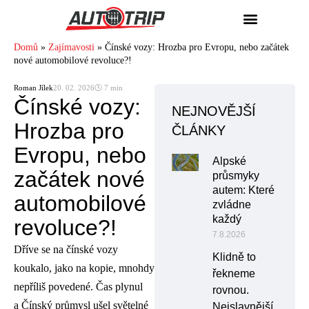
Domů
»
Zajímavosti
»
Čínské vozy: Hrozba pro Evropu, nebo začátek
nové automobilové revoluce?!
Roman Jílek
20. 02. 2026
🕓 7 min
Čínské vozy:
NEJNOVĚJŠÍ
Hrozba pro
ČLÁNKY
Evropu, nebo
Alpské
začátek nové
průsmyky
autem: Které
automobilové
zvládne
každý
revoluce?!
7.8.2026
Dříve se na čínské vozy
Klidně to
koukalo, jako na kopie, mnohdy
řekneme
nepříliš povedené. Čas plynul
rovnou.
a Čínský průmysl ušel světelné
Nejslavnější