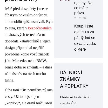
ojetiny: Na
co máte
Ještě před deseti lety jsme se
právo
čínským pokusům o výrobu
2.8.2026
automobilů spíše usmívali. Byla
Koupili jste
to auta, která v
bezpečnostních
ojetinu a za
a nárazových testech často
pár týdnů se
dopadala katastrofálně a jejich
ozvala vada,
design připomínal nepříliš
o které
povedené kopie vozů značek
jako Mercedes nebo BMW.
Jenže doba se změnila – a dnes
DÁLNIČNÍ
nám úsměv na rtech trochu
ZNÁMKY
tuhne.
A POPLATKY
Čína totiž ušla neuvěřitelný kus
cesty. Už to nejsou jen
Elektronická dálniční
„kopírky“, ale draví hráči, kteří
známka ČR