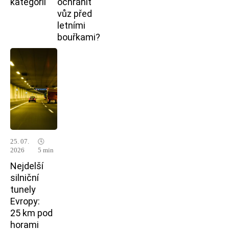
kategorií
ochránit
vůz před
letními
bouřkami?
25. 07.
🕓
2026
5 min
Nejdelší
silniční
tunely
Evropy:
25 km pod
horami