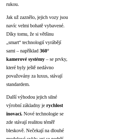
rukou.
Jak už zaznělo, jejich vozy jsou
navíc velmi bohatě vybavené.
Díky tomu, že si většinu
„smart“ technologií vyrábějí
sami – například
360°
kamerové systémy
– se prvky,
které byly ještě nedávno
považovány za luxus, stávají
standardem.
Další výhodou jejich silné
výrobní základny je
rychlost
inovací.
Nové technologie se
zde stávají realitou téměř
bleskově. Nečekají na dlouhé
modelové cykly ani se nedrží