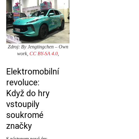
Zdroj: By Jengtingchen – Own
work,
CC BY-SA 4.0
,
Elektromobilní
revoluce:
Když do hry
vstoupily
soukromé
značky
S nástupem nové éry