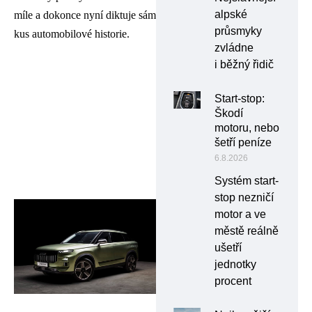
alpské
míle a dokonce nyní diktuje sám
průsmyky
kus automobilové historie.
zvládne
i běžný řidič
Start-stop:
Škodí
motoru, nebo
šetří peníze
6.8.2026
Systém start-
stop nezničí
motor a ve
městě reálně
ušetří
jednotky
procent