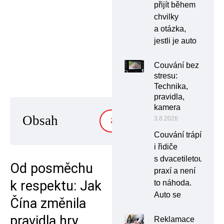
přijít během
chvilky
a otázka,
jestli je auto
Couvání bez
stresu:
Technika,
pravidla,
kamera
Obsah
3.8.2026
ZOBRAZIT
Couvání trápí
i řidiče
s dvacetiletou
Od posměchu
praxí a není
k respektu: Jak
to náhoda.
Auto se
Čína změnila
pravidla hry
Reklamace