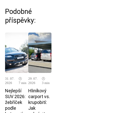
Podobné
příspěvky:
31. 07.
🕓
29. 07.
🕓
2026
7 min
2026
3 min
Nejlepší
Hliníkový
SUV 2026:
carport vs.
žebříček
krupobití:
podle
Jak