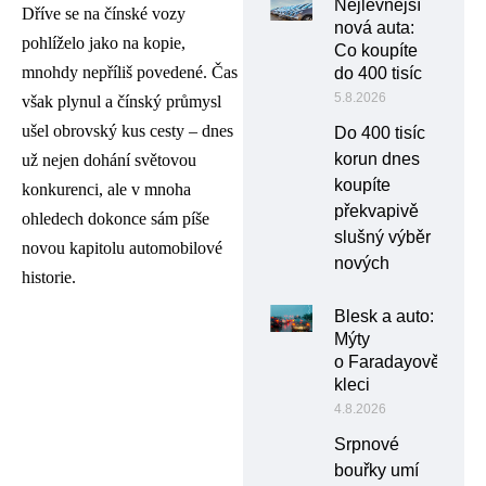
Nejlevnější
Dříve se na čínské vozy
nová auta:
pohlíželo jako na kopie,
Co koupíte
mnohdy nepříliš povedené. Čas
do 400 tisíc
5.8.2026
však plynul a čínský průmysl
ušel obrovský kus cesty – dnes
Do 400 tisíc
korun dnes
už nejen dohání světovou
koupíte
konkurenci, ale v mnoha
překvapivě
ohledech dokonce sám píše
slušný výběr
novou kapitolu automobilové
nových
historie.
Blesk a auto:
Mýty
o Faradayově
kleci
4.8.2026
Srpnové
bouřky umí