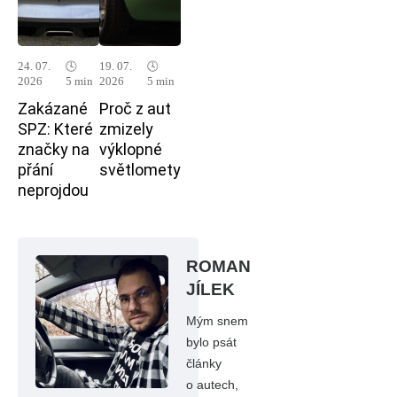
24. 07.
🕓
19. 07.
🕓
2026
5 min
2026
5 min
Zakázané
Proč z aut
SPZ: Které
zmizely
značky na
výklopné
přání
světlomety
neprojdou
ROMAN
JÍLEK
Mým snem
bylo psát
články
o autech,