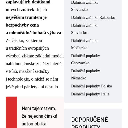
zaplavují trh desítkami
Dálniční známka
nových značek
. Jejich
Slovensko
největším trumfem je
Dálniční známka Rakousko
bezpochyby cena
Dálniční známka
a mimořádně bohatá výbava
.
Slovinsko
Za částku, za kterou
Dálniční známka
Maďarsko
u tradičních evropských
výrobců získáte základní model,
Dálniční poplatky
Chorvatsko
nabídnou čínské značky interiér
Dálniční poplatky
v kůži, masážní sedačky
Německo
i technologie, o nichž se nám
Dálniční poplatky Polsko
ještě před pár lety ani nesnilo.
Dálniční poplatky Itálie
Není tajemstvím,
že nejedna čínská
DOPORUČENÉ
automobilka
PRODUKTY