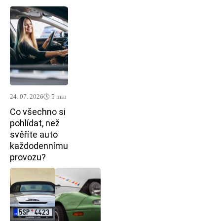
24. 07. 2026
🕓 5 min
Co všechno si
pohlídat, než
svěříte auto
každodennímu
provozu?