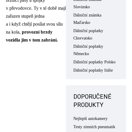
brzdící pásy a spojky
Slovinsko
v převodovce. Ty v té době mají
Dálniční známka
zařazen stupeň jedna
Maďarsko
a i když chtějí posílat svou sílu
Dálniční poplatky
na kola,
provozní brzdy
Chorvatsko
vozidla jim v tom zabrání.
Dálniční poplatky
Německo
Dálniční poplatky Polsko
Dálniční poplatky Itálie
DOPORUČENÉ
PRODUKTY
Nejlepší autokamery
Testy zimních pneumatik