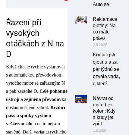
Auto se
Reklamace
Řazení při
ojetiny: Na
vysokých
co máte
právo
otáčkách z N na
2.8.2026
D
Koupili jste
ojetinu a za
Když chcete rychle vystartovat
pár týdnů se
s automatickou převodovkou,
ozvala vada,
vytočíte motor se zařazeným N
o které
a pak zařadíte D.
Celé pohonné
Návrat od
ústrojí a zejména převodovka
moře bez
dostanou šíleně zabrat.
Brzdící
kolon: Kdy
pásy a spojky vyvinou
a kudy jet
veškerou sílu
a na to nejsou
zpět
1.8.2026
stavěné. Další varianta rychlého