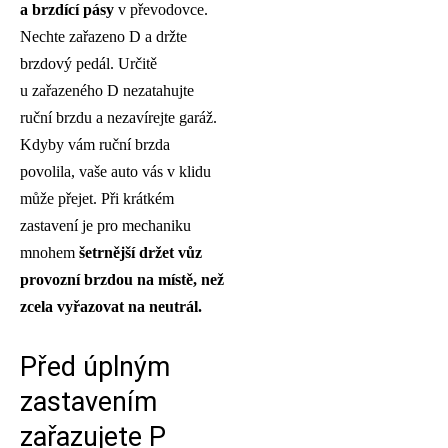
a brzdící pásy
v převodovce.
Nechte zařazeno D a držte
brzdový pedál. Určitě
u zařazeného D nezatahujte
ruční brzdu a nezavírejte garáž.
Kdyby vám ruční brzda
povolila, vaše auto vás v klidu
může přejet. Při krátkém
zastavení je pro mechaniku
mnohem
šetrnější držet vůz
provozní brzdou na místě, než
zcela vyřazovat na neutrál.
Před úplným
zastavením
zařazujete P