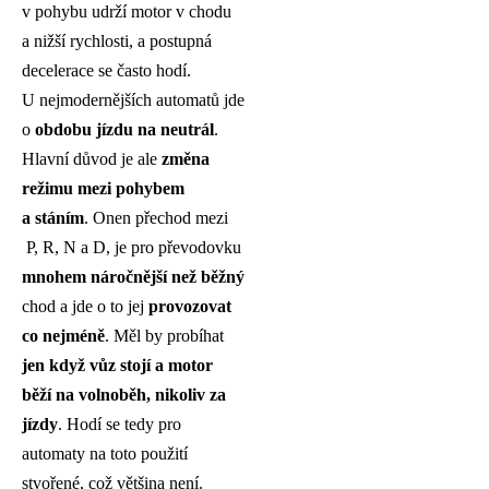
v pohybu udrží motor v chodu
a nižší rychlosti, a postupná
decelerace se často hodí.
U nejmodernějších automatů jde
o
obdobu jízdu na neutrál
.
Hlavní důvod je ale
změna
režimu mezi pohybem
a stáním
. Onen přechod mezi
P, R, N a D, je pro převodovku
mnohem náročnější než běžný
chod a jde o to jej
provozovat
co nejméně
. Měl by probíhat
jen když vůz stojí a motor
běží na volnoběh, nikoliv za
jízdy
. Hodí se tedy pro
automaty na toto použití
stvořené, což většina není.