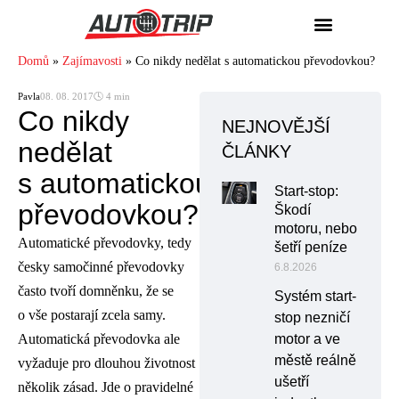
Domů
»
Zajímavosti
»
Co nikdy nedělat s automatickou převodovkou?
Pavla
08. 08. 2017
🕓 4 min
Co nikdy
NEJNOVĚJŠÍ
nedělat
ČLÁNKY
s automatickou
Start-stop:
převodovkou?
Škodí
motoru, nebo
Automatické převodovky, tedy
šetří peníze
česky samočinné převodovky
6.8.2026
často tvoří domněnku, že se
Systém start-
o vše postarají zcela samy.
stop nezničí
Automatická převodovka ale
motor a ve
městě reálně
vyžaduje pro dlouhou životnost
ušetří
několik zásad. Jde o pravidelné