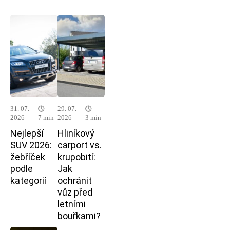
31. 07.
🕓
29. 07.
🕓
2026
7 min
2026
3 min
Nejlepší
Hliníkový
SUV 2026:
carport vs.
žebříček
krupobití:
podle
Jak
kategorií
ochránit
vůz před
letními
bouřkami?