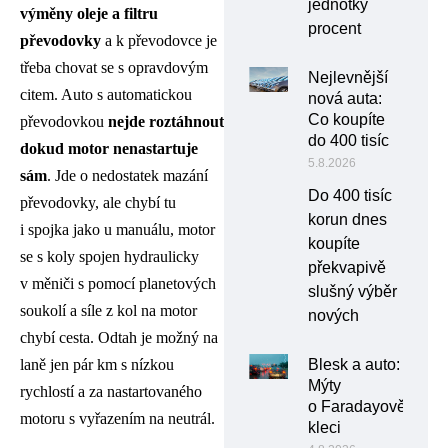
jednotky
výměny oleje a filtru
procent
převodovky
a k převodovce je
třeba chovat se s opravdovým
Nejlevnější
citem. Auto s automatickou
nová auta:
Co koupíte
převodovkou
nejde roztáhnout
do 400 tisíc
dokud motor nenastartuje
5.8.2026
sám
. Jde o nedostatek mazání
Do 400 tisíc
převodovky, ale chybí tu
korun dnes
i spojka jako u manuálu, motor
koupíte
se s koly spojen hydraulicky
překvapivě
v měniči s pomocí planetových
slušný výběr
soukolí a síle z kol na motor
nových
chybí cesta. Odtah je možný na
laně jen pár km s nízkou
Blesk a auto:
Mýty
rychlostí a za nastartovaného
o Faradayově
motoru s vyřazením na neutrál.
kleci