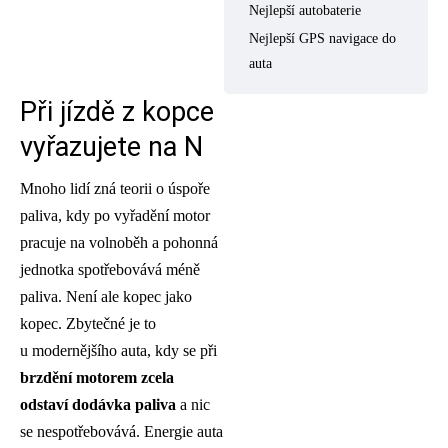
Nejlepší autobaterie
Nejlepší GPS navigace do
auta
Při jízdě z kopce
vyřazujete na N
Mnoho lidí zná teorii o úspoře
paliva, kdy po vyřadění motor
pracuje na volnoběh a pohonná
jednotka spotřebovává méně
paliva. Není ale kopec jako
kopec. Zbytečné je to
u modernějšího auta, kdy se při
brzdění motorem zcela
odstaví dodávka paliva
a nic
se nespotřebovává. Energie auta