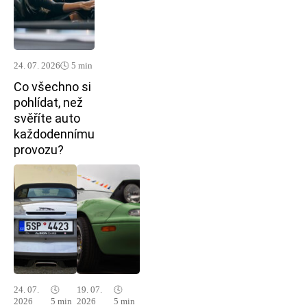
24. 07. 2026
🕓 5 min
Co všechno si
pohlídat, než
svěříte auto
každodennímu
provozu?
24. 07.
🕓
19. 07.
🕓
2026
5 min
2026
5 min