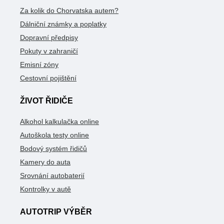
Za kolik do Chorvatska autem?
Dálniční známky a poplatky
Dopravní předpisy
Pokuty v zahraničí
Emisní zóny
Cestovní pojištění
ŽIVOT ŘIDIČE
Alkohol kalkulačka online
Autoškola testy online
Bodový systém řidičů
Kamery do auta
Srovnání autobaterií
Kontrolky v autě
AUTOTRIP VÝBĚR