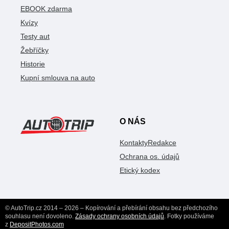
EBOOK zdarma
Kvízy
Testy aut
Žebříčky
Historie
Kupní smlouva na auto
O NÁS
Kontakty
Redakce
Ochrana os. údajů
Etický kodex
© AutoTrip.cz 2014 – 2026 – Kopírování a přebírání obsahu bez předchozího
souhlasu není dovoleno.
Zásady ochrany osobních údajů
. Fotky používáme
z
DepositPhotos.com