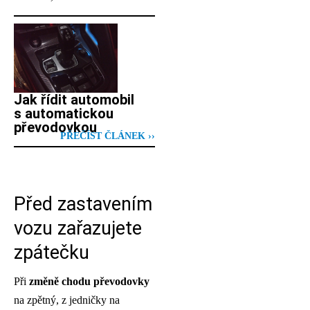
Jak řídit automobil
s automatickou
převodovkou
PŘEČÍST ČLÁNEK ››
Před zastavením
vozu zařazujete
zpátečku
Při
změně chodu převodovky
na zpětný, z jedničky na