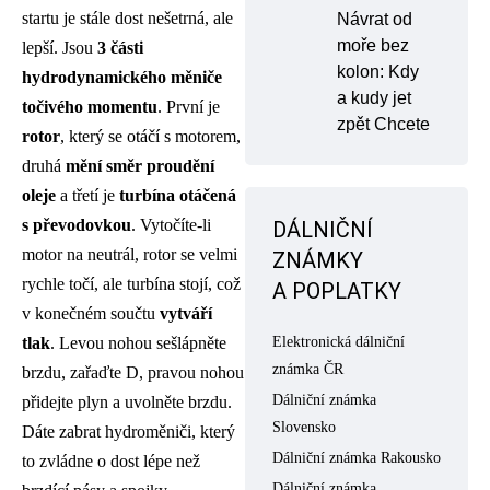
startu je stále dost nešetrná, ale
Návrat od
moře bez
lepší. Jsou
3 části
kolon: Kdy
hydrodynamického měniče
a kudy jet
točivého momentu
. První je
zpět Chcete
rotor
, který se otáčí s motorem,
druhá
mění směr proudění
oleje
a třetí je
turbína otáčená
s převodovkou
. Vytočíte-li
DÁLNIČNÍ
motor na neutrál, rotor se velmi
ZNÁMKY
rychle točí, ale turbína stojí, což
A POPLATKY
v konečném součtu
vytváří
tlak
. Levou nohou sešlápněte
Elektronická dálniční
známka ČR
brzdu, zařaďte D, pravou nohou
Dálniční známka
přidejte plyn a uvolněte brzdu.
Slovensko
Dáte zabrat hydroměniči, který
Dálniční známka Rakousko
to zvládne o dost lépe než
Dálniční známka