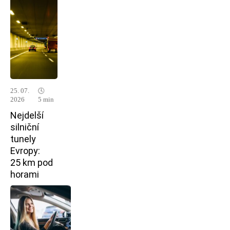
25. 07.
🕓
2026
5 min
Nejdelší
silniční
tunely
Evropy:
25 km pod
horami