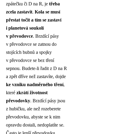
zpátečku či D na R, je
třeba
zcela zastavit
.
Kola se musí
přestat točit a tím se zastaví
i planetová soukolí
v převodovce
. Brzdící pásy
v převodovce se zatnou do
stojících bubnů a spojky
v převodovce se bez tření
sepnou. Budete-li řadit z D na R
a zpět dříve než zastavíte, dojde
ke vzniku nadměrného tření
,
které
zkrátí životnost
převodovky
. Brzdící pásy jsou
z hubičku, ale než rozeberete
převodovku, abyste se k nim
opravdu dostali, nedoplatíte se.
Často je lepší převodovku