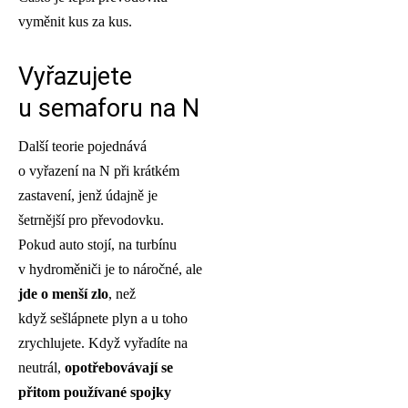
vyměnit kus za kus.
Vyřazujete
u semaforu na N
Další teorie pojednává
o vyřazení na N při krátkém
zastavení, jenž údajně je
šetrnější pro převodovku.
Pokud auto stojí, na turbínu
v hydroměniči je to náročné, ale
jde o menší zlo
, než
když sešlápnete plyn a u toho
zrychlujete. Když vyřadíte na
neutrál,
opotřebovávají se
přitom používané spojky