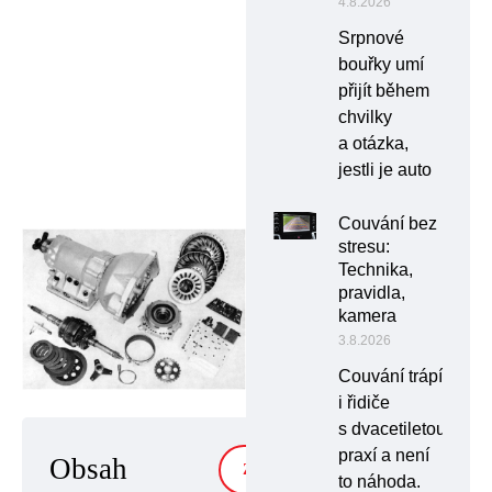
4.8.2026
Srpnové
bouřky umí
přijít během
chvilky
a otázka,
jestli je auto
Couvání bez
stresu:
Technika,
pravidla,
kamera
3.8.2026
Couvání trápí
i řidiče
s dvacetiletou
praxí a není
Obsah
ZOBRAZIT
to náhoda.