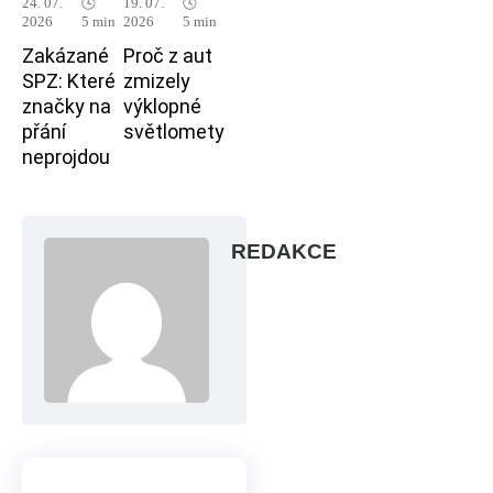
24. 07.
🕓
19. 07.
🕓
2026
5 min
2026
5 min
Zakázané
Proč z aut
SPZ: Které
zmizely
značky na
výklopné
přání
světlomety
neprojdou
REDAKCE