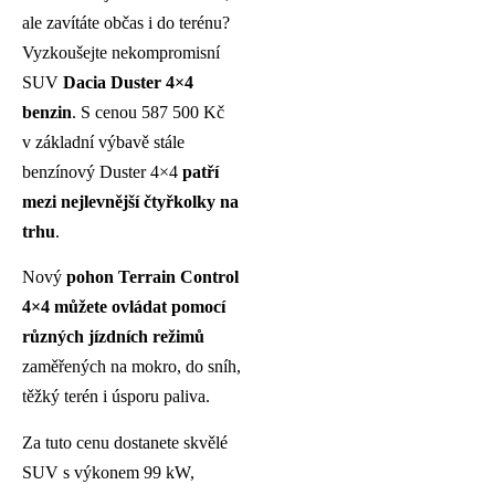
ale zavítáte občas i do terénu?
Vyzkoušejte nekompromisní
SUV
Dacia Duster 4×4
benzin
. S cenou 587 500 Kč
v základní výbavě stále
benzínový Duster 4×4
patří
mezi nejlevnější čtyřkolky na
trhu
.
Nový
pohon Terrain Control
4×4 můžete ovládat pomocí
různých jízdních režimů
zaměřených na mokro, do sníh,
těžký terén i úsporu paliva.
Za tuto cenu dostanete skvělé
SUV s výkonem 99 kW,