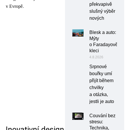
překvapivě
v Evropě.
slušný výběr
nových
Blesk a auto:
Mýty
o Faradayově
kleci
4.8.2026
Srpnové
bouřky umí
přijít během
chvilky
a otázka,
jestli je auto
Couvání bez
stresu:
Inovativní design
Technika,