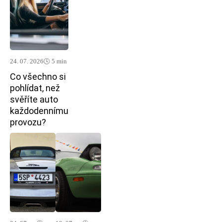
24. 07. 2026
🕓 5 min
Co všechno si
pohlídat, než
svěříte auto
každodennímu
provozu?