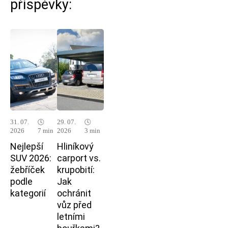
příspěvky:
31. 07.
🕓
29. 07.
🕓
2026
7 min
2026
3 min
Nejlepší
Hliníkový
SUV 2026:
carport vs.
žebříček
krupobití:
podle
Jak
kategorií
ochránit
vůz před
letními