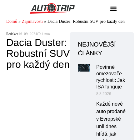
Domů
»
Zajímavosti
»
Dacia Duster: Robustní SUV pro každý den
Redakce
16. 09. 2024
🕓 4 min
Dacia Duster:
NEJNOVĚJŠÍ
Robustní SUV
ČLÁNKY
pro každý den
Povinné
omezovače
rychlosti: Jak
ISA funguje
8.8.2026
Každé nové
auto prodané
v Evropské
unii dnes
hlídá, jak