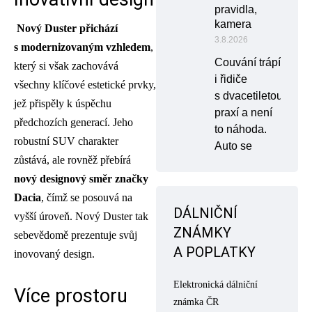
pravidla,
kamera
Nový Duster přichází
3.8.2026
s modernizovaným vzhledem
,
Couvání trápí
který si však zachovává
i řidiče
všechny klíčové estetické prvky,
s dvacetiletou
jež přispěly k úspěchu
praxí a není
předchozích generací. Jeho
to náhoda.
robustní SUV charakter
Auto se
zůstává, ale rovněž přebírá
nový designový směr značky
Dacia
, čímž se posouvá na
DÁLNIČNÍ
vyšší úroveň. Nový Duster tak
ZNÁMKY
sebevědomě prezentuje svůj
A POPLATKY
inovovaný design.
Elektronická dálniční
Více prostoru
známka ČR