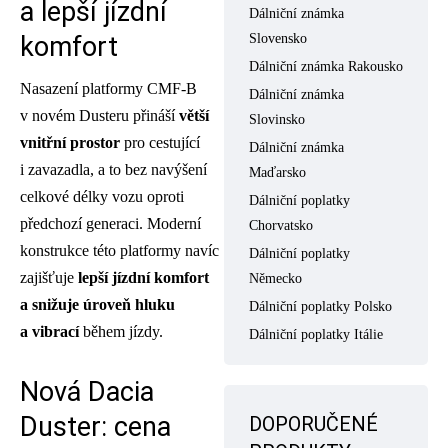
a lepší jízdní
Dálniční známka
komfort
Slovensko
Dálniční známka Rakousko
Nasazení platformy CMF-B
Dálniční známka
v novém Dusteru přináší
větší
Slovinsko
vnitřní prostor
pro cestující
Dálniční známka
i zavazadla, a to bez navýšení
Maďarsko
celkové délky vozu oproti
Dálniční poplatky
předchozí generaci. Moderní
Chorvatsko
konstrukce této platformy navíc
Dálniční poplatky
zajišťuje
lepší jízdní komfort
Německo
a snižuje úroveň hluku
Dálniční poplatky Polsko
a vibrací
během jízdy.
Dálniční poplatky Itálie
Nová Dacia
Duster: cena
DOPORUČENÉ