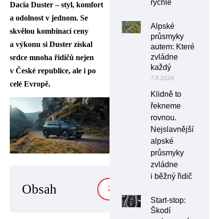
rychle
Dacia Duster – styl, komfort
a odolnost v jednom. Se
Alpské
skvělou kombinací ceny
průsmyky
a výkonu si Duster získal
autem: Které
zvládne
srdce mnoha řidičů nejen
každý
v České republice, ale i po
7.8.2026
celé Evropě.
Klidně to
řekneme
rovnou.
Nejslavnější
alpské
průsmyky
zvládne
i běžný řidič
Obsah
ZOBRAZIT
Start-stop:
Škodí