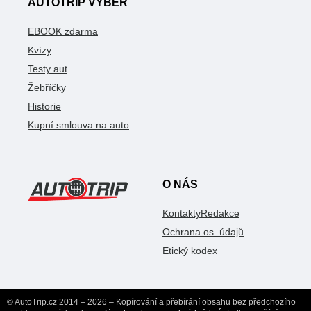
AUTOTRIP VÝBĚR
EBOOK zdarma
Kvízy
Testy aut
Žebříčky
Historie
Kupní smlouva na auto
O NÁS
Kontakty
Redakce
Ochrana os. údajů
Etický kodex
© AutoTrip.cz 2014 – 2026 – Kopírování a přebírání obsahu bez předchozího