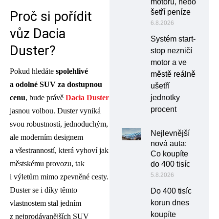
motoru, nebo
šetří peníze
Proč si pořídit
6.8.2026
vůz Dacia
Systém start-
Duster?
stop nezničí
motor a ve
Pokud hledáte
spolehlivé
městě reálně
a odolné SUV za dostupnou
ušetří
jednotky
cenu
, bude právě
Dacia Duster
procent
jasnou volbou. Duster vyniká
svou robustností, jednoduchým,
Nejlevnější
ale moderním designem
nová auta:
a všestranností, která vyhoví jak
Co koupíte
městskému provozu, tak
do 400 tisíc
5.8.2026
i výletům mimo zpevněné cesty.
Duster se i díky těmto
Do 400 tisíc
korun dnes
vlastnostem stal jedním
koupíte
z nejprodávanějších SUV