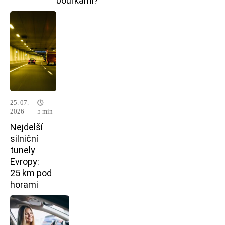
bouřkami?
25. 07.
🕓
2026
5 min
Nejdelší
silniční
tunely
Evropy:
25 km pod
horami