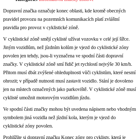
Dopravní značka označuje konec oblasti, kde kromě obecných
pravidel provozu na pozemních komunikacích platí zvláštní
pravidla pro provoz v cyklistické zóně.
V cyklistické zóně smějí cyklisté užívat vozovku v celé její šířce.
Jiným vozidlům, než jízdním kolům je vjezd do cyklistické zóny
povolen jen tehdy, jsou-li vyznačena ve spodní části dopravní
značky. V cyklistické zóně smí řidič jet rychlostí nejvýše 30 km/h.
Přitom musí dbát zvýšené ohleduplnosti vůči cyklistům, které nesmí
ohrozit; v případě nutnosti musí zastavit vozidlo. Stání je dovoleno
jen na místech označených jako parkoviště. V cyklistické zóně musí
cyklisté umožnit motorovým vozidlům jízdu.
Ve spodní části značky mohou být uvedena nápisem nebo vhodným
symbolem jiná vozidla než jízdní kola, kterým je vjezd do
cyklistické zóny povolen.
Prohlížíte si dopravní značku Konec zóny pro cyklisty, která je