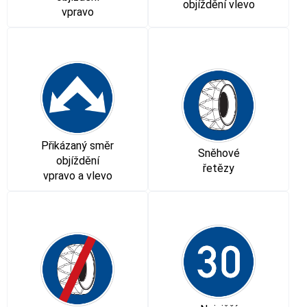
objíždění vlevo
vpravo
Přikázaný směr
Sněhové
objíždění
řetězy
vpravo a vlevo