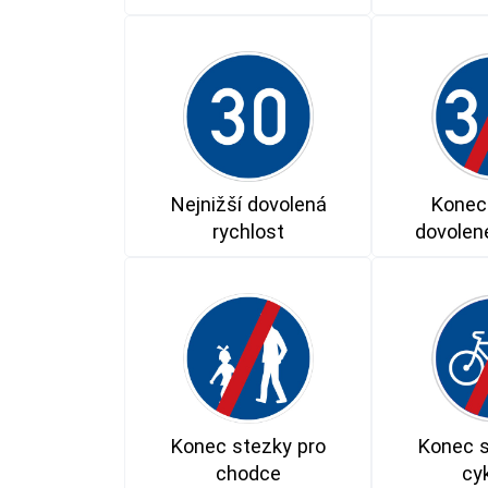
Nejnižší dovolená
Konec 
rychlost
dovolené
Konec stezky pro
Konec s
chodce
cyk