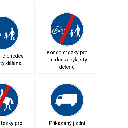
Konec stezky pro
pro chodce
chodce a cyklisty
sty dělená
dělené
tezky pro
Přikázaný jízdní