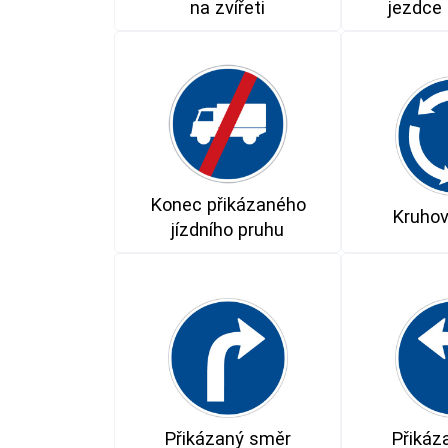
na zvířeti
jezdce 
Konec přikázaného
Kruhov
jízdního pruhu
Přikázaný směr
Přikáz