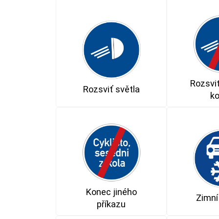
Rozsviť
Rozsviť světla
k
Konec jiného
Zimní
příkazu