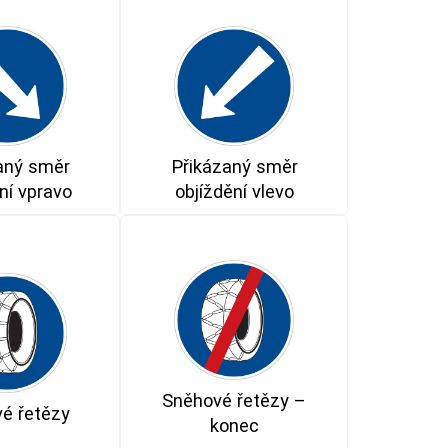
aný směr
Přikázaný směr
ní vpravo
objíždění vlevo
Sněhové řetězy –
é řetězy
konec