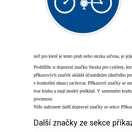
než pro které je tento pruh nebo stezka určena, je jej
Prohlížíte si dopravní značku Stezka pro cyklisty, k
příkazových značek ukládá účastníkům silničního pro
v konkrétní situaci zachovat. Příkazové značky se um
tvar kruhu a mají modrý podklad. V samotném kruhu 
povinnost.
Níže naleznete další dopravní značky ze sekce Příka
Další značky ze sekce
příka