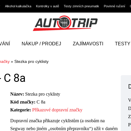
y
Alkohol kalkulačka
Kontrolky v autě
Testy zimních pneumatik
Povinné ručení
VÁNÍ
NÁKUP / PRODEJ
ZAJÍMAVOSTI
TESTY
načky
»
Stezka pro cyklisty
-
C 8a
Název:
Stezka pro cyklisty
V
Kód značky:
C 8a
D
Kategorie:
Příkazové dopravní značky
Z
Dopravní značka přikazuje cyklistům (a osobám na
P
Segway nebo jiném „osobním přepravníku“) užít v daném