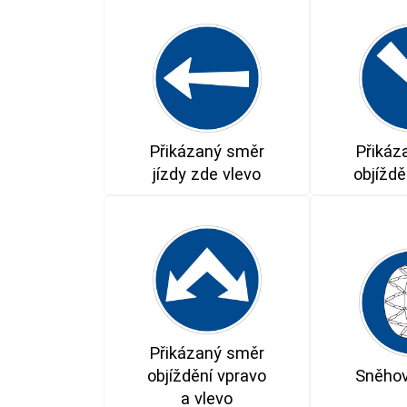
Přikázaný směr
Přikáz
jízdy zde vlevo
objíždě
Přikázaný směr
objíždění vpravo
Sněhov
a vlevo