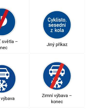
 světla –
Jiný příkaz
onec
Zimní výbava –
 výbava
konec