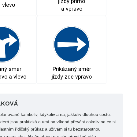
jízdy přímo
y vlevo
a vpravo
aný směr
Přikázaný směr
avo a vlevo
jízdy zde vpravo
ÁKOVÁ
lánovaně kamkoliv, kdykoliv a na, jakkoliv dlouhou cestu.
terá jsou praktická a umí na víkend převést cokoliv na co si
astním řidičský průkaz a užívám si tu bezstarostnou
 zrovna chci. Na Autotripu pro vás převážně píšu