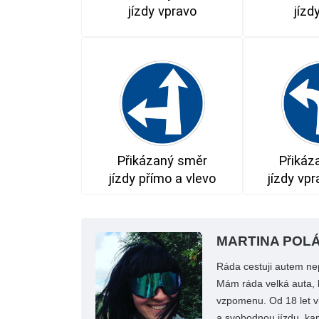
jízdy vpravo
jízd
Přikázaný směr
Přikáz
jízdy přímo a vlevo
jízdy vpr
MARTINA POL
Ráda cestuji autem nep
Mám ráda velká auta, k
vzpomenu. Od 18 let vl
a svobodnou jízdu, kam