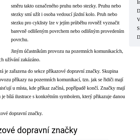
I
směru takto označeného pruhu nebo stezky. Pruhu nebo
D
stezky smí užít i osoba vedoucí jízdní kolo. Pruh nebo
V
stezku pro cyklisty lze v jejím průběhu rovněž vyznačit
S
barevně odlišeným povrchem nebo odlišným provedením
D
povrchu.
Jiným účastníkům provozu na pozemních komunikacích,
ich užívání zakázáno.
terá je zařazena do sekce příkazové dopravní značky. Skupina
vozu příkazy na pozemních komunikací, tzn. jak se řidiči mají
isťují u místa, kde příkaz začíná, popřípadě končí. Značky mají
je bílá ilustrace s konkrétním symbolem, který přikazuje danou
zové dopravní značky.
zové dopravní značky