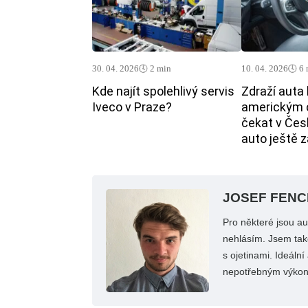
30. 04. 2026
🕓 2 min
10. 04. 2026
🕓 6
Kde najít spolehlivý servis
Zdraží auta 
Iveco v Praze?
americkým 
čekat v Česk
auto ještě 
JOSEF FENC
Pro některé jsou a
nehlásím. Jsem také
s ojetinami. Ideáln
nepotřebným výko