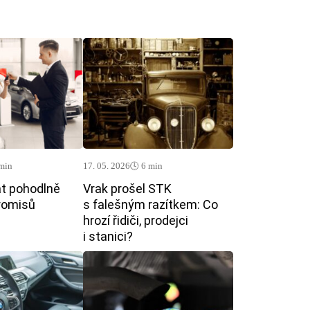
 min
17. 05. 2026
🕓 6 min
t pohodlně
Vrak prošel STK
romisů
s falešným razítkem: Co
hrozí řidiči, prodejci
i stanici?