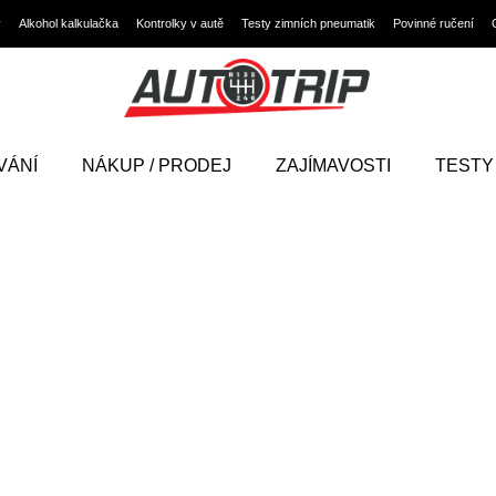
y
Alkohol kalkulačka
Kontrolky v autě
Testy zimních pneumatik
Povinné ručení
VÁNÍ
NÁKUP / PRODEJ
ZAJÍMAVOSTI
TESTY