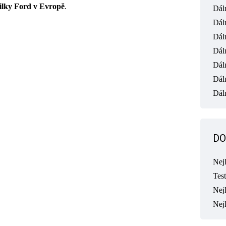
bilky Ford v Evropě
.
Dál
Dál
Dál
Dál
Dál
Dál
Dáln
DO
Nej
Tes
Nejl
Nej