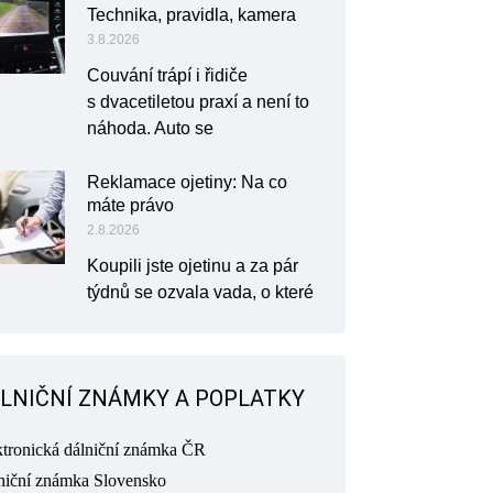
Technika, pravidla, kamera
3.8.2026
Couvání trápí i řidiče
s dvacetiletou praxí a není to
náhoda. Auto se
Reklamace ojetiny: Na co
máte právo
2.8.2026
Koupili jste ojetinu a za pár
týdnů se ozvala vada, o které
LNIČNÍ ZNÁMKY A POPLATKY
ktronická dálniční známka ČR
niční známka Slovensko