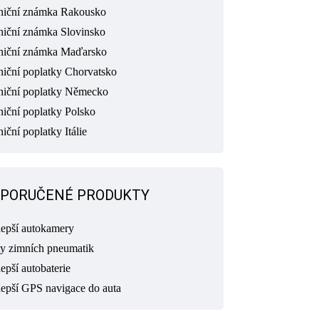
niční známka Rakousko
niční známka Slovinsko
niční známka Maďarsko
niční poplatky Chorvatsko
niční poplatky Německo
niční poplatky Polsko
iční poplatky Itálie
PORUČENÉ PRODUKTY
lepší autokamery
ty zimních pneumatik
epší autobaterie
lepší GPS navigace do auta