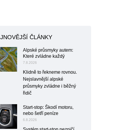
JNOVĚJŠÍ ČLÁNKY
Alpské průsmyky autem:
Které zvládne každý
7.8.2026
Klidně to řekneme rovnou.
Nejslavnější alpské
průsmyky zvládne i běžný
řidič
Start-stop: Škodí motoru,
nebo šetří peníze
6.8.2026
Systém start-stop nezničí