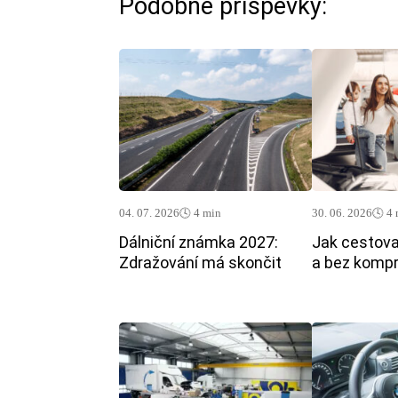
Podobné příspěvky:
04. 07. 2026
🕓 4 min
30. 06. 2026
🕓 4
Dálniční známka 2027:
Jak cestova
Zdražování má skončit
a bez komp