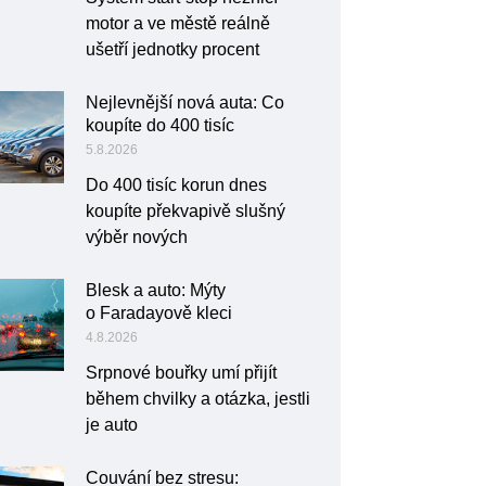
motor a ve městě reálně
ušetří jednotky procent
Nejlevnější nová auta: Co
koupíte do 400 tisíc
5.8.2026
Do 400 tisíc korun dnes
koupíte překvapivě slušný
výběr nových
Blesk a auto: Mýty
o Faradayově kleci
4.8.2026
Srpnové bouřky umí přijít
během chvilky a otázka, jestli
je auto
Couvání bez stresu: