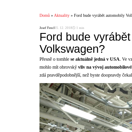
Domů
»
Aktuality
»
Ford bude vyrábět automobily Vo
Josef Fencl
05. 12. 2018
🕓 1 min
Ford bude vyrábět
Volkswagen?
Přesně o tomhle
se aktuálně jedná v USA
. Ve v
mohlo mít obrovský
vliv na vývoj automobilové
zdá pravděpodobnější, než byste doopravdy čekal