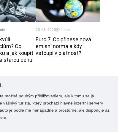
 min
26. 03. 2026
🕓 4 min
kvůli
Euro 7: Co přinese nová
clům? Co
emisní norma a kdy
u a jak koupit
vstoupí v platnost?
za starou cenu
L
uta možná pouhým přibližovadlem, ale k tomu se já
 vášnivý turista, který prochází hlavně inzertní servery
í auto je podle mě nenápadné a prostorné, ale disponuje až
nem.