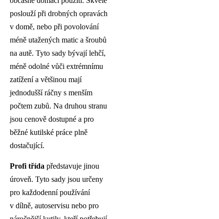
občasné domácí použití. Skvěle
poslouží při drobných opravách
v domě, nebo při povolování
méně utažených matic a šroubů
na autě. Tyto sady bývají lehčí,
méně odolné vůči extrémnímu
zatížení a většinou mají
jednodušší ráčny s menším
počtem zubů. Na druhou stranu
jsou cenově dostupné a pro
běžné kutilské práce plně
dostačující.
Profi třída
představuje jinou
úroveň. Tyto sady jsou určeny
pro každodenní používání
v dílně, autoservisu nebo pro
náročnější kutily, kteří potřebují