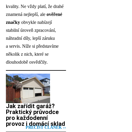
kvality. Ne vždy platí, že drahé
znamená nejlepší, ale
ověřené
značky
obvykle nabízejí
stabilní úroveň zpracování,
náhradní díly, lepší záruku
a servis. Níže si představíme
několik z nich, které se
dlouhodobě osvědčily.
Jak zařídit garáž?
Praktický průvodce
pro každodenní
provoz i domácí sklad
PŘEČÍST ČLÁNEK ››