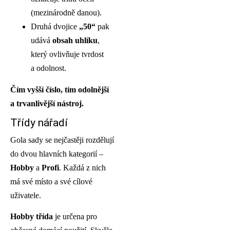
(mezinárodně danou).
Druhá dvojice
„50“
pak
udává
obsah uhlíku
,
který ovlivňuje tvrdost
a odolnost.
Čím vyšší číslo, tím odolnější
a trvanlivější nástroj.
Třídy nářadí
Gola sady se nejčastěji rozdělují
do dvou hlavních kategorií –
Hobby
a
Profi
. Každá z nich
má své místo a své cílové
uživatele.
Hobby třída
je určena pro