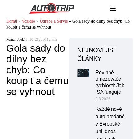
Domů
»
Vozidlo
»
Údržba a Servis
»
Gola sady do dílny bez chyb: Co
koupit a čemu se vyhnout
Roman Jílek
16. 10. 2025
🕓 12 min
Gola sady do
NEJNOVĚJŠÍ
dílny bez
ČLÁNKY
chyb: Co
Povinné
koupit a čemu
omezovače
rychlosti: Jak
se vyhnout
ISA funguje
8.8.2026
Každé nové
auto prodané
v Evropské
unii dnes
hlídá, jak