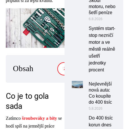
připlatit si za lepší kvalitu.
Škodí
motoru, nebo
šetří peníze
6.8.2026
Systém start-
stop nezničí
motor a ve
městě reálně
ušetří
jednotky
Obsah
ZOBRAZIT
procent
Nejlevnější
nová auta:
Co je to gola
Co koupíte
do 400 tisíc
sada
5.8.2026
Do 400 tisíc
Zatímco
šroubováky a bity
se
korun dnes
hodí spíš na jemnější práce