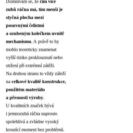
Domnívám se, že
čím více
zubů ráčna má, tím menší je
styčná plocha mezi
posuvnými čelistmi
a ozubeným kolečkem uvnitř
mechanismu
. A právě to by
mohlo teoreticky znamenat
vyšší riziko proklouznutí nebo
stržení při extrémní zátěži.
Na druhou stranu to vždy záleží
na
celkové kvalitě konstrukce,
použitém materiálu
a přesnosti výroby
.
U kvalitních značek bývá
i jemnozubá ráčna naprosto
spolehlivá a zvládne vysoký
kroutící moment bez problémů.