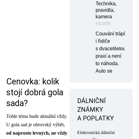
Technika,
pravidla,
kamera
3.8.2026
Couvání trápí
i řidiče
s dvacetiletou
praxí a není
to náhoda.
Auto se
Cenovka: kolik
stojí dobrá gola
DÁLNIČNÍ
sada?
ZNÁMKY
Tohle téma bude aktuální vždy.
A POPLATKY
U gola sad je obrovský výběr,
Elektronická dálniční
od naprosto levných, ne vždy