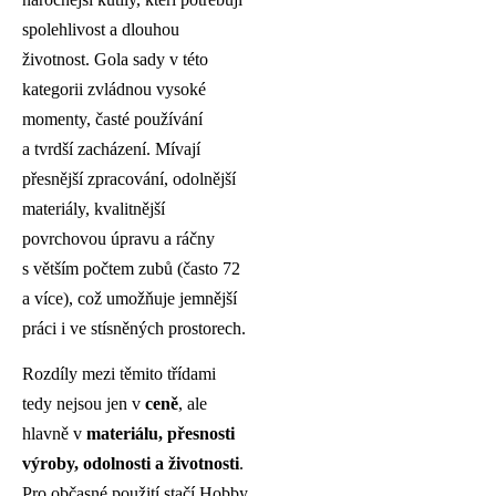
spolehlivost a dlouhou
životnost. Gola sady v této
kategorii zvládnou vysoké
momenty, časté používání
a tvrdší zacházení. Mívají
přesnější zpracování, odolnější
materiály, kvalitnější
povrchovou úpravu a ráčny
s větším počtem zubů (často 72
a více), což umožňuje jemnější
práci i ve stísněných prostorech.
Rozdíly mezi těmito třídami
tedy nejsou jen v
ceně
, ale
hlavně v
materiálu, přesnosti
výroby, odolnosti a životnosti
.
Pro občasné použití stačí Hobby