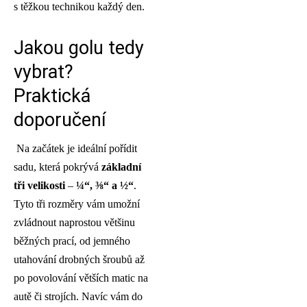
s těžkou technikou každý den.
Jakou golu tedy
vybrat?
Praktická
doporučení
Na začátek je ideální pořídit
sadu, která pokrývá
základní
tři velikosti
–
¼“, ⅜“ a ½“
.
Tyto tři rozměry vám umožní
zvládnout naprostou většinu
běžných prací, od jemného
utahování drobných šroubů až
po povolování větších matic na
autě či strojích. Navíc vám do