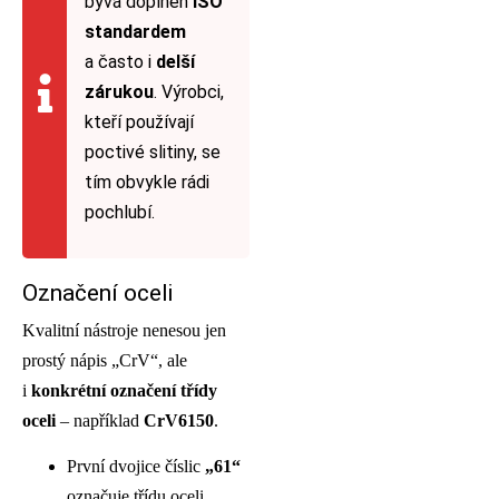
bývá doplněn
ISO
standardem
a často i
delší
zárukou
. Výrobci,
kteří používají
poctivé slitiny, se
tím obvykle rádi
pochlubí.
Označení oceli
Kvalitní nástroje nenesou jen
prostý nápis „CrV“, ale
i
konkrétní označení třídy
oceli
– například
CrV6150
.
První dvojice číslic
„61“
označuje třídu oceli