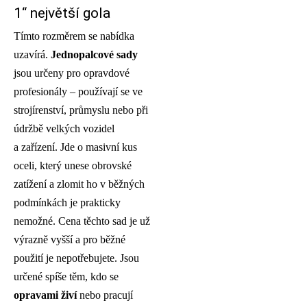
1“ největší gola
Tímto rozměrem se nabídka
uzavírá.
Jednopalcové sady
jsou určeny pro opravdové
profesionály – používají se ve
strojírenství, průmyslu nebo při
údržbě velkých vozidel
a zařízení. Jde o masivní kus
oceli, který unese obrovské
zatížení a zlomit ho v běžných
podmínkách je prakticky
nemožné. Cena těchto sad je už
výrazně vyšší a pro běžné
použití je nepotřebujete. Jsou
určené spíše těm, kdo se
opravami živí
nebo pracují