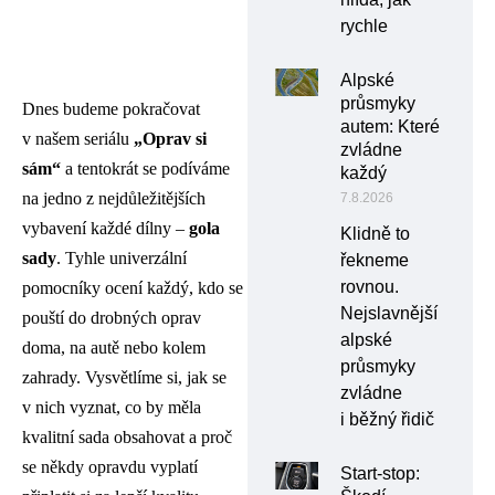
rychle
Alpské
průsmyky
Dnes budeme pokračovat
autem: Které
v našem seriálu
„Oprav si
zvládne
sám“
a tentokrát se podíváme
každý
na jedno z nejdůležitějších
7.8.2026
vybavení každé dílny –
gola
Klidně to
sady
. Tyhle univerzální
řekneme
rovnou.
pomocníky ocení každý, kdo se
Nejslavnější
pouští do drobných oprav
alpské
doma, na autě nebo kolem
průsmyky
zahrady. Vysvětlíme si, jak se
zvládne
v nich vyznat, co by měla
i běžný řidič
kvalitní sada obsahovat a proč
se někdy opravdu vyplatí
Start-stop: