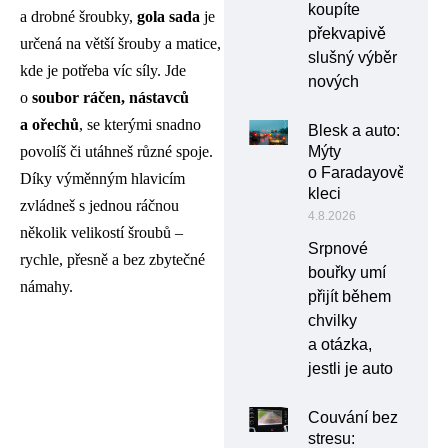
koupíte
a drobné šroubky,
gola sada
je
překvapivě
určená na větší šrouby a matice,
slušný výběr
kde je potřeba víc síly. Jde
nových
o
soubor ráčen, nástavců
a ořechů
, se kterými snadno
Blesk a auto:
povolíš či utáhneš různé spoje.
Mýty
o Faradayově
Díky výměnným hlavicím
kleci
zvládneš s jednou ráčnou
4.8.2026
několik velikostí šroubů –
Srpnové
rychle, přesně a bez zbytečné
bouřky umí
námahy.
přijít během
chvilky
a otázka,
jestli je auto
Couvání bez
stresu: