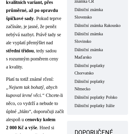
známka ČR
kvalitních variant, přes
Dálniční známka
průměrné, až po opravdu
Slovensko
špičkové sady
. Pokud teprve
Dálniční známka Rakousko
začínáte, je jasné, že peněz
Dálniční známka
nebývá nazbyt. Právě tady se
Slovinsko
ale vyplatí přemýšlet nad
Dálniční známka
střední třídou
, tedy sadou
Maďarsko
s rozumným poměrem ceny
Dálniční poplatky
a kvality.
Chorvatsko
Platí tu totiž známé rčení:
Dálniční poplatky
„Nejsem tak bohatý, abych
Německo
kupoval levné věci.“
Chcete-li
Dálniční poplatky Polsko
něco, co vydrží a nebude to
Dálniční poplatky Itálie
úplné „bláto“, doporučuji začít
alespoň u
cenovky kolem
2 000 Kč a výše
. Hned si
DOPORUČENÉ