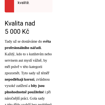
kvalitě.
Kvalita nad
5 000 Kč
Tady už se dostáváme do
světa
profesionálního nářadí
.
Každý, kdo to s kutilstvím nebo
servisem aut myslí vážně, by
měl právě v této kategorii
zpozornět. Tyto sady už téměř
nepodléhají korozi
, zvládnou
vysoké zatížení a
bity jsou
plnohodnotně použitelné
i při
náročnější práci. Gola sady
z této třídy vydrží bez problémů