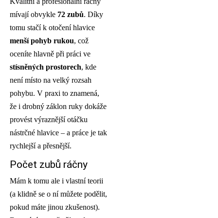
Kvalitní a profesionální ráčny
mívají obvykle
72 zubů
. Díky
tomu stačí k otočení hlavice
menší pohyb rukou
, což
oceníte hlavně při práci ve
stísněných prostorech
, kde
není místo na velký rozsah
pohybu. V praxi to znamená,
že i drobný záklon ruky dokáže
provést výraznější otáčku
nástrčné hlavice – a práce je tak
rychlejší a přesnější.
Počet zubů ráčny
Mám k tomu ale i vlastní teorii
(a klidně se o ní můžete podělit,
pokud máte jinou zkušenost).