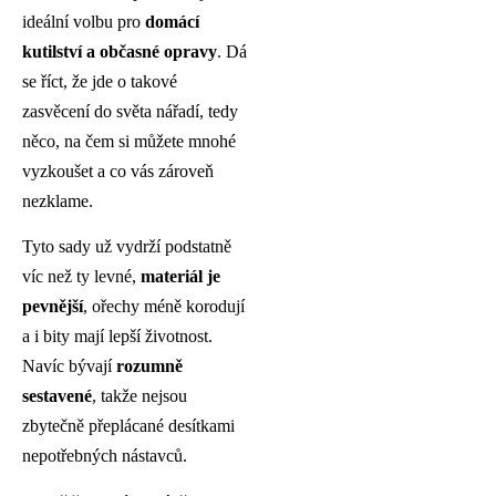
ideální volbu pro
domácí
kutilství a občasné opravy
. Dá
se říct, že jde o takové
zasvěcení do světa nářadí, tedy
něco, na čem si můžete mnohé
vyzkoušet a co vás zároveň
nezklame.
Tyto sady už vydrží podstatně
víc než ty levné,
materiál je
pevnější
, ořechy méně korodují
a i bity mají lepší životnost.
Navíc bývají
rozumně
sestavené
, takže nejsou
zbytečně přeplácané desítkami
nepotřebných nástavců.