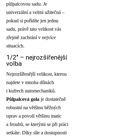
půlpalcovou sadu. Je
univerzální a velmi užitečná –
pokud si pořídíte jen jednu
sadu, právě tato velikost vás
zřejmě zachrání v nejvíce
situacích.
1/2″ – nejrozšířenější
volba
Nejrozšířenější velikost, kterou
najdete v mnoha dílnách
i kufrech automechaniků.
Půlpalcová gola
je dostatečně
robustní na většinu běžných
oprav a povolí většinu matic
a šroubů, se kterými se při práci
setkáte. Díky síle a dostupnosti