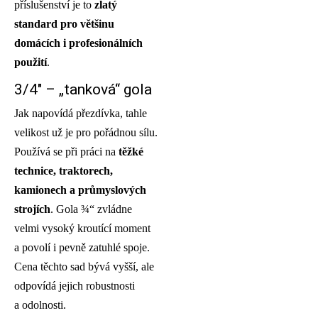
příslušenství je to
zlatý
standard pro většinu
domácích i profesionálních
použití
.
3/4″ – „tanková“ gola
Jak napovídá přezdívka, tahle
velikost už je pro pořádnou sílu.
Používá se při práci na
těžké
technice, traktorech,
kamionech a průmyslových
strojích
. Gola ¾“ zvládne
velmi vysoký kroutící moment
a povolí i pevně zatuhlé spoje.
Cena těchto sad bývá vyšší, ale
odpovídá jejich robustnosti
a odolnosti.