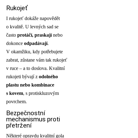
Rukojeť
I rukojeť dokáže napovědět
o kvalitě. U levných sad se
často
protáčí, praskají
nebo
dokonce
odpadávají
.
V okamžiku, kdy potřebujete
zabrat, zůstane vám tak rukojeť
v ruce – a to doslova. Kvalitní
rukojeti bývají z
odolného
plastu nebo kombinace
s kovem
, s protiskluzovým
povrchem.
Bezpečnostní
mechanismus proti
přetržení
Některé opravdu kvalitní gola