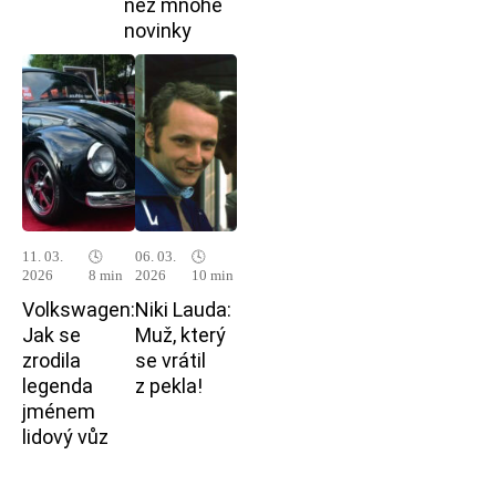
než mnohé
novinky
11. 03.
🕓
06. 03.
🕓
2026
8 min
2026
10 min
Volkswagen:
Niki Lauda:
Jak se
Muž, který
zrodila
se vrátil
legenda
z pekla!
jménem
lidový vůz