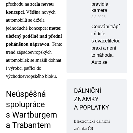
přechodu na
zcela novou
pravidla,
kamera
koncepci
. Většina nových
3.8.2026
automobilů se držela
Couvání trápí
jednoduché koncepce:
motor
i řidiče
uložený podélně nad přední
s dvacetiletou
poháněnou nápravou
. Tento
praxí a není
trend západoevropských
to náhoda.
automobilek se snažili dohnat
Auto se
i výrobci patřící do
východoevropského bloku.
DÁLNIČNÍ
Neúspěšná
ZNÁMKY
spolupráce
A POPLATKY
s Wartburgem
Elektronická dálniční
a Trabantem
známka ČR