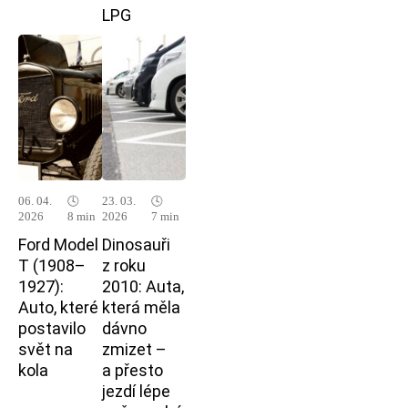
LPG
06. 04.
🕓
23. 03.
🕓
2026
8 min
2026
7 min
Ford Model
Dinosauři
T (1908–
z roku
1927):
2010: Auta,
Auto, které
která měla
postavilo
dávno
svět na
zmizet –
kola
a přesto
jezdí lépe