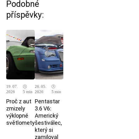
Podobné
příspěvky:
19. 07.
🕓
26. 05.
🕓
2026
5 min
2026
5 min
Proč z aut
Pentastar
zmizely
3.6 V6:
výklopné
Americký
světlomety
šestiválec,
který si
zamiloval