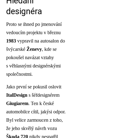
Hledání
designéra
Proto se ihned po jmenování
vedoucím projektu v březnu
1983
vypravil na autosalon do
švýcarské
Ženevy
, kde se
pokoušel navázat vztahy
s věhlasnými designérskými
společnostmi.
Jako první se pokusil oslovit
ItalDesign
s šéfdesignérem
Giugiarem
. Ten k české
automobilce cítil, jakýsi odpor.
Byl velice zarmoucen z toho,
že jeho skvělý návrh vozu
Škoda 720
nikdy nespatřil