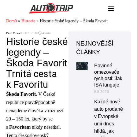
Domů
»
Historie
»
Historie české legendy – Škoda Favorit
Petr Míka
03. 02. 2016
🕓 4 min
Historie české
NEJNOVĚJŠÍ
legendy –
ČLÁNKY
Škoda Favorit
Povinné
Trnitá cesta
omezovače
rychlosti: Jak
k Favoritu
ISA funguje
8.8.2026
Škoda Favorit
. V České
Každé nové
republice pravděpodobně
auto prodané
nenajdeme člověka v rozmezí
v Evropské
20 – 150 let, který by se
unii dnes
s
Favoritem
nikdy nesetkal.
hlídá, jak
Tento československý