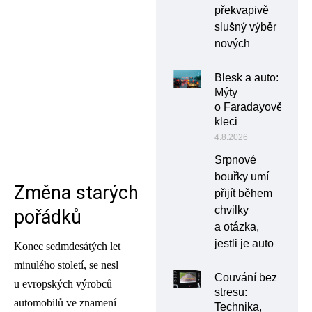
překvapivě
slušný výběr
nových
Blesk a auto:
Mýty
o Faradayově
kleci
4.8.2026
Srpnové
bouřky umí
Změna starých
přijít během
chvilky
pořádků
a otázka,
jestli je auto
Konec sedmdesátých let
minulého století, se nesl
Couvání bez
u evropských výrobců
stresu:
automobilů ve znamení
Technika,