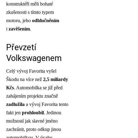
konstruktéři měli bohaté
zkušenosti s tímto typem
motoru, jeho
odhlučněním
i
zavěšením
.
Převzetí
Volkswagenem
Celý vývoj Favorita vyšel
Škodu na více než
2,5 miliardy
Kčs
. Automobilka se již před
zahájením projektu značně
zadlužila
a vývoj Favorita tento
fakt jen
prohloubil
. Jedinou
možností jak slavné jméno
zachránit, proto odkup jinou
automobilkou. V úvahu