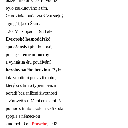
otázku motorizace. Původně
bylo kalkulováno s tím,
že novinka bude využívat stejný
agregát, jako Škoda
120. V listopadu 1983 ale
Evropské hospodářské
společenství
přijalo nové,
přísnější,
emisní normy
a vyhlásila éru používání
bezolovnatého benzínu.
Bylo
tak zapotřebí postavit motor,
který si s tímto typem benzínu
poradí bez snížení životnosti
a zároveň s nižšími emisemi. Na
pomoc s tímto úkolem se Škoda
spojila s německou
automobilkou
Porsche
, jejíž