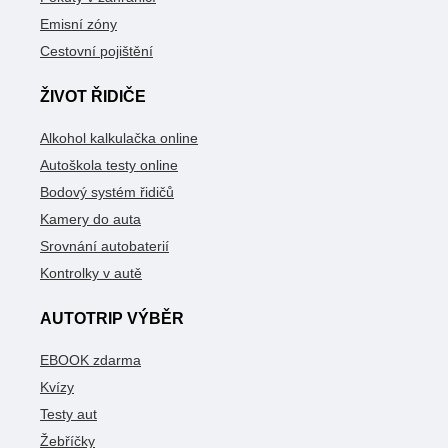
Emisní zóny
Cestovní pojištění
ŽIVOT ŘIDIČE
Alkohol kalkulačka online
Autoškola testy online
Bodový systém řidičů
Kamery do auta
Srovnání autobaterií
Kontrolky v autě
AUTOTRIP VÝBĚR
EBOOK zdarma
Kvízy
Testy aut
Žebříčky