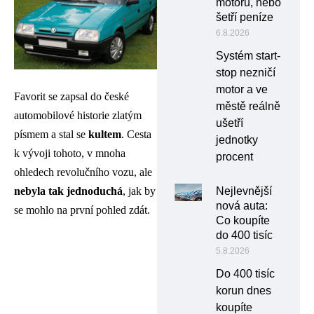
motoru, nebo
šetří peníze
6.8.2026
Systém start-
stop nezničí
motor a ve
Favorit se zapsal do české
městě reálně
automobilové historie zlatým
ušetří
písmem a stal se
kultem
. Cesta
jednotky
k vývoji tohoto, v mnoha
procent
ohledech revolučního vozu, ale
Nejlevnější
nebyla tak jednoduchá
, jak by
nová auta:
se mohlo na první pohled zdát.
Co koupíte
do 400 tisíc
5.8.2026
Do 400 tisíc
korun dnes
koupíte