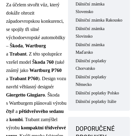
Dálniční známka
Za účelem stvořit vůz, který
Slovensko
dokáže ohrozit
Dálniční známka Rakousko
západoevropskou konkurenci,
Dálniční známka
se spojily tři silné
Slovinsko
východoevropské automobilky
Dálniční známka
–
Škoda
,
Wartburg
Maďarsko
a
Trabant
. Z této spolupráce
Dálniční poplatky
vzešel model
Škoda 760
(také
Chorvatsko
známý jako
Wartburg P760
Dálniční poplatky
a
Trabant P760
). Design vozu
Německo
navrhl věhlasný designér
Dálniční poplatky Polsko
Giorgetto Giugiaro
. Škoda
Dálniční poplatky Itálie
s Wartburgem plánovali výrobu
čtyř
a
pětidveřového
sedanu
a
kombi
. Trabant zamýšlel
výrobu
kompaktní třídveřové
DOPORUČENÉ
verze
. Kvůli mnoha faktorům