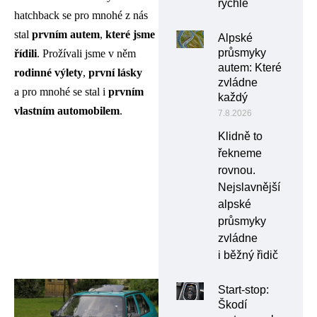
rychle
hatchback se pro mnohé z nás
stal
prvním
autem
,
které
jsme
Alpské
průsmyky
řídili
. Prožívali jsme v něm
autem: Které
rodinné
výlety
,
první
lásky
zvládne
a pro mnohé se stal i
prvním
každý
vlastním automobilem
.
7.8.2026
Klidně to
řekneme
rovnou.
Nejslavnější
alpské
průsmyky
zvládne
i běžný řidič
Start-stop:
Škodí