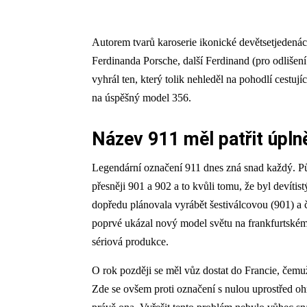
Autorem tvarů karoserie ikonické devětsetjedenác
Ferdinanda Porsche, další Ferdinand (pro odlišení
vyhrál ten, který tolik nehleděl na pohodlí cestu
na úspěšný model 356.
Název 911 měl patřit úplně
Legendární označení 911 dnes zná snad každý. P
přesněji 901 a 902 a to kvůli tomu, že byl devít
dopředu plánovala vyrábět šestiválcovou (901) a 
poprvé ukázal nový model světu na frankfurtském 
sériová produkce.
O rok později se měl vůz dostat do Francie, čem
Zde se ovšem proti označení s nulou uprostřed oh