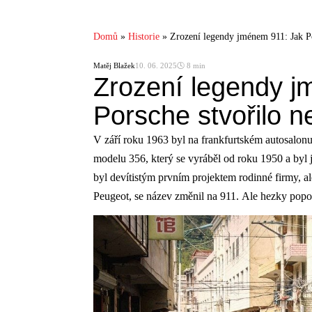
Domů
»
Historie
»
Zrození legendy jménem 911: Jak Po
Matěj Blažek
10. 06. 2025
🕓 8 min
Zrození legendy j
Porsche stvořilo n
V září roku 1963 byl na frankfurtském autosalon
modelu 356, který se vyráběl od roku 1950 a byl 
byl devítistým prvním projektem rodinné firmy, al
Peugeot, se název změnil na 911. Ale hezky po