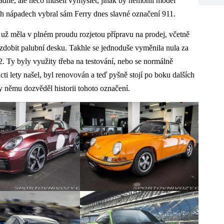
adné, ale něco museli vymyslet, jinak by nemohli model
h nápadech vybral sám Ferry dnes slavné označení 911.
a už měla v plném proudu rozjetou přípravu na prodej, včetně
 zdobit palubní desku. Takhle se jednoduše vyměnila nula za
2. Ty byly využity třeba na testování, nebo se normálně
ti lety našel, byl renovován a teď pyšně stojí po boku dalších
 němu dozvěděl historii tohoto označení.