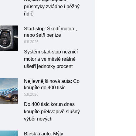
průsmyky zvládne i běžný
řidič
Start-stop: Škodí motoru,
nebo šetří peníze
6.8.2026
Systém start-stop nezničí
motor a ve městě reálně
ušetří jednotky procent
Nejlevnější nová auta: Co
koupíte do 400 tisíc
5.8.2026
Do 400 tisíc korun dnes
koupíte překvapivě slušný
výběr nových
Blesk a auto: Mýty