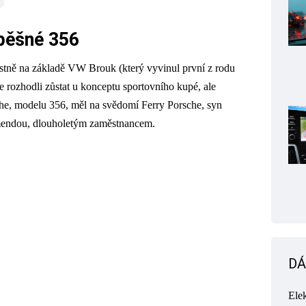
pěšné 356
astně na základě VW Brouk (který vyvinul první z rodu
e rozhodli zůstat u konceptu sportovního kupé, ale
he, modelu 356, měl na svědomí Ferry Porsche, syn
omendou, dlouholetým zaměstnancem.
DÁ
Ele