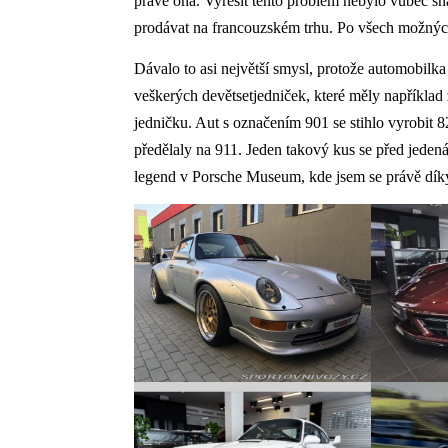
právě ona. Vyřešit tento problém nebylo vůbec sn
prodávat na francouzském trhu. Po všech možnýc
Dávalo to asi největší smysl, protože automobilk
veškerých devětsetjedniček, které měly například
jedničku. Aut s označením 901 se stihlo vyrobit 8
předělaly na 911. Jeden takový kus se před jedenác
legend v Porsche Museum, kde jsem se právě díky