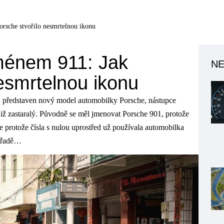
rsche stvořilo nesmrtelnou ikonu
ménem 911: Jak
NE
esmrtelnou ikonu
u představen nový model automobilky Porsche, nástupce
již zastaralý. Původně se měl jmenovat Porsche 901, protože
e protože čísla s nulou uprostřed už používala automobilka
pořadě…