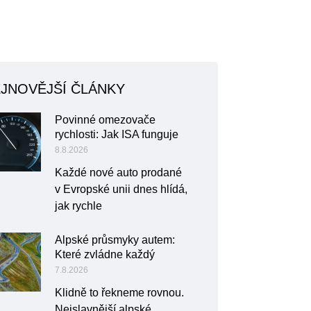
JNOVĚJŠÍ ČLÁNKY
Povinné omezovače
rychlosti: Jak ISA funguje
8.8.2026
Každé nové auto prodané
v Evropské unii dnes hlídá,
jak rychle
Alpské průsmyky autem:
Které zvládne každý
7.8.2026
Klidně to řekneme rovnou.
Nejslavnější alpské