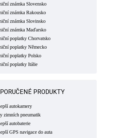
niční známka Slovensko
niční známka Rakousko
niční známka Slovinsko
niční známka Maďarsko
niční poplatky Chorvatsko
niční poplatky Německo
niční poplatky Polsko
iční poplatky Itálie
PORUČENÉ PRODUKTY
lepší autokamery
ty zimních pneumatik
epší autobaterie
lepší GPS navigace do auta