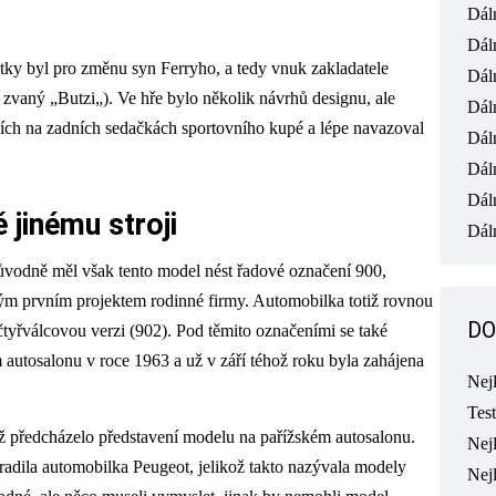
Dál
Dál
tky byl pro změnu syn Ferryho, a tedy vnuk zakladatele
Dál
 zvaný „Butzi„). Ve hře bylo několik návrhů designu, ale
Dál
jících na zadních sedačkách sportovního kupé a lépe navazoval
Dál
Dál
Dál
 jinému stroji
Dáln
ůvodně měl však tento model nést řadové označení 900,
istým prvním projektem rodinné firmy. Automobilka totiž rovnou
DO
čtyřválcovou verzi (902). Pod těmito označeními se také
autosalonu v roce 1963 a už v září téhož roku byla zahájena
Nej
Tes
už předcházelo představení modelu na pařížském autosalonu.
Nejl
radila automobilka Peugeot, jelikož takto nazývala modely
Nej