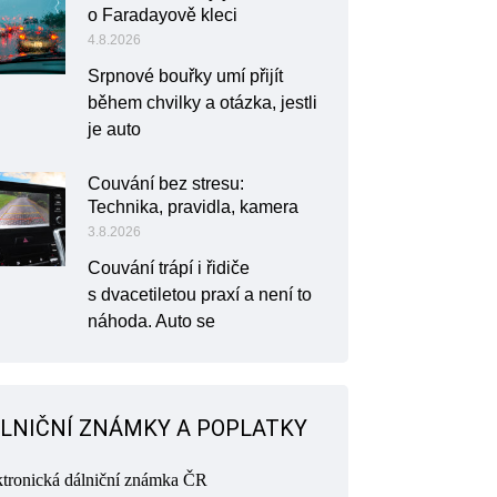
o Faradayově kleci
4.8.2026
Srpnové bouřky umí přijít
během chvilky a otázka, jestli
je auto
Couvání bez stresu:
Technika, pravidla, kamera
3.8.2026
Couvání trápí i řidiče
s dvacetiletou praxí a není to
náhoda. Auto se
LNIČNÍ ZNÁMKY A POPLATKY
ktronická dálniční známka ČR