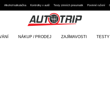
y
Alkohol kalkulačka
Kontrolky v autě
Testy zimních pneumatik
Povinné ručení
VÁNÍ
NÁKUP / PRODEJ
ZAJÍMAVOSTI
TESTY