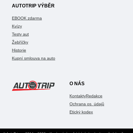
AUTOTRIP VÝBĚR
EBOOK zdarma
Kvízy
Testy aut
Žebříčky
Historie
Kupní smlouva na auto
O NÁS
Kontakty
Redakce
Ochrana os. údajů
Etický kodex