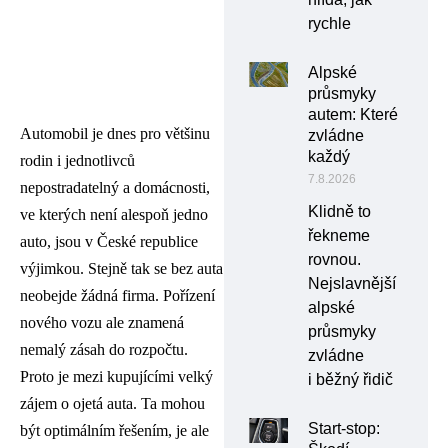
rychle
Alpské
průsmyky
autem: Které
Automobil je dnes pro většinu
zvládne
každý
rodin i jednotlivců
7.8.2026
nepostradatelný a domácnosti,
Klidně to
ve kterých není alespoň jedno
řekneme
auto, jsou v České republice
rovnou.
výjimkou. Stejně tak se bez auta
Nejslavnější
neobejde žádná firma. Pořízení
alpské
nového vozu ale znamená
průsmyky
nemalý zásah do rozpočtu.
zvládne
Proto je mezi kupujícími velký
i běžný řidič
zájem o ojetá auta. Ta mohou
Start-stop:
být optimálním řešením, je ale