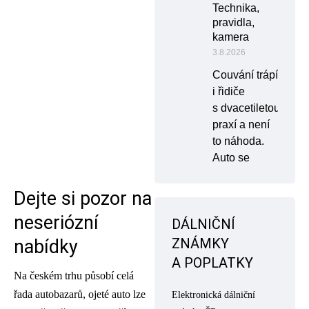
Technika,
pravidla,
kamera
3.8.2026
Couvání trápí
i řidiče
s dvacetiletou
praxí a není
to náhoda.
Auto se
Dejte si pozor na
neseriózní
DÁLNIČNÍ
ZNÁMKY
nabídky
A POPLATKY
Na českém trhu působí celá
řada autobazarů, ojeté auto lze
Elektronická dálniční