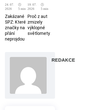
24. 07.
🕓
19. 07.
🕓
2026
5 min
2026
5 min
Zakázané
Proč z aut
SPZ: Které
zmizely
značky na
výklopné
přání
světlomety
neprojdou
REDAKCE