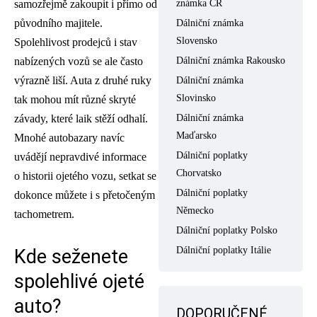
samozřejmě zakoupit i přímo od
známka ČR
původního majitele.
Dálniční známka
Slovensko
Spolehlivost prodejců i stav
nabízených vozů se ale často
Dálniční známka Rakousko
výrazně liší. Auta z druhé ruky
Dálniční známka
Slovinsko
tak mohou mít různé skryté
závady, které laik stěží odhalí.
Dálniční známka
Maďarsko
Mnohé autobazary navíc
Dálniční poplatky
uvádějí nepravdivé informace
Chorvatsko
o historii ojetého vozu, setkat se
Dálniční poplatky
dokonce můžete i s přetočeným
Německo
tachometrem.
Dálniční poplatky Polsko
Dálniční poplatky Itálie
Kde seženete
spolehlivé ojeté
auto?
DOPORUČENÉ