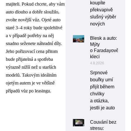
koupíte
majiteli. Pokud chcete, aby vám
překvapivě
auto dlouho a dobře sloužilo,
slušný výběr
zvolte novější vůz. Ojeté auto
nových
staré 3–4 roky bude spolehlivé
a v případě potřeby na něj
Blesk a auto:
snadno seženete náhradní díly.
Mýty
o Faradayově
Jeho pořizovací cena přitom
kleci
bude přijatelná a spotřeba
4.8.2026
výrazně nižší než u starších
Srpnové
modelů. Takovým ideálním
bouřky umí
ojetým autem je ve většině
přijít během
případů vůz po leasingu.
chvilky
a otázka,
jestli je auto
Couvání bez
stresu: