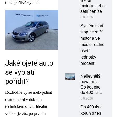
Škodí
třeba pečlivě vybírat.
motoru, nebo
šetří peníze
6.8.2026
Systém start-
stop nezničí
motor a ve
městě reálně
ušetří
jednotky
Jaké ojeté auto
procent
se vyplatí
Nejlevnější
pořídit?
nová auta:
Co koupíte
Rozhodně by se mělo jednat
do 400 tisíc
5.8.2026
o automobil v dobrém
technickém stavu. Ideální
Do 400 tisíc
korun dnes
volbou je vůz po prvním