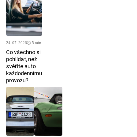
24. 07. 2026
🕓 5 min
Co všechno si
pohlídat, než
svěříte auto
každodennímu
provozu?