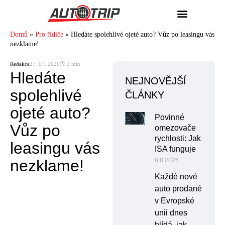
Domů
»
Pro řidiče
»
Hledáte spolehlivé ojeté auto? Vůz po leasingu vás
nezklame!
Redakce
27. 07. 2020
🕓 2 min
Hledáte
NEJNOVĚJŠÍ
spolehlivé
ČLÁNKY
ojeté auto?
Povinné
Vůz po
omezovače
rychlosti: Jak
leasingu vás
ISA funguje
nezklame!
8.8.2026
Každé nové
auto prodané
v Evropské
unii dnes
hlídá, jak