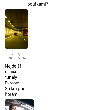
bouřkami?
25. 07.
🕓
2026
5 min
Nejdelší
silniční
tunely
Evropy:
25 km pod
horami