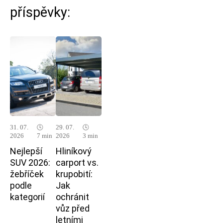
příspěvky:
31. 07.
🕓
29. 07.
🕓
2026
7 min
2026
3 min
Nejlepší
Hliníkový
SUV 2026:
carport vs.
žebříček
krupobití:
podle
Jak
kategorií
ochránit
vůz před
letními