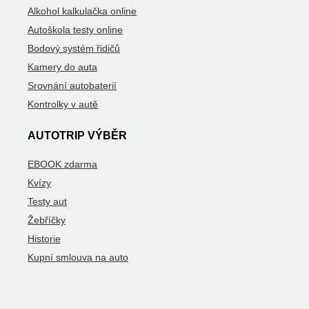
Alkohol kalkulačka online
Autoškola testy online
Bodový systém řidičů
Kamery do auta
Srovnání autobaterií
Kontrolky v autě
AUTOTRIP VÝBĚR
EBOOK zdarma
Kvízy
Testy aut
Žebříčky
Historie
Kupní smlouva na auto