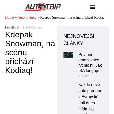
Domů
»
Autonovinky
»
Kdepak Snowman, na scénu přichází Kodiaq!
Petr Míka
28. 12. 2015
🕓 2 min
Kdepak
NEJNOVĚJŠÍ
Snowman, na
ČLÁNKY
scénu
Povinné
přichází
omezovače
rychlosti: Jak
Kodiaq!
ISA funguje
8.8.2026
Každé nové
auto prodané
v Evropské
unii dnes
hlídá, jak