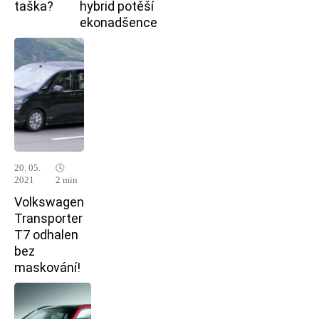
taška?
hybrid potěší
ekonadšence
20. 05.
🕓
2021
2 min
Volkswagen
Transporter
T7 odhalen
bez
maskování!