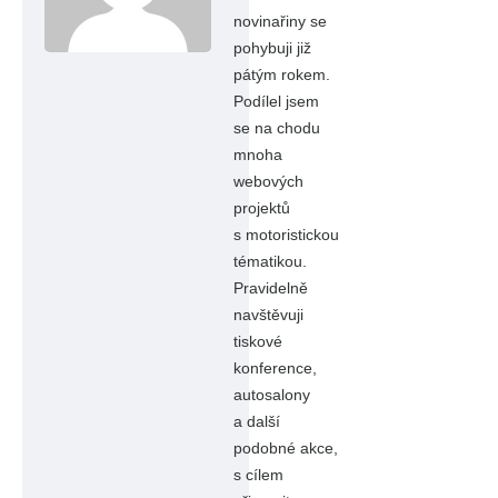
novinařiny se
pohybuji již
pátým rokem.
Podílel jsem
se na chodu
mnoha
webových
projektů
s motoristickou
tématikou.
Pravidelně
navštěvuji
tiskové
konference,
autosalony
a další
podobné akce,
s cílem