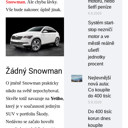
motoru, nebo
Snowman
. Ale chyba lávky.
šetří peníze
Vše bude nakonec úplně jinak.
6.8.2026
Systém start-
stop nezničí
motor a ve
městě reálně
ušetří
jednotky
procent
Žádný Snowman
Nejlevnější
O jméně Snowman prakticky
nová auta:
Co koupíte
nikdo na světě nepochyboval.
do 400 tisíc
Skvěle totiž navazuje na
Yetiho
,
5.8.2026
který je v současnosti jediným
Do 400 tisíc
SUV v portfoliu Škody.
korun dnes
Nedávno se začalo hovořit
koupíte