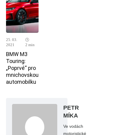
25. 03.
🕓
2021
2 min
BMW M3
Touring:
„Poprvé“ pro
mnichovskou
automobilku
PETR
MÍKA
Ve vodách
motoristické