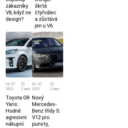
zákazníky
škrtá
V8, když ne
čtyřválec
design?
a zůstává
jen u V6
16. 07.
🕓
02. 07.
🕓
2021
2 min
2021
2 min
Toyota GR
Nový
Yaris:
Mercedes-
Hodně
Benz třídy S:
agresivní
V12 pro
nákupní
puristy,