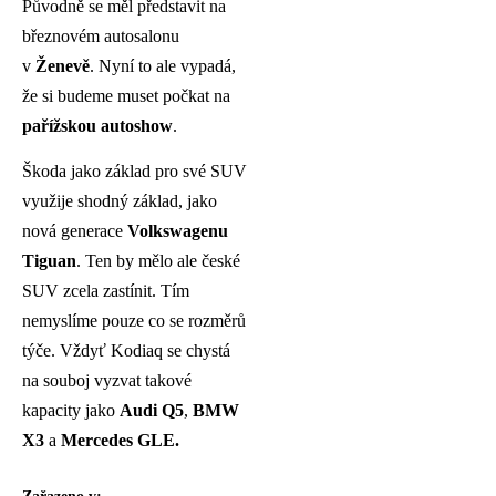
Původně se měl představit na
březnovém autosalonu
v
Ženevě
. Nyní to ale vypadá,
že si budeme muset počkat na
pařížskou autoshow
.
Škoda jako základ pro své SUV
využije shodný základ, jako
nová generace
Volkswagenu
Tiguan
. Ten by mělo ale české
SUV zcela zastínit. Tím
nemyslíme pouze co se rozměrů
týče. Vždyť Kodiaq se chystá
na souboj vyzvat takové
kapacity jako
Audi
Q5
,
BMW
X3
a
Mercedes GLE.