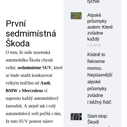
rychle
Alpské
První
průsmyky
autem: Které
sedmimístná
zvládne
každý
Škoda
7.8.2026
O tom, že naše tuzemská
Klidně to
automobilka Škoda chystá
řekneme
velké,
sedmimístné
SUV
, které
rovnou.
Nejslavnější
se bude snažit konkurovat
alpské
velkým hráčům od
Audi
,
průsmyky
BMW
a
Mercedesu
ví
zvládne
naprosto každý automobilový
i běžný řidič
fanoušek. A stejně tak i celý
automobilový svět počítá s tím,
Start-stop:
že toto SUV ponese název
Škodí