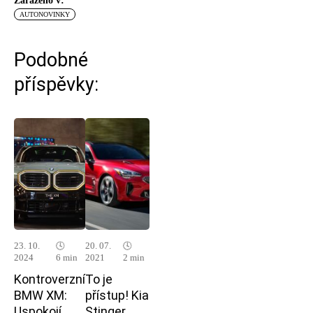
Zařazeno v:
AUTONOVINKY
Podobné
příspěvky:
23. 10.
🕓
20. 07.
🕓
2024
6 min
2021
2 min
Kontroverzní
To je
BMW XM:
přístup! Kia
Uspokojí
Stinger