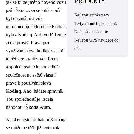
PRODUKTY
jak se bude jméno nového vozu
psát. Škodovka se totiž snaží
Nejlepší autokamery
být originální a vůz
Testy zimních pneumatik
nepojmenuje jednoduše Kodiak,
Nejlepší autobaterie
nýbrž Kodiaq. A důvod? Ten je
Nejlepší GPS navigace do
zcela prostý. Práva pro
auta
využívání slova kodiak vlastní
téměř stovky různých firem
a společností. Ale jen jediná
společnost na světě vlastní
práva k používání slova
Kodiaq
. Ano, hádáte správně.
Tou společností je „zcela
náhodou“
Škoda
Auto
.
Na slavnostní odhalení Kodiaqa
se můžeme těšit již tento rok.