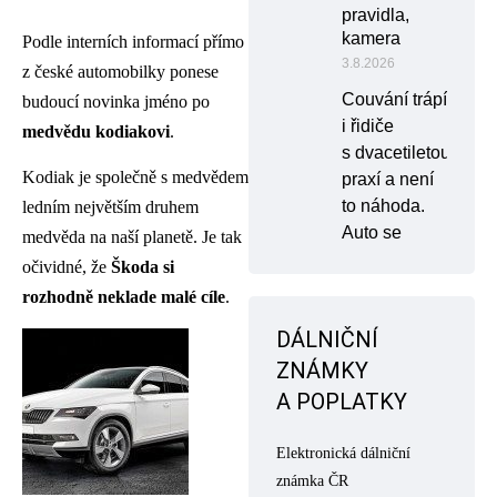
pravidla,
kamera
Podle interních informací přímo
3.8.2026
z české automobilky ponese
Couvání trápí
budoucí novinka jméno po
i řidiče
medvědu kodiakovi
.
s dvacetiletou
Kodiak je společně s medvědem
praxí a není
to náhoda.
ledním největším druhem
Auto se
medvěda na naší planetě. Je tak
očividné, že
Škoda si
rozhodně neklade malé cíle
.
DÁLNIČNÍ
ZNÁMKY
A POPLATKY
Elektronická dálniční
známka ČR