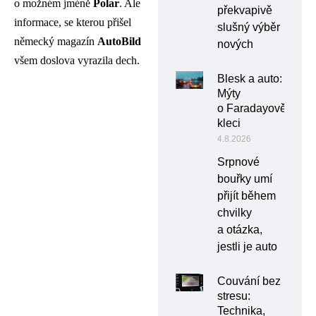
o možném jméně
Polar
. Ale
překvapivě
informace, se kterou přišel
slušný výběr
německý magazín
AutoBild
nových
všem doslova vyrazila dech.
Blesk a auto:
Mýty
o Faradayově
kleci
4.8.2026
Srpnové
bouřky umí
přijít během
chvilky
a otázka,
jestli je auto
Couvání bez
stresu:
Technika,