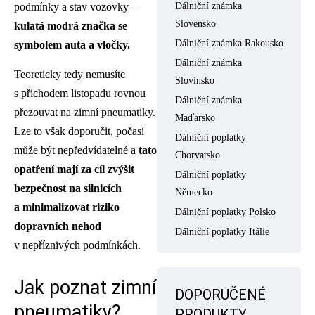
Dálniční známka
podmínky a stav vozovky –
Slovensko
kulatá modrá značka se
Dálniční známka Rakousko
symbolem auta a vločky.
Dálniční známka
Teoreticky tedy nemusíte
Slovinsko
s příchodem listopadu rovnou
Dálniční známka
přezouvat na zimní pneumatiky.
Maďarsko
Lze to však doporučit, počasí
Dálniční poplatky
může být nepředvídatelné a
tato
Chorvatsko
opatření mají za cíl zvýšit
Dálniční poplatky
bezpečnost na silnicích
Německo
a minimalizovat riziko
Dálniční poplatky Polsko
dopravních nehod
Dálniční poplatky Itálie
v nepříznivých podmínkách.
Jak poznat zimní
DOPORUČENÉ
pneumatiky?
PRODUKTY