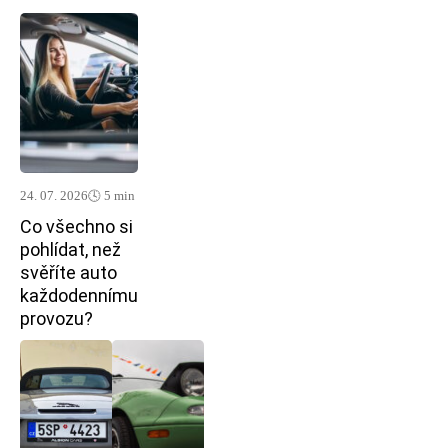
24. 07. 2026
🕓 5 min
Co všechno si
pohlídat, než
svěříte auto
každodennímu
provozu?