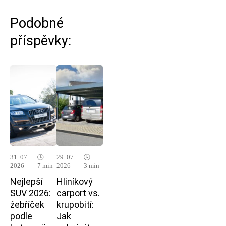
Podobné
příspěvky:
31. 07.
🕓
29. 07.
🕓
2026
7 min
2026
3 min
Nejlepší
Hliníkový
SUV 2026:
carport vs.
žebříček
krupobití:
podle
Jak