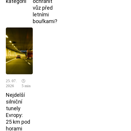
kategorií
ochránit
vůz před
letními
bouřkami?
25. 07.
🕓
2026
5 min
Nejdelší
silniční
tunely
Evropy:
25 km pod
horami