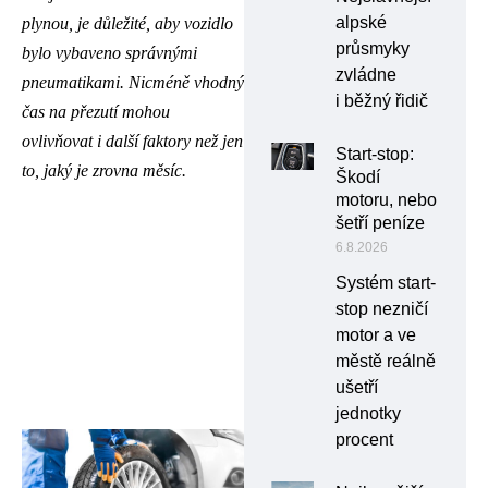
alpské
plynou, je důležité, aby vozidlo
průsmyky
bylo vybaveno správnými
zvládne
pneumatikami. Nicméně vhodný
i běžný řidič
čas na přezutí mohou
ovlivňovat i další faktory než jen
Start-stop:
to, jaký je zrovna měsíc.
Škodí
motoru, nebo
šetří peníze
6.8.2026
Systém start-
stop nezničí
motor a ve
městě reálně
ušetří
jednotky
procent