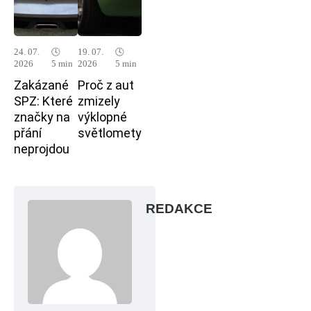
24. 07.
🕓
19. 07.
🕓
2026
5 min
2026
5 min
Zakázané
Proč z aut
SPZ: Které
zmizely
značky na
výklopné
přání
světlomety
neprojdou
REDAKCE