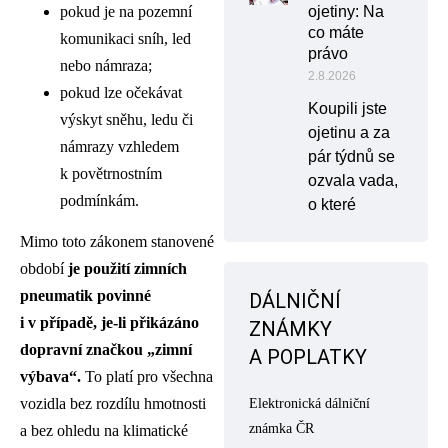
pokud je na pozemní
ojetiny: Na
co máte
komunikaci sníh, led
právo
nebo námraza;
2.8.2026
pokud lze očekávat
Koupili jste
výskyt sněhu, ledu či
ojetinu a za
námrazy vzhledem
pár týdnů se
k povětrnostním
ozvala vada,
podmínkám.
o které
Mimo toto zákonem stanovené
období
je použití zimních
pneumatik povinné
DÁLNIČNÍ
i v případě, je-li přikázáno
ZNÁMKY
dopravní značkou „zimní
A POPLATKY
výbava“.
To platí pro všechna
vozidla bez rozdílu hmotnosti
Elektronická dálniční
známka ČR
a bez ohledu na klimatické