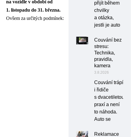
na vozidle v období od
přijít během
1. listopadu do 31. března.
chvilky
a otázka,
Ovšem za určitých podmínek:
jestli je auto
Couvání bez
stresu:
Technika,
pravidla,
kamera
3.8.2026
Couvání trápí
i řidiče
s dvacetiletou
praxí a není
to náhoda.
Auto se
Reklamace