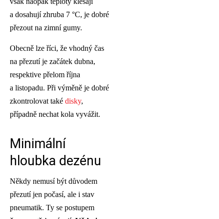
však naopak teploty klesají
a dosahují zhruba 7 °C, je dobré
přezout na zimní gumy.
Obecně lze říci, že vhodný čas
na přezutí je začátek dubna,
respektive přelom října
a listopadu. Při výměně je dobré
zkontrolovat také
disky
,
případně nechat kola vyvážit.
Minimální
hloubka dezénu
Někdy nemusí být důvodem
přezutí jen počasí, ale i stav
pneumatik. Ty se postupem