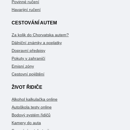
Povinné ručení
Havarijní ručení
CESTOVÁNÍ AUTEM
Za kolik do Chorvatska autem?
Dálniční známky a poplatky
Dopravní předpisy
Pokuty v zahraničí
Emisní zóny
Cestovní pojištění
ŽIVOT ŘIDIČE
Alkohol kalkulačka online
Autoškola testy online
Bodový systém řidičů
Kamery do auta