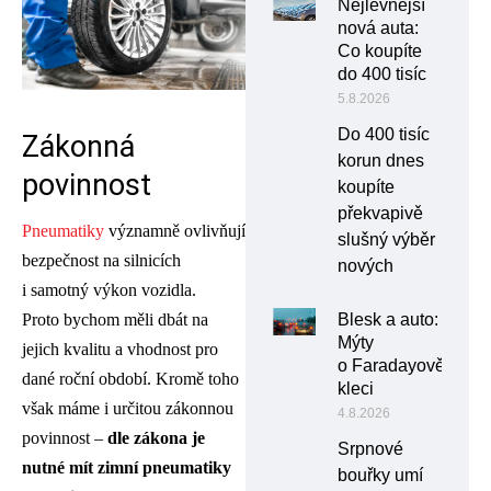
Nejlevnější
nová auta:
Co koupíte
do 400 tisíc
5.8.2026
Do 400 tisíc
Zákonná
korun dnes
povinnost
koupíte
překvapivě
Pneumatiky
významně ovlivňují
slušný výběr
bezpečnost na silnicích
nových
i samotný výkon vozidla.
Blesk a auto:
Proto bychom měli dbát na
Mýty
jejich kvalitu a vhodnost pro
o Faradayově
dané roční období. Kromě toho
kleci
však máme i určitou zákonnou
4.8.2026
povinnost –
dle zákona je
Srpnové
nutné mít zimní pneumatiky
bouřky umí