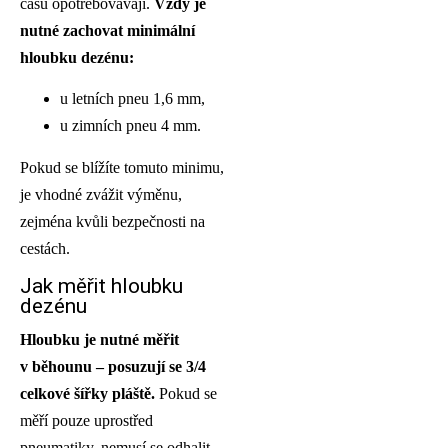
času opotřebovávají.
Vždy je
nutné zachovat minimální
hloubku dezénu:
u letních pneu 1,6 mm,
u zimních pneu 4 mm.
Pokud se blížíte tomuto minimu,
je vhodné zvážit výměnu,
zejména kvůli bezpečnosti na
cestách.
Jak měřit hloubku
dezénu
Hloubku je nutné měřit
v běhounu – posuzují se 3/4
celkové šířky pláště.
Pokud se
měří pouze uprostřed
pneumatiky, nemusí se odhalit