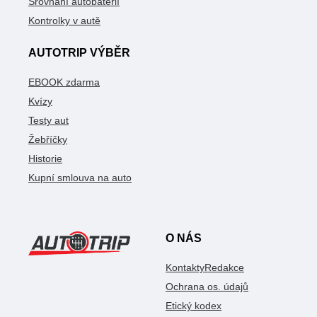
Srovnání autobaterií
Kontrolky v autě
AUTOTRIP VÝBĚR
EBOOK zdarma
Kvízy
Testy aut
Žebříčky
Historie
Kupní smlouva na auto
O NÁS
Kontakty
Redakce
Ochrana os. údajů
Etický kodex