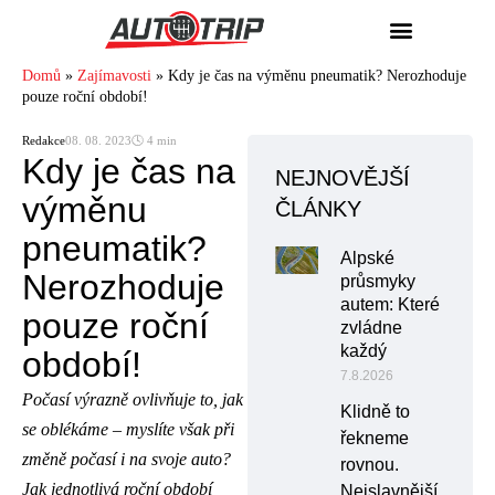
Domů
»
Zajímavosti
»
Kdy je čas na výměnu pneumatik? Nerozhoduje
pouze roční období!
Redakce
08. 08. 2023
🕓 4 min
Kdy je čas na
NEJNOVĚJŠÍ
výměnu
ČLÁNKY
pneumatik?
Alpské
Nerozhoduje
průsmyky
autem: Které
pouze roční
zvládne
každý
období!
7.8.2026
Počasí výrazně ovlivňuje to, jak
Klidně to
se oblékáme – myslíte však při
řekneme
změně počasí i na svoje auto?
rovnou.
Jak jednotlivá roční období
Nejslavnější