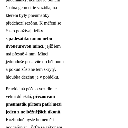
špatná geometrie vozidla, na
kterém byly pneumatiky
předchozí sezónu. K měření se
často používají
triky
s padesátikorunou nebo
dvoueurovou mincí
, jejíž lem
má přesně 4 mm. Minci
jednoduše postavíte do běhounu
a pokud zůstane lem skrytý,
hloubka dezénu je v pořádku.
Pravidelná péče o vozidlo je
velmi důležitá,
přezouvání
pneumatik přitom patří mezi
jeden z nejběžnějších úkonů.
Rozhodně byste ho neměli
podceňovat – řiďte se zákonem,