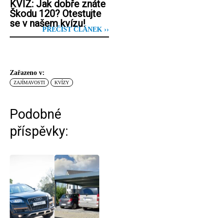
KVÍZ: Jak dobře znáte
Škodu 120? Otestujte
se v našem kvízu!
PŘEČÍST ČLÁNEK ››
Zařazeno v:
ZAJÍMAVOSTI
KVÍZY
Podobné
příspěvky: