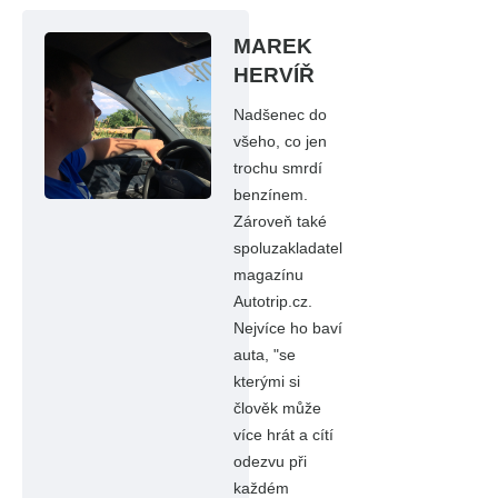
MAREK
HERVÍŘ
Nadšenec do
všeho, co jen
trochu smrdí
benzínem.
Zároveň také
spoluzakladatel
magazínu
Autotrip.cz.
Nejvíce ho baví
auta, "se
kterými si
člověk může
více hrát a cítí
odezvu při
každém