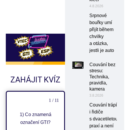
4.8.2026
Srpnové
bouřky umí
přijít během
chvilky
a otázka,
jestli je auto
Couvání bez
stresu:
Technika,
ZAHÁJIT KVÍZ
pravidla,
kamera
3.8.2026
1 / 11
Couvání trápí
i řidiče
1) Co znamená
s dvacetiletou
označení GTI?
praxí a není