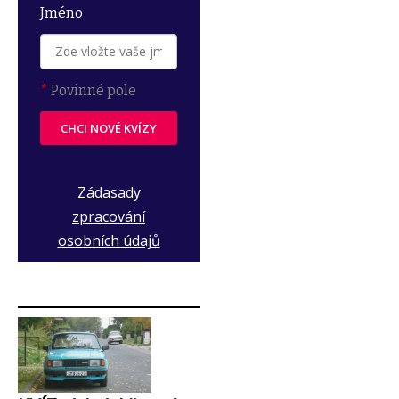
Jméno
*
Povinné pole
CHCI NOVÉ KVÍZY
Zádasady
zpracování
osobních údajů