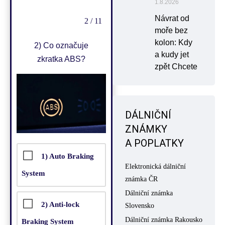
1.8.2026
Návrat od
2 / 11
moře bez
kolon: Kdy
2)
Co označuje
a kudy jet
zkratka ABS?
zpět Chcete
DÁLNIČNÍ
ZNÁMKY
A POPLATKY
1) Auto Braking
Elektronická dálniční
System
známka ČR
Dálniční známka
2) Anti-lock
Slovensko
Dálniční známka Rakousko
Braking System