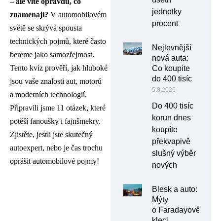
– ale víte opravdu, co
jednotky
znamenají?
V automobilovém
procent
světě se skrývá spousta
technických pojmů, které často
Nejlevnější
bereme jako samozřejmost.
nová auta:
Tento kvíz prověří, jak hluboké
Co koupíte
do 400 tisíc
jsou vaše znalosti aut, motorů
5.8.2026
a moderních technologií.
Do 400 tisíc
Připravili jsme 11 otázek, které
korun dnes
potěší fanoušky i fajnšmekry.
koupíte
Zjistěte, jestli jste skutečný
překvapivě
autoexpert, nebo je čas trochu
slušný výběr
oprášit automobilové pojmy!
nových
Blesk a auto:
Mýty
o Faradayově
kleci