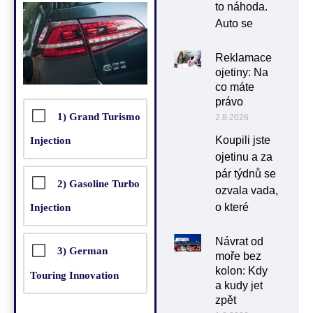
to náhoda.
Auto se
Reklamace
ojetiny: Na
co máte
právo
1) Grand Turismo
2.8.2026
Koupili jste
Injection
ojetinu a za
pár týdnů se
2) Gasoline Turbo
ozvala vada,
o které
Injection
Návrat od
3) German
moře bez
kolon: Kdy
Touring Innovation
a kudy jet
zpět