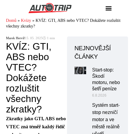
Domů
»
Kvízy
»
KVÍZ: GTI, ABS nebo VTEC? Dokážete rozluštit
všechny zkratky?
Marek Hervíř
15. 05. 2025
🕓 1 min
KVÍZ: GTI,
NEJNOVĚJŠÍ
ABS nebo
ČLÁNKY
VTEC?
Start-stop:
Dokážete
Škodí
motoru, nebo
rozluštit
šetří peníze
všechny
6.8.2026
Systém start-
zkratky?
stop nezničí
Zkratky jako GTI, ABS nebo
motor a ve
VTEC zná téměř každý řidič
městě reálně
ušetří