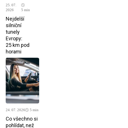
25. 07.
🕓
2026
5 min
Nejdelší
silniční
tunely
Evropy:
25 km pod
horami
24. 07. 2026
🕓 5 min
Co všechno si
pohlídat, než