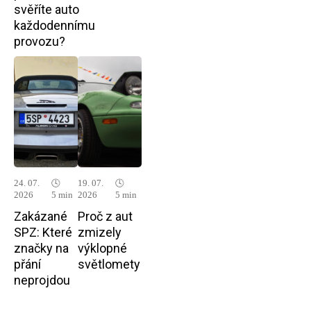
svěříte auto
každodennímu
provozu?
24. 07.
🕓
19. 07.
🕓
2026
5 min
2026
5 min
Zakázané
Proč z aut
SPZ: Které
zmizely
značky na
výklopné
přání
světlomety
neprojdou