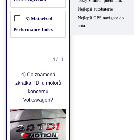
Testy zimních pneumatik
Nejlepší autobaterie
Nejlepší GPS navigace do
3) Motorized
auta
Performance Index
4 / 11
4)
Co znamená
zkratka TDI u motorů
koncernu
Volkswagen?