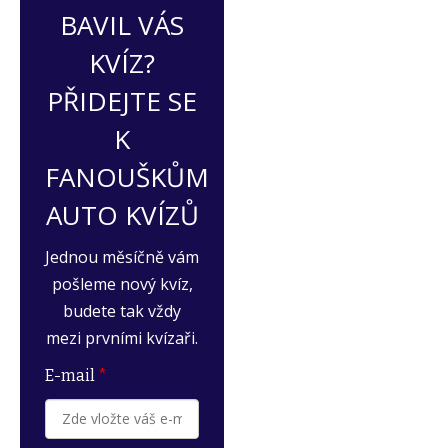
BAVIL VÁS
KVÍZ?
PŘIDEJTE SE
K
FANOUŠKŮM
AUTO KVÍZŮ
Jednou měsíčně vám
pošleme nový kvíz,
budete tak vždy
mezi prvními kvízaři.
E-mail
*