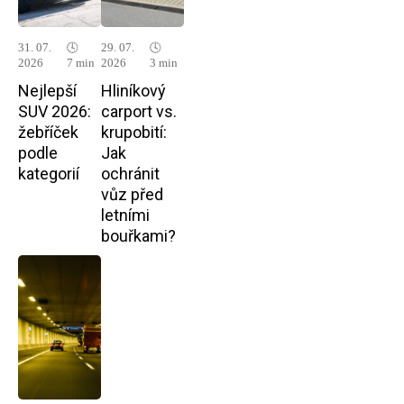
31. 07.
🕓
29. 07.
🕓
2026
7 min
2026
3 min
Nejlepší
Hliníkový
SUV 2026:
carport vs.
žebříček
krupobití:
podle
Jak
kategorií
ochránit
vůz před
letními
bouřkami?