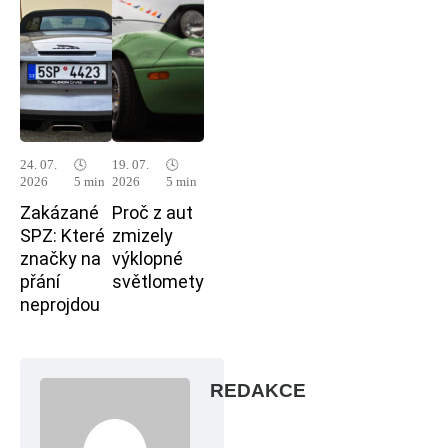
24. 07.
🕓
19. 07.
🕓
2026
5 min
2026
5 min
Zakázané
Proč z aut
SPZ: Které
zmizely
značky na
výklopné
přání
světlomety
neprojdou
REDAKCE