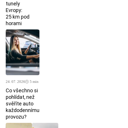
tunely
Evropy:
25 km pod
horami
24. 07. 2026
🕓 5 min
Co všechno si
pohlídat, než
svěříte auto
každodennímu
provozu?