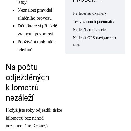
látky
Neznalost pravidel
Nejlepší autokamery
silničního provozu
Testy zimních pneumatik
Děti, které si při jízdě
Nejlepší autobaterie
vynucují pozornost
Nejlepší GPS navigace do
Používání mobilních
auta
telefonů
Na počtu
odježděných
kilometrů
nezáleží
I když jste roky odjezdili tisíce
kilometrů bez nehod,
neznamená to, že smyk