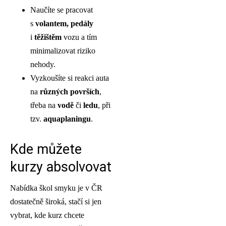
Naučíte se pracovat
s
volantem, pedály
i
těžištěm
vozu a tím
minimalizovat riziko
nehody.
Vyzkoušíte si reakci auta
na
různých površích
,
třeba na
vodě
či
ledu
, při
tzv.
aquaplaningu
.
Kde můžete
kurzy absolvovat
Nabídka škol smyku je v ČR
dostatečně široká, stačí si jen
vybrat, kde kurz chcete