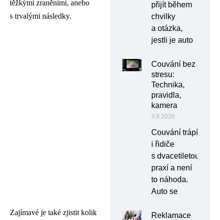
těžkými zraněními, anebo
přijít během
s trvalými následky.
chvilky
a otázka,
jestli je auto
Couvání bez
stresu:
Technika,
pravidla,
kamera
3.8.2026
Couvání trápí
i řidiče
s dvacetiletou
praxí a není
to náhoda.
Auto se
Zajímavé je také zjistit kolik
Reklamace