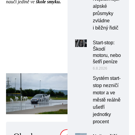
naučí jedině ve
škole smyku.
alpské
průsmyky
zvládne
i běžný řidič
Start-stop:
Škodí
motoru, nebo
šetří peníze
6.8.2026
Systém start-
stop nezničí
motor a ve
městě reálně
ušetří
jednotky
procent