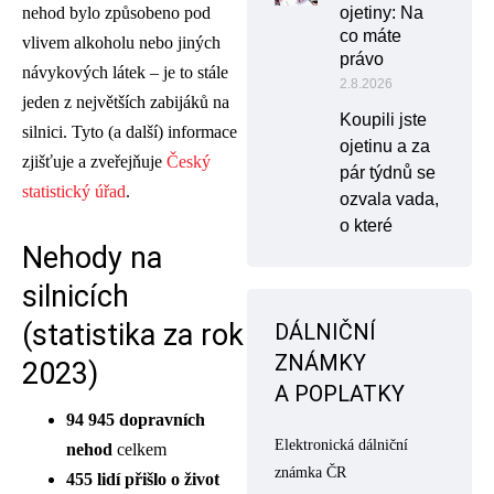
nehod bylo způsobeno pod
ojetiny: Na
co máte
vlivem alkoholu nebo jiných
právo
návykových látek – je to stále
2.8.2026
jeden z největších zabijáků na
Koupili jste
silnici. Tyto (a další) informace
ojetinu a za
zjišťuje a zveřejňuje
Český
pár týdnů se
statistický úřad
.
ozvala vada,
o které
Nehody na
silnicích
(statistika za rok
DÁLNIČNÍ
ZNÁMKY
2023)
A POPLATKY
94 945 dopravních
Elektronická dálniční
nehod
celkem
známka ČR
455 lidí přišlo o život