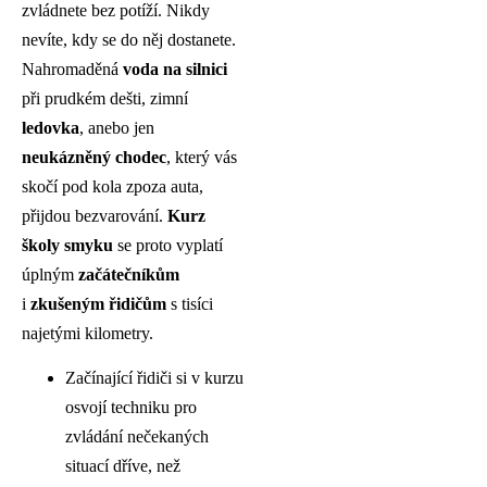
zvládnete bez potíží. Nikdy
nevíte, kdy se do něj dostanete.
Nahromaděná
voda na silnici
při prudkém dešti, zimní
ledovka
, anebo jen
neukázněný chodec
, který vás
skočí pod kola zpoza auta,
přijdou bezvarování.
Kurz
školy smyku
se proto vyplatí
úplným
začátečníkům
i
zkušeným řidičům
s tisíci
najetými kilometry.
Začínající řidiči si v kurzu
osvojí techniku pro
zvládání nečekaných
situací dříve, než