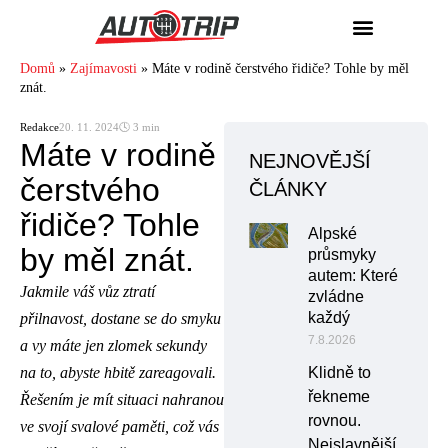
Domů
»
Zajímavosti
»
Máte v rodině čerstvého řidiče? Tohle by měl
znát.
Redakce
20. 11. 2024
🕓 3 min
Máte v rodině
NEJNOVĚJŠÍ
čerstvého
ČLÁNKY
řidiče? Tohle
Alpské
by měl znát.
průsmyky
autem: Které
Jakmile váš vůz ztratí
zvládne
každý
přilnavost, dostane se do smyku
7.8.2026
a vy máte jen zlomek sekundy
na to, abyste hbitě zareagovali.
Klidně to
řekneme
Řešením je mít situaci nahranou
rovnou.
ve svojí svalové paměti, což vás
Nejslavnější