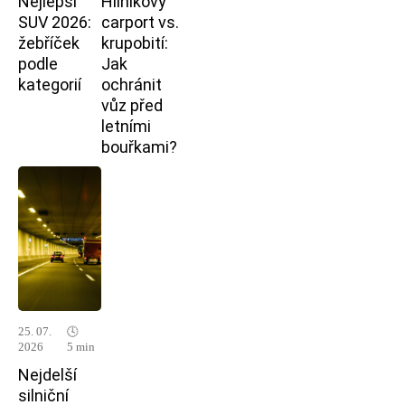
Nejlepší
Hliníkový
SUV 2026:
carport vs.
žebříček
krupobití:
podle
Jak
kategorií
ochránit
vůz před
letními
bouřkami?
25. 07.
🕓
2026
5 min
Nejdelší
silniční