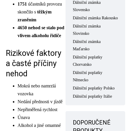
Dálniční známka
1751
účastníků provozu
Slovensko
skončilo s
těžkým
Dálniční známka Rakousko
zraněním
Dálniční známka
4650 nehod se stalo pod
Slovinsko
vlivem alkoholu řidiče
Dálniční známka
Maďarsko
Rizikové faktory
Dálniční poplatky
a časté příčiny
Chorvatsko
nehod
Dálniční poplatky
Německo
Mokrá nebo namrzlá
Dálniční poplatky Polsko
vozovka
Dálniční poplatky Itálie
Nedání přednosti v jízdě
Nepřiměřená rychlost
Únava
DOPORUČENÉ
Alkohol a jiné omamné
PRODUKTY