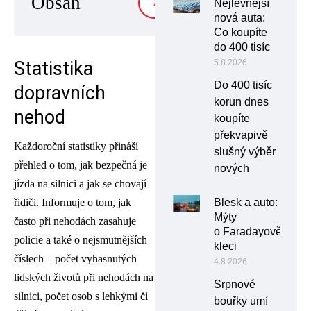
Obsah
Nejlevnější
ZOBRAZIT
nová auta:
Co koupíte
do 400 tisíc
5.8.2026
Statistika
Do 400 tisíc
dopravních
korun dnes
nehod
koupíte
překvapivě
Každoroční statistiky přináší
slušný výběr
přehled o tom, jak bezpečná je
nových
jízda na silnici a jak se chovají
Blesk a auto:
řidiči. Informuje o tom, jak
Mýty
často při nehodách zasahuje
o Faradayově
policie a také o nejsmutnějších
kleci
číslech – počet vyhasnutých
4.8.2026
lidských životů při nehodách na
Srpnové
silnici, počet osob s lehkými či
bouřky umí