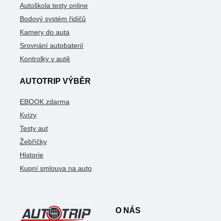
Autoškola testy online
Bodový systém řidičů
Kamery do auta
Srovnání autobaterií
Kontrolky v autě
AUTOTRIP VÝBĚR
EBOOK zdarma
Kvízy
Testy aut
Žebříčky
Historie
Kupní smlouva na auto
O NÁS