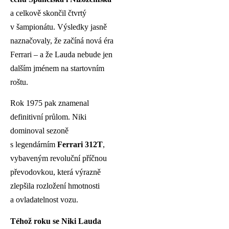
a celkově skončil čtvrtý
v šampionátu. Výsledky jasně
naznačovaly, že začíná nová éra
Ferrari – a že Lauda nebude jen
dalším jménem na startovním
roštu.
Rok 1975 pak znamenal
definitivní průlom. Niki
dominoval sezoně
s legendárním
Ferrari 312T
,
vybaveným revoluční příčnou
převodovkou, která výrazně
zlepšila rozložení hmotnosti
a ovladatelnost vozu.
Téhož roku se Niki Lauda