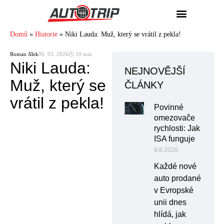
Domů
»
Historie
»
Niki Lauda: Muž, který se vrátil z pekla!
Roman Jílek
06. 03. 2026
🕓 10 min
Niki Lauda:
NEJNOVĚJŠÍ
Muž, který se
ČLÁNKY
vrátil z pekla!
Povinné
omezovače
rychlosti: Jak
ISA funguje
8.8.2026
Každé nové
auto prodané
v Evropské
unii dnes
hlídá, jak