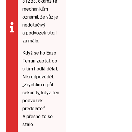
312B3, okamžitě
mechanikům
oznámil, že vůz je
nedotáčivý
a podvozek stojí
za málo.
Když se ho Enzo
Ferrari zeptal, co
s tím hodlá dělat,
Niki odpověděl:
„Zrychlím o půl
sekundy, když ten
podvozek
předěláte.“
A přesně to se
stalo.