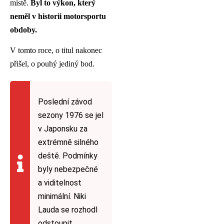
místě.
Byl to výkon, který
neměl v historii motorsportu
obdoby.
V tomto roce, o titul nakonec
přišel, o pouhý jediný bod.
Poslední závod
sezony 1976 se jel
v Japonsku za
extrémně silného
deště. Podmínky
byly nebezpečné
a viditelnost
minimální. Niki
Lauda se rozhodl
odstoupit.