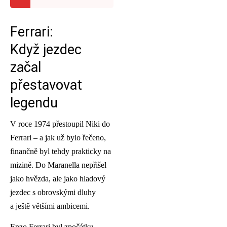
Ferrari:
Když jezdec
začal
přestavovat
legendu
V roce 1974 přestoupil Niki do
Ferrari – a jak už bylo řečeno,
finančně byl tehdy prakticky na
mizině. Do Maranella nepřišel
jako hvězda, ale jako hladový
jezdec s obrovskými dluhy
a ještě většími ambicemi.
Enzo Ferrari byl zpočátku