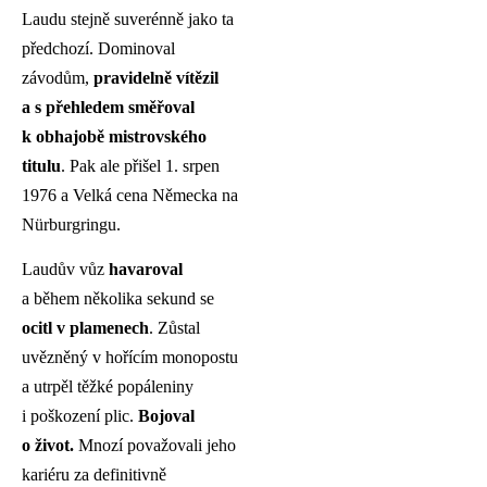
Laudu stejně suverénně jako ta
předchozí. Dominoval
závodům,
pravidelně vítězil
a s přehledem směřoval
k obhajobě mistrovského
titulu
. Pak ale přišel 1. srpen
1976 a Velká cena Německa na
Nürburgringu.
Laudův vůz
havaroval
a během několika sekund se
ocitl v plamenech
. Zůstal
uvězněný v hořícím monopostu
a utrpěl těžké popáleniny
i poškození plic.
Bojoval
o život.
Mnozí považovali jeho
kariéru za definitivně