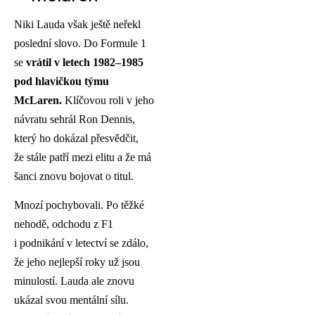
Niki Lauda však ještě neřekl
poslední slovo. Do Formule 1
se
vrátil v letech 1982–1985
pod hlavičkou týmu
McLaren.
Klíčovou roli v jeho
návratu sehrál Ron Dennis,
který ho dokázal přesvědčit,
že stále patří mezi elitu a že má
šanci znovu bojovat o titul.
Mnozí pochybovali. Po těžké
nehodě, odchodu z F1
i podnikání v letectví se zdálo,
že jeho nejlepší roky už jsou
minulostí. Lauda ale znovu
ukázal svou mentální sílu.