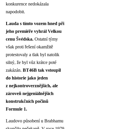
konkurence nedokázala
napodobit.
Lauda s tímto vozem hned při
jeho premiéře vyhrál Velkou
cenu Švédska.
Ostatní týmy
však proti řešení okamžitě
protestovaly a tlak byl natolik
silný, že byl vůz krátce poté
zakázán.
BT46B tak vstoupil
do historie jako jeden
z nejkontroverznějších, ale
zároveň nejgeniálnějších
konstrukčních počinů
Formule 1.
Laudovo působení u Brabhamu
skončilo nečekaně. V roce 1979