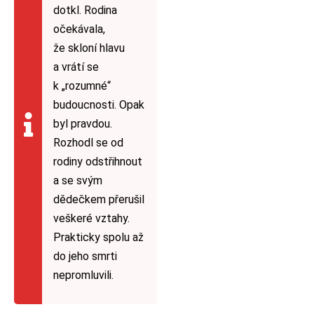
dotkl. Rodina
očekávala,
že skloní hlavu
a vrátí se
k „rozumné“
budoucnosti. Opak
byl pravdou.
Rozhodl se od
rodiny odstřihnout
a se svým
dědečkem přerušil
veškeré vztahy.
Prakticky spolu až
do jeho smrti
nepromluvili.