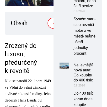
motoru, nebo
šetří peníze
6.8.2026
Systém start-
Obsah
ZOBRAZIT
stop nezničí
motor a ve
městě reálně
ušetří
Zrozený do
jednotky
luxusu,
procent
předurčený
Nejlevnější
k revoltě
nová auta:
Co koupíte
do 400 tisíc
Niki se narodil 22. února 1949
5.8.2026
ve Vídni do velmi zámožné
Do 400 tisíc
a vlivné rakouské rodiny. Jeho
korun dnes
dědeček Hans Lauda byl
koupíte
významný průmyslník a rodina