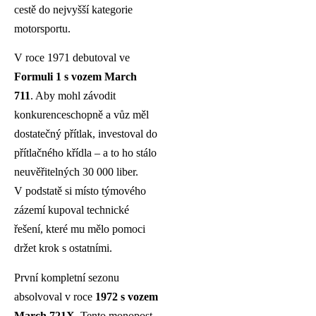
cestě do nejvyšší kategorie
motorsportu.
V roce 1971 debutoval ve
Formuli 1 s vozem March
711
. Aby mohl závodit
konkurenceschopně a vůz měl
dostatečný přítlak, investoval do
přítlačného křídla – a to ho stálo
neuvěřitelných 30 000 liber.
V podstatě si místo týmového
zázemí kupoval technické
řešení, které mu mělo pomoci
držet krok s ostatními.
První kompletní sezonu
absolvoval v roce
1972 s vozem
March 721X.
Tento monopost