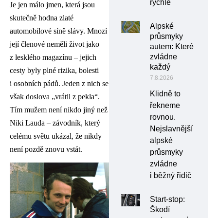
rychle
Je jen málo jmen, která jsou
skutečně hodna zlaté
Alpské
automobilové síně slávy. Mnozí
průsmyky
její členové neměli život jako
autem: Které
zvládne
z lesklého magazínu – jejich
každý
cesty byly plné rizika, bolesti
7.8.2026
i osobních pádů. Jeden z nich se
Klidně to
však doslova „vrátil z pekla“.
řekneme
Tím mužem není nikdo jiný než
rovnou.
Niki Lauda – závodník, který
Nejslavnější
celému světu ukázal, že nikdy
alpské
není pozdě znovu vstát.
průsmyky
zvládne
i běžný řidič
Start-stop:
Škodí