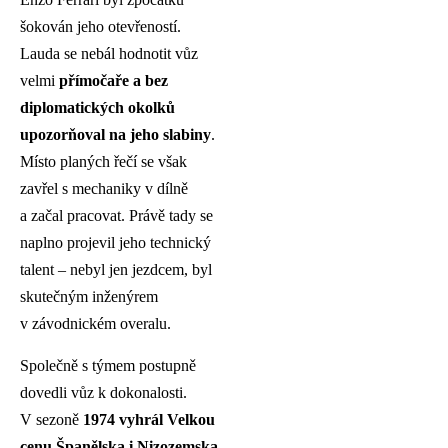
šokován jeho otevřeností.
Lauda se nebál hodnotit vůz
velmi
přímočaře a bez
diplomatických okolků
upozorňoval na jeho slabiny
.
Místo planých řečí se však
zavřel s mechaniky v dílně
a začal pracovat. Právě tady se
naplno projevil jeho technický
talent – nebyl jen jezdcem, byl
skutečným inženýrem
v závodnickém overalu.
Společně s týmem postupně
dovedli vůz k dokonalosti.
V sezoně
1974 vyhrál Velkou
cenu Španělska i Nizozemska