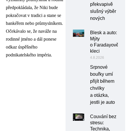
překvapivě
předpokládala, že Niki bude
slušný výběr
pokračovat v tradici a stane se
nových
bankéřem nebo průmyslníkem.
Očekávalo se, že naváže na
Blesk a auto:
Mýty
rodinné jméno a dál ponese
o Faradayově
odkaz úspěšného
kleci
podnikatelského impéria.
4.8.2026
Srpnové
bouřky umí
přijít během
chvilky
a otázka,
jestli je auto
Couvání bez
stresu:
Technika,