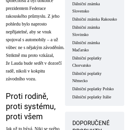
společnosti a byl dokonce
Dálniční známka
prezidentem Federace
Slovensko
rakouského průmyslu. Z jeho
Dálniční známka Rakousko
pohledu bylo naprosto
Dálniční známka
nepřijatelné, aby se vnuk
Slovinsko
spojoval s automobily – a už
Dálniční známka
vůbec ne s nějakým závoděním.
Maďarsko
Striktně mu proto vzkázal,
Dálniční poplatky
že Lauda bude sedět v dozorčí
Chorvatsko
radě, nikoli v kokpitu
Dálniční poplatky
závodního vozu.
Německo
Dálniční poplatky Polsko
Proti rodině,
Dálniční poplatky Itálie
proti systému,
proti všem
DOPORUČENÉ
Jak už to bývá, Niki se svého