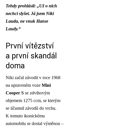
Tehdy prohlásil: „Už o nich
nechci slyšet. Já jsem Niki
Lauda, ne vnuk Hanse
Laudy.“
První vítězství
a první skandál
doma
Niki začal závodit v roce 1968
na upraveném voze
Mini
Cooper S
se zdvihovým
objemem 1275 ccm, se kterým
se účastnil závodů do vrchu.
K tomuto ikonickému
automobilu se dostal výměnou –