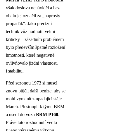
však doslova nenáviděl a bez
obalu jej označil za „naprostý
propadák“. Jako precizní
technik vůz hodnotil velmi
kriticky – zásadním problémem
bylo především špatné rozložení
hmotnosti, které negativně
ovlivňovalo jízdní vlastnosti
i stabilitu.
Před sezonou 1973 si musel
znovu půjčit další peníze, aby se
mohl vymanit z upadající stáje
March. Přestoupil k týmu BRM
a usedl do vozu
BRM P160
.
Právě toto rozhodnutí vedlo
k jeho výraznému výkonu