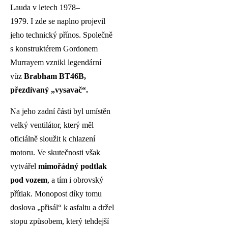
Lauda v letech 1978–
1979. I zde se naplno projevil
jeho technický přínos. Společně
s konstruktérem Gordonem
Murrayem vznikl legendární
vůz
Brabham BT46B,
přezdívaný „vysavač“.
Na jeho zadní části byl umístěn
velký ventilátor, který měl
oficiálně sloužit k chlazení
motoru. Ve skutečnosti však
vytvářel
mimořádný podtlak
pod vozem
, a tím i obrovský
přítlak. Monopost díky tomu
doslova „přisál“ k asfaltu a držel
stopu způsobem, který tehdejší