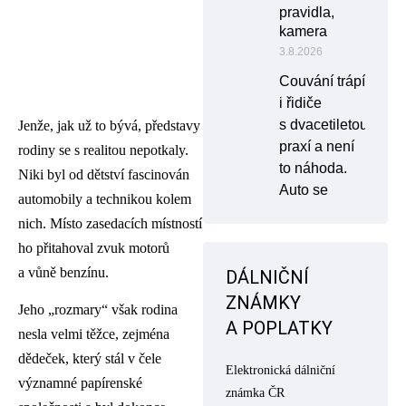
pravidla,
kamera
3.8.2026
Couvání trápí
i řidiče
s dvacetiletou
Jenže, jak už to bývá, představy
praxí a není
rodiny se s realitou nepotkaly.
to náhoda.
Niki byl od dětství fascinován
Auto se
automobily a technikou kolem
nich. Místo zasedacích místností
ho přitahoval zvuk motorů
a vůně benzínu.
DÁLNIČNÍ
ZNÁMKY
Jeho „rozmary“ však rodina
A POPLATKY
nesla velmi těžce, zejména
dědeček, který stál v čele
Elektronická dálniční
významné papírenské
známka ČR