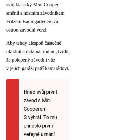
svůj klasický Mini Cooper
směnil s místním závodníkem
Fritzem Baumgartenem za
ostrou závodní verzi.
Aby tehdy alespoň částečně
uklidnil a oklamal rodinu, tvrdil,
že polepený závodní vůz
v jejich garáži patří kamarádovi.
Hned svůj první
závod s Mini
Cooperem
S vyhrál. To mu
přineslo první
veřejné uznání –