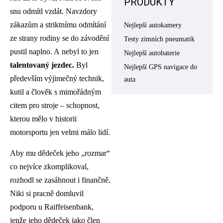
PRODUKTY
snu odmítl vzdát. Navzdory
zákazům a striktnímu odmítání
Nejlepší autokamery
ze strany rodiny se do závodění
Testy zimních pneumatik
pustil naplno. A nebyl to jen
Nejlepší autobaterie
talentovaný jezdec.
Byl
Nejlepší GPS navigace do
především výjimečný technik,
auta
kutil a člověk s mimořádným
citem pro stroje – schopnost,
kterou mělo v historii
motorsportu jen velmi málo lidí.
Aby mu dědeček jeho „rozmar“
co nejvíce zkomplikoval,
rozhodl se zasáhnout i finančně.
Niki si pracně domluvil
podporu u Raiffeisenbank,
jenže jeho dědeček jako člen