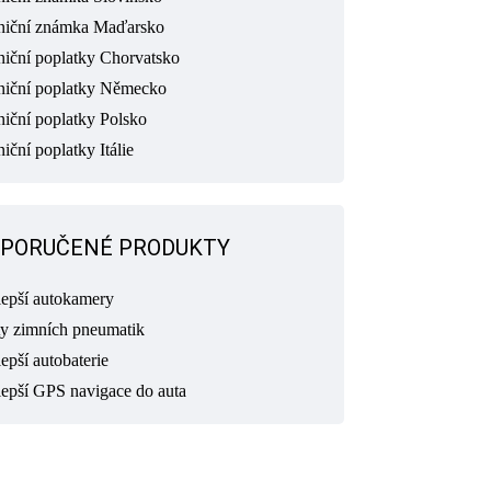
niční známka Maďarsko
niční poplatky Chorvatsko
niční poplatky Německo
niční poplatky Polsko
iční poplatky Itálie
PORUČENÉ PRODUKTY
lepší autokamery
ty zimních pneumatik
epší autobaterie
lepší GPS navigace do auta