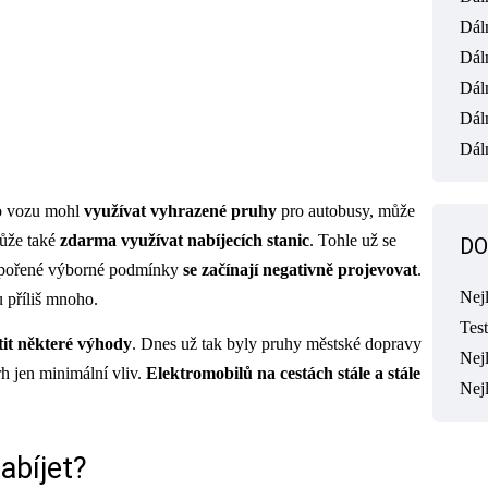
Dál
Dál
Dál
Dál
Dáln
ho vozu mohl
využívat vyhrazené pruhy
pro autobusy, může
může také
zdarma využívat nabíjecích stanic
. Tohle už se
DO
odpořené výborné podmínky
se začínají negativně projevovat
.
Nej
u příliš mnoho.
Tes
tit některé výhody
. Dnes už tak byly pruhy městské dopravy
Nejl
h jen minimální vliv.
Elektromobilů na cestách stále a stále
Nej
abíjet?