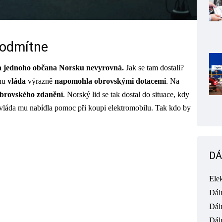
eodmítne
a jednoho občana Norsku
nevyrovná.
Jak se tam dostali?
chu
vláda
výrazně
napomohla obrovskými dotacemi
. Na
obrovského zdanění
. Norský lid se tak dostal do situace, kdy
a vláda mu nabídla pomoc při koupi elektromobilu. Tak kdo by
DÁ
Ele
Dál
Dál
Dál