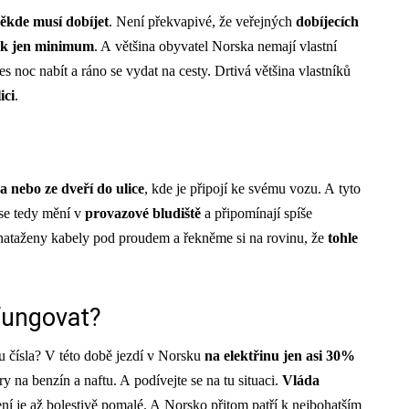
někde musí dobíjet
. Není překvapivé, že veřejných
dobíjecích
tek jen minimum
. A většina obyvatel Norska nemají vlastní
 noc nabít a ráno se vydat na cesty. Drtivá většina vlastníků
ici
.
 nebo ze dveří do ulice
, kde je připojí ke svému vozu. A tyto
 se tedy mění v
provazové bludiště
a připomínají spíše
 nataženy kabely pod proudem a řekněme si na rovinu, že
tohle
fungovat?
u čísla? V této době jezdí v Norsku
na elektřinu jen asi 30%
ry na benzín a naftu. A podívejte se na tu situaci.
Vláda
ení je až bolestivě pomalé. A Norsko přitom patří k nejbohatším