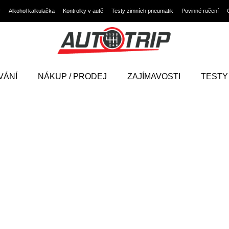
y
Alkohol kalkulačka
Kontrolky v autě
Testy zimních pneumatik
Povinné ručení
VÁNÍ
NÁKUP / PRODEJ
ZAJÍMAVOSTI
TESTY