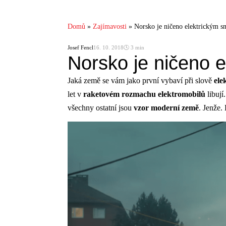
Domů
»
Zajímavosti
»
Norsko je ničeno elektrickým s
Josef Fencl
16. 10. 2018
🕓 3 min
Norsko je ničeno 
Jaká země se vám jako první vybaví při slově
ele
let v
raketovém rozmachu elektromobilů
libují
všechny ostatní jsou
vzor moderní země
. Jenže.