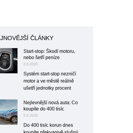
JNOVĚJŠÍ ČLÁNKY
Start-stop: Škodí motoru,
nebo šetří peníze
6.8.2026
Systém start-stop nezničí
motor a ve městě reálně
ušetří jednotky procent
Nejlevnější nová auta: Co
koupíte do 400 tisíc
5.8.2026
Do 400 tisíc korun dnes
koupíte překvapivě slušný