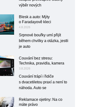
výběr nových
Blesk a auto: Mýty
o Faradayově kleci
4.8.2026
Srpnové bouřky umí přijít
během chvilky a otázka, jestli
je auto
Couvání bez stresu:
Technika, pravidla, kamera
3.8.2026
Couvání trápí i řidiče
s dvacetiletou praxí a není to
náhoda. Auto se
Reklamace ojetiny: Na co
máte právo