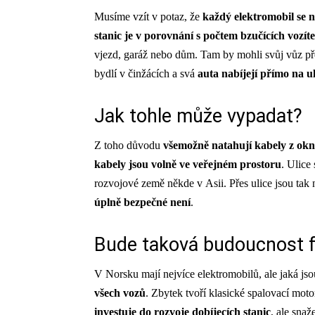
Musíme vzít v potaz, že
každý elektromobil se 
stanic je v porovnání s počtem bzučících vozí
vjezd, garáž nebo dům. Tam by mohli svůj vůz přes
bydlí v činžácích a svá
auta nabíjejí přímo na ul
Jak tohle může vypadat?
Z toho důvodu
všemožně natahují kabely z okna
kabely jsou volně ve veřejném prostoru
. Ulice
rozvojové země někde v Asii. Přes ulice jsou tak
úplně bezpečné není
.
Bude taková budoucnost 
V Norsku mají nejvíce elektromobilů, ale jaká jso
všech vozů
. Zbytek tvoří klasické spalovací moto
investuje do rozvoje dobíjecích stanic
, ale snaž