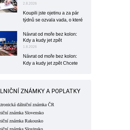
2.8.2026
Koupili jste ojetinu a za pár
týdnů se ozvala vada, o které
Návrat od moře bez kolon:
Kdy a kudy jet zpět
1.8.2026
Návrat od moře bez kolon:
Kdy a kudy jet zpět Chcete
LNIČNÍ ZNÁMKY A POPLATKY
ktronická dálniční známka ČR
niční známka Slovensko
niční známka Rakousko
niční známka Slovinsko