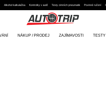
y
Alkohol kalkulačka
Kontrolky v autě
Testy zimních pneumatik
Povinné ručení
VÁNÍ
NÁKUP / PRODEJ
ZAJÍMAVOSTI
TESTY