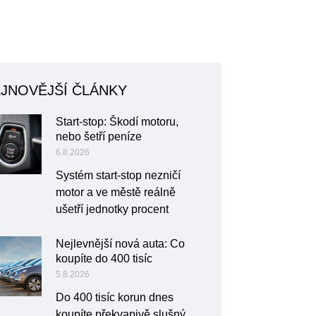
JNOVĚJŠÍ ČLÁNKY
Start-stop: Škodí motoru,
nebo šetří peníze
6.8.2026
Systém start-stop nezničí
motor a ve městě reálně
ušetří jednotky procent
Nejlevnější nová auta: Co
koupíte do 400 tisíc
5.8.2026
Do 400 tisíc korun dnes
koupíte překvapivě slušný