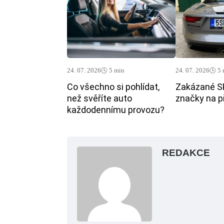
24. 07. 2026
🕓 5 min
24. 07. 2026
🕓 5
Co všechno si pohlídat,
Zakázané S
než svěříte auto
značky na p
každodennímu provozu?
REDAKCE