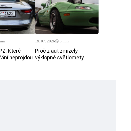
 min
19. 07. 2026
🕓 5 min
PZ: Které
Proč z aut zmizely
řání neprojdou
výklopné světlomety