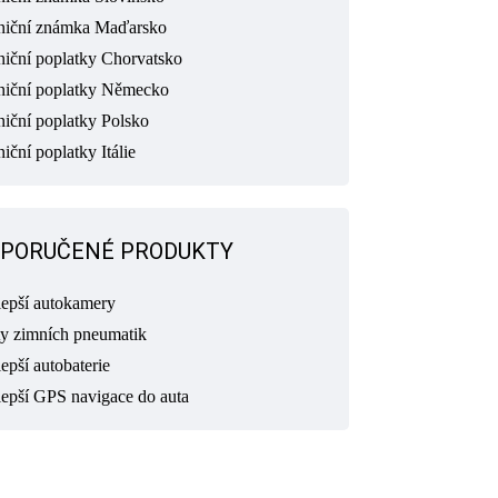
niční známka Maďarsko
niční poplatky Chorvatsko
niční poplatky Německo
niční poplatky Polsko
iční poplatky Itálie
PORUČENÉ PRODUKTY
lepší autokamery
ty zimních pneumatik
epší autobaterie
lepší GPS navigace do auta