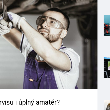
rvisu i úplný amatér?