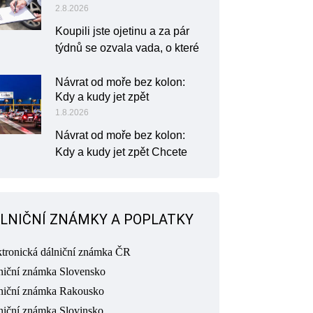
2.8.2026
Koupili jste ojetinu a za pár
týdnů se ozvala vada, o které
Návrat od moře bez kolon:
Kdy a kudy jet zpět
1.8.2026
Návrat od moře bez kolon:
Kdy a kudy jet zpět Chcete
LNIČNÍ ZNÁMKY A POPLATKY
ktronická dálniční známka ČR
niční známka Slovensko
niční známka Rakousko
niční známka Slovinsko