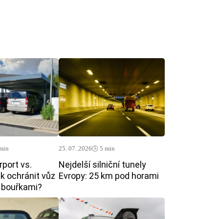
 min
25. 07. 2026
🕓 5 min
rport vs.
Nejdelší silniční tunely
ak ochránit vůz
Evropy: 25 km pod horami
i bouřkami?