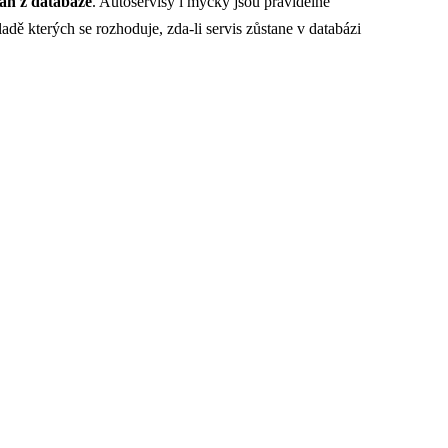
án z databáze
. Autoservisy i myčky jsou pravidelně
adě kterých se rozhoduje, zda-li servis zůstane v databázi