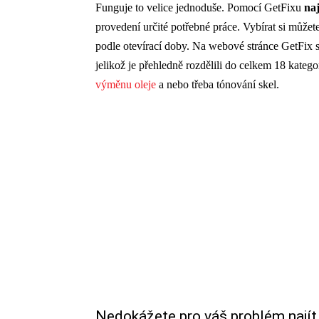
Funguje to velice jednoduše. Pomocí GetFixu
naj
provedení určité potřebné práce. Vybírat si může
podle otevírací doby. Na webové stránce GetFix 
jelikož je přehledně rozdělili do celkem 18 kategor
výměnu oleje
a nebo třeba tónování skel.
Nedokážete pro váš problém najít 