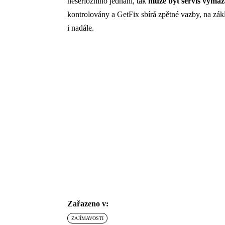
neseriózního jednání, tak
může být servis vymaz
kontrolovány a GetFix sbírá zpětné vazby, na zákl
i nadále.
Zařazeno v:
ZAJÍMAVOSTI