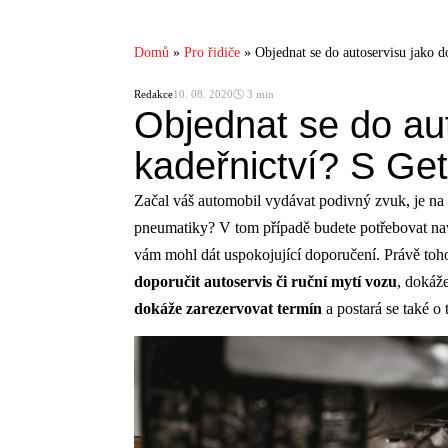
Domů
»
Pro řidiče
»
Objednat se do autoservisu jako d
Redakce
10. 08. 2020
🕓 3 min
Objednat se do au
kadeřnictví? S Get
Začal váš automobil vydávat podivný zvuk, je na č
pneumatiky? V tom případě budete potřebovat navšt
vám mohl dát uspokojující doporučení. Právě to
doporučit autoservis či ruční mytí vozu
, dokáž
dokáže zarezervovat termín
a postará se také o 