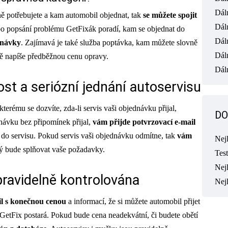
Dál
stně potřebujete a kam automobil objednat, tak
se můžete spojit
Dál
 po popsání problému GetFixák poradí, kam se objednat do
Dál
dnávky
. Zajímavá je také služba poptávka, kam můžete slovně
Dál
ně napíše předběžnou cenu opravy.
Dáln
ost a seriózní jednání autoservisu
terému se dozvíte, zda-li servis vaši objednávku přijal,
DO
dnávku bez připomínek přijal,
vám přijde potvrzovací e-mail
do servisu. Pokud servis vaši objednávku odmítne, tak
vám
Nej
rý bude splňovat vaše požadavky.
Tes
Nejl
 pravidelně kontrolována
Nej
il s konečnou cenou
a informací, že si můžete automobil přijet
GetFix postará. Pokud bude cena neadekvátní, či budete obětí