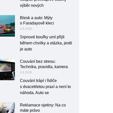
výběr nových
Blesk a auto: Mýty
o Faradayově kleci
4.8.2026
Srpnové bouřky umí přijít
během chvilky a otázka, jestli
je auto
Couvání bez stresu:
Technika, pravidla, kamera
3.8.2026
Couvání trápí i řidiče
s dvacetiletou praxí a není to
náhoda. Auto se
Reklamace ojetiny: Na co
máte právo