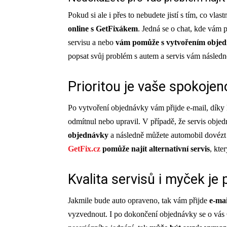
Pokud si ale i přes to nebudete jistí s tím, co vla
online s GetFixákem
. Jedná se o chat, kde vám
servisu a nebo
vám pomůže s vytvořením obje
popsat svůj problém s autem a servis vám násled
Prioritou je vaše spokojen
Po vytvoření objednávky vám přijde e-mail, díky k
odmítnul nebo upravil. V případě, že servis obje
objednávky
a následně můžete automobil dovézt 
GetFix.cz
pomůže najít alternativní servis
, kte
Kvalita servisů i myček je
Jakmile bude auto opraveno, tak vám přijde
e-ma
vyzvednout. I po dokončení objednávky se o vás 