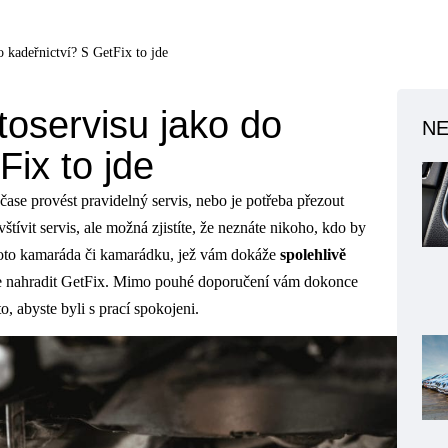
o kadeřnictví? S GetFix to jde
toservisu jako do
NE
Fix to jde
ase provést pravidelný servis, nebo je potřeba přezout
ívit servis, ale možná zjistíte, že neznáte nikoho, kdo by
hoto kamaráda či kamarádku, jež vám dokáže
spolehlivě
e nahradit GetFix. Mimo pouhé doporučení vám dokonce
to, abyste byli s prací spokojeni.