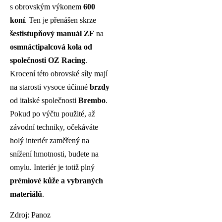
s obrovským výkonem
600
koní
. Ten je přenášen skrze
šestistupňový manuál ZF
na
osmnáctipalcová kola od
společnosti OZ Racing
.
Krocení této obrovské síly mají
na starosti vysoce účinné
brzdy
od italské společnosti
Brembo
.
Pokud po výčtu použité, až
závodní techniky, očekáváte
holý interiér zaměřený na
snížení hmotnosti, budete na
omylu. Interiér je totiž plný
prémiové kůže a vybraných
materiálů
.
Zdroj: Panoz