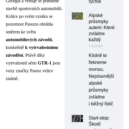
Georgia a věnuje se primárně
rychle
stavbě sportovních automobilů.
Alpské
Krátce po svém vzniku se
průsmyky
pozornost Panozu obrátila
autem: Které
směrem ke světu
zvládne
automobilových závodů
,
každý
7.8.2026
konkrétně
k vytrvalostnímu
závodění
. Právě díky
Klidně to
řekneme
vytrvalostní série
GTR-1
jsou
rovnou.
vozy značky Panoz velice
Nejslavnější
známé.
alpské
průsmyky
zvládne
i běžný řidič
Start-stop:
Škodí