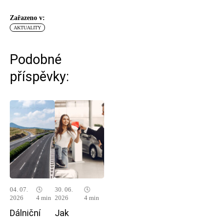
Zařazeno v:
AKTUALITY
Podobné
příspěvky:
04. 07.
🕓
30. 06.
🕓
2026
4 min
2026
4 min
Dálniční
Jak