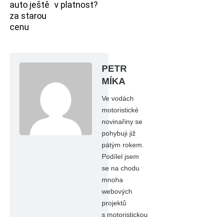
auto ještě
v platnost?
za starou
cenu
PETR
MÍKA
Ve vodách
motoristické
novinařiny se
pohybuji již
pátým rokem.
Podílel jsem
se na chodu
mnoha
webových
projektů
s motoristickou