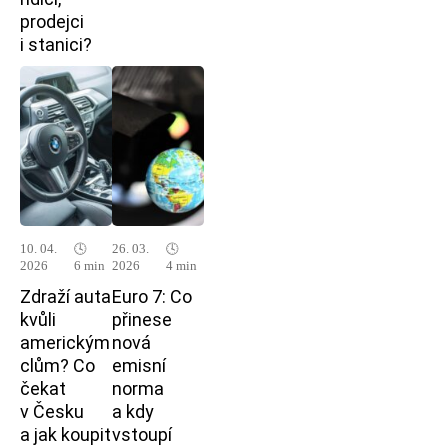
prodejci
i stanici?
10. 04.
🕓
26. 03.
🕓
2026
6 min
2026
4 min
Zdraží auta
Euro 7: Co
kvůli
přinese
americkým
nová
clům? Co
emisní
čekat
norma
v Česku
a kdy
a jak koupit
vstoupí