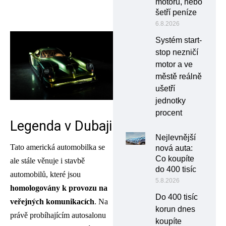
motoru, nebo
šetří peníze
6.8.2026
Systém start-
stop nezničí
motor a ve
městě reálně
ušetří
jednotky
procent
Legenda v Dubaji
Nejlevnější
Tato americká automobilka se
nová auta:
Co koupíte
ale stále věnuje i stavbě
do 400 tisíc
automobilů, které jsou
5.8.2026
homologovány k provozu na
Do 400 tisíc
veřejných komunikacích
. Na
korun dnes
právě probíhajícím autosalonu
koupíte