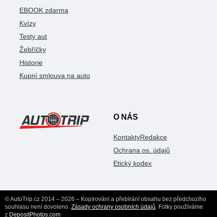
EBOOK zdarma
Kvízy
Testy aut
Žebříčky
Historie
Kupní smlouva na auto
O NÁS
Kontakty
Redakce
Ochrana os. údajů
Etický kodex
© AutoTrip.cz 2014 – 2026 – Kopírování a přebírání obsahu bez předchozího
souhlasu není dovoleno.
Zásady ochrany osobních údajů
. Fotky používáme
z
DepositPhotos.com