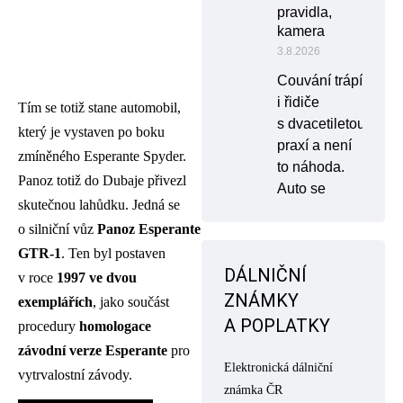
pravidla,
kamera
3.8.2026
Couvání trápí
i řidiče
Tím se totiž stane automobil,
s dvacetiletou
který je vystaven po boku
praxí a není
zmíněného Esperante Spyder.
to náhoda.
Panoz totiž do Dubaje přivezl
Auto se
skutečnou lahůdku. Jedná se
o silniční vůz
Panoz Esperante
GTR-1
. Ten byl postaven
DÁLNIČNÍ
v roce
1997 ve dvou
ZNÁMKY
exemplářích
, jako součást
A POPLATKY
procedury
homologace
závodní verze Esperante
pro
Elektronická dálniční
vytrvalostní závody.
známka ČR