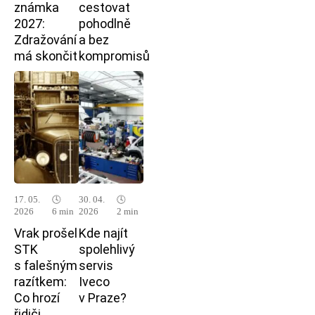
známka
cestovat
2027:
pohodlně
Zdražování
a bez
má skončit
kompromisů
17. 05.
🕓
30. 04.
🕓
2026
6 min
2026
2 min
Vrak prošel
Kde najít
STK
spolehlivý
s falešným
servis
razítkem:
Iveco
Co hrozí
v Praze?
řidiči,