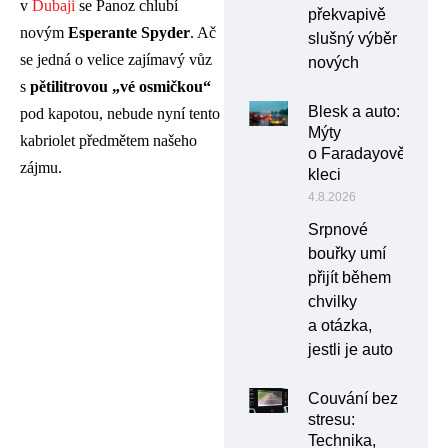
v
Dubaji
se Panoz chlubí
překvapivě
novým
Esperante Spyder
. Ač
slušný výběr
se jedná o velice zajímavý vůz
nových
s
pětilitrovou „vé osmičkou“
Blesk a auto:
pod kapotou, nebude nyní tento
Mýty
kabriolet předmětem našeho
o Faradayově
zájmu.
kleci
4.8.2026
Srpnové
bouřky umí
přijít během
chvilky
a otázka,
jestli je auto
Couvání bez
stresu:
Technika,