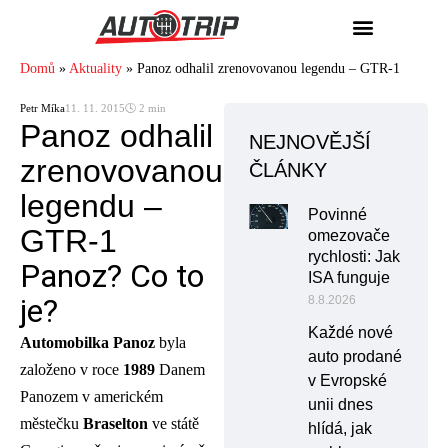
Domů
»
Aktuality
»
Panoz odhalil zrenovovanou legendu – GTR-1
Petr Míka
11. 11. 2015
🕓 2 min
Panoz odhalil
NEJNOVĚJŠÍ
zrenovovanou
ČLÁNKY
legendu –
Povinné
GTR-1
omezovače
rychlosti: Jak
Panoz? Co to
ISA funguje
je?
8.8.2026
Každé nové
Automobilka Panoz
byla
auto prodané
založeno v roce
1989
Danem
v Evropské
Panozem v americkém
unii dnes
městečku
Braselton
ve státě
hlídá, jak