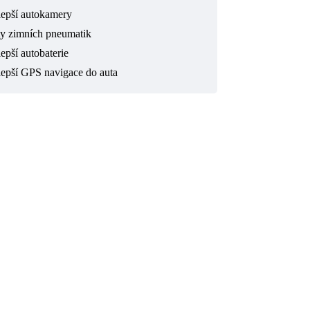
lepší autokamery
ty zimních pneumatik
epší autobaterie
lepší GPS navigace do auta