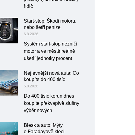
řidič
Start-stop: Škodí motoru,
nebo šetří peníze
6.8.2026
Systém start-stop nezničí
motor a ve městě reálně
ušetří jednotky procent
Nejlevnější nová auta: Co
koupíte do 400 tisíc
5.8.2026
Do 400 tisíc korun dnes
koupíte překvapivě slušný
výběr nových
Blesk a auto: Mýty
o Faradayově kleci