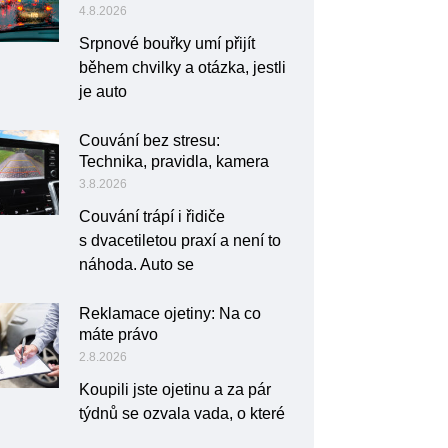
4.8.2026
Srpnové bouřky umí přijít
během chvilky a otázka, jestli
je auto
Couvání bez stresu:
Technika, pravidla, kamera
3.8.2026
Couvání trápí i řidiče
s dvacetiletou praxí a není to
náhoda. Auto se
Reklamace ojetiny: Na co
máte právo
2.8.2026
Koupili jste ojetinu a za pár
týdnů se ozvala vada, o které