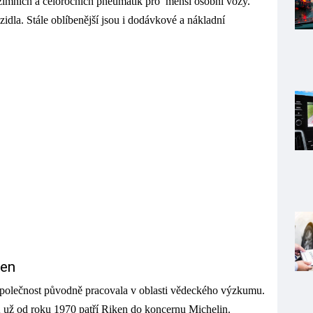
zimních a celoročních pneumatik pro menší osobní vozy.
idla. Stále oblíbenější jsou i dodávkové a nákladní
ken
Společnost původně pracovala v oblasti vědeckého výzkumu.
 už od roku 1970 patří Riken do koncernu Michelin.