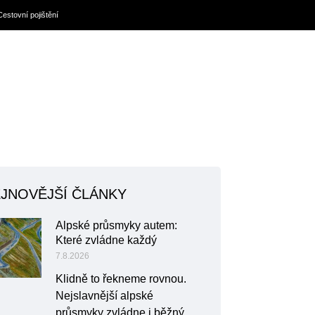
Cestovní pojištění
JNOVĚJŠÍ ČLÁNKY
Alpské průsmyky autem:
Které zvládne každý
7.8.2026
Klidně to řekneme rovnou.
Nejslavnější alpské
průsmyky zvládne i běžný