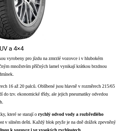
SUV a 4×4
sou vyrobeny pro jízdu na zmrzlé vozovce i v hlubokém
ečným množstvím příčných lamel vynikají krátkou brzdnou
odmínek.
ch 16 až 20 palců. Oblíbené jsou hlavně v rozměrech 215/65
í do tzv. ekonomické třídy, ale jejich pneumatiky odvedou
h.
y, které se starají o
rychlý odvod vody a rozbředlého
nost v silném dešti. Každý blok pryže je na dně drážek zpevněný
ilnou k vozovce i ve vysokých rychlostech
.