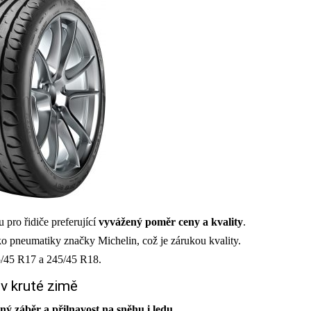
 pro řidiče preferující
vyvážený poměr ceny a kvality
.
ko pneumatiky značky Michelin, což je zárukou kvality.
5/45 R17 a 245/45 R18.
v kruté zimě
ný záběr a přilnavost na sněhu i ledu
.