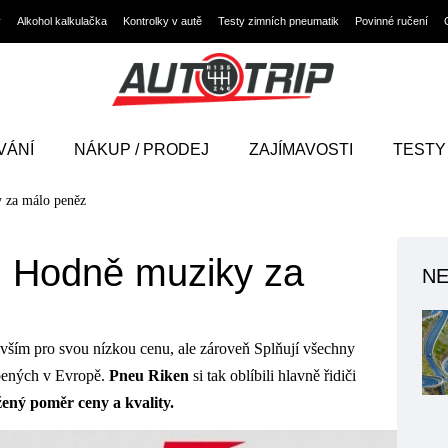
y
Alkohol kalkulačka
Kontrolky v autě
Testy zimních pneumatik
Povinné ručení
VÁNÍ
NÁKUP / PRODEJ
ZAJÍMAVOSTI
TESTY
 za málo peněz
: Hodně muziky za
NE
evším pro svou nízkou cenu, ale zároveň Splňují všechny
bených v Evropě.
Pneu Riken
si tak oblíbili hlavně řidiči
ený poměr ceny a kvality.