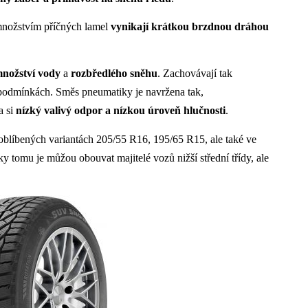
nožstvím příčných lamel
vynikají krátkou brzdnou dráhou
množství vody
a
rozbředlého sněhu
. Zachovávají tak
podmínkách. Směs pneumatiky je navržena tak,
a si
nízký valivý odpor a nízkou úroveň hlučnosti
.
blíbených variantách 205/55 R16, 195/65 R15, ale také ve
 tomu je můžou obouvat majitelé vozů nižší střední třídy, ale