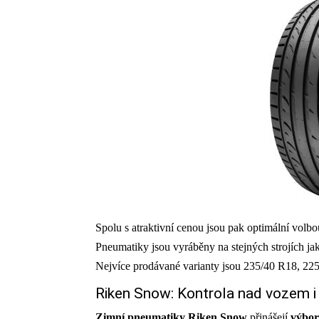
Spolu s atraktivní cenou jsou pak optimální volbou
Pneumatiky jsou vyráběny na stejných strojích ja
Nejvíce prodávané varianty jsou 235/40 R18, 22
Riken Snow: Kontrola nad vozem i 
Zimní pneumatiky Riken Snow
přinášejí
výbor