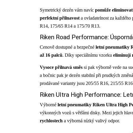
Symetrický dezén vám navíc
pomůže eliminovat
perfektní přilnavost
a ovladatelnost za každého 
R14, 175/65 R14 a 175/70 R13.
Riken Road Performance: Úsporná 
Cenově dostupné a bezpečné
letní pneumatiky
až 16 palců
. Díky speciálnímu vzorku
eliminují
Vysoce přilnavá směs
si pak výborně vede na su
a bočnic pak je dezén stabilní při prudkých změn
prodávané varianty jsou 205/55 R16, 215/55 R16
Riken Ultra High Performance: Letn
Výborné
letní pneumatiky Riken Ultra High 
výkonných vozů s většími disky. Mezi jejich hlav
rychlostech
a výborná nízký valivý odpor.