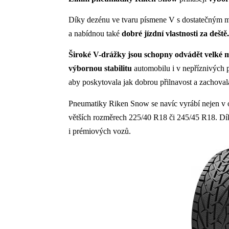
Díky dezénu ve tvaru písmene V s dostatečným m
a nabídnou také
dobré jízdní vlastnosti za deště.
Široké V-drážky jsou schopny odvádět velké 
výbornou stabilitu
automobilu i v nepříznivých 
aby poskytovala jak dobrou přilnavost a zachoval
Pneumatiky Riken Snow se navíc vyrábí nejen v o
větších rozměrech 225/40 R18 či 245/45 R18. Díky
i prémiových vozů.