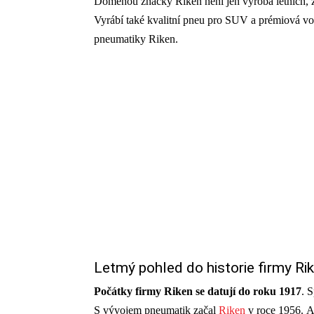
Doménou značky Riken není jen výroba letních, 
Vyrábí také kvalitní pneu pro SUV a prémiová voz
pneumatiky Riken.
Letmý pohled do historie firmy Ri
Počátky firmy Riken se datují do roku 1917
. 
S vývojem pneumatik začal
Riken
v roce 1956. A