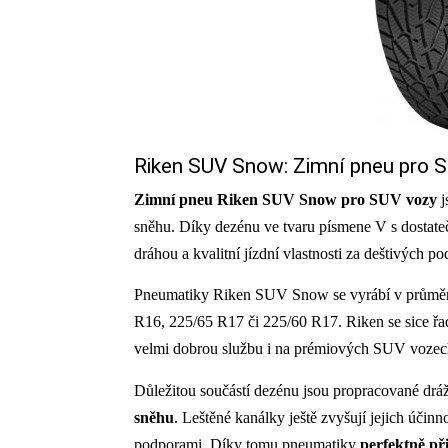
Riken SUV Snow: Zimní pneu pro 
Zimní pneu Riken SUV Snow pro SUV vozy
j
sněhu. Díky dezénu ve tvaru písmene V s dostat
dráhou a kvalitní jízdní vlastnosti za deštivých p
Pneumatiky Riken SUV Snow se vyrábí v průměre
R16, 225/65 R17 či 225/60 R17. Riken se sice řad
velmi dobrou službu i na prémiových SUV vozec
Důležitou součástí dezénu jsou propracované drážk
sněhu
. Leštěné kanálky ještě zvyšují jejich účin
podporami. Díky tomu pneumatiky
perfektně př