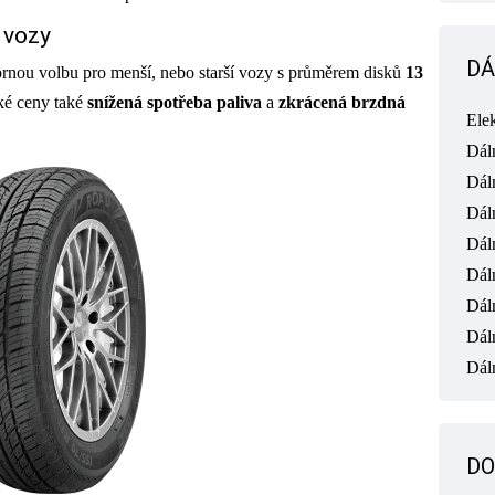
 vozy
DÁ
rnou volbu pro menší, nebo starší vozy s průměrem disků
13
ké ceny také
snížená spotřeba paliva
a
zkrácená brzdná
Ele
Dál
Dál
Dál
Dál
Dál
Dál
Dál
Dáln
DO