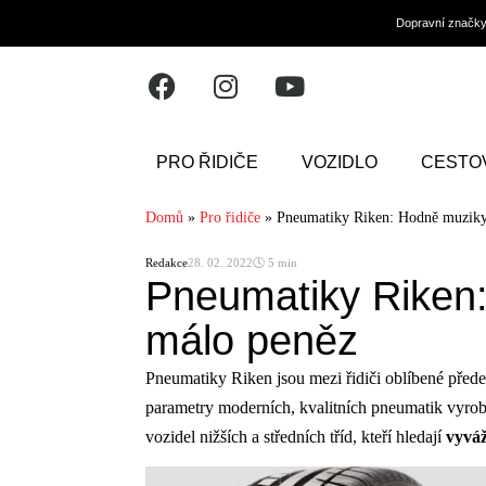
Dopravní značk
PRO ŘIDIČE
VOZIDLO
CESTO
Domů
»
Pro řidiče
»
Pneumatiky Riken: Hodně muziky
Redakce
28. 02. 2022
🕓 5 min
Pneumatiky Riken
málo peněz
Pneumatiky Riken jsou mezi řidiči oblíbené před
parametry moderních, kvalitních pneumatik vyro
vozidel nižších a středních tříd, kteří hledají
vyváž