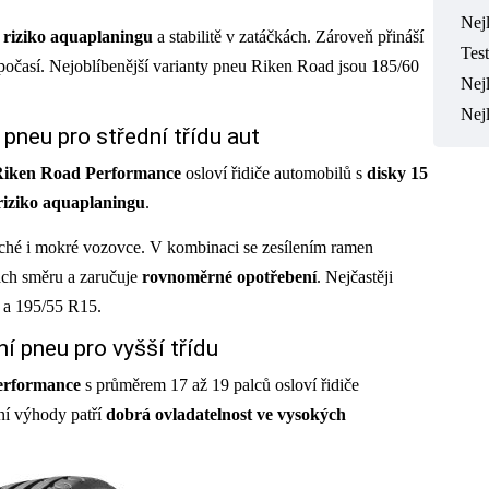
Nej
 riziko aquaplaningu
a stabilitě v zatáčkách. Zároveň přináší
Tes
počasí. Nejoblíbenější varianty pneu Riken Road jsou 185/60
Nejl
Nej
pneu pro střední třídu aut
 Riken Road Performance
osloví řidiče automobilů s
disky 15
 riziko aquaplaningu
.
ché i mokré vozovce. V kombinaci se zesílením ramen
ách směru a zaručuje
rovnoměrné opotřebení
. Nejčastěji
 a 195/55 R15.
í pneu pro vyšší třídu
Performance
s průměrem 17 až 19 palců osloví řidiče
ní výhody patří
dobrá ovladatelnost ve vysokých