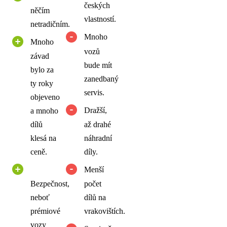
českých
něčím
vlastností.
netradičním.
Mnoho
Mnoho
vozů
závad
bude mít
bylo za
zanedbaný
ty roky
servis.
objeveno
Dražší,
a mnoho
dílů
až drahé
klesá na
náhradní
ceně.
díly.
Menší
Bezpečnost,
počet
neboť
dílů na
prémiové
vrakovištích.
vozy