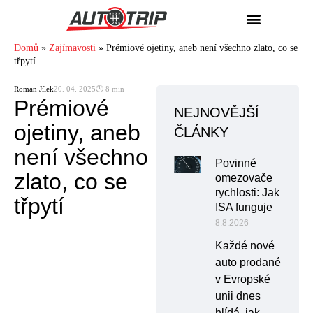
Domů
»
Zajímavosti
»
Prémiové ojetiny, aneb není všechno zlato, co se
třpytí
Roman Jílek
20. 04. 2025
🕓 8 min
Prémiové
NEJNOVĚJŠÍ
ojetiny, aneb
ČLÁNKY
není všechno
Povinné
zlato, co se
omezovače
rychlosti: Jak
třpytí
ISA funguje
8.8.2026
Každé nové
auto prodané
v Evropské
unii dnes
hlídá, jak