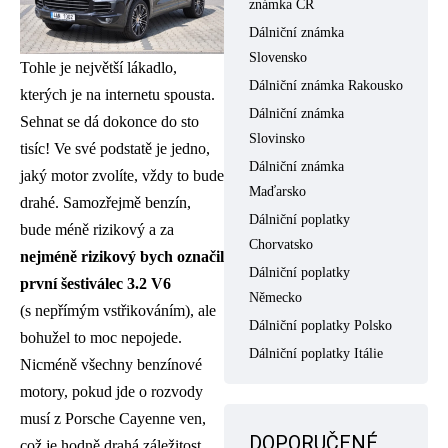
známka ČR
Dálniční známka
Slovensko
Tohle je největší lákadlo,
Dálniční známka Rakousko
kterých je na internetu spousta.
Dálniční známka
Sehnat se dá dokonce do sto
Slovinsko
tisíc! Ve své podstatě je jedno,
Dálniční známka
jaký motor zvolíte, vždy to bude
Maďarsko
drahé. Samozřejmě benzín,
Dálniční poplatky
bude méně rizikový a za
Chorvatsko
nejméně rizikový bych označil
Dálniční poplatky
první šestiválec 3.2 V6
Německo
(s nepřímým vstřikováním), ale
Dálniční poplatky Polsko
bohužel to moc nepojede.
Dálniční poplatky Itálie
Nicméně všechny benzínové
motory, pokud jde o rozvody
musí z Porsche Cayenne ven,
DOPORUČENÉ
což je hodně drahá záležitost.