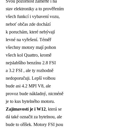
Svou pozornost zaměřte i na
stav elektroniky a to prověřením
všech funkcí i vybavení vozu,
neboť občas zde dochází
k poruchám, které nebývají
levné na vyřešení. Téměř
všechny motory mají pohon
všech kol Quattro, kromě
nejslabšího benzínu 2.8 FSI
a 3.2 FSI , ale ty rozhodně
nedoporučuji. Lepší volbou
bude asi 4.2 MPI V8, ale
provoz bude nákladný, nicméně
je to kus bytelného motoru.
Zajímavostí je i W12
, která se
dá také označit za bytelnou, ale
bude to oříšek. Motory FSI jsou