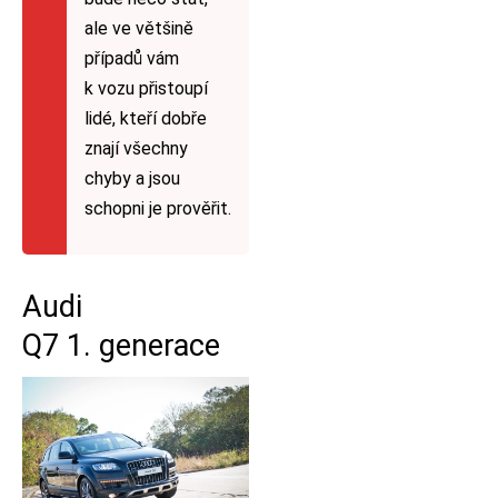
ale ve většině
případů vám
k vozu přistoupí
lidé, kteří dobře
znají všechny
chyby a jsou
schopni je prověřit.
Audi
Q7 1. generace