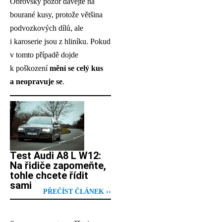
Obrovský pozor dávejte na
bourané kusy, protože většina
podvozkových dílů, ale
i karoserie jsou z hliníku. Pokud
v tomto případě dojde
k poškození
mění se celý kus
a neopravuje se
.
Test Audi A8 L W12:
Na řidiče zapomeňte,
tohle chcete řídit
sami
PŘEČÍST ČLÁNEK ››