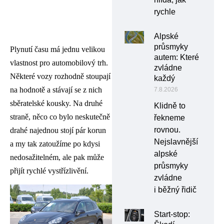
rychle
Alpské
průsmyky
Plynutí času má jednu velikou
autem: Které
vlastnost pro automobilový trh.
zvládne
Některé vozy rozhodně stoupají
každý
na hodnotě a stávají se z nich
7.8.2026
sběratelské kousky. Na druhé
Klidně to
straně, něco co bylo neskutečně
řekneme
rovnou.
drahé najednou stojí pár korun
Nejslavnější
a my tak zatoužíme po kdysi
alpské
nedosažitelném, ale pak může
průsmyky
přijít rychlé vystřízlivění.
zvládne
i běžný řidič
Start-stop: