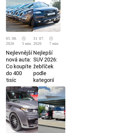
05. 08.
🕓
31. 07.
🕓
2026
5 min
2026
7 min
Nejlevnější
Nejlepší
nová auta:
SUV 2026:
Co koupíte
žebříček
do 400
podle
tisíc
kategorií