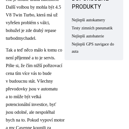
PRODUKTY
Další volbou by mohla být 4.5
V8 Twin Turbo, která má už
Nejlepší autokamery
vyřešen problém s válci,
Testy zimních pneumatik
bohužel je zde drahý repase
Nejlepší autobaterie
turbodmychadel.
Nejlepší GPS navigace do
Tak a teď něco málo k tomu co
auta
není příjemné a to je servis.
Pište si, že čím nižší pořizovací
cena tím více vás to bude
v budoucnu stát. Všechny
převodovky jsou v automatu
a to může být velká
potencionální investice, byť
jsou odolné, ale nespoléhal
bych na to. Pokud vypoví motor
a my Cayenne koupili za