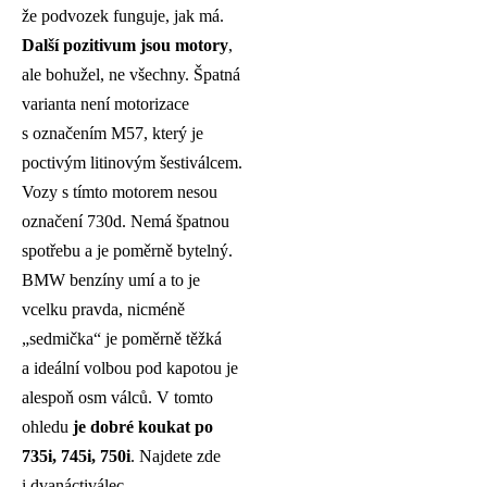
že podvozek funguje, jak má.
Další pozitivum jsou motory
,
ale bohužel, ne všechny. Špatná
varianta není motorizace
s označením M57, který je
poctivým litinovým šestiválcem.
Vozy s tímto motorem nesou
označení 730d. Nemá špatnou
spotřebu a je poměrně bytelný.
BMW benzíny umí a to je
vcelku pravda, nicméně
„sedmička“ je poměrně těžká
a ideální volbou pod kapotou je
alespoň osm válců. V tomto
ohledu
je dobré koukat po
735i, 745i, 750i
. Najdete zde
i dvanáctiválec.