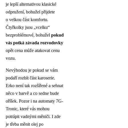
je lepší alternativou klasické
odpružení, bohužel přijdete
o velkou část komfortu.
Čtyřkolky jsou „vcelku“
bezproblémové, bohužel
pokud
vás potká závada rozvodovky
opět cena může atakovat cenu
vozu.
Nevýhodou je pokud se vám
podaří rozbít část karoserie.
Erko není tak rozšířené a sehnat
něco v barvě a co sedne bude
oříšek. Pozor i na automaty 7G-
Tronic, které vás mohou
potrápit vadnými měniči. I zde
je třeba měnit olej po