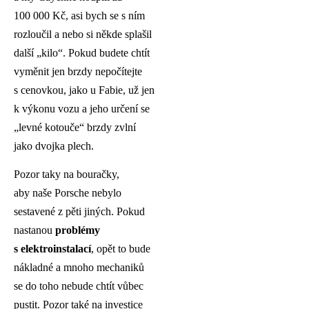
100 000 Kč, asi bych se s ním
rozloučil a nebo si někde splašil
další „kilo“. Pokud budete chtít
vyměnit jen brzdy nepočítejte
s cenovkou, jako u Fabie, už jen
k výkonu vozu a jeho určení se
„levné kotouče“ brzdy zvlní
jako dvojka plech.
Pozor taky na bouračky,
aby naše Porsche nebylo
sestavené z pěti jiných. Pokud
nastanou
problémy
s elektroinstalací
, opět to bude
nákladné a mnoho mechaniků
se do toho nebude chtít vůbec
pustit. Pozor také na investice