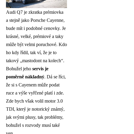
Audi Q7 je zkratka prémiovka
a stejně jako Porsche Cayenne,
bude mít i podobné cenovky. Je
krásné, velké, prémiové a taky
může být velmi poruchové. Kdo
ho kdy řídil, tak ví, že je to
takový „mastodont na kolech“.
Bohužel jeho
servis je
poměrně nákladný
. Dá se říci,
že si s Cayenem může podat
ruce a výše vyřčené platí i zde.
Zde bych však volil motor 3.0
TDI, který je notorický známý,
jak svými plusy, tak problémy,
bohužel s rozvody musí také
ven.