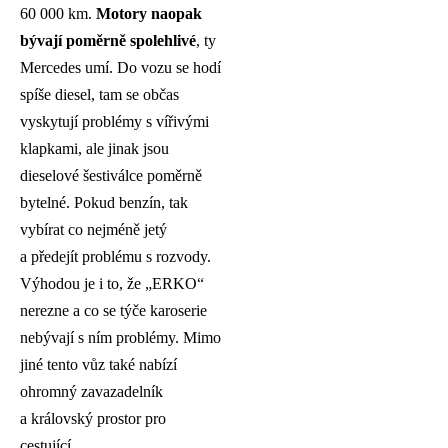
60 000 km.
Motory naopak
bývají poměrně spolehlivé
, ty
Mercedes umí. Do vozu se hodí
spíše diesel, tam se občas
vyskytují problémy s vířivými
klapkami, ale jinak jsou
dieselové šestiválce poměrně
bytelné. Pokud benzín, tak
vybírat co nejméně jetý
a předejít problému s rozvody.
Výhodou je i to, že „ERKO“
nerezne a co se týče karoserie
nebývají s ním problémy. Mimo
jiné tento vůz také nabízí
ohromný zavazadelník
a královský prostor pro
cestující.