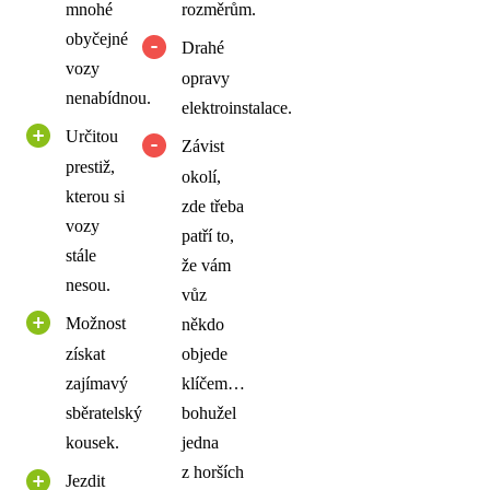
mnohé
rozměrům.
obyčejné
Drahé
vozy
opravy
nenabídnou.
elektroinstalace.
Určitou
Závist
prestiž,
okolí,
kterou si
zde třeba
vozy
patří to,
stále
že vám
nesou.
vůz
Možnost
někdo
získat
objede
zajímavý
klíčem…
sběratelský
bohužel
kousek.
jedna
z horších
Jezdit