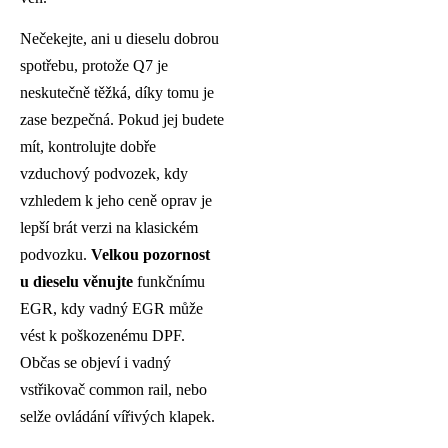
Nečekejte, ani u dieselu dobrou
spotřebu, protože Q7 je
neskutečně těžká, díky tomu je
zase bezpečná. Pokud jej budete
mít, kontrolujte dobře
vzduchový podvozek, kdy
vzhledem k jeho ceně oprav je
lepší brát verzi na klasickém
podvozku.
Velkou pozornost
u dieselu věnujte
funkčnímu
EGR, kdy vadný EGR může
vést k poškozenému DPF.
Občas se objeví i vadný
vstřikovač common rail, nebo
selže ovládání vířivých klapek.