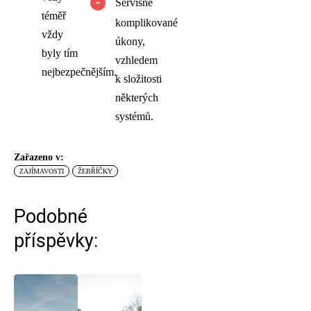
Servisně
téměř
komplikované
vždy
úkony,
byly tím
vzhledem
nejbezpečnějším.
k složitosti
některých
systémů.
Zařazeno v:
ZAJÍMAVOSTI
ŽEBŘÍČKY
Podobné
příspěvky: