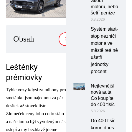
Škodí
motoru, nebo
šetří peníze
6.8.2026
Systém start-
stop nezničí
Obsah
ZOBRAZIT
motor a ve
městě reálně
ušetří
jednotky
Leštěnky
procent
prémiovky
Nejlevnější
Tyhle vozy kdysi za miliony pro
nová auta:
smetánku jsou najednou za pár
Co koupíte
do 400 tisíc
desítek až stovek tisíc.
5.8.2026
Zlomeček ceny toho co to stálo
Do 400 tisíc
a naše touha být vyvoleným nás
korun dnes
oslepí a my bezhlavě jdeme