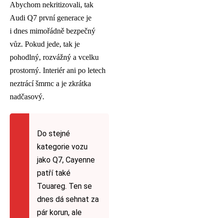
Abychom nekritizovali, tak
Audi Q7 první generace je
i dnes mimořádně bezpečný
vůz. Pokud jede, tak je
pohodlný, rozvážný a vcelku
prostorný. Interiér ani po letech
neztrácí šmrnc a je zkrátka
nadčasový.
Do stejné
kategorie vozu
jako Q7, Cayenne
patří také
Touareg. Ten se
dnes dá sehnat za
pár korun, ale