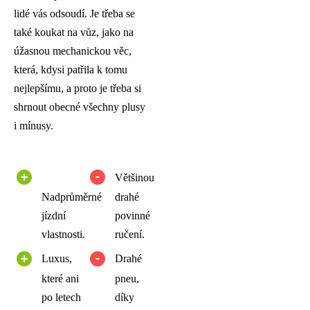
lidé vás odsoudí. Je třeba se
také koukat na vůz, jako na
úžasnou mechanickou věc,
která, kdysi patřila k tomu
nejlepšímu, a proto je třeba si
shrnout obecné všechny plusy
i mínusy.
Většinou
Nadprůměrné
drahé
jízdní
povinné
vlastnosti.
ručení.
Luxus,
Drahé
které ani
pneu,
po letech
díky