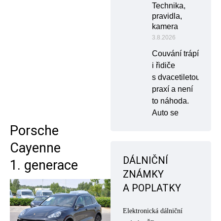
Technika,
pravidla,
kamera
3.8.2026
Couvání trápí
i řidiče
s dvacetiletou
praxí a není
to náhoda.
Auto se
Porsche
Cayenne
DÁLNIČNÍ
1. generace
ZNÁMKY
A POPLATKY
Elektronická dálniční