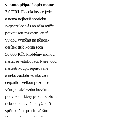
v tomto případě opět motor
3.0 TDI
. Docela hezky jede
a nemá nejhorší spotřebu.
Nejhorší co vás na něm může
potkat jsou rozvody, které
vyjdou vyměnit na několik
desítek tisíc korun (cca
50 000 Kč). Problémy mohou
nastat se vstřikovači, které jdou
naštěstí koupit repasované
a nebo zazlobí vstřikovací
čerpadlo. Velkou pozornost
věnujte také vzduchovému
podvozku, který pokud zazlobí,
nebude to levné i když patří
spíše k těm spolehlivějším.