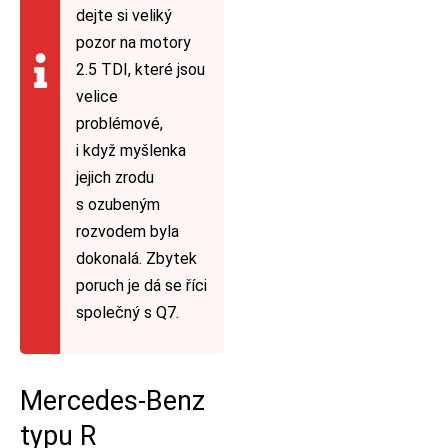
dejte si veliký
pozor na motory
2.5 TDI, které jsou
velice
problémové,
i když myšlenka
jejich zrodu
s ozubeným
rozvodem byla
dokonalá. Zbytek
poruch je dá se říci
společný s Q7.
Mercedes-Benz
typu R