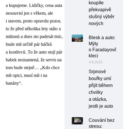
koupíte
a kupujeme. Lidičky, cena auta
překvapivě
nesouvisí jen s věkem, ale
slušný výběr
i stavem, proto opravdu pozor,
nových
to že před několika lety stálo x
milionů a dnes sto padesát tisíc,
Blesk a auto:
Mýty
bude mít určitě pár háčků
o Faradayově
a kostlivců. To že auto stojí pár
kleci
babek neznamená, že servis na
4.8.2026
tom bude stejně… „Kdo chce
Srpnové
mít opici, musí mít i na
bouřky umí
banány“.
přijít během
chvilky
a otázka,
jestli je auto
Couvání bez
stresu: