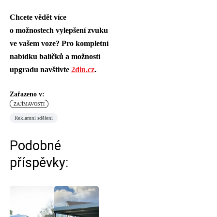
Chcete vědět více
o možnostech vylepšení zvuku
ve vašem voze? Pro kompletní
nabídku balíčků a možností
upgradu navštivte
2din.cz
.
Zařazeno v:
ZAJÍMAVOSTI
Reklamní sdělení
Podobné
příspěvky: