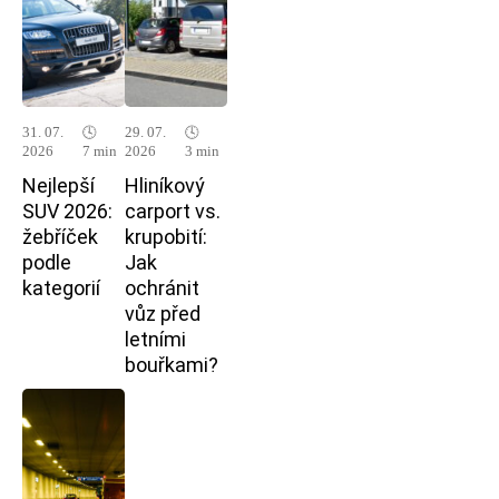
31. 07.
🕓
29. 07.
🕓
2026
7 min
2026
3 min
Nejlepší
Hliníkový
SUV 2026:
carport vs.
žebříček
krupobití:
podle
Jak
kategorií
ochránit
vůz před
letními
bouřkami?