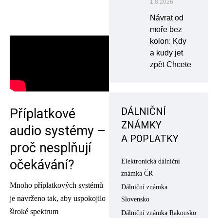
1.8.2026
Návrat od
moře bez
kolon: Kdy
a kudy jet
zpět Chcete
DÁLNIČNÍ
Příplatkové
ZNÁMKY
audio systémy –
A POPLATKY
proč nesplňují
očekávání?
Elektronická dálniční
známka ČR
Mnoho příplatkových systémů
Dálniční známka
je navrženo tak, aby uspokojilo
Slovensko
široké spektrum
Dálniční známka Rakousko