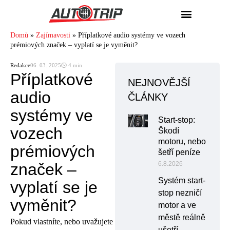
Domů
»
Zajímavosti
»
Příplatkové audio systémy ve vozech
prémiových značek – vyplatí se je vyměnit?
Redakce
06. 03. 2025
🕓 4 min
Příplatkové
NEJNOVĚJŠÍ
audio
ČLÁNKY
systémy ve
Start-stop:
vozech
Škodí
motoru, nebo
prémiových
šetří peníze
značek –
6.8.2026
Systém start-
vyplatí se je
stop nezničí
vyměnit?
motor a ve
městě reálně
Pokud vlastníte, nebo uvažujete
ušetří