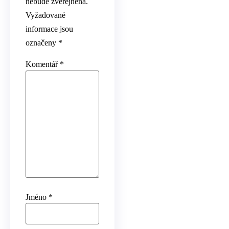
nebude zveřejněna.
Vyžadované
informace jsou
označeny
*
Komentář
*
Jméno
*