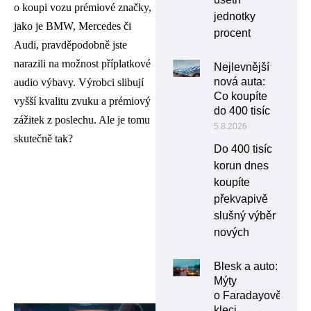
o koupi vozu prémiové značky,
jednotky
jako je BMW, Mercedes či
procent
Audi, pravděpodobně jste
narazili na možnost příplatkové
Nejlevnější
nová auta:
audio výbavy. Výrobci slibují
Co koupíte
vyšší kvalitu zvuku a prémiový
do 400 tisíc
zážitek z poslechu. Ale je tomu
5.8.2026
skutečně tak?
Do 400 tisíc
korun dnes
koupíte
překvapivě
slušný výběr
nových
Blesk a auto:
Mýty
o Faradayově
kleci