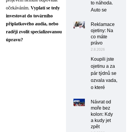
to náhoda.
očekáváním.
Vyplatí se tedy
Auto se
investovat do továrního
příplatkového audia, nebo
Reklamace
ojetiny: Na
raději zvolit specializovanou
co máte
úpravu?
právo
2.8.2026
Koupili jste
ojetinu a za
pár týdnů se
ozvala vada,
o které
Návrat od
moře bez
kolon: Kdy
a kudy jet
zpět