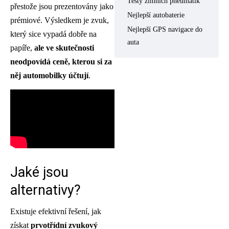
Testy zimních pneumatik
přestože jsou prezentovány jako
Nejlepší autobaterie
prémiové. Výsledkem je zvuk,
Nejlepší GPS navigace do
který sice vypadá dobře na
auta
papíře,
ale ve skutečnosti
neodpovídá ceně, kterou si za
něj automobilky účtují
.
Jaké jsou
alternativy?
Existuje efektivní řešení, jak
získat
prvotřídní zvukový