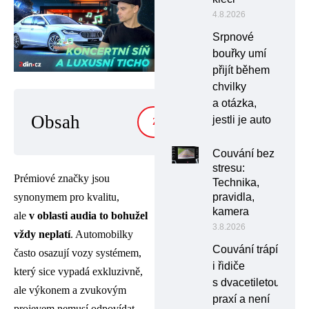
4.8.2026
Srpnové
bouřky umí
přijít během
chvilky
a otázka,
Obsah
jestli je auto
ZOBRAZIT
Couvání bez
stresu:
Prémiové značky jsou
Technika,
pravidla,
synonymem pro kvalitu,
kamera
ale
v oblasti audia to bohužel
3.8.2026
vždy neplatí
. Automobilky
Couvání trápí
často osazují vozy systémem,
i řidiče
který sice vypadá exkluzivně,
s dvacetiletou
ale výkonem a zvukovým
praxí a není
projevem nemusí odpovídat