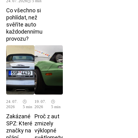
24. 07. 2026
🕓 5 min
Co všechno si
pohlídat, než
svěříte auto
každodennímu
provozu?
24. 07.
🕓
19. 07.
🕓
2026
5 min
2026
5 min
Zakázané
Proč z aut
SPZ: Které
zmizely
značky na
výklopné
přání
světlomety