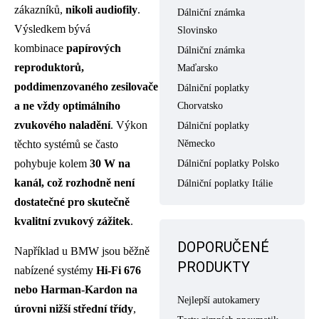
zákazníků,
nikoli audiofily
.
Dálniční známka
Výsledkem bývá
Slovinsko
kombinace
papírových
Dálniční známka
reproduktorů,
Maďarsko
poddimenzovaného zesilovače
Dálniční poplatky
a ne vždy optimálního
Chorvatsko
zvukového naladění
. Výkon
Dálniční poplatky
Německo
těchto systémů se často
pohybuje kolem
30 W na
Dálniční poplatky Polsko
kanál, což rozhodně není
Dálniční poplatky Itálie
dostatečné pro skutečně
kvalitní zvukový zážitek
.
DOPORUČENÉ
Například u BMW jsou běžně
PRODUKTY
nabízené systémy
Hi-Fi 676
nebo Harman-Kardon na
Nejlepší autokamery
úrovni nižší střední třídy
,