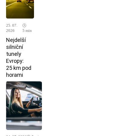
25. 07.
🕓
2026
5 min
Nejdelší
silniční
tunely
Evropy:
25 km pod
horami