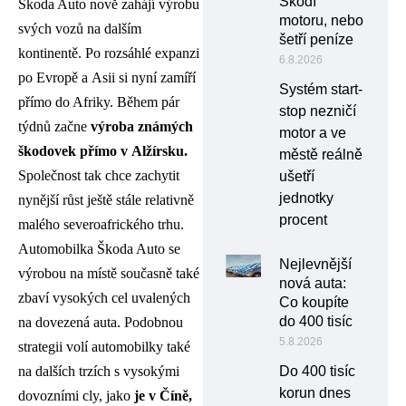
Škodí
Škoda Auto nově zahájí výrobu
motoru, nebo
svých vozů na dalším
šetří peníze
kontinentě. Po rozsáhlé expanzi
6.8.2026
po Evropě a Asii si nyní zamíří
Systém start-
přímo do Afriky. Během pár
stop nezničí
týdnů začne
výroba známých
motor a ve
škodovek přímo v Alžírsku.
městě reálně
Společnost tak chce zachytit
ušetří
jednotky
nynější růst ještě stále relativně
procent
malého severoafrického trhu.
Automobilka Škoda Auto se
Nejlevnější
výrobou na místě současně také
nová auta:
zbaví vysokých cel uvalených
Co koupíte
do 400 tisíc
na dovezená auta. Podobnou
5.8.2026
strategii volí automobilky také
Do 400 tisíc
na dalších trzích s vysokými
korun dnes
dovozními cly, jako
je v Číně,