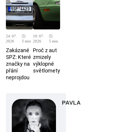
24. 07.
🕓
19. 07.
🕓
2026
5 min
2026
5 min
Zakázané
Proč z aut
SPZ: Které
zmizely
značky na
výklopné
přání
světlomety
neprojdou
PAVLA