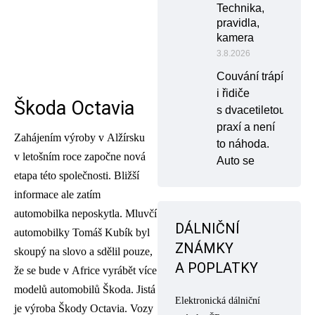
Technika,
pravidla,
kamera
3.8.2026
Couvání trápí
i řidiče
Škoda Octavia
s dvacetiletou
praxí a není
Zahájením výroby v Alžírsku
to náhoda.
v letošním roce započne nová
Auto se
etapa této společnosti. Bližší
informace ale zatím
automobilka neposkytla. Mluvčí
DÁLNIČNÍ
automobilky Tomáš Kubík byl
ZNÁMKY
skoupý na slovo a sdělil pouze,
A POPLATKY
že se bude v Africe vyrábět více
modelů automobilů Škoda. Jistá
Elektronická dálniční
je výroba Škody Octavia. Vozy