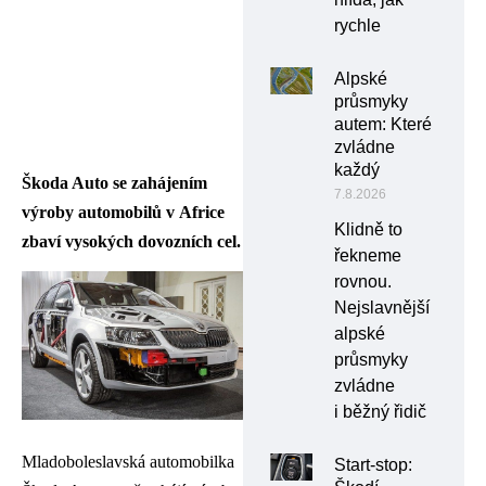
rychle
Alpské
průsmyky
autem: Které
zvládne
každý
Škoda Auto se zahájením
7.8.2026
výroby automobilů v Africe
Klidně to
zbaví vysokých dovozních cel.
řekneme
rovnou.
Nejslavnější
alpské
průsmyky
zvládne
i běžný řidič
Mladoboleslavská automobilka
Start-stop: