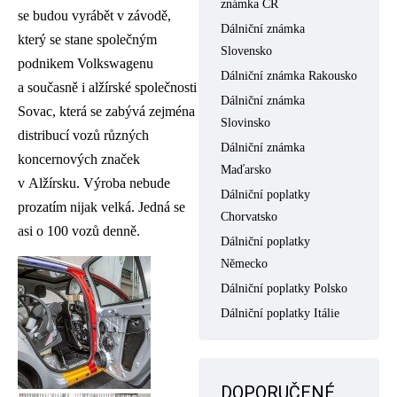
známka ČR
se budou vyrábět v závodě,
Dálniční známka
který se stane společným
Slovensko
podnikem Volkswagenu
Dálniční známka Rakousko
a současně i alžírské společnosti
Dálniční známka
Sovac, která se zabývá zejména
Slovinsko
distribucí vozů různých
Dálniční známka
koncernových značek
Maďarsko
v Alžírsku. Výroba nebude
Dálniční poplatky
prozatím nijak velká. Jedná se
Chorvatsko
asi o 100 vozů denně.
Dálniční poplatky
Německo
Dálniční poplatky Polsko
Dálniční poplatky Itálie
DOPORUČENÉ