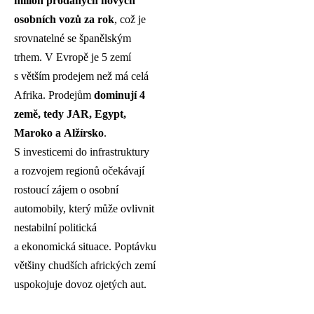
milion prodaných nových
osobních vozů za rok
, což je
srovnatelné se španělským
trhem. V Evropě je 5 zemí
s větším prodejem než má celá
Afrika. Prodejům
dominují 4
země, tedy JAR, Egypt,
Maroko a Alžírsko
.
S investicemi do infrastruktury
a rozvojem regionů očekávají
rostoucí zájem o osobní
automobily, který může ovlivnit
nestabilní politická
a ekonomická situace. Poptávku
většiny chudších afrických zemí
uspokojuje dovoz ojetých aut.