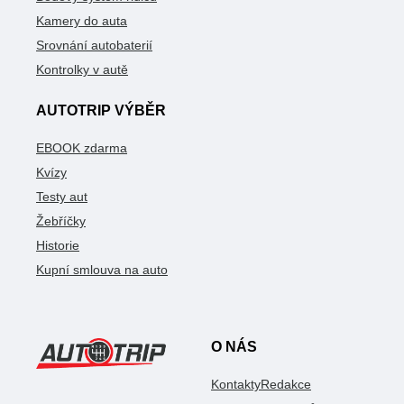
Kamery do auta
Srovnání autobaterií
Kontrolky v autě
AUTOTRIP VÝBĚR
EBOOK zdarma
Kvízy
Testy aut
Žebříčky
Historie
Kupní smlouva na auto
O NÁS
Kontakty
Redakce