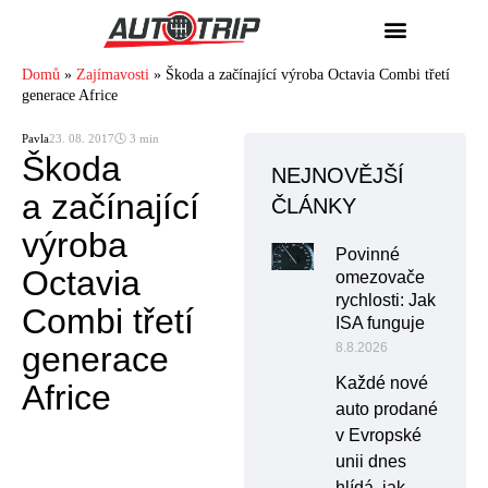
Domů
»
Zajímavosti
»
Škoda a začínající výroba Octavia Combi třetí
generace Africe
Pavla
23. 08. 2017
🕓 3 min
Škoda
NEJNOVĚJŠÍ
a začínající
ČLÁNKY
výroba
Povinné
Octavia
omezovače
rychlosti: Jak
Combi třetí
ISA funguje
generace
8.8.2026
Každé nové
Africe
auto prodané
v Evropské
unii dnes
hlídá, jak