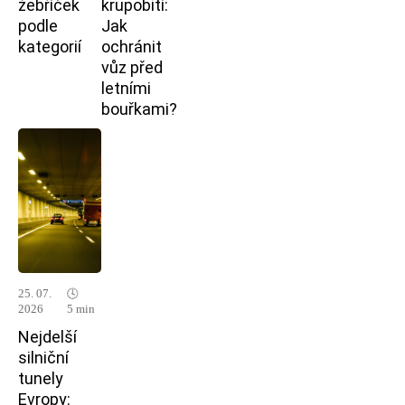
žebříček
krupobití:
podle
Jak
kategorií
ochránit
vůz před
letními
bouřkami?
25. 07.
🕓
2026
5 min
Nejdelší
silniční
tunely
Evropy: