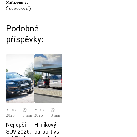
Zařazeno v:
ZAJÍMAVOSTI
Podobné
příspěvky:
31. 07.
🕓
29. 07.
🕓
2026
7 min
2026
3 min
Nejlepší
Hliníkový
SUV 2026:
carport vs.