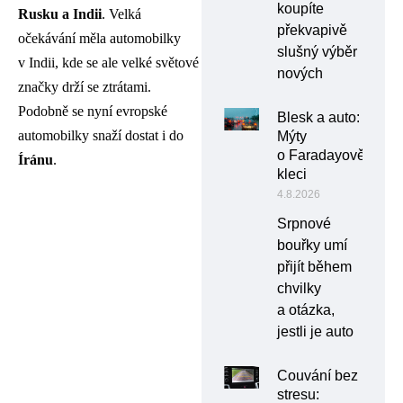
koupíte
Rusku a Indii
. Velká
překvapivě
očekávání měla automobilky
slušný výběr
v Indii, kde se ale velké světové
nových
značky drží se ztrátami.
Podobně se nyní evropské
Blesk a auto:
automobilky snaží dostat i do
Mýty
o Faradayově
Íránu
.
kleci
4.8.2026
Srpnové
bouřky umí
přijít během
chvilky
a otázka,
jestli je auto
Couvání bez
stresu: