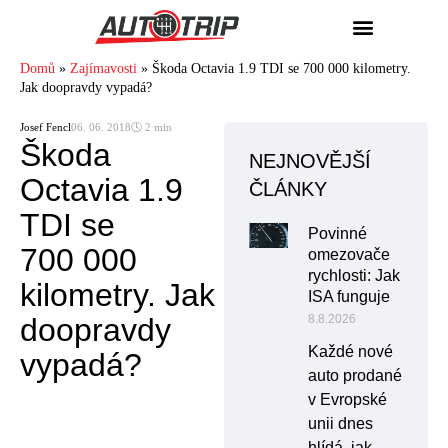
Domů
»
Zajímavosti
»
Škoda Octavia 1.9 TDI se 700 000 kilometry.
Jak doopravdy vypadá?
Josef Fencl
06. 06. 2018
🕓 2 min
Škoda
NEJNOVĚJŠÍ
Octavia 1.9
ČLÁNKY
TDI se
Povinné
700 000
omezovače
rychlosti: Jak
kilometry. Jak
ISA funguje
doopravdy
8.8.2026
Každé nové
vypadá?
auto prodané
v Evropské
unii dnes
hlídá, jak