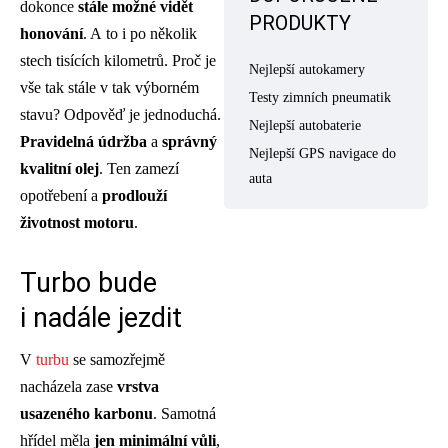
dokonce
stále možné vidět
PRODUKTY
honování
. A to i po několik
stech tisících kilometrů. Proč je
Nejlepší autokamery
vše tak stále v tak výborném
Testy zimních pneumatik
stavu? Odpověď je jednoduchá.
Nejlepší autobaterie
Pravidelná údržba
a
správný
Nejlepší GPS navigace do
kvalitní olej
. Ten zamezí
auta
opotřebení a
prodlouží
životnost motoru
.
Turbo bude
i nadále jezdit
V
turbu
se samozřejmě
nacházela zase
vrstva
usazeného karbonu
. Samotná
hřídel měla
jen minimální vůli
,