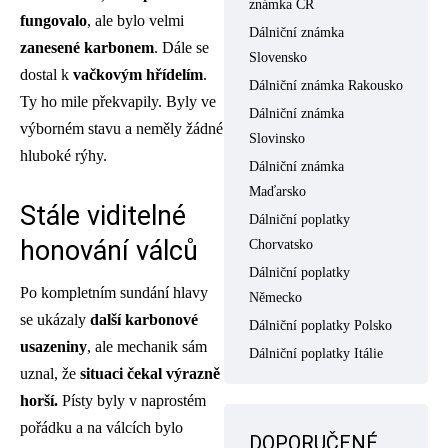
známka ČR
fungovalo
, ale bylo velmi
Dálniční známka
zanesené karbonem
. Dále se
Slovensko
dostal k
vačkovým hřídelím
.
Dálniční známka Rakousko
Ty ho mile překvapily. Byly ve
Dálniční známka
výborném stavu a neměly žádné
Slovinsko
hluboké rýhy.
Dálniční známka
Maďarsko
Stále viditelné
Dálniční poplatky
honování válců
Chorvatsko
Dálniční poplatky
Po kompletním sundání hlavy
Německo
se ukázaly
další karbonové
Dálniční poplatky Polsko
usazeniny
, ale mechanik sám
Dálniční poplatky Itálie
uznal, že
situaci čekal výrazně
horší.
Písty byly v naprostém
pořádku a na válcích bylo
DOPORUČENÉ