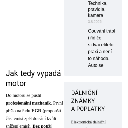
Technika,
pravidla,
kamera
3.8.2026
Couvání trápí
i řidiče
s dvacetiletou
praxí a není
to náhoda.
Auto se
Jak tedy vypadá
motor
DÁLNIČNÍ
Do motoru se pustil
ZNÁMKY
profesionální mechanik
. První
A POPLATKY
přišlo na řadu
EGR
(propouští
část emisí zpět do sání kvůli
Elektronická dálniční
snížení emisí).
Bez potíží