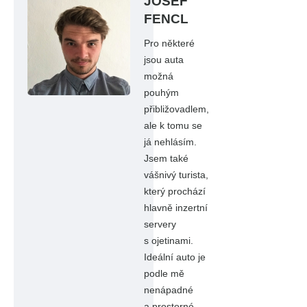
JOSEF
FENCL
Pro některé
jsou auta
možná
pouhým
přibližovadlem,
ale k tomu se
já nehlásím.
Jsem také
vášnivý turista,
který prochází
hlavně inzertní
servery
s ojetinami.
Ideální auto je
podle mě
nenápadné
a prostorné,