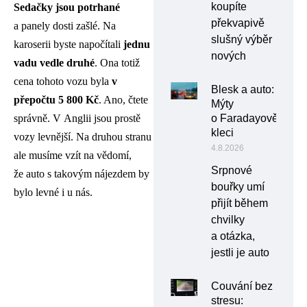
koupíte
Sedačky jsou potrhané
překvapivě
a panely dosti zašlé. Na
slušný výběr
karoserii byste napočítali
jednu
nových
vadu vedle druhé
. Ona totiž
cena tohoto vozu byla
v
Blesk a auto:
přepočtu 5 800 Kč
. Ano, čtete
Mýty
správně. V Anglii jsou prostě
o Faradayově
kleci
vozy levnější. Na druhou stranu
4.8.2026
ale musíme vzít na vědomí,
Srpnové
že auto s takovým nájezdem by
bouřky umí
bylo levné i u nás.
přijít během
chvilky
a otázka,
jestli je auto
Couvání bez
stresu: