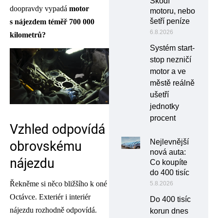
Škodí
doopravdy vypadá
motor
motoru, nebo
šetří peníze
s nájezdem téměř 700 000
6.8.2026
kilometrů?
Systém start-
stop nezničí
motor a ve
městě reálně
ušetří
jednotky
procent
Vzhled odpovídá
Nejlevnější
obrovskému
nová auta:
nájezdu
Co koupíte
do 400 tisíc
Řekněme si něco bližšího k oné
5.8.2026
Octávce. Exteriér i interiér
Do 400 tisíc
nájezdu rozhodně odpovídá.
korun dnes