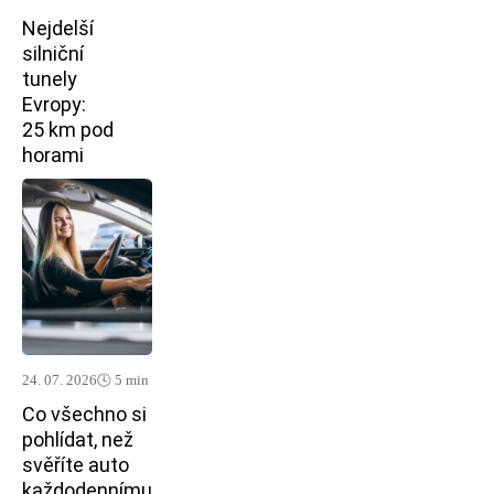
Nejdelší
silniční
tunely
Evropy:
25 km pod
horami
24. 07. 2026
🕓 5 min
Co všechno si
pohlídat, než
svěříte auto
každodennímu