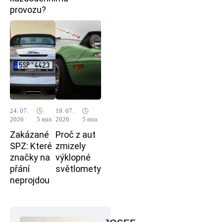
provozu?
24. 07.
🕓
19. 07.
🕓
2026
5 min
2026
5 min
Zakázané
Proč z aut
SPZ: Které
zmizely
značky na
výklopné
přání
světlomety
neprojdou