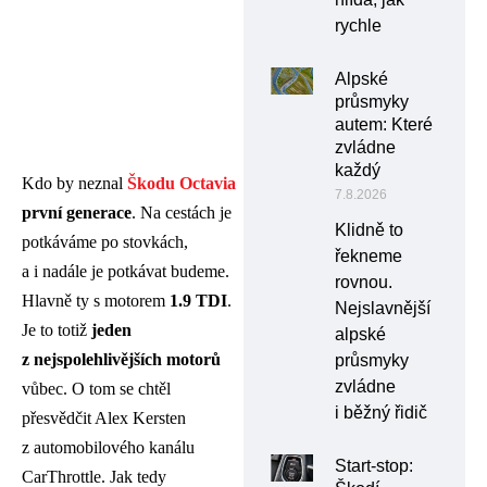
rychle
Alpské
průsmyky
autem: Které
zvládne
každý
Kdo by neznal
Škodu Octavia
7.8.2026
první generace
. Na cestách je
Klidně to
potkáváme po stovkách,
řekneme
a i nadále je potkávat budeme.
rovnou.
Hlavně ty s motorem
1.9 TDI
.
Nejslavnější
Je to totiž
jeden
alpské
z nejspolehlivějších motorů
průsmyky
zvládne
vůbec. O tom se chtěl
i běžný řidič
přesvědčit Alex Kersten
z automobilového kanálu
Start-stop:
CarThrottle. Jak tedy