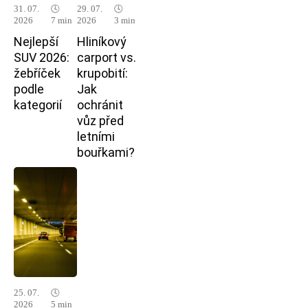
31. 07.
🕓
29. 07.
🕓
2026
7 min
2026
3 min
Nejlepší
Hliníkový
SUV 2026:
carport vs.
žebříček
krupobití:
podle
Jak
kategorií
ochránit
vůz před
letními
bouřkami?
25. 07.
🕓
2026
5 min