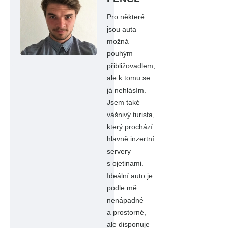
Pro některé
jsou auta
možná
pouhým
přibližovadlem,
ale k tomu se
já nehlásím.
Jsem také
vášnivý turista,
který prochází
hlavně inzertní
servery
s ojetinami.
Ideální auto je
podle mě
nenápadné
a prostorné,
ale disponuje