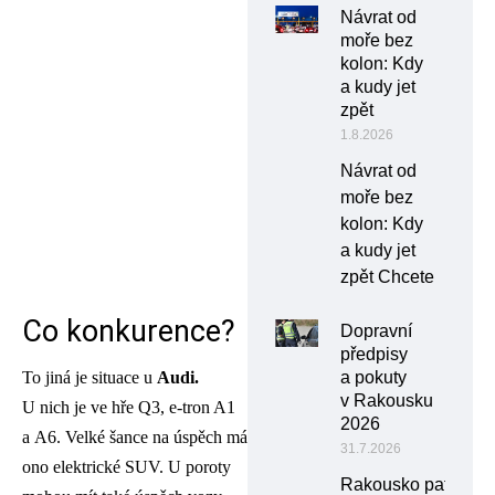
Návrat od
moře bez
kolon: Kdy
a kudy jet
zpět
1.8.2026
Návrat od
moře bez
kolon: Kdy
a kudy jet
zpět Chcete
Co konkurence?
Dopravní
předpisy
To jiná je situace u
Audi.
a pokuty
v Rakousku
U nich je ve hře Q3, e-tron A1
2026
a A6. Velké šance na úspěch má
31.7.2026
ono elektrické SUV. U poroty
Rakousko patří