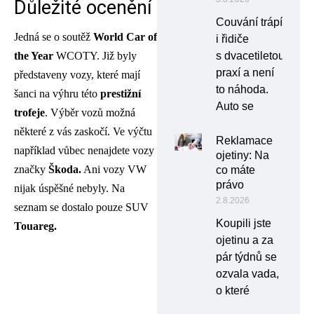
Důležité ocenění
Couvání trápí
Jedná se o soutěž
World Car of
i řidiče
s dvacetiletou
the Year
WCOTY. Již byly
praxí a není
představeny vozy, které mají
to náhoda.
šanci na výhru této
prestižní
Auto se
trofeje
. Výběr vozů možná
některé z vás zaskočí. Ve výčtu
Reklamace
například vůbec nenajdete vozy
ojetiny: Na
značky
Škoda.
Ani vozy VW
co máte
právo
nijak úspěšné nebyly. Na
2.8.2026
seznam se dostalo pouze SUV
Koupili jste
Touareg.
ojetinu a za
pár týdnů se
ozvala vada,
o které