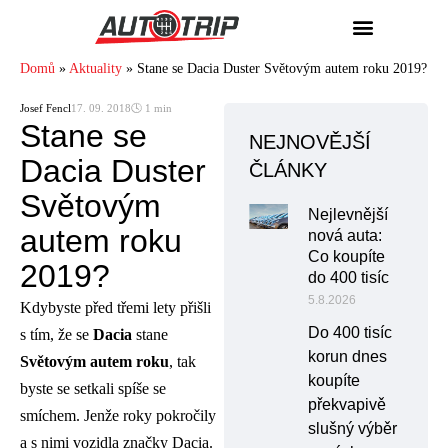
Domů
»
Aktuality
»
Stane se Dacia Duster Světovým autem roku 2019?
Josef Fencl
17. 09. 2018
🕓 1 min
Stane se
NEJNOVĚJŠÍ
Dacia Duster
ČLÁNKY
Světovým
Nejlevnější
autem roku
nová auta:
Co koupíte
2019?
do 400 tisíc
5.8.2026
Kdybyste před třemi lety přišli
Do 400 tisíc
s tím, že se
Dacia
stane
korun dnes
Světovým autem roku
, tak
koupíte
byste se setkali spíše se
překvapivě
smíchem. Jenže roky pokročily
slušný výběr
a s nimi vozidla značky Dacia.