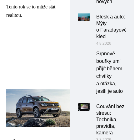
nových
Tento rok se to může stát
realitou.
Blesk a auto:
Mýty
o Faradayově
kleci
4.8.2026
Srpnové
bouřky umí
přijít během
chvilky
a otázka,
jestli je auto
Couvání bez
stresu:
Technika,
pravidla,
kamera
3.8.2026