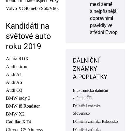
mohou mít také úspěch vozy
mezi země
Volvo XC40 nebo S60/V80.
s nejpřísnějšími
dopravními
Kandidáti na
pravidly ve
střední Evropě
světové auto
roku 2019
Acura RDX
DÁLNIČNÍ
Audi e-tron
ZNÁMKY
Audi A1
A POPLATKY
Audi A6
Audi Q3
Elektronická dálniční
BMW řady 3
známka ČR
BMW i8 Roadster
Dálniční známka
Slovensko
BMW X2
Cadillac XT4
Dálniční známka Rakousko
Citroen C5 Aircross
Dálniční známka