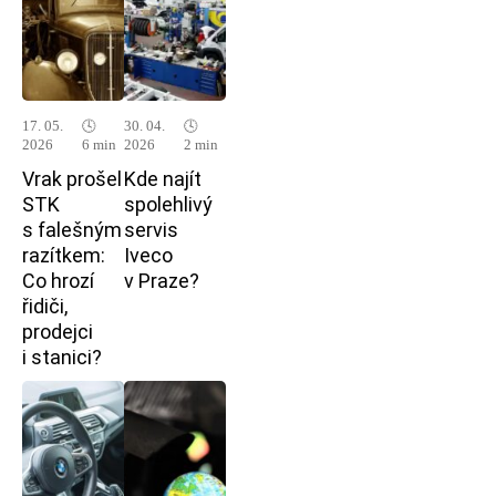
17. 05.
🕓
30. 04.
🕓
2026
6 min
2026
2 min
Vrak prošel
Kde najít
STK
spolehlivý
s falešným
servis
razítkem:
Iveco
Co hrozí
v Praze?
řidiči,
prodejci
i stanici?