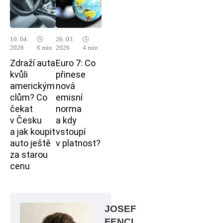
10. 04.
🕓
26. 03.
🕓
2026
6 min
2026
4 min
Zdraží auta
Euro 7: Co
kvůli
přinese
americkým
nová
clům? Co
emisní
čekat
norma
v Česku
a kdy
a jak koupit
vstoupí
auto ještě
v platnost?
za starou
cenu
JOSEF
FENCL