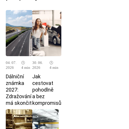
04. 07.
🕓
30. 06.
🕓
2026
4 min
2026
4 min
Dálniční
Jak
známka
cestovat
2027:
pohodlně
Zdražování
a bez
má skončit
kompromisů