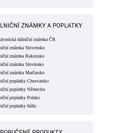
LNIČNÍ ZNÁMKY A POPLATKY
ktronická dálniční známka ČR
niční známka Slovensko
niční známka Rakousko
niční známka Slovinsko
niční známka Maďarsko
niční poplatky Chorvatsko
niční poplatky Německo
niční poplatky Polsko
iční poplatky Itálie
PORUČENÉ PRODUKTY