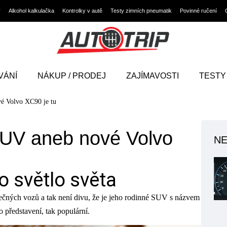
y
Alkohol kalkulačka
Kontrolky v autě
Testy zimních pneumatik
Povinné ručení
VÁNÍ
NÁKUP / PRODEJ
ZAJÍMAVOSTI
TESTY
é Volvo XC90 je tu
SUV aneb nové Volvo
NE
o světlo světa
čných vozů a tak není divu, že je jeho rodinné SUV s názvem
o představení, tak populární.