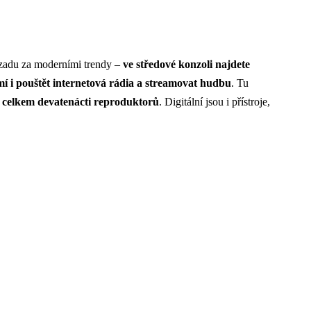
ozadu za moderními trendy –
ve středové konzoli najdete
mí i pouštět internetová rádia a streamovat hudbu
. Tu
z
celkem devatenácti reproduktorů
. Digitální jsou i přístroje,