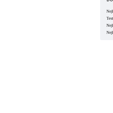
Nej
Tes
Nejl
Nej