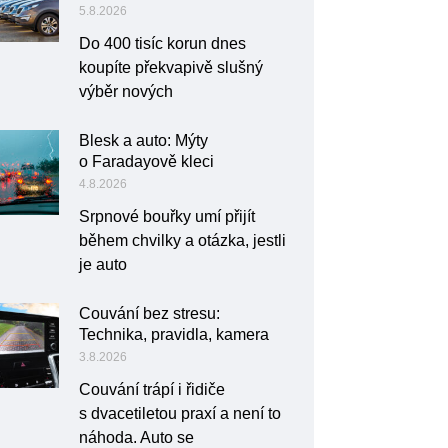
5.8.2026
Do 400 tisíc korun dnes
koupíte překvapivě slušný
výběr nových
Blesk a auto: Mýty
o Faradayově kleci
4.8.2026
Srpnové bouřky umí přijít
během chvilky a otázka, jestli
je auto
Couvání bez stresu:
Technika, pravidla, kamera
3.8.2026
Couvání trápí i řidiče
s dvacetiletou praxí a není to
náhoda. Auto se