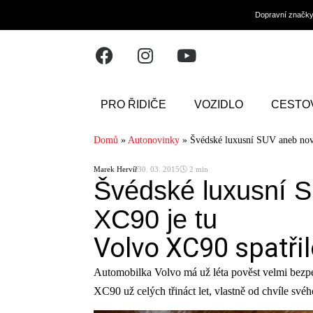
Dopravní značk
PRO ŘIDIČE
VOZIDLO
CESTO
Domů
»
Autonovinky
»
Švédské luxusní SUV aneb nov
Marek Hervíř
30. 03. 2015
🕓 2 min
Švédské luxusní 
XC90 je tu
Volvo XC90 spatřil
Automobilka Volvo má už léta pověst velmi bezpe
XC90 už celých třináct let, vlastně od chvíle svéh