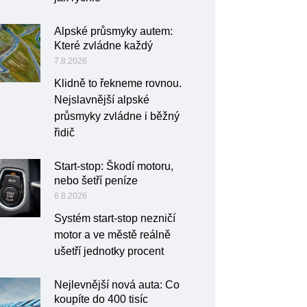
Alpské průsmyky autem:
Které zvládne každý
7.8.2026
Klidně to řekneme rovnou.
Nejslavnější alpské
průsmyky zvládne i běžný
řidič
Start-stop: Škodí motoru,
nebo šetří peníze
6.8.2026
Systém start-stop nezničí
motor a ve městě reálně
ušetří jednotky procent
Nejlevnější nová auta: Co
koupíte do 400 tisíc