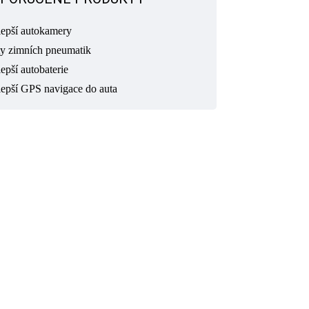
lepší autokamery
ty zimních pneumatik
epší autobaterie
lepší GPS navigace do auta