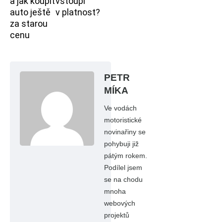
a jak koupit
vstoupí
auto ještě
v platnost?
za starou
cenu
PETR
MÍKA
Ve vodách
motoristické
novinařiny se
pohybuji již
pátým rokem.
Podílel jsem
se na chodu
mnoha
webových
projektů