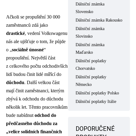
Dálniční známka
Slovensko
Ačkoli se propuštění 30 000
Dálniční známka Rakousko
zaměstnanců zdá jako
Dálniční známka
drastické
, vedení Volkswagenu
Slovinsko
nás ale ujišťuje o tom, že půjde
Dálniční známka
o „
sociálně únosné
“
Maďarsko
propouštění. Největší část
Dálniční poplatky
z celkového počtu odchodivších
Chorvatsko
lidí budou činit lidé mířící do
Dálniční poplatky
důchodu
. Další velkou část
Německo
mají činit zaměstnanci, kterým
Dálniční poplatky Polsko
zbývá k odchodu do důchodu
Dálniční poplatky Itálie
několik let. Těmto pracovníkům
bude nabídnut
odchod do
předčasného důchodu za
DOPORUČENÉ
„velice solidních finančních