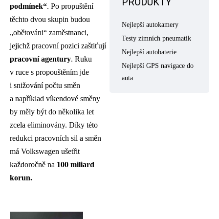
PRODUKTY
podmínek“
. Po propuštění
těchto dvou skupin budou
Nejlepší autokamery
„obětováni“ zaměstnanci,
Testy zimních pneumatik
jejichž pracovní pozici zaštiťují
Nejlepší autobaterie
pracovní agentury
. Ruku
Nejlepší GPS navigace do
v ruce s propouštěním jde
auta
i snižování počtu směn
a například víkendové směny
by měly být do několika let
zcela eliminovány. Díky této
redukci pracovních sil a směn
má Volkswagen ušetřit
každoročně na
100 miliard
korun.