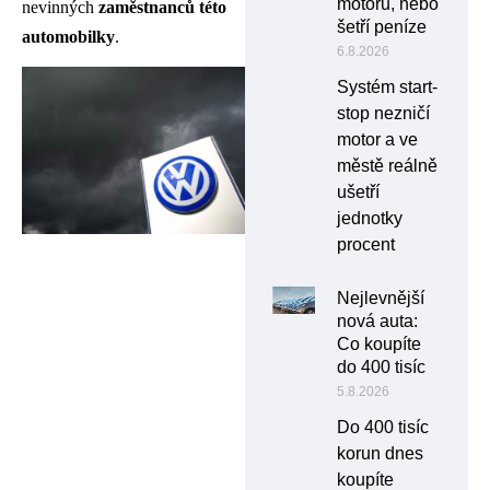
motoru, nebo
nevinných
zaměstnanců této
šetří peníze
automobilky
.
6.8.2026
Systém start-
stop nezničí
motor a ve
městě reálně
ušetří
jednotky
procent
Nejlevnější
nová auta:
Co koupíte
do 400 tisíc
5.8.2026
Do 400 tisíc
korun dnes
koupíte