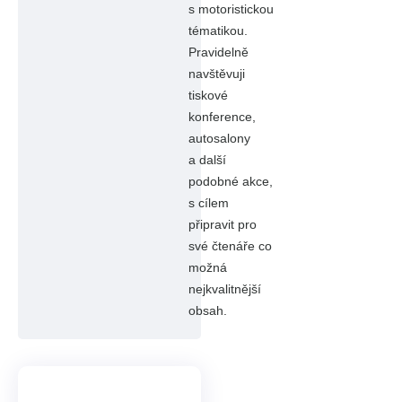
s motoristickou
tématikou.
Pravidelně
navštěvuji
tiskové
konference,
autosalony
a další
podobné akce,
s cílem
připravit pro
své čtenáře co
možná
nejkvalitnější
obsah.