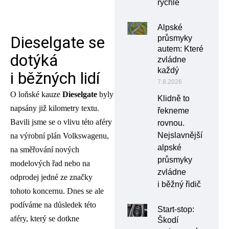
rychle
Alpské
Dieselgate se
průsmyky
autem: Které
dotýká
zvládne
každý
i běžných lidí
7.8.2026
O loňské kauze
Dieselgate
byly
Klidně to
napsány již kilometry textu.
řekneme
Bavili jsme se o vlivu této aféry
rovnou.
Nejslavnější
na výrobní plán Volkswagenu,
alpské
na směřování nových
průsmyky
modelových řad nebo na
zvládne
odprodej jedné ze značky
i běžný řidič
tohoto koncernu. Dnes se ale
podíváme na důsledek této
Start-stop:
aféry, který se dotkne
Škodí