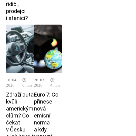
řidiči,
prodejci
i stanici?
10. 04.
🕓
26. 03.
🕓
2026
6 min
2026
4 min
Zdraží auta
Euro 7: Co
kvůli
přinese
americkým
nová
clům? Co
emisní
čekat
norma
v Česku
a kdy