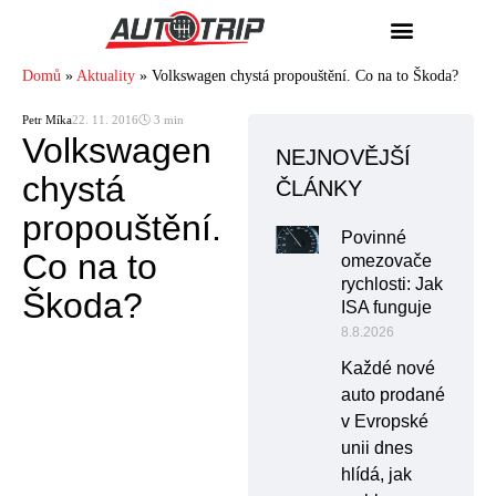
Domů
»
Aktuality
»
Volkswagen chystá propouštění. Co na to Škoda?
Petr Míka
22. 11. 2016
🕓 3 min
Volkswagen
NEJNOVĚJŠÍ
chystá
ČLÁNKY
propouštění.
Povinné
Co na to
omezovače
rychlosti: Jak
Škoda?
ISA funguje
8.8.2026
Každé nové
auto prodané
v Evropské
unii dnes
hlídá, jak