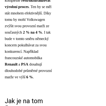
kompletně
restrukturalizovat
výrobní proces
. Ten by se měl
stát mnohem efektivnější. Díky
tomu by mohl Volkswagen
zvýšit svou provozní marži ze
současných
2 % na 4 %
. I tak
bude v tomto směru německý
koncern pokulhávat za svou
konkurencí. Například
francouzské automobilka
Renault
a
PSA
dosahují
dlouhodobé průměrné provozní
marže ve výší
6 %
.
Jak je na tom