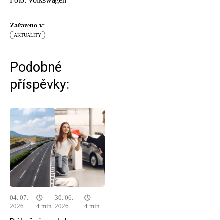
Foto: Volkswagen
Zařazeno v:
AKTUALITY
Podobné
příspěvky:
04. 07.
🕓
30. 06.
🕓
2026
4 min
2026
4 min