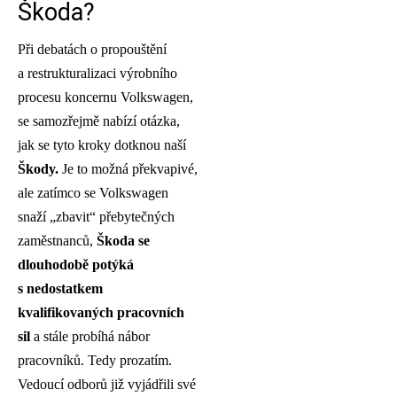
Škoda?
Při debatách o propouštění
a restrukturalizaci výrobního
procesu koncernu Volkswagen,
se samozřejmě nabízí otázka,
jak se tyto kroky dotknou naší
Škody.
Je to možná překvapivé,
ale zatímco se Volkswagen
snaží „zbavit“ přebytečných
zaměstnanců,
Škoda se
dlouhodobě potýká
s nedostatkem
kvalifikovaných pracovních
sil
a stále probíhá nábor
pracovníků. Tedy prozatím.
Vedoucí odborů již vyjádřili své