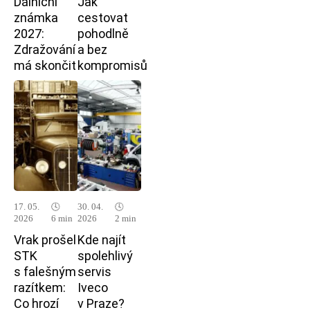
Dálniční
Jak
známka
cestovat
2027:
pohodlně
Zdražování
a bez
má skončit
kompromisů
17. 05.
🕓
30. 04.
🕓
2026
6 min
2026
2 min
Vrak prošel
Kde najít
STK
spolehlivý
s falešným
servis
razítkem:
Iveco
Co hrozí
v Praze?