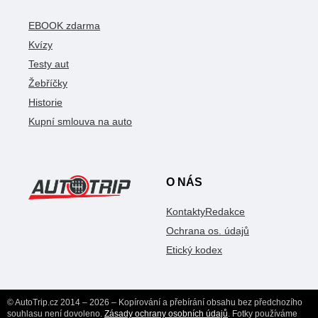
EBOOK zdarma
Kvízy
Testy aut
Žebříčky
Historie
Kupní smlouva na auto
O NÁS
Kontakty
Redakce
Ochrana os. údajů
Etický kodex
© AutoTrip.cz 2014 – 2026 – Kopírování a přebírání obsahu bez předchozího
souhlasu není dovoleno.
Zásady ochrany osobních údajů
. Fotky používáme