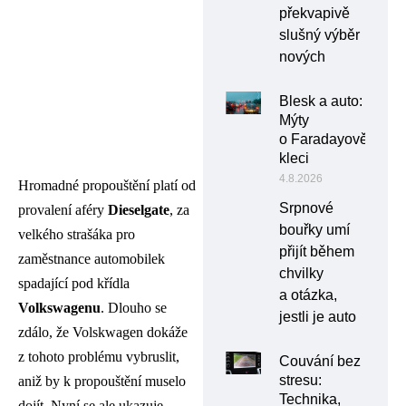
překvapivě
slušný výběr
nových
Blesk a auto:
Mýty
o Faradayově
kleci
4.8.2026
Hromadné propouštění platí od
Srpnové
provalení aféry
Dieselgate
, za
bouřky umí
velkého strašáka pro
přijít během
zaměstnance automobilek
chvilky
spadající pod křídla
a otázka,
Volkswagenu
. Dlouho se
jestli je auto
zdálo, že Volskwagen dokáže
z tohoto problému vybruslit,
Couvání bez
stresu:
aniž by k propouštění muselo
Technika,
dojít. Nyní se ale ukazuje,