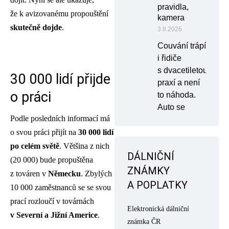
pravidla,
že k avizovanému propouštění
kamera
skutečně dojde
.
3.8.2026
Couvání trápí
i řidiče
s dvacetiletou
30 000 lidí přijde
praxí a není
o práci
to náhoda.
Auto se
Podle posledních informací má
o svou práci přijít na
30 000 lidí
po celém světě
. Většina z nich
DÁLNIČNÍ
(20 000) bude propuštěna
ZNÁMKY
z továren v
Německu
. Zbylých
A POPLATKY
10 000 zaměstnanců se se svou
prací rozloučí v továrnách
Elektronická dálniční
v Severní a Jižní Americe
.
známka ČR