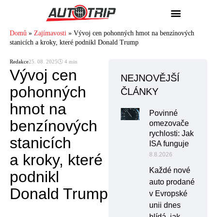
Domů
»
Zajímavosti
»
Vývoj cen pohonných hmot na benzínových
stanicích a kroky, které podnikl Donald Trump
Redakce
25. 08. 2025
🕓 4 min
Vývoj cen
NEJNOVĚJŠÍ
pohonných
ČLÁNKY
hmot na
Povinné
benzínových
omezovače
rychlosti: Jak
stanicích
ISA funguje
a kroky, které
8.8.2026
Každé nové
podnikl
auto prodané
Donald Trump
v Evropské
unii dnes
hlídá, jak