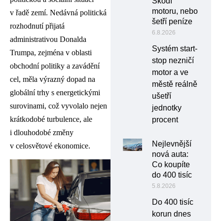
Škodí
motoru, nebo
v řadě zemí. Nedávná politická
šetří peníze
rozhodnutí přijatá
6.8.2026
administrativou Donalda
Systém start-
Trumpa, zejména v oblasti
stop nezničí
obchodní politiky a zavádění
motor a ve
cel, měla výrazný dopad na
městě reálně
globální trhy s energetickými
ušetří
surovinami, což vyvolalo nejen
jednotky
krátkodobé turbulence, ale
procent
i dlouhodobé změny
Nejlevnější
v celosvětové ekonomice.
nová auta:
Co koupíte
do 400 tisíc
5.8.2026
Do 400 tisíc
korun dnes