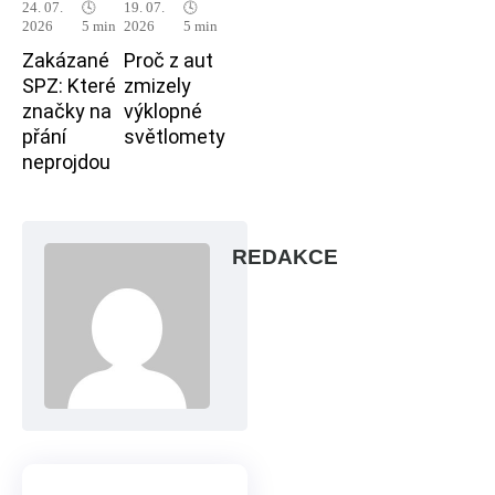
24. 07.
🕓
19. 07.
🕓
2026
5 min
2026
5 min
Zakázané
Proč z aut
SPZ: Které
zmizely
značky na
výklopné
přání
světlomety
neprojdou
REDAKCE