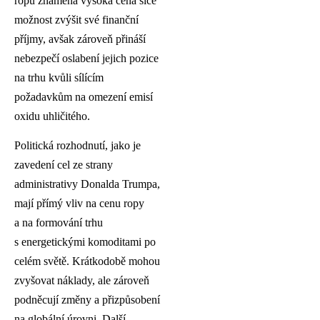
ropu znamená vysoká cena sice
možnost zvýšit své finanční
příjmy, avšak zároveň přináší
nebezpečí oslabení jejich pozice
na trhu kvůli sílícím
požadavkům na omezení emisí
oxidu uhličitého.
Politická rozhodnutí, jako je
zavedení cel ze strany
administrativy Donalda Trumpa,
mají přímý vliv na cenu ropy
a na formování trhu
s energetickými komoditami po
celém světě. Krátkodobě mohou
zvyšovat náklady, ale zároveň
podněcují změny a přizpůsobení
na globální úrovni. Další