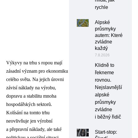
rychle
Alpské
průsmyky
autem: Které
zvládne
každý
7.8.2026
Výkyvy na trhu s ropou mají
Klidně to
zásadní význam pro ekonomiku
řekneme
celého světa. Na jejich úrovni
rovnou.
Nejslavnější
závisí náklady na výrobu,
alpské
dopravu a stabilitu mnoha
průsmyky
hospodářských sektorů.
zvládne
Kolísání na tomto trhu
i běžný řidič
neovlivňuje jen výrobní
a přepravní náklady, ale také
Start-stop:
politickou a sociální situaci