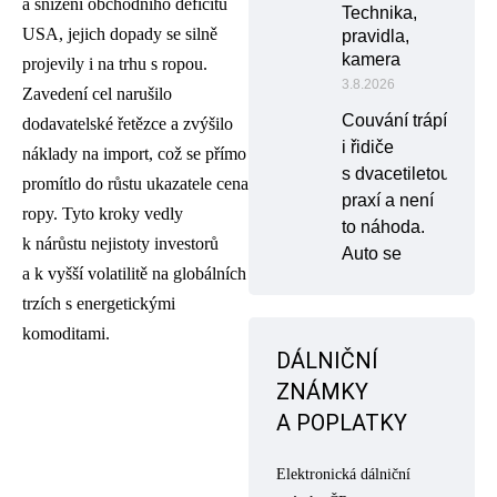
a snížení obchodního deficitu
Technika,
USA, jejich dopady se silně
pravidla,
kamera
projevily i na trhu s ropou.
3.8.2026
Zavedení cel narušilo
Couvání trápí
dodavatelské řetězce a zvýšilo
i řidiče
náklady na import, což se přímo
s dvacetiletou
promítlo do růstu ukazatele cena
praxí a není
ropy. Tyto kroky vedly
to náhoda.
k nárůstu nejistoty investorů
Auto se
a k vyšší volatilitě na globálních
trzích s energetickými
komoditami.
DÁLNIČNÍ
ZNÁMKY
A POPLATKY
Elektronická dálniční