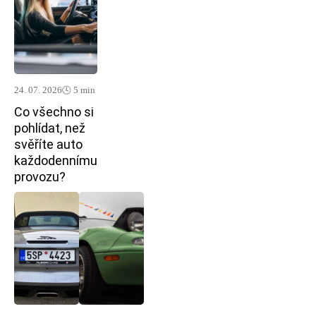
24. 07. 2026
🕓 5 min
Co všechno si
pohlídat, než
svěříte auto
každodennímu
provozu?