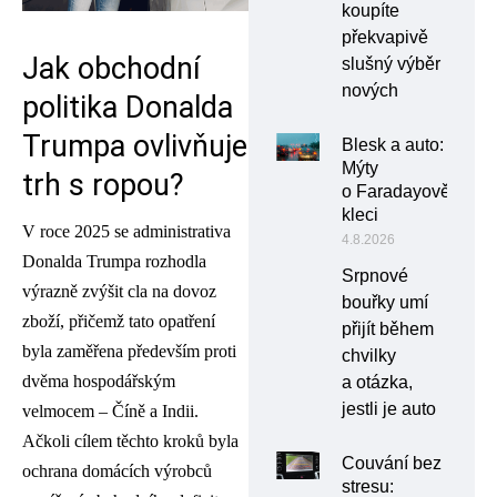
koupíte
překvapivě
Jak obchodní
slušný výběr
nových
politika Donalda
Trumpa ovlivňuje
Blesk a auto:
Mýty
trh s ropou?
o Faradayově
kleci
V roce 2025 se administrativa
4.8.2026
Donalda Trumpa rozhodla
Srpnové
výrazně zvýšit cla na dovoz
bouřky umí
zboží, přičemž tato opatření
přijít během
byla zaměřena především proti
chvilky
dvěma hospodářským
a otázka,
jestli je auto
velmocem – Číně a Indii.
Ačkoli cílem těchto kroků byla
Couvání bez
ochrana domácích výrobců
stresu: