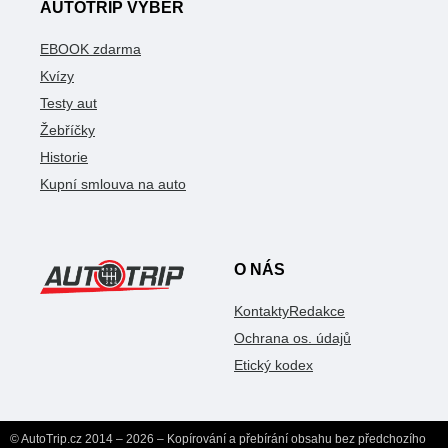
AUTOTRIP VÝBĚR
EBOOK zdarma
Kvízy
Testy aut
Žebříčky
Historie
Kupní smlouva na auto
O NÁS
Kontakty
Redakce
Ochrana os. údajů
Etický kodex
© AutoTrip.cz 2014 – 2026 – Kopírování a přebírání obsahu bez předchozího