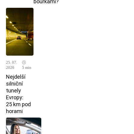
bouřkami?
25. 07.
🕓
2026
5 min
Nejdelší
silniční
tunely
Evropy:
25 km pod
horami