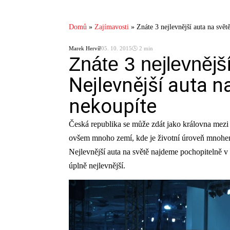
Domů
»
Zajímavosti
»
Znáte 3 nejlevnější auta na svět
Marek Hervíř
05. 10. 2015
🕓 2 min
Znáte 3 nejlevnějš
Nejlevnější auta n
nekoupíte
Česká republika se může zdát jako královna mezi 
ovšem mnoho zemí, kde je životní úroveň mnohem 
Nejlevnější auta na světě najdeme pochopitelně v 
úplně nejlevnější.