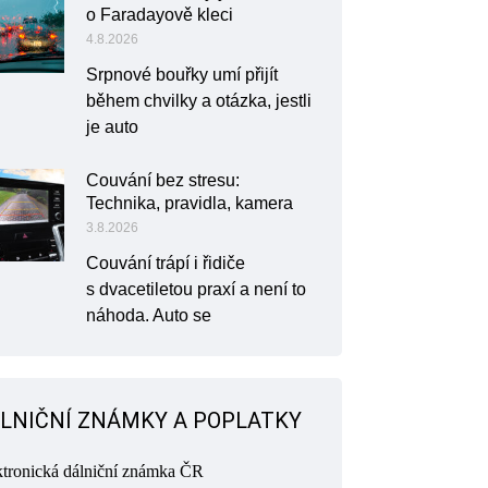
o Faradayově kleci
4.8.2026
Srpnové bouřky umí přijít
během chvilky a otázka, jestli
je auto
Couvání bez stresu:
Technika, pravidla, kamera
3.8.2026
Couvání trápí i řidiče
s dvacetiletou praxí a není to
náhoda. Auto se
LNIČNÍ ZNÁMKY A POPLATKY
ktronická dálniční známka ČR