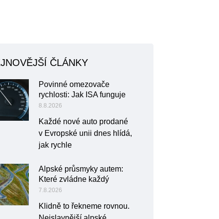
JNOVĚJŠÍ ČLÁNKY
Povinné omezovače
rychlosti: Jak ISA funguje
8.8.2026
Každé nové auto prodané
v Evropské unii dnes hlídá,
jak rychle
Alpské průsmyky autem:
Které zvládne každý
7.8.2026
Klidně to řekneme rovnou.
Nejslavnější alpské