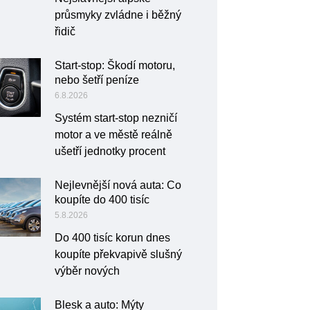
průsmyky zvládne i běžný
řidič
Start-stop: Škodí motoru,
nebo šetří peníze
6.8.2026
Systém start-stop nezničí
motor a ve městě reálně
ušetří jednotky procent
Nejlevnější nová auta: Co
koupíte do 400 tisíc
5.8.2026
Do 400 tisíc korun dnes
koupíte překvapivě slušný
výběr nových
Blesk a auto: Mýty