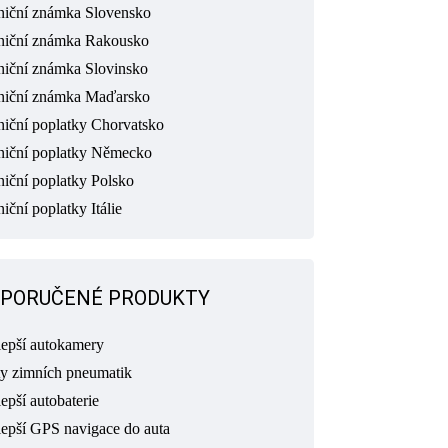
niční známka Slovensko
niční známka Rakousko
niční známka Slovinsko
niční známka Maďarsko
niční poplatky Chorvatsko
niční poplatky Německo
niční poplatky Polsko
iční poplatky Itálie
PORUČENÉ PRODUKTY
lepší autokamery
ty zimních pneumatik
epší autobaterie
lepší GPS navigace do auta