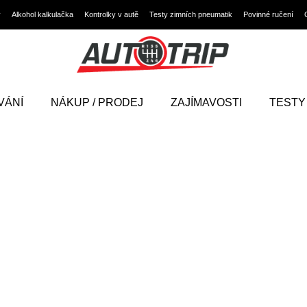
y
Alkohol kalkulačka
Kontrolky v autě
Testy zimních pneumatik
Povinné ručení
VÁNÍ
NÁKUP / PRODEJ
ZAJÍMAVOSTI
TESTY