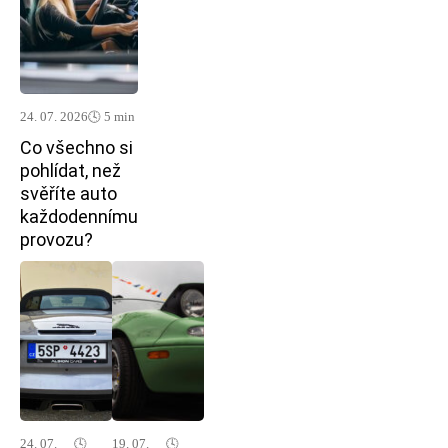
24. 07. 2026
🕓 5 min
Co všechno si
pohlídat, než
svěříte auto
každodennímu
provozu?
24. 07.
🕓
19. 07.
🕓