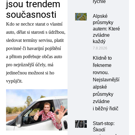
jsou trendem
rychle
současnosti
Alpské
průsmyky
Kdo se nechce starat o vlastní
autem: Které
auto, dělat si starosti s údržbou,
zvládne
sledovat termíny servisu, platit
každý
povinné či havarijní pojištění
7.8.2026
a přitom potřebuje občas auto
Klidně to
pro nejrůznější účely, má
řekneme
rovnou.
jedinečnou možnost si ho
Nejslavnější
vypůjčit.
alpské
průsmyky
zvládne
i běžný řidič
Start-stop:
Škodí