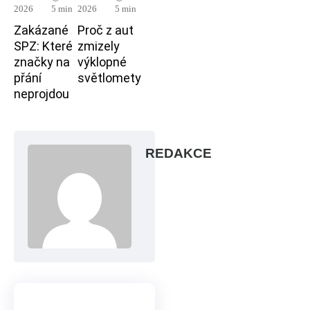
2026
5 min
2026
5 min
Zakázané
Proč z aut
SPZ: Které
zmizely
značky na
výklopné
přání
světlomety
neprojdou
REDAKCE