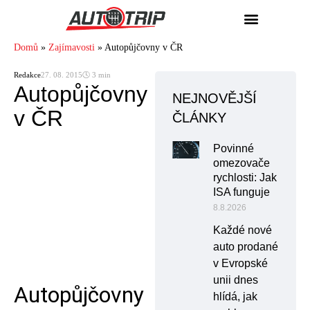
Domů
»
Zajímavosti
»
Autopůjčovny v ČR
Redakce
27. 08. 2015
🕓 3 min
Autopůjčovny
NEJNOVĚJŠÍ
v ČR
ČLÁNKY
Povinné
omezovače
rychlosti: Jak
ISA funguje
8.8.2026
Každé nové
auto prodané
v Evropské
unii dnes
Autopůjčovny
hlídá, jak