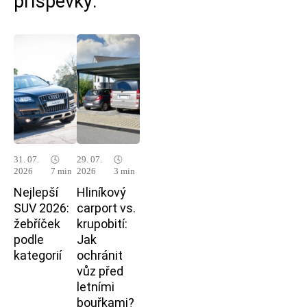
příspěvky:
31. 07.
🕓
29. 07.
🕓
2026
7 min
2026
3 min
Nejlepší
Hliníkový
SUV 2026:
carport vs.
žebříček
krupobití:
podle
Jak
kategorií
ochránit
vůz před
letními
bouřkami?