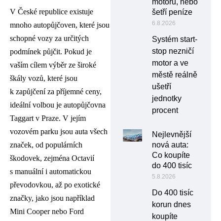
motoru, nebo
V České republice existuje
šetří peníze
6.8.2026
mnoho autopůjčoven, které jsou
schopné vozy za určitých
Systém start-
stop nezničí
podmínek půjčit. Pokud je
motor a ve
vaším cílem výběr ze široké
městě reálně
škály vozů, které jsou
ušetří
k zapůjčení za příjemné ceny,
jednotky
ideální volbou je autopůjčovna
procent
Taggart v Praze. V jejím
vozovém parku jsou auta všech
Nejlevnější
značek, od populárních
nová auta:
Co koupíte
škodovek, zejména Octavií
do 400 tisíc
s manuální i automatickou
5.8.2026
převodovkou, až po exotické
Do 400 tisíc
značky, jako jsou například
korun dnes
Mini Cooper nebo Ford
koupíte