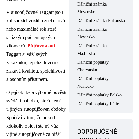
Dálniční známka
Slovensko
V autopůjčovně Taggart jsou
k dispozici vozidla zcela nová
Dálniční známka Rakousko
nebo maximálně rok stará
Dálniční známka
Slovinsko
s nízkým počtem ujetých
kilometrů.
Půjčovna aut
Dálniční známka
Maďarsko
Taggart si váží svých
Dálniční poplatky
zákazníků, jejichž důvěru si
Chorvatsko
získává kvalitou, spolehlivostí
Dálniční poplatky
a osobním přístupem.
Německo
O její oblibě a výborné pověsti
Dálniční poplatky Polsko
svědčí i nabídka, která nemá
Dálniční poplatky Itálie
u jiných autopůjčoven obdoby.
Spočívá v tom, že pokud
kdokoliv objeví stejný vůz
DOPORUČENÉ
v jiné autopůjčovně za nižší