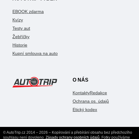
EBOOK zdarma
Kvízy
Testy aut
Žebříčky
Historie
Kupní smlouva na auto
O NÁS
Kontakty
Redakce
Ochrana os. údajů
Etický kodex
© AutoTrip.cz 2014 – 2026 – Kopírování a přebírání obsahu bez předchozího
souhlasu není dovoleno.
Zásady ochrany osobních údajů
. Fotky používáme