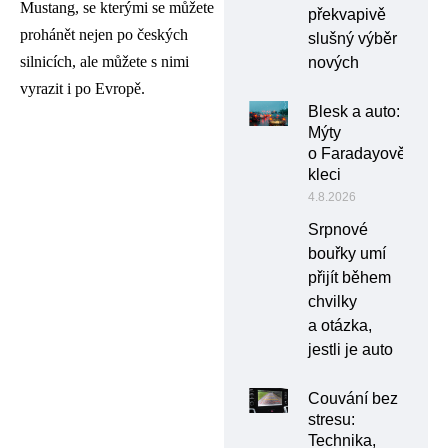
Mustang, se kterými se můžete
překvapivě
prohánět nejen po českých
slušný výběr
silnicích, ale můžete s nimi
nových
vyrazit i po Evropě.
Blesk a auto:
Mýty
o Faradayově
kleci
4.8.2026
Srpnové
bouřky umí
přijít během
chvilky
a otázka,
jestli je auto
Couvání bez
stresu:
Technika,