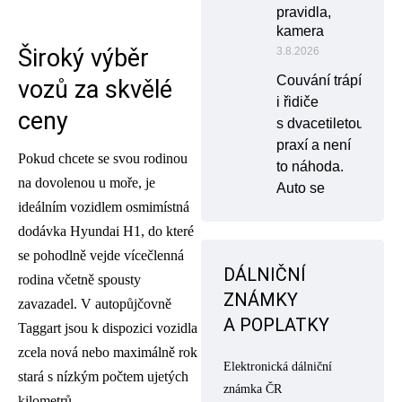
pravidla,
kamera
Široký výběr
3.8.2026
Couvání trápí
vozů za skvělé
i řidiče
ceny
s dvacetiletou
praxí a není
Pokud chcete se svou rodinou
to náhoda.
na dovolenou u moře, je
Auto se
ideálním vozidlem osmimístná
dodávka Hyundai H1, do které
se pohodlně vejde vícečlenná
DÁLNIČNÍ
rodina včetně spousty
ZNÁMKY
zavazadel. V autopůjčovně
A POPLATKY
Taggart jsou k dispozici vozidla
zcela nová nebo maximálně rok
Elektronická dálniční
stará s nízkým počtem ujetých
známka ČR
kilometrů.