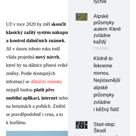
rychle
Alpské
průsmyky
Už v roce 2020 by měl
skončit
autem: Které
klasický zažitý systém nákupu
zvládne
a kontrol dálničních známek
.
každý
Již v únoru tohoto roku totiž
7.8.2026
vláda projedná
nový návrh
,
Klidně to
které by na dálnice přinesl velké
řekneme
rovnou.
změny. Podle dostupných
Nejslavnější
informací se
dálniční známky
alpské
nejspíš budou
platit přes
průsmyky
mobilní aplikaci, internet
nebo
zvládne
na benzinách a poštách. Změní
i běžný řidič
se pravděpodobně i cena, a to
k horšímu.
Start-stop:
Škodí