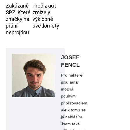
Zakázané
Proč z aut
SPZ: Které
zmizely
značky na
výklopné
přání
světlomety
neprojdou
JOSEF
FENCL
Pro některé
jsou auta
možná
pouhým
přibližovadlem,
ale k tomu se
já nehlásím.
Jsem také