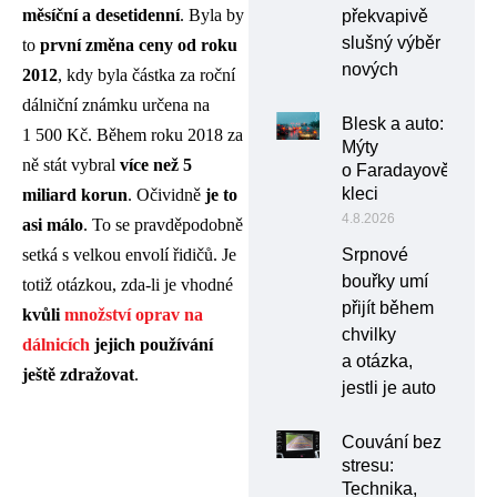
měsíční a desetidenní
. Byla by
překvapivě
slušný výběr
to
první změna ceny od roku
nových
2012
, kdy byla částka za roční
dálniční známku určena na
Blesk a auto:
1 500 Kč. Během roku 2018 za
Mýty
ně stát vybral
více než 5
o Faradayově
kleci
miliard korun
. Očividně
je to
4.8.2026
asi málo
. To se pravděpodobně
Srpnové
setká s velkou envolí řidičů. Je
bouřky umí
totiž otázkou, zda-li je vhodné
přijít během
kvůli
množství oprav na
chvilky
dálnicích
jejich používání
a otázka,
ještě zdražovat
.
jestli je auto
Couvání bez
stresu:
Technika,