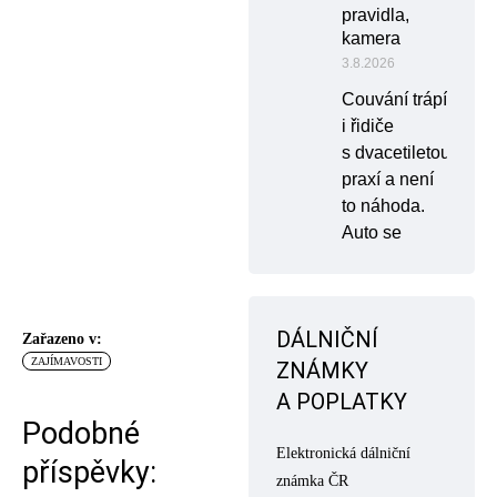
pravidla,
kamera
3.8.2026
Couvání trápí
i řidiče
s dvacetiletou
praxí a není
to náhoda.
Auto se
DÁLNIČNÍ
Zařazeno v:
ZAJÍMAVOSTI
ZNÁMKY
A POPLATKY
Podobné
Elektronická dálniční
příspěvky:
známka ČR