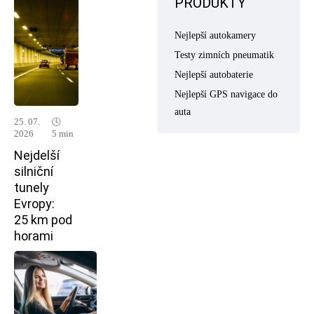
PRODUKTY
Nejlepší autokamery
Testy zimních pneumatik
Nejlepší autobaterie
Nejlepší GPS navigace do
auta
25. 07.
🕓
2026
5 min
Nejdelší
silniční
tunely
Evropy:
25 km pod
horami