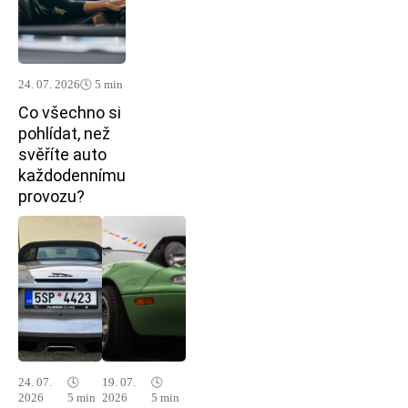
24. 07. 2026
🕓 5 min
Co všechno si
pohlídat, než
svěříte auto
každodennímu
provozu?
24. 07.
🕓
19. 07.
🕓
2026
5 min
2026
5 min