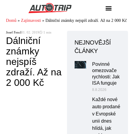
Domů
»
Zajímavosti
»
Dálniční známky nejspíš zdraží. Až na 2 000 Kč
Josef Fencl
01. 02. 2019
🕓 1 min
Dálniční
NEJNOVĚJŠÍ
známky
ČLÁNKY
nejspíš
Povinné
zdraží. Až na
omezovače
rychlosti: Jak
2 000 Kč
ISA funguje
8.8.2026
Každé nové
auto prodané
v Evropské
unii dnes
hlídá, jak