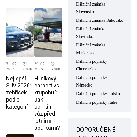
Dálniční známka
Slovensko
Dálniční známka Rakousko
Dálniční známka
Slovinsko
Dálniční známka
Maďarsko
Dálniční poplatky
31. 07.
🕓
29. 07.
🕓
Chorvatsko
2026
7 min
2026
3 min
Nejlepší
Hliníkový
Dálniční poplatky
SUV 2026:
carport vs.
Německo
žebříček
krupobití:
Dálniční poplatky Polsko
podle
Jak
Dálniční poplatky Itálie
kategorií
ochránit
vůz před
letními
bouřkami?
DOPORUČENÉ