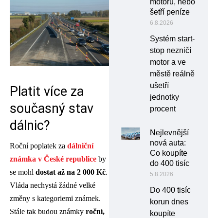
motoru, nebo
šetří peníze
6.8.2026
Systém start-
stop nezničí
motor a ve
městě reálně
ušetří
Platit více za
jednotky
současný
stav
procent
dálnic?
Nejlevnější
nová auta:
Roční poplatek za
dálniční
Co koupíte
známka v České republice
by
do 400 tisíc
se mohl
dostat až na 2 000 Kč
.
5.8.2026
Vláda nechystá žádné velké
Do 400 tisíc
změny s kategoriemi známek.
korun dnes
Stále tak budou známky
roční,
koupíte