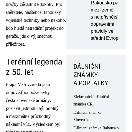
Rakousko patří
dražby zúčastnit kdokoliv. Pro
mezi země
sběratele, nadšence, fanoušky
s nejpřísnějšími
vojenské techniky nebo někoho,
dopravními
kdo hledá netradiční projekt do
pravidly ve
garáže, jde o výjimečnou
střední Evropě
příležitost.
Terénní legenda
DÁLNIČNÍ
z 50. let
ZNÁMKY
A POPLATKY
Praga V3S vznikla jako
odpověď na požadavky
Elektronická dálniční
československé armády:
známka ČR
postavit jednoduchý, odolný
Dálniční známka
a maximálně průchodný
Slovensko
nákladní vůz. Výsledkem byl
Dálniční známka Rakousko