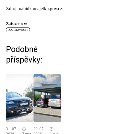
Zdroj: nabidkamajetku.gov.cz.
Zařazeno v:
ZAJÍMAVOSTI
Podobné
příspěvky:
31. 07.
🕓
29. 07.
🕓