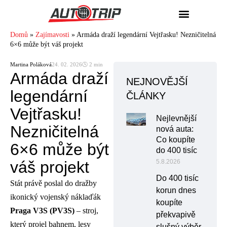
Domů
»
Zajímavosti
»
Armáda draží legendární Vejtřasku! Nezničitelná
6×6 může být váš projekt
Martina Poláková
24. 02. 2026
🕓 2 min
Armáda draží
NEJNOVĚJŠÍ
legendární
ČLÁNKY
Vejtřasku!
Nejlevnější
Nezničitelná
nová auta:
Co koupíte
6×6 může být
do 400 tisíc
váš projekt
5.8.2026
Do 400 tisíc
Stát právě poslal do dražby
korun dnes
ikonický vojenský náklaďák
koupíte
Praga V3S (PV3S)
– stroj,
překvapivě
který projel bahnem, lesy
slušný výběr