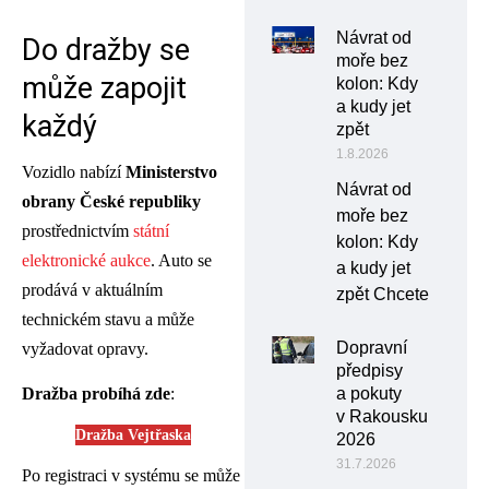
Návrat od
Do dražby se
moře bez
může zapojit
kolon: Kdy
a kudy jet
každý
zpět
1.8.2026
Vozidlo nabízí
Ministerstvo
Návrat od
obrany České republiky
moře bez
prostřednictvím
státní
kolon: Kdy
elektronické aukce
. Auto se
a kudy jet
prodává v aktuálním
zpět Chcete
technickém stavu a může
Dopravní
vyžadovat opravy.
předpisy
a pokuty
Dražba probíhá zde
:
v Rakousku
Dražba Vejtřaska
2026
31.7.2026
Po registraci v systému se může