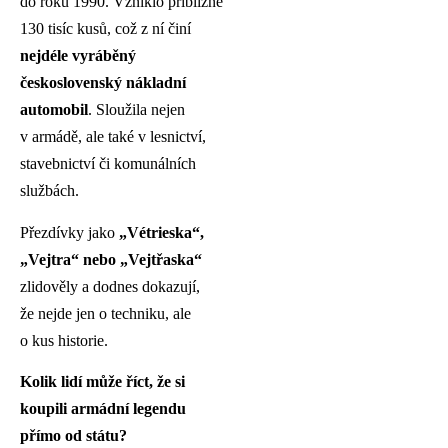
do roku 1990. Vzniklo přibližně
130 tisíc kusů, což z ní činí
nejdéle vyráběný
československý nákladní
automobil
. Sloužila nejen
v armádě, ale také v lesnictví,
stavebnictví či komunálních
službách.
Přezdívky jako
„Vétrieska“,
„Vejtra“ nebo „Vejtřaska“
zlidověly a dodnes dokazují,
že nejde jen o techniku, ale
o kus historie.
Kolik lidí může říct, že si
koupili armádní legendu
přímo od státu?