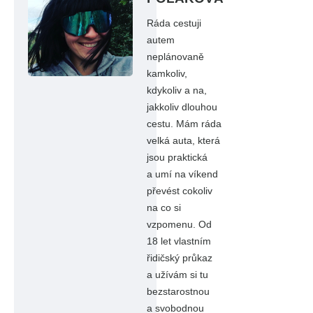
Ráda cestuji
autem
neplánovaně
kamkoliv,
kdykoliv a na,
jakkoliv dlouhou
cestu. Mám ráda
velká auta, která
jsou praktická
a umí na víkend
převést cokoliv
na co si
vzpomenu. Od
18 let vlastním
řidičský průkaz
a užívám si tu
bezstarostnou
a svobodnou