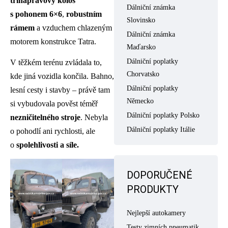
třínápravový kolos
Dálniční známka
s pohonem 6×6
,
robustním
Slovinsko
rámem
a vzduchem chlazeným
Dálniční známka
motorem konstrukce Tatra.
Maďarsko
Dálniční poplatky
V těžkém terénu zvládala to,
Chorvatsko
kde jiná vozidla končila. Bahno,
Dálniční poplatky
lesní cesty i stavby – právě tam
Německo
si vybudovala pověst téměř
Dálniční poplatky Polsko
nezničitelného stroje
. Nebyla
Dálniční poplatky Itálie
o pohodlí ani rychlosti, ale
o
spolehlivosti a síle.
DOPORUČENÉ
PRODUKTY
Nejlepší autokamery
Testy zimních pneumatik