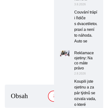
3.8.2026
Couvání trápí
i řidiče
s dvacetiletou
praxí a není
to náhoda.
Auto se
Reklamace
ojetiny: Na
co máte
právo
2.8.2026
Koupili jste
ojetinu a za
pár týdnů se
Obsah
ZOBRAZIT
ozvala vada,
o které