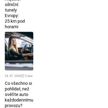
silniční
tunely
Evropy:
25 km pod
horami
24. 07. 2026
🕓 5 min
Co všechno si
pohlídat, než
svěříte auto
každodennímu
provozu?