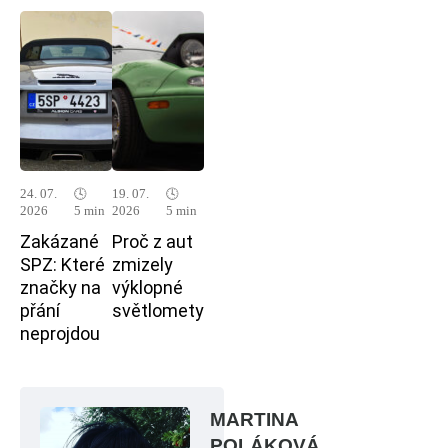
24. 07.
🕓
19. 07.
🕓
2026
5 min
2026
5 min
Zakázané
Proč z aut
SPZ: Které
zmizely
značky na
výklopné
přání
světlomety
neprojdou
MARTINA
POLÁKOVÁ