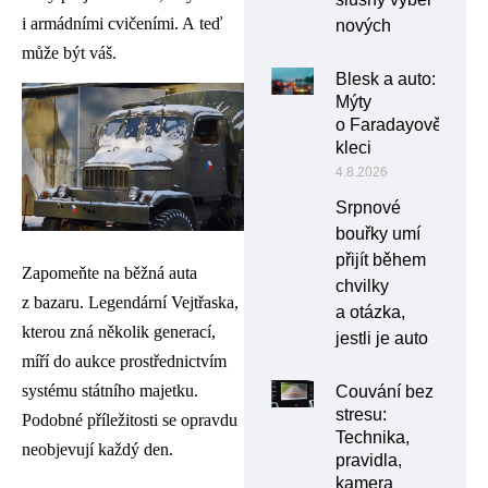
i armádními cvičeními. A teď
nových
může být váš.
Blesk a auto:
Mýty
o Faradayově
kleci
4.8.2026
Srpnové
bouřky umí
přijít během
Zapomeňte na běžná auta
chvilky
z bazaru. Legendární Vejtřaska,
a otázka,
kterou zná několik generací,
jestli je auto
míří do aukce prostřednictvím
systému státního majetku.
Couvání bez
stresu:
Podobné příležitosti se opravdu
Technika,
neobjevují každý den.
pravidla,
kamera