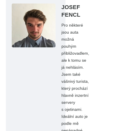
JOSEF
FENCL
Pro některé
jsou auta
možná
pouhým
přibližovadlem,
ale k tomu se
já nehlásím.
Jsem také
vášnivý turista,
který prochází
hlavně inzertní
servery
s ojetinami.
Ideální auto je
podle mě
nenápadné