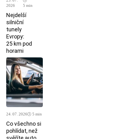
25. 07.
🕓
2026
5 min
Nejdelší
silniční
tunely
Evropy:
25 km pod
horami
24. 07. 2026
🕓 5 min
Co všechno si
pohlídat, než
svěříte auto