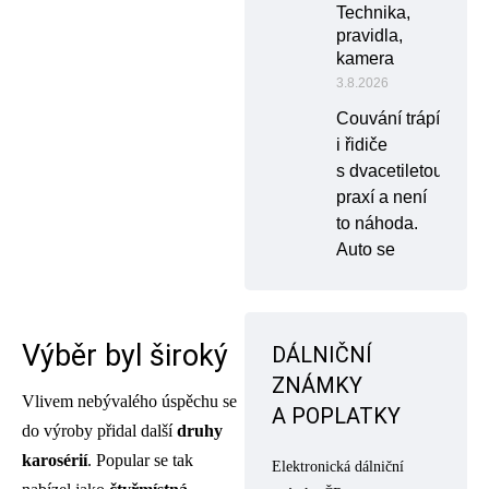
Technika,
pravidla,
kamera
3.8.2026
Couvání trápí
i řidiče
s dvacetiletou
praxí a není
to náhoda.
Auto se
Výběr byl široký
DÁLNIČNÍ
ZNÁMKY
Vlivem nebývalého úspěchu se
A POPLATKY
do výroby přidal další
druhy
karosérií
. Popular se tak
Elektronická dálniční