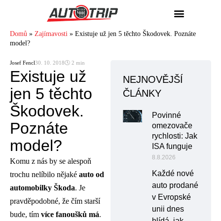
Domů
»
Zajímavosti
»
Existuje už jen 5 těchto Škodovek. Poznáte
model?
Josef Fencl
30. 10. 2018
🕓 2 min
Existuje už
NEJNOVĚJŠÍ
jen 5 těchto
ČLÁNKY
Škodovek.
Povinné
Poznáte
omezovače
rychlosti: Jak
model?
ISA funguje
8.8.2026
Komu z nás by se alespoň
Každé nové
trochu nelíbilo nějaké
auto od
auto prodané
automobilky Škoda
. Je
v Evropské
pravděpodobné, že čím starší
unii dnes
bude, tím
více fanoušků má
.
hlídá, jak