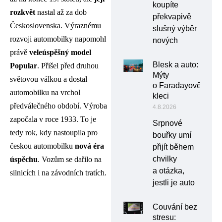
koupíte
rozkvět
nastal až za dob
překvapivě
Československa. Výraznému
slušný výběr
rozvoji automobilky napomohl
nových
právě
veleúspěšný model
Blesk a auto:
Popular
. Přišel před druhou
Mýty
světovou válkou a dostal
o Faradayově
automobilku na vrchol
kleci
předválečného období. Výroba
4.8.2026
započala v roce 1933. To je
Srpnové
tedy rok, kdy nastoupila pro
bouřky umí
českou automobilku
nová éra
přijít během
chvilky
úspěchu
. Vozům se dařilo na
a otázka,
silnicích i na závodních tratích.
jestli je auto
Couvání bez
stresu: