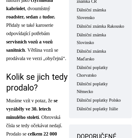
nabízel jako
čtyřmístná
známka ČR
kabriolet
, dvoumístný
Dálniční známka
roadster, sedan
a
tudor.
Slovensko
Přidaly se také karoserie
Dálniční známka Rakousko
odpovídající potřebám
Dálniční známka
servisních vozů a vozů
Slovinsko
sanitních
. Většina vozů se
Dálniční známka
prodávala ve verzi „obyčejná“.
Maďarsko
Dálniční poplatky
Kolik se jich tedy
Chorvatsko
Dálniční poplatky
prodalo?
Německo
Musíme vzít v potaz, že
se
Dálniční poplatky Polsko
vyráběly ve 30. letech
Dálniční poplatky Itálie
minulého století
. Obrovská
čísla se tedy očekávat nedají.
Prodalo se
celkem 22 000
DOPORUČENÉ