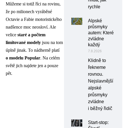
Můžeme si totiž říci na rovinu,
rychle
že po milionech vyráběné
Octavie a Fabie motoristického
Alpské
průsmyky
nadšence moc neosloví. Ale
autem: Které
velice
staré a počtem
zvládne
limitované modely
jsou na tom
každý
úplně jinak. To nádherně platí
7.8.2026
o modelu Popular
. Na celém
Klidně to
světě jich najdete jen a pouze
řekneme
pět.
rovnou.
Nejslavnější
alpské
průsmyky
zvládne
i běžný řidič
Start-stop: