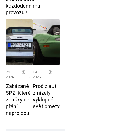
každodennímu
provozu?
24. 07.
🕓
19. 07.
🕓
2026
5 min
2026
5 min
Zakázané
Proč z aut
SPZ: Které
zmizely
značky na
výklopné
přání
světlomety
neprojdou