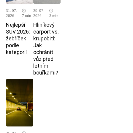
31. 07.
🕓
29. 07.
🕓
2026
7 min
2026
3 min
Nejlepší
Hliníkový
SUV 2026:
carport vs.
žebříček
krupobití:
podle
Jak
kategorií
ochránit
vůz před
letními
bouřkami?