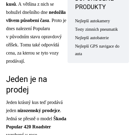
kusů
. A většina z nich se
PRODUKTY
bohužel dnešního dne
nedožila
vlivem působení času
. Proto je
Nejlepší autokamery
dnes nalezení Popularu
Testy zimních pneumatik
v původním stavu opravdový
Nejlepší autobaterie
oříšek. Tomu také odpovídá
Nejlepší GPS navigace do
cena, za kterou se tyto vozy
auta
prodávají.
Jeden je na
prodej
Jeden krásný kus teď prodává
jeden
nizozemský prodejce
.
Jedná se přesně o model
Škoda
Popular 420 Roadster
vyrobený v roce