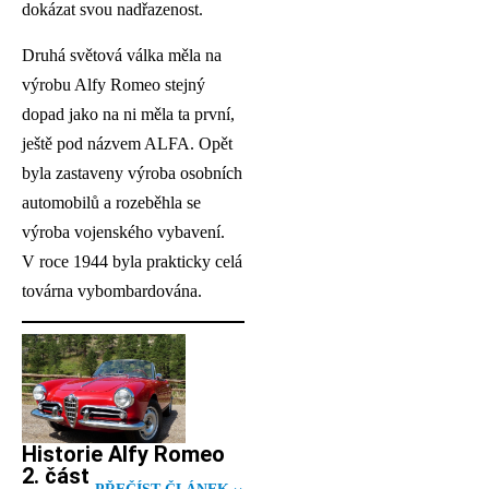
dokázat svou nadřazenost.
Druhá světová válka měla na
výrobu Alfy Romeo stejný
dopad jako na ni měla ta první,
ještě pod názvem ALFA. Opět
byla zastaveny výroba osobních
automobilů a rozeběhla se
výroba vojenského vybavení.
V roce 1944 byla prakticky celá
továrna vybombardována.
Historie Alfy Romeo
2. část