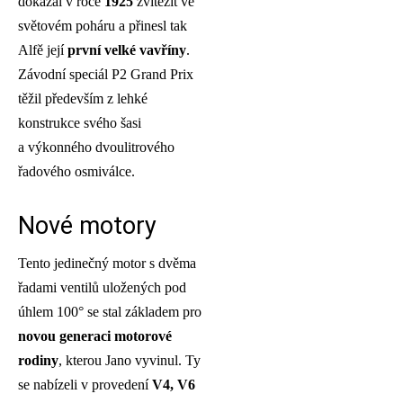
dokázal v roce
1925
zvítězit ve
světovém poháru a přinesl tak
Alfě její
první velké vavříny
.
Závodní speciál P2 Grand Prix
těžil především z lehké
konstrukce svého šasi
a výkonného dvoulitrového
řadového osmiválce.
Nové motory
Tento jedinečný motor s dvěma
řadami ventilů uložených pod
úhlem 100° se stal základem pro
novou generaci motorové
rodiny
, kterou Jano vyvinul. Ty
se nabízeli v provedení
V4, V6