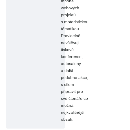
mnoha
webových
projektů
s motoristickou
tématikou.
Pravidelně
navštěvuji
tiskové
konference,
autosalony
a další
podobné akce,
s cílem
připravit pro
své čtenáře co
možná
nejkvalitnější
obsah.