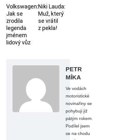
Volkswagen:
Niki Lauda:
Jak se
Muž, který
zrodila
se vrátil
legenda
z pekla!
jménem
lidový vůz
PETR
MÍKA
Ve vodách
motoristické
novinařiny se
pohybuji již
pátým rokem.
Podílel jsem
se na chodu