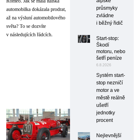
alpské
Romeo. Jak se malá italská
průsmyky
automobilka dokázala prodrat,
zvládne
až na výsluní automobilového
i běžný řidič
světa? To se dozvíte
v následujících řádcích.
Start-stop:
Škodí
motoru, nebo
šetří peníze
6.8.2026
Systém start-
stop nezničí
motor a ve
městě reálně
ušetří
jednotky
procent
Nejlevnější