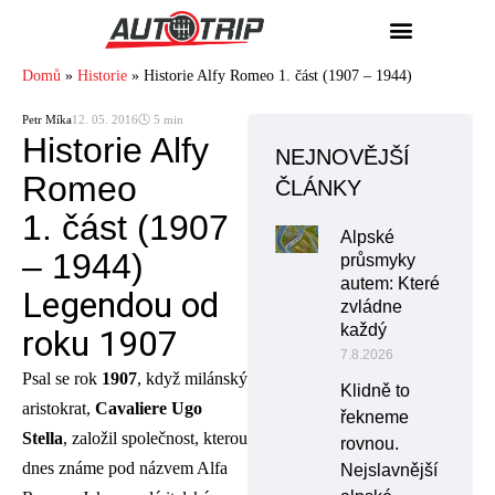
Domů
»
Historie
»
Historie Alfy Romeo 1. část (1907 – 1944)
Petr Míka
12. 05. 2016
🕓 5 min
Historie Alfy
NEJNOVĚJŠÍ
Romeo
ČLÁNKY
1. část (1907
Alpské
– 1944)
průsmyky
autem: Které
Legendou od
zvládne
každý
roku 1907
7.8.2026
Psal se rok
1907
, když milánský
Klidně to
aristokrat,
Cavaliere Ugo
řekneme
Stella
, založil společnost, kterou
rovnou.
dnes známe pod názvem Alfa
Nejslavnější