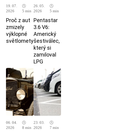
19. 07.
🕓
26. 05.
🕓
2026
5 min
2026
5 min
Proč z aut
Pentastar
zmizely
3.6 V6:
výklopné
Americký
světlomety
šestiválec,
který si
zamiloval
LPG
06. 04.
🕓
23. 03.
🕓
2026
8 min
2026
7 min