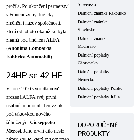
Slovensko
prožila. Po ukončení partnerství
Dálniční známka Rakousko
s Francouzy byl logicky
Dálniční známka
změněn i název společnosti,
Slovinsko
která od tohoto okamžiku byla
Dálniční známka
známá pod jménem
ALFA
Maďarsko
(
Anonima Lombarda
Dálniční poplatky
Fabbrica Automobili
).
Chorvatsko
Dálniční poplatky
24HP se 42 HP
Německo
V roce 1910 vyrobila nově
Dálniční poplatky Polsko
zrozená ALFA svůj první
Dálniční poplatky Itálie
osobní automobil. Ten vznikl
pod taktovkou nového
šéfinženýra
Giuseppeho
DOPORUČENÉ
Merosi
. Jeho první dílo neslo
PRODUKTY
název
24HP
, který byl odvozen