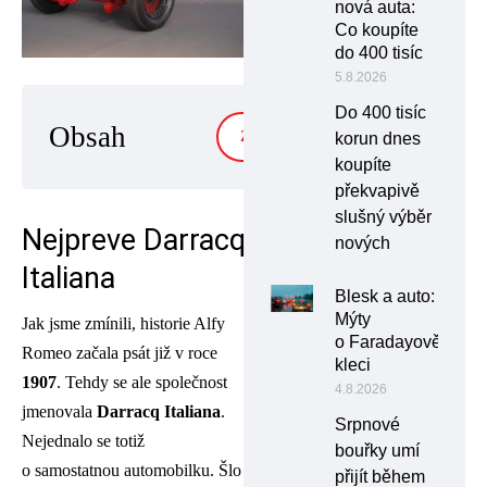
nová auta:
Co koupíte
do 400 tisíc
5.8.2026
Do 400 tisíc
Obsah
ZOBRAZIT
korun dnes
koupíte
překvapivě
slušný výběr
Nejpreve Darracq
nových
Italiana
Blesk a auto:
Mýty
Jak jsme zmínili, historie Alfy
o Faradayově
Romeo začala psát již v roce
kleci
1907
. Tehdy se ale společnost
4.8.2026
jmenovala
Darracq Italiana
.
Srpnové
Nejednalo se totiž
bouřky umí
o samostatnou automobilku. Šlo
přijít během