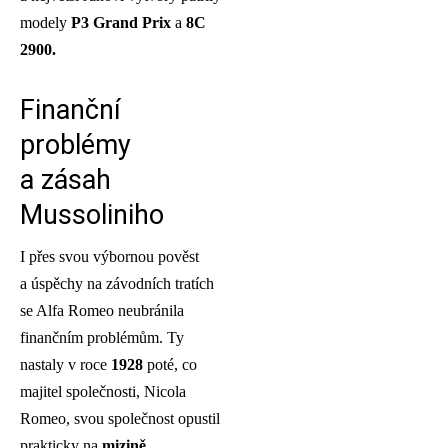
modely
P3
Grand Prix
a
8C
2900.
Finanční
problémy
a zásah
Mussoliniho
I přes svou výbornou pověst
a úspěchy na závodních tratích
se Alfa Romeo neubránila
finančním problémům. Ty
nastaly v roce
1928
poté, co
majitel společnosti, Nicola
Romeo, svou společnost opustil
prakticky na
mizině
.