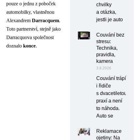
pouze o jednu z poboček
chvilky
a otázka,
automobilky, vlastněnou
jestli je auto
Alexandrem
Darracquem
.
Toto partnerství, stejně jako
Couvání bez
Darracquova společnost
stresu:
doznalo
konce
.
Technika,
pravidla,
kamera
3.8.2026
Couvání trápí
i řidiče
s dvacetiletou
praxí a není
to náhoda.
Auto se
Reklamace
ojetiny: Na