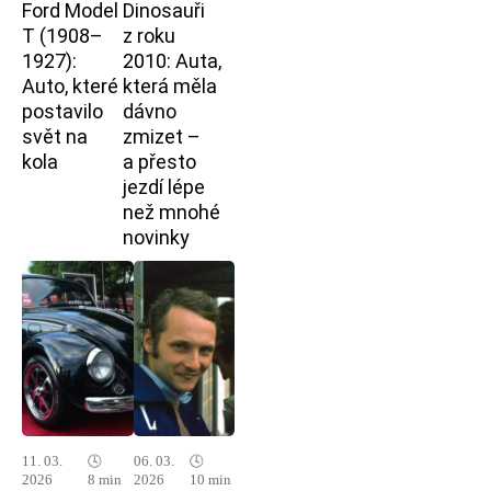
Ford Model
Dinosauři
T (1908–
z roku
1927):
2010: Auta,
Auto, které
která měla
postavilo
dávno
svět na
zmizet –
kola
a přesto
jezdí lépe
než mnohé
novinky
11. 03.
🕓
06. 03.
🕓
2026
8 min
2026
10 min