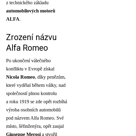
z technického základu
automobilových motorů
ALFA
.
Zrození názvu
Alfa Romeo
Po ukončení válečného
konfliktu v Evropě získal
Nicola Romeo
, díky penězům,
které vydělal během války, nad
společností plnou kontrolu
a roku 1919 se zde opět rozbíhá
výroba osobních automobilů
pod názvem Alfa Romeo. Své
místo, šéfinženýra, opět zaujal
Giuseppe Merosi
a stvořil