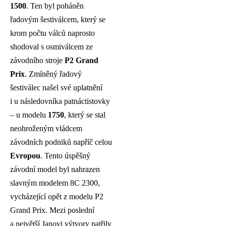
1500
. Ten byl poháněn
řadovým šestiválcem, který se
krom počtu válců naprosto
shodoval s osmiválcem ze
závodního stroje
P2 Grand
Prix
. Zmíněný řadový
šestiválec našel své uplatnění
i u následovníka patnáctistovky
– u modelu
1750
, který se stal
neohroženým vládcem
závodních podniků napříč celou
Evropou
. Tento úspěšný
závodní model byl nahrazen
slavným modelem 8C 2300,
vycházející opět z modelu P2
Grand Prix. Mezi poslední
a největší Janovi výtvory patřily