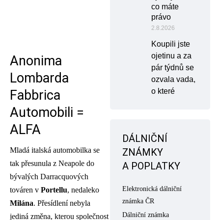
co máte
právo
2.8.2026
Koupili jste
ojetinu a za
Anonima
pár týdnů se
Lombarda
ozvala vada,
o které
Fabbrica
Automobili =
ALFA
DÁLNIČNÍ
Mladá italská automobilka se
ZNÁMKY
tak přesunula z Neapole do
A POPLATKY
bývalých Darracquových
Elektronická dálniční
továren v
Portellu
, nedaleko
známka ČR
Milána
. Přesídlení nebyla
Dálniční známka
jediná změna, kterou společnost