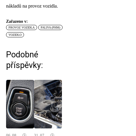
nákladů na provoz vozidla.
Zařazeno v:
PROVOZ VOZIDLA
PALIVA (PHM)
VOZIDLO
Podobné
příspěvky:
06. 08.
🕓
31. 07.
🕓