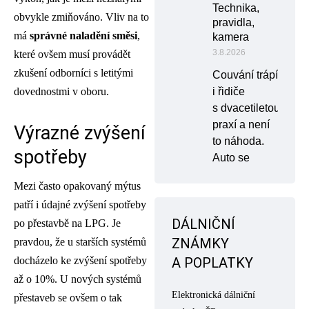
Technika,
obvykle zmiňováno. Vliv na to
pravidla,
má
správné naladění směsi
,
kamera
3.8.2026
které ovšem musí provádět
zkušení odborníci s letitými
Couvání trápí
dovednostmi v oboru.
i řidiče
s dvacetiletou
praxí a není
Výrazné zvýšení
to náhoda.
spotřeby
Auto se
Mezi často opakovaný mýtus
patří i údajné zvýšení spotřeby
DÁLNIČNÍ
po přestavbě na LPG. Je
ZNÁMKY
pravdou, že u starších systémů
docházelo ke zvýšení spotřeby
A POPLATKY
až o 10%. U nových systémů
Elektronická dálniční
přestaveb se ovšem o tak