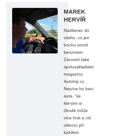
MAREK
HERVÍŘ
Nadšenec do
všeho, co jen
trochu smrdí
benzínem.
Zároveň také
spoluzakladatel
magazínu
Autotrip.cz.
Nejvíce ho baví
auta, "se
kterými si
člověk může
více hrát a cítí
odezvu při
každém