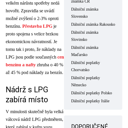
známka ČR
velkém nárůstu spotřeby nedá
Dálniční známka
hovořit. Zpravidla se uvádí
Slovensko
možné zvýšení o 2-3% oproti
Dálniční známka Rakousko
benzínu.
Přestavba LPG
je
Dálniční známka
proto spojena s velice brzkou
Slovinsko
ekonomickou návratností. Je
Dálniční známka
tomu tak i proto, že náklady na
Maďarsko
LPG jsou podle současných
cen
Dálniční poplatky
benzínu a nafty
zhruba o 40 %
Chorvatsko
až 45 % pod náklady za benzín.
Dálniční poplatky
Německo
Nádrž s LPG
Dálniční poplatky Polsko
zabírá místo
Dálniční poplatky Itálie
V minulosti skutečně byla velká
válcová nádrž LPG předmětem,
DOPORUČENÉ
který zabíral v kufru vozu