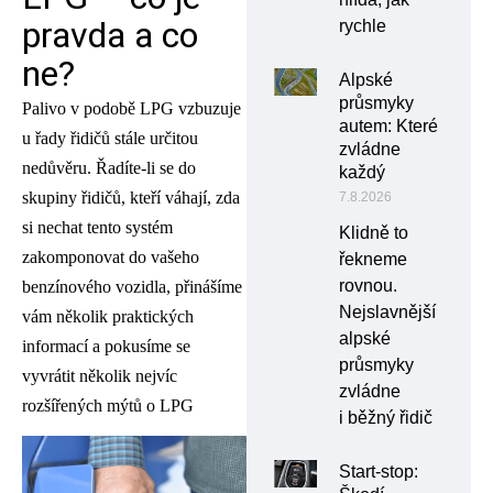
pravda a co
rychle
ne?
Alpské
průsmyky
Palivo v podobě LPG vzbuzuje
autem: Které
u řady řidičů stále určitou
zvládne
nedůvěru. Řadíte-li se do
každý
skupiny řidičů, kteří váhají, zda
7.8.2026
si nechat tento systém
Klidně to
zakomponovat do vašeho
řekneme
rovnou.
benzínového vozidla, přinášíme
Nejslavnější
vám několik praktických
alpské
informací a pokusíme se
průsmyky
vyvrátit několik nejvíc
zvládne
rozšířených mýtů o LPG
i běžný řidič
Start-stop: