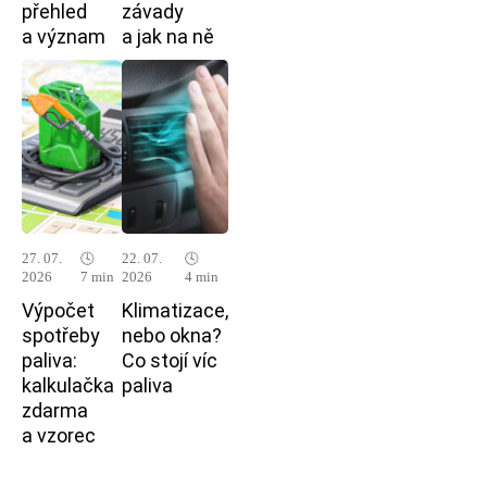
přehled
závady
a význam
a jak na ně
27. 07.
🕓
22. 07.
🕓
2026
7 min
2026
4 min
Výpočet
Klimatizace,
spotřeby
nebo okna?
paliva:
Co stojí víc
kalkulačka
paliva
zdarma
a vzorec