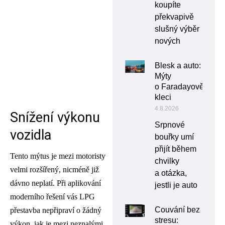
koupíte
překvapivě
slušný výběr
nových
Blesk a auto:
Mýty
o Faradayově
kleci
4.8.2026
Snížení výkonu
Srpnové
vozidla
bouřky umí
přijít během
Tento mýtus je mezi motoristy
chvilky
velmi rozšířený, nicméně již
a otázka,
dávno neplatí. Při aplikování
jestli je auto
moderního řešení vás LPG
Couvání bez
přestavba nepřipraví o žádný
stresu:
výkon, jak je mezi neznalými