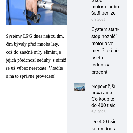
Škodí
motoru, nebo
šetří peníze
6.8.2026
Systém start-
Systémy LPG dnes nejsou tím,
stop nezničí
motor a ve
čím bývaly před mnoha lety,
městě reálně
což do značné míry eliminuje
ušetří
jejich předchozí neduhy, s nimiž
jednotky
se už vůbec nesetkáte. Vsadíte-
procent
li na to správné provedení.
Nejlevnější
nová auta:
Co koupíte
do 400 tisíc
5.8.2026
Do 400 tisíc
korun dnes