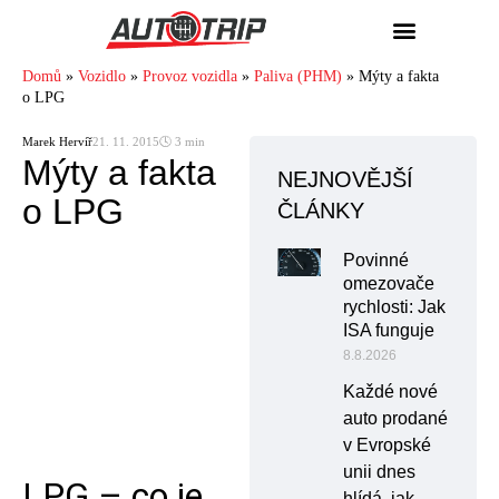
Domů
»
Vozidlo
»
Provoz vozidla
»
Paliva (PHM)
»
Mýty a fakta
o LPG
Marek Hervíř
21. 11. 2015
🕓 3 min
Mýty a fakta
NEJNOVĚJŠÍ
o LPG
ČLÁNKY
Povinné
omezovače
rychlosti: Jak
ISA funguje
8.8.2026
Každé nové
auto prodané
v Evropské
unii dnes
LPG – co je
hlídá, jak