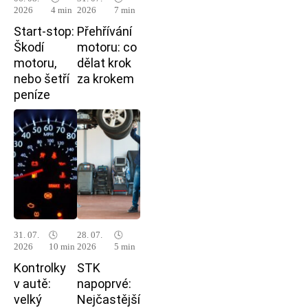
2026
4 min
2026
7 min
Start-stop:
Přehřívání
Škodí
motoru: co
motoru,
dělat krok
nebo šetří
za krokem
peníze
31. 07.
🕓
28. 07.
🕓
2026
10 min
2026
5 min
Kontrolky
STK
v autě:
napoprvé:
velký
Nejčastější