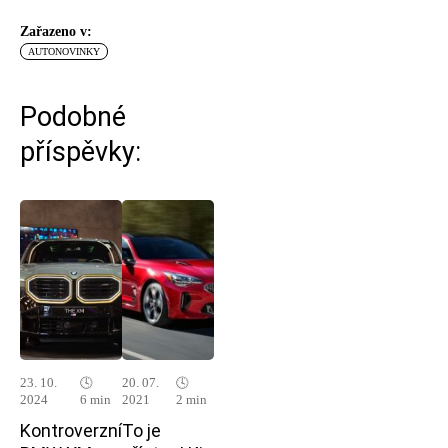
Zařazeno v:
AUTONOVINKY
Podobné
příspěvky:
23. 10.
🕓
20. 07.
🕓
2024
6 min
2021
2 min
Kontroverzní
To je