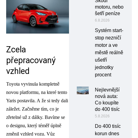
Škodí
motoru, nebo
šetří peníze
6.8.2026
Systém start-
stop nezničí
motor a ve
Zcela
městě reálně
přepracovaný
ušetří
jednotky
vzhled
procent
Toyota vyvinula kompletně
Nejlevnější
novou platformu, na které tento
nová auta:
Yaris postavila. A že si tedy dali
Co koupíte
záležet. Začněme tím, co je
do 400 tisíc
5.8.2026
zřetelné už z dálky. Bavíme se
o designu, který téměř úplně
Do 400 tisíc
korun dnes
změnil vzhled vozu. Vůz