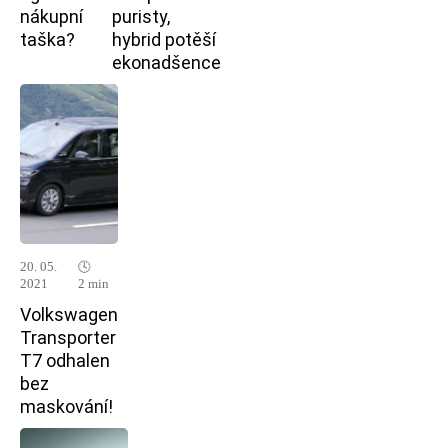
nákupní
puristy,
taška?
hybrid potěší
ekonadšence
20. 05.
🕓
2021
2 min
Volkswagen
Transporter
T7 odhalen
bez
maskování!