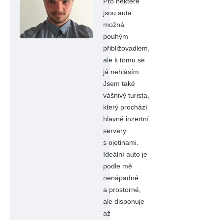
Pro některé
jsou auta
možná
pouhým
přibližovadlem,
ale k tomu se
já nehlásím.
Jsem také
vášnivý turista,
který prochází
hlavně inzertní
servery
s ojetinami.
Ideální auto je
podle mě
nenápadné
a prostorné,
ale disponuje
až