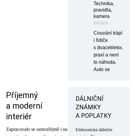
Technika,
pravidla,
kamera
3.8.2026
Couvání trápí
i řidiče
s dvacetiletou
praxí a není
to náhoda.
Auto se
Příjemný
DÁLNIČNÍ
a moderní
ZNÁMKY
interiér
A POPLATKY
Zapracovalo se samozřejmě i na
Elektronická dálniční