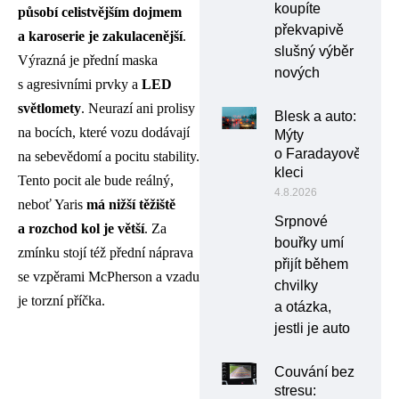
koupíte
působí celistvějším dojmem
překvapivě
a karoserie je zakulacenější
.
slušný výběr
Výrazná je přední maska
nových
s agresivními prvky a
LED
světlomety
. Neurazí ani prolisy
Blesk a auto:
na bocích, které vozu dodávají
Mýty
o Faradayově
na sebevědomí a pocitu stability.
kleci
Tento pocit ale bude reálný,
4.8.2026
neboť Yaris
má nižší těžiště
Srpnové
a rozchod kol je větší
. Za
bouřky umí
zmínku stojí též přední náprava
přijít během
se vzpěrami McPherson a vzadu
chvilky
je torzní příčka.
a otázka,
jestli je auto
Couvání bez
stresu: