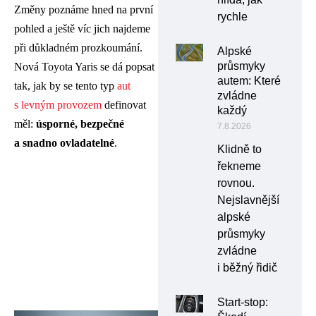
Změny poznáme hned na první
rychle
pohled a ještě víc jich najdeme
při důkladném prozkoumání.
Alpské
průsmyky
Nová Toyota Yaris se dá popsat
autem: Které
tak, jak by se tento typ
aut
zvládne
s levným provozem
definovat
každý
měl:
úsporné, bezpečné
7.8.2026
a snadno ovladatelné
.
Klidně to
řekneme
rovnou.
Nejslavnější
alpské
průsmyky
zvládne
i běžný řidič
Start-stop: