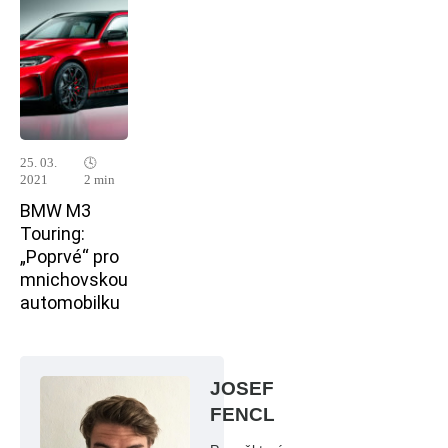
25. 03.
🕓
2021
2 min
BMW M3
Touring:
„Poprvé“ pro
mnichovskou
automobilku
JOSEF
FENCL