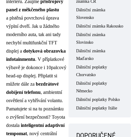
interiéru. Zaujme
přístrojový
známka ČR
panel z měkčeného plastu
Dálniční známka
Slovensko
a plstěná povrchová úprava
výplní dveří. Jak u žádného
Dálniční známka Rakousko
moderního auta, tak ani tady
Dálniční známka
Slovinsko
nechybí multifunkční TFT
displej a
dotyková obrazovka
Dálniční známka
Maďarsko
infotainmentu
. V příplatkové
Dálniční poplatky
výbavě je dokonce i 10palcový
Chorvatsko
head-up displej. Připlatit si
Dálniční poplatky
můžete dále za
bezdrátové
Německo
dobíjení telefonu
, ambientní
Dálniční poplatky Polsko
osvětlení a vyhřívání volantu.
Dálniční poplatky Itálie
Pamatujete si na tu poznámku
o zvýšení bezpečnosti? Toyota
dostala
inteligentní adaptivní
tempomat
, nový centrální
DOPORUČENÉ