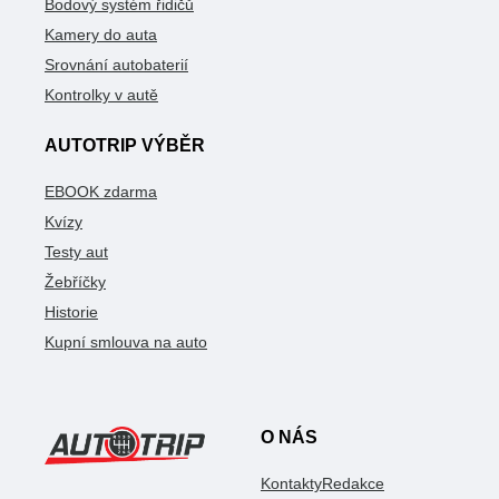
Bodový systém řidičů
Kamery do auta
Srovnání autobaterií
Kontrolky v autě
AUTOTRIP VÝBĚR
EBOOK zdarma
Kvízy
Testy aut
Žebříčky
Historie
Kupní smlouva na auto
O NÁS
Kontakty
Redakce