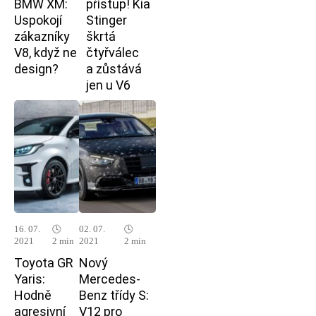
BMW XM:
přístup! Kia
Uspokojí
Stinger
zákazníky
škrtá
V8, když ne
čtyřválec
design?
a zůstává
jen u V6
16. 07.
🕓
02. 07.
🕓
2021
2 min
2021
2 min
Toyota GR
Nový
Yaris:
Mercedes-
Hodně
Benz třídy S:
agresivní
V12 pro