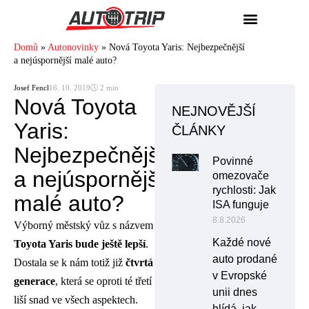
Domů
»
Autonovinky
»
Nová Toyota Yaris: Nejbezpečnější
a nejúspornější malé auto?
Josef Fencl
16. 10. 2019
🕓 2 min
Nová Toyota
NEJNOVĚJŠÍ
Yaris:
ČLÁNKY
Nejbezpečnější
Povinné
a nejúspornější
omezovače
rychlosti: Jak
malé auto?
ISA funguje
8.8.2026
Výborný městský vůz s názvem
Každé nové
Toyota Yaris bude ještě lepší
.
auto prodané
Dostala se k nám totiž již
čtvrtá
v Evropské
generace
, která se oproti té třetí
unii dnes
liší snad ve všech aspektech.
hlídá, jak