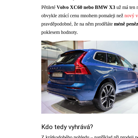
Pětileté
Volvo XC60 nebo BMW X3
už má ten n
obvykle ztrácí cenu mnohem pomaleji než
nový 
pravděpodobné, že na něm proděláte
méně peněz
poklesem hodnoty.
Kdo tedy vyhrává?
Z krátkodobého pohledu – například při prodeji 