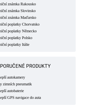
niční známka Rakousko
niční známka Slovinsko
niční známka Maďarsko
niční poplatky Chorvatsko
niční poplatky Německo
niční poplatky Polsko
iční poplatky Itálie
PORUČENÉ PRODUKTY
lepší autokamery
ty zimních pneumatik
epší autobaterie
lepší GPS navigace do auta