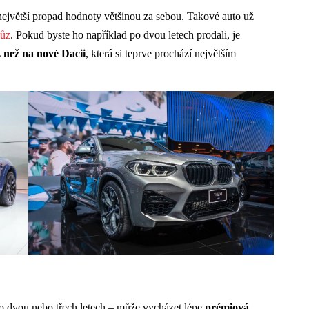
ejvětší propad hodnoty většinou za sebou. Takové auto už
vůz
. Pokud byste ho například po dvou letech prodali, je
 než na nové Dacii
, která si teprve prochází největším
po dvou nebo třech letech – může vycházet lépe
prémiová