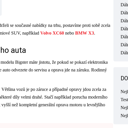
Dál
Dál
Dál
rželi se současné nabídky na trhu, postavíme proti sobě zcela
Dál
rémiové SUV, například
Volvo XC60
nebo
BMW X3
.
Dál
Dál
ého auta
Dáln
modelu Bigster máte jistotu, že pokud se pokazí elektronika
e auto odvezete do servisu a oprava jde na záruku. Rodinný
DO
á. Většina vozů je po záruce a případné opravy jdou zcela za
Nej
ěkteré díly velmi drahé. Stačí například porucha moderního
Tes
vyšší než kompletní generální oprava motoru u levnějšího
Nejl
Nej