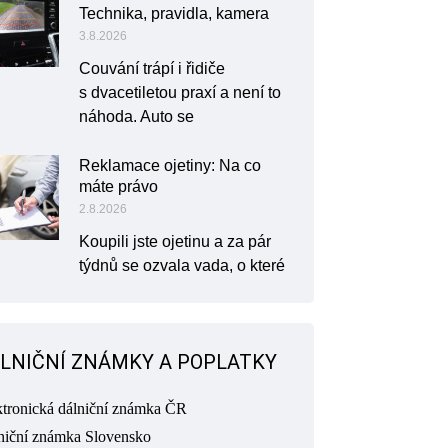
Technika, pravidla, kamera
3.8.2026
Couvání trápí i řidiče
s dvacetiletou praxí a není to
náhoda. Auto se
Reklamace ojetiny: Na co
máte právo
2.8.2026
Koupili jste ojetinu a za pár
týdnů se ozvala vada, o které
LNIČNÍ ZNÁMKY A POPLATKY
ktronická dálniční známka ČR
niční známka Slovensko