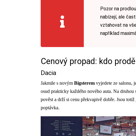
Pozor na prodlou
nabízejí, ale ča
vztahovat na vš
například maximá
Cenový propad: kdo proděl
Dacia
Jakmile s novým
Bigsterem
vyjedete ze salonu, 
osud prakticky každého nového auta. Na druhou 
pověst a drží si cenu překvapivě dobře. Jsou totiž 
poptávka.