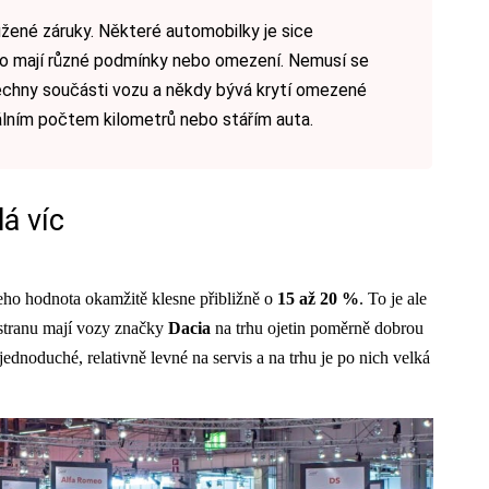
žené záruky. Některé automobilky je sice
sto mají různé podmínky nebo omezení. Nemusí se
echny součásti vozu a někdy bývá krytí omezené
lním počtem kilometrů nebo stářím auta.
á víc
jeho hodnota okamžitě klesne přibližně o
15 až 20 %
. To je ale
stranu mají vozy značky
Dacia
na trhu ojetin poměrně dobrou
jednoduché, relativně levné na servis a na trhu je po nich velká