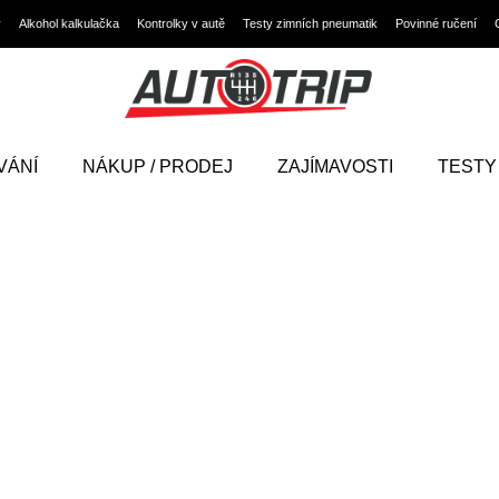
y
Alkohol kalkulačka
Kontrolky v autě
Testy zimních pneumatik
Povinné ručení
VÁNÍ
NÁKUP / PRODEJ
ZAJÍMAVOSTI
TESTY