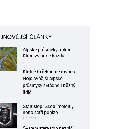
JNOVĚJŠÍ ČLÁNKY
Alpské průsmyky autem:
Které zvládne každý
7.8.2026
Klidně to řekneme rovnou.
Nejslavnější alpské
průsmyky zvládne i běžný
řidič
Start-stop: Škodí motoru,
nebo šetří peníze
6.8.2026
Systém start-stop nezničí