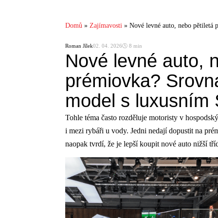
Domů
»
Zajímavosti
»
Nové levné auto, nebo pětiletá
Roman Jílek
02. 04. 2026
🕓 8 min
Nové levné auto, n
prémiovka? Srovna
model s luxusním
Tohle téma často rozděluje motoristy v hospodsk
i mezi rybáři u vody. Jedni nedají dopustit na pr
naopak tvrdí, že je lepší koupit nové auto nižší tř