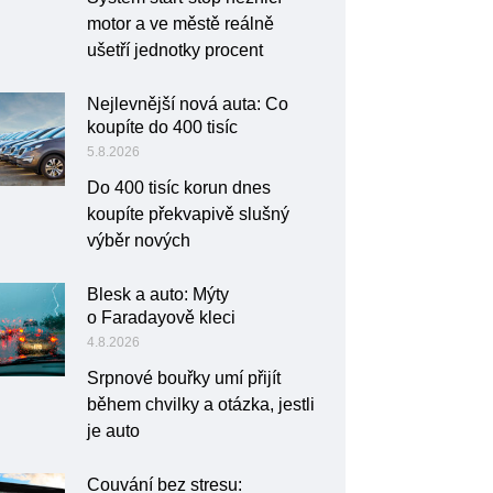
motor a ve městě reálně
ušetří jednotky procent
Nejlevnější nová auta: Co
koupíte do 400 tisíc
5.8.2026
Do 400 tisíc korun dnes
koupíte překvapivě slušný
výběr nových
Blesk a auto: Mýty
o Faradayově kleci
4.8.2026
Srpnové bouřky umí přijít
během chvilky a otázka, jestli
je auto
Couvání bez stresu: