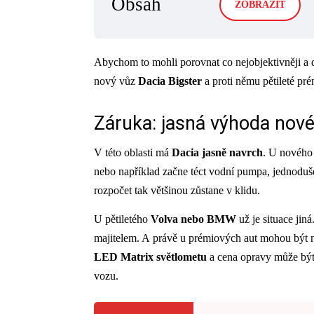
Obsah
ZOBRAZIT
Abychom to mohli porovnat co nejobjektivněji a d
nový vůz
Dacia Bigster
a proti němu pětileté p
Záruka: jasná výhoda nov
V této oblasti má
Dacia jasně navrch
. U nového 
nebo například začne téct vodní pumpa, jednoduš
rozpočet tak většinou zůstane v klidu.
U pětiletého
Volva nebo BMW
už je situace jin
majitelem. A právě u prémiových aut mohou být n
LED Matrix světlometu
a cena opravy může být 
vozu.