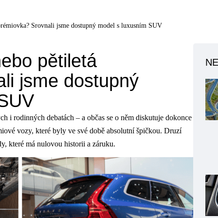
 prémiovka? Srovnali jsme dostupný model s luxusním SUV
ebo pětiletá
NE
li jsme dostupný
 SUV
ých i rodinných debatách – a občas se o něm diskutuje dokonce
émiové vozy, které byly ve své době absolutní špičkou. Druzí
ídy, které má nulovou historii a záruku.