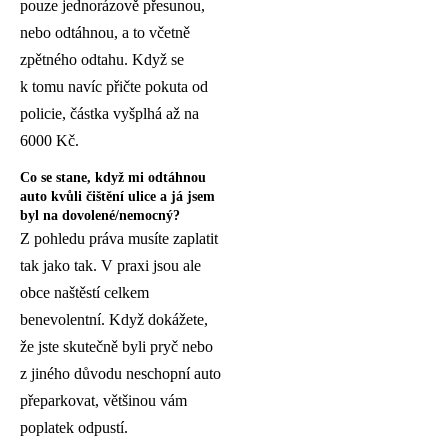
pouze jednorázově přesunou,
nebo odtáhnou, a to včetně
zpětného odtahu. Když se
k tomu navíc přičte pokuta od
policie, částka vyšplhá až na
6000 Kč.
Co se stane, když mi odtáhnou
auto kvůli čištění ulice a já jsem
byl na dovolené/nemocný?
Z pohledu práva musíte zaplatit
tak jako tak. V praxi jsou ale
obce naštěstí celkem
benevolentní. Když dokážete,
že jste skutečně byli pryč nebo
z jiného důvodu neschopní auto
přeparkovat, většinou vám
poplatek odpustí.