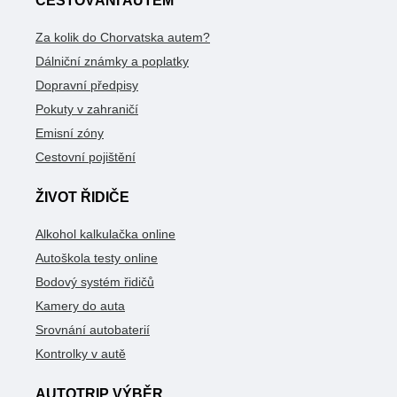
CESTOVÁNÍ AUTEM
Za kolik do Chorvatska autem?
Dálniční známky a poplatky
Dopravní předpisy
Pokuty v zahraničí
Emisní zóny
Cestovní pojištění
ŽIVOT ŘIDIČE
Alkohol kalkulačka online
Autoškola testy online
Bodový systém řidičů
Kamery do auta
Srovnání autobaterií
Kontrolky v autě
AUTOTRIP VÝBĚR