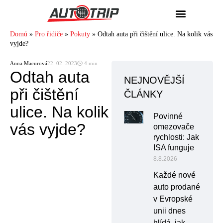
Domů
»
Pro řidiče
»
Pokuty
»
Odtah auta při čištění ulice. Na kolik vás
vyjde?
Anna Macurová
22. 02. 2023
🕓 4 min
Odtah auta
NEJNOVĚJŠÍ
při čištění
ČLÁNKY
ulice. Na kolik
Povinné
vás vyjde?
omezovače
rychlosti: Jak
ISA funguje
8.8.2026
Každé nové
auto prodané
v Evropské
unii dnes
hlídá, jak