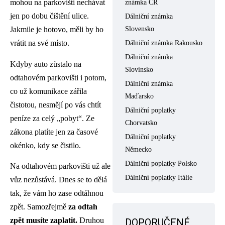
mohou na parkovišti nechávat
známka ČR
jen po dobu čištění ulice.
Dálniční známka
Slovensko
Jakmile je hotovo, měli by ho
vrátit na své místo.
Dálniční známka Rakousko
Dálniční známka
Kdyby auto zůstalo na
Slovinsko
odtahovém parkovišti i potom,
Dálniční známka
co už komunikace zářila
Maďarsko
čistotou, nesmějí po vás chtít
Dálniční poplatky
peníze za celý „pobyt“. Ze
Chorvatsko
zákona platíte jen za časové
Dálniční poplatky
okénko, kdy se čistilo.
Německo
Dálniční poplatky Polsko
Na odtahovém parkovišti už ale
Dálniční poplatky Itálie
vůz nezůstává. Dnes se to dělá
tak, že vám ho zase odtáhnou
zpět. Samozřejmě
za odtah
zpět musíte zaplatit.
Druhou
DOPORUČENÉ