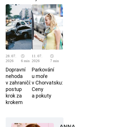
28. 07.
🕓
11. 07.
🕓
2026
6 min
2026
7 min
Dopravní
Parkování
nehoda
u moře
v zahraničí:
v Chorvatsku:
postup
Ceny
krok za
a pokuty
krokem
ANNA