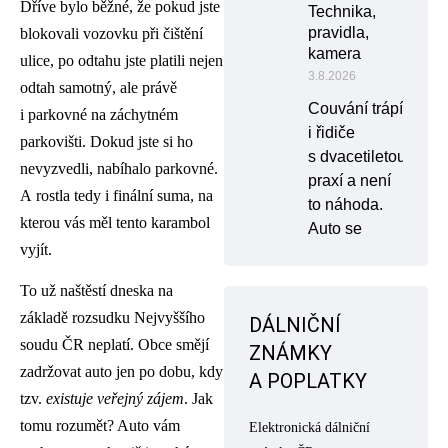
Dříve bylo běžné, že pokud jste
Technika,
pravidla,
blokovali vozovku při čištění
kamera
ulice, po odtahu jste platili nejen
3.8.2026
odtah samotný, ale právě
Couvání trápí
i parkovné na záchytném
i řidiče
parkovišti. Dokud jste si ho
s dvacetiletou
nevyzvedli, nabíhalo parkovné.
praxí a není
A rostla tedy i finální suma, na
to náhoda.
kterou vás měl tento karambol
Auto se
vyjít.
To už naštěstí dneska na
základě rozsudku Nejvyššího
DÁLNIČNÍ
soudu ČR neplatí. Obce smějí
ZNÁMKY
zadržovat auto jen po dobu, kdy
A POPLATKY
tzv.
existuje veřejný zájem
. Jak
tomu rozumět? Auto vám
Elektronická dálniční