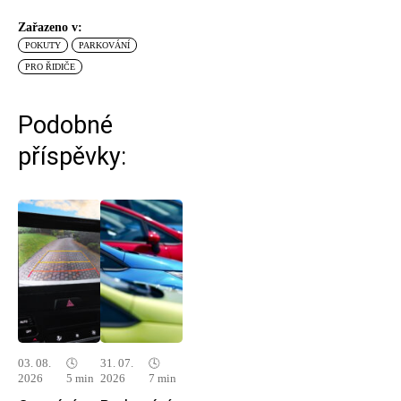
Zařazeno v:
POKUTY
PARKOVÁNÍ
PRO ŘIDIČE
Podobné
příspěvky:
03. 08.
🕓
31. 07.
🕓
2026
5 min
2026
7 min