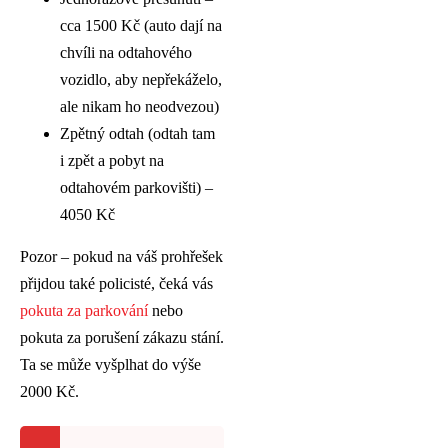
cca 1500 Kč (auto dají na
chvíli na odtahového
vozidlo, aby nepřekáželo,
ale nikam ho neodvezou)
Zpětný odtah (odtah tam
i zpět a pobyt na
odtahovém parkovišti) –
4050 Kč
Pozor – pokud na váš prohřešek
přijdou také policisté, čeká vás
pokuta za parkování
nebo
pokuta za porušení zákazu stání.
Ta se může vyšplhat do výše
2000 Kč.