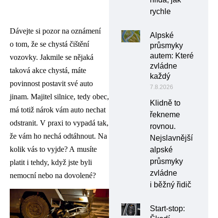
rychle
Dávejte si pozor na oznámení
Alpské
o tom, že se chystá čištění
průsmyky
autem: Které
vozovky. Jakmile se nějaká
zvládne
taková akce chystá, máte
každý
povinnost postavit své auto
7.8.2026
jinam. Majitel silnice, tedy obec,
Klidně to
má totiž nárok vám auto nechat
řekneme
odstranit. V praxi to vypadá tak,
rovnou.
že vám ho nechá odtáhnout. Na
Nejslavnější
kolik vás to vyjde? A musíte
alpské
průsmyky
platit i tehdy, když jste byli
zvládne
nemocní nebo na dovolené?
i běžný řidič
Start-stop: