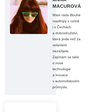
MACUROVÁ
Mám ráda dlouhé
roadtripy v cizině
i v Čechách
a dobrodružství,
která jinde než za
volantem
nezažijete.
Zajímám se také
o nové
technologie
a inovace
v automobilovém
průmyslu.