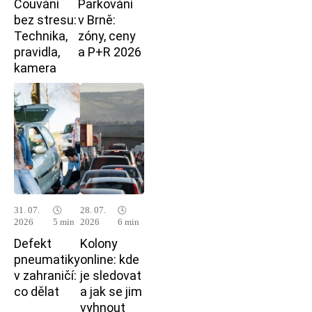
Couvání
Parkování
bez stresu:
v Brně:
Technika,
zóny, ceny
pravidla,
a P+R 2026
kamera
31. 07.
🕓
28. 07.
🕓
2026
5 min
2026
6 min
Defekt
Kolony
pneumatiky
online: kde
v zahraničí:
je sledovat
co dělat
a jak se jim
vyhnout