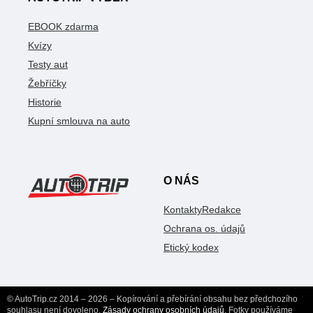
EBOOK zdarma
Kvízy
Testy aut
Žebříčky
Historie
Kupní smlouva na auto
O NÁS
Kontakty
Redakce
Ochrana os. údajů
Etický kodex
© AutoTrip.cz 2014 – 2026 – Kopírování a přebírání obsahu bez předchozího
souhlasu není dovoleno.
Zásady ochrany osobních údajů
. Fotky používáme