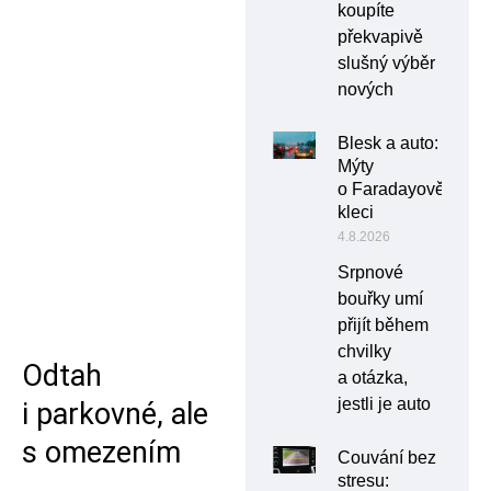
koupíte
překvapivě
slušný výběr
nových
Blesk a auto:
Mýty
o Faradayově
kleci
4.8.2026
Srpnové
bouřky umí
přijít během
chvilky
Odtah
a otázka,
jestli je auto
i parkovné, ale
s omezením
Couvání bez
stresu: