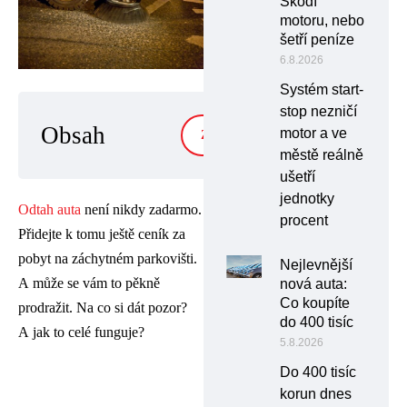
Škodí
motoru, nebo
šetří peníze
6.8.2026
Systém start-
stop nezničí
Obsah
motor a ve
ZOBRAZIT
městě reálně
ušetří
jednotky
Odtah auta
není nikdy zadarmo.
procent
Přidejte k tomu ještě ceník za
pobyt na záchytném parkovišti.
Nejlevnější
A může se vám to pěkně
nová auta:
Co koupíte
prodražit. Na co si dát pozor?
do 400 tisíc
A jak to celé funguje?
5.8.2026
Do 400 tisíc
korun dnes