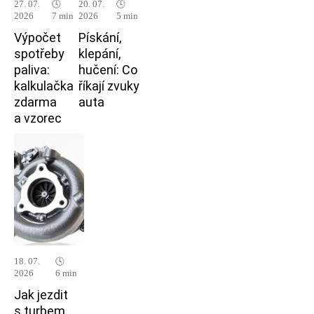
27. 07.
🕓
20. 07.
🕓
2026
7 min
2026
5 min
Výpočet
Pískání,
spotřeby
klepání,
paliva:
hučení: Co
kalkulačka
říkají zvuky
zdarma
auta
a vzorec
18. 07.
🕓
2026
6 min
Jak jezdit
s turbem,