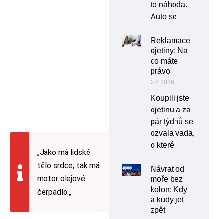
to náhoda.
Auto se
Reklamace
ojetiny: Na
co máte
právo
2.8.2026
Koupili jste
ojetinu a za
pár týdnů se
ozvala vada,
o které
„Jako má lidské
tělo srdce, tak má
Návrat od
motor olejové
moře bez
kolon: Kdy
čerpadlo.„
a kudy jet
zpět