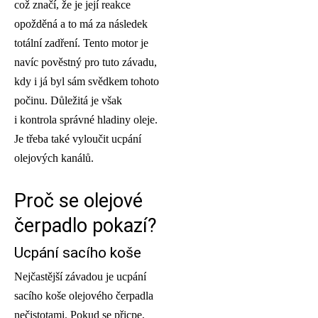
což značí, že je její reakce
opožděná a to má za následek
totální zadření. Tento motor je
navíc pověstný pro tuto závadu,
kdy i já byl sám svědkem tohoto
počinu. Důležitá je však
i kontrola správné hladiny oleje.
Je třeba také vyloučit ucpání
olejových kanálů.
Proč se olejové
čerpadlo pokazí?
Ucpání sacího koše
Nejčastější závadou je ucpání
sacího koše olejového čerpadla
nečistotami. Pokud se přicpe,