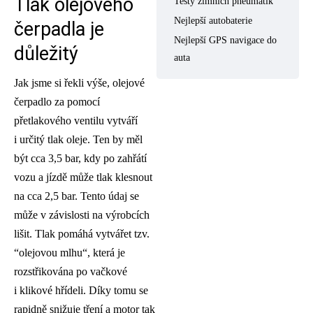
Tlak olejového
Testy zimních pneumatik
Nejlepší autobaterie
čerpadla je
Nejlepší GPS navigace do
důležitý
auta
Jak jsme si řekli výše, olejové
čerpadlo za pomocí
přetlakového ventilu vytváří
i určitý tlak oleje. Ten by měl
být cca 3,5 bar, kdy po zahřátí
vozu a jízdě může tlak klesnout
na cca 2,5 bar. Tento údaj se
může v závislosti na výrobcích
lišit. Tlak pomáhá vytvářet tzv.
“olejovou mlhu“, která je
rozstřikována po vačkové
i klikové hřídeli. Díky tomu se
rapidně snižuje tření a motor tak