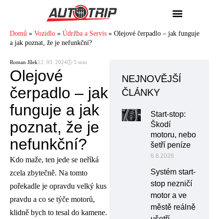
Domů
»
Vozidlo
»
Údržba a Servis
»
Olejové čerpadlo – jak funguje
a jak poznat, že je nefunkční?
Roman Jílek
12. 03. 2024
🕓 5 min
Olejové
NEJNOVĚJŠÍ
čerpadlo – jak
ČLÁNKY
funguje a jak
Start-stop:
poznat, že je
Škodí
motoru, nebo
nefunkční?
šetří peníze
6.8.2026
Kdo maže, ten jede se neříká
Systém start-
zcela zbytečně. Na tomto
stop nezničí
pořekadle je opravdu velký kus
motor a ve
pravdu a co se týče motorů,
městě reálně
klidně bych to tesal do kamene.
ušetří