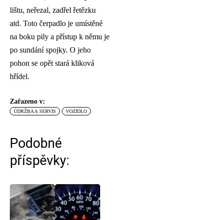
lištu, neřezal, zadřel řetězku
atd. Toto čerpadlo je umístěné
na boku pily a přístup k němu je
po sundání spojky. O jeho
pohon se opět stará kliková
hřídel.
Zařazeno v:
ÚDRŽBA A SERVIS
VOZIDLO
Podobné
příspěvky: