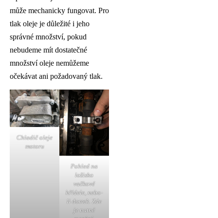
může mechanicky fungovat. Pro
tlak oleje je důležité i jeho
správné množství, pokud
nebudeme mít dostatečné
množství oleje nemůžeme
očekávat ani požadovaný tlak.
Chladič oleje
motoru
Pohled na
ložisko
vačkové
hřídele, nebo-
li domek. Zde
je nutné