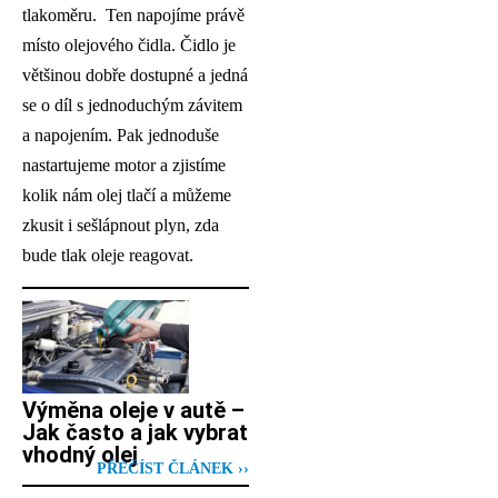
tlakoměru. Ten napojíme právě
místo olejového čidla. Čidlo je
většinou dobře dostupné a jedná
se o díl s jednoduchým závitem
a napojením. Pak jednoduše
nastartujeme motor a zjistíme
kolik nám olej tlačí a můžeme
zkusit i sešlápnout plyn, zda
bude tlak oleje reagovat.
Výměna oleje v autě –
Jak často a jak vybrat
vhodný olej
PŘEČÍST ČLÁNEK ››