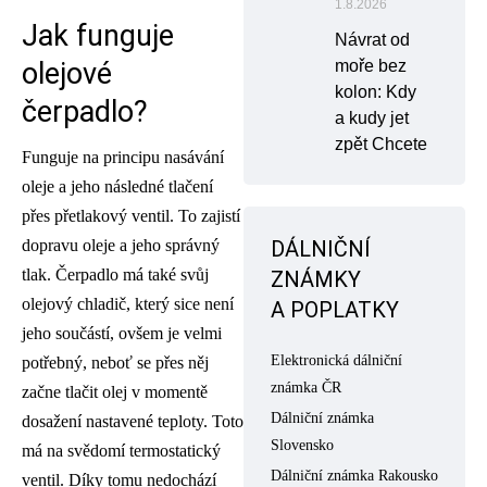
1.8.2026
Jak funguje
Návrat od
olejové
moře bez
kolon: Kdy
čerpadlo?
a kudy jet
zpět Chcete
Funguje na principu nasávání
oleje a jeho následné tlačení
přes přetlakový ventil. To zajistí
dopravu oleje a jeho správný
DÁLNIČNÍ
tlak. Čerpadlo má také svůj
ZNÁMKY
olejový chladič, který sice není
A POPLATKY
jeho součástí, ovšem je velmi
Elektronická dálniční
potřebný, neboť se přes něj
známka ČR
začne tlačit olej v momentě
Dálniční známka
dosažení nastavené teploty. Toto
Slovensko
má na svědomí termostatický
Dálniční známka Rakousko
ventil. Díky tomu nedochází