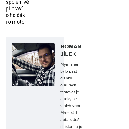
spolehlivě
připraví
o řidičák
i o motor
ROMAN
JÍLEK
Mým snem
bylo psát
články
o autech,
testovat je
a taky se
v nich vrtat.
Mám rád
auta s duší
i historií a je