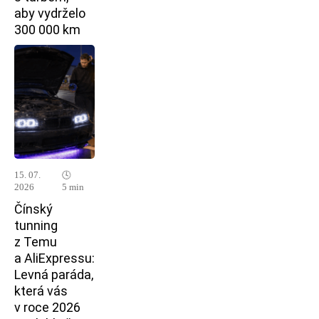
aby vydrželo
300 000 km
15. 07.
🕓
2026
5 min
Čínský
tunning
z Temu
a AliExpressu:
Levná paráda,
která vás
v roce 2026