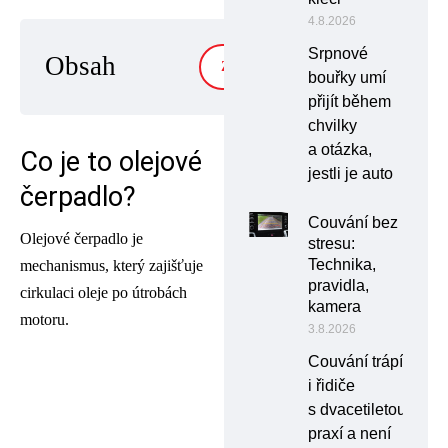
4.8.2026
Srpnové
Obsah
ZOBRAZIT
bouřky umí
přijít během
chvilky
a otázka,
Co je to olejové
jestli je auto
čerpadlo?
Couvání bez
Olejové čerpadlo je
stresu:
Technika,
mechanismus, který zajišťuje
pravidla,
cirkulaci oleje po útrobách
kamera
motoru.
3.8.2026
Couvání trápí
i řidiče
s dvacetiletou
praxí a není