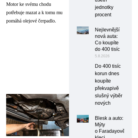
Motor ke svému chodu
jednotky
potřebuje mazat a k tomu mu
procent
pomáhá olejové čerpadlo.
Nejlevnější
nová auta:
Co koupíte
do 400 tisíc
5.8.2026
Do 400 tisíc
korun dnes
koupíte
překvapivě
slušný výběr
nových
Blesk a auto:
Mýty
o Faradayově
kleci