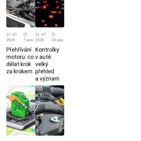
31. 07.
🕓
31. 07.
🕓
2026
7 min
2026
10 min
Přehřívání
Kontrolky
motoru: co
v autě:
dělat krok
velký
za krokem
přehled
a význam