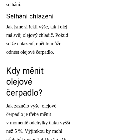
selhání.
Selhání chlazení
Jak jsme si řekli výše, tak i olej
má svůj olejový chladič. Pokud
selže chlazení, opět to může
odnést olejové čerpadlo.
Kdy měnit
olejové
čerpadlo?
Jak zaznělo výše, olejové
čerpadlo je třeba měnit
v momentě odchylky tlaku vyšší
než 5 %. Výjimkou by mohl
však být motor 1.4 16v 55 kW