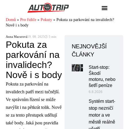
Domů
»
Pro řidiče
»
Pokuty
»
Pokuta za parkování na invalidech?
Nově i s body
Anna Macurová
19. 08. 2025
🕓 5 min
Pokuta za
NEJNOVĚJŠÍ
parkování na
ČLÁNKY
invalidech?
Start-stop:
Nově i s body
Škodí
motoru, nebo
Pokuta za parkování na
šetří peníze
invalidech patří mezi tučnější.
6.8.2026
Ve správním řízení se může
Systém start-
navýšit i na pětkrát tolik. Nově
stop nezničí
se za tento přestupek udělují
motor a ve
městě reálně
také body. Jaká jsou pravidla
ušetří