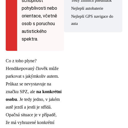
schopnost
Testy zimních pneumatik
pohyblivosti nebo
Nejlepší autobaterie
orientace, včetně
Nejlepší GPS navigace do
osob s poruchou
auta
autistického
spektra.
Co z toho plyne?
Hendikepovaný člověk může
parkovat s jakýmkoliv autem.
Průkaz se nevystavuje na
značku SPZ, ale
na konkrétní
osobu
. Je tedy jedno, v jakém
autě jezdí a jestli je střídá.
Opačná situace je v případě,
že má vyhrazené konkrétní