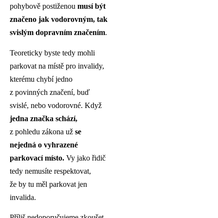
pohybově postiženou
musí být
značeno jak vodorovným, tak
svislým dopravním značením
.
Teoreticky byste tedy mohli
parkovat na místě pro invalidy,
kterému chybí jedno
z povinných značení, buď
svislé, nebo vodorovné. Když
jedna značka schází,
z pohledu zákona už
se
nejedná o vyhrazené
parkovací místo.
Vy jako řidič
tedy nemusíte respektovat,
že by tu měl parkovat jen
invalida.
Příliš nedoporučujeme zkoušet