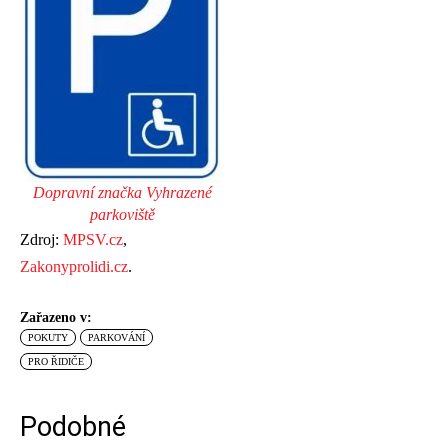
Dopravní značka Vyhrazené
parkoviště
Zdroj:
MPSV.cz
,
Zakonyprolidi.cz
.
Zařazeno v:
POKUTY
PARKOVÁNÍ
PRO ŘIDIČE
Podobné