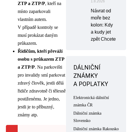
1.8.2026
ZTP a ZTP/P
, kteří na
Návrat od
místo zaparkovali
moře bez
vlastním autem.
kolon: Kdy
V případě kontroly se
a kudy jet
musí prokázat daným
zpět Chcete
průkazem.
Řidičům, kteří
převáží
osobu s průkazem
ZTP
DÁLNIČNÍ
a ZTP/P
. Na parkovišti
ZNÁMKY
pro invalidy smí parkovat
zdravý člověk, jestli dělá
A POPLATKY
řidiče zdravotně či tělesně
Elektronická dálniční
postiženému. Je jedno,
známka ČR
jestli je to příbuzný,
Dálniční známka
známy atp.
Slovensko
Dálniční známka Rakousko