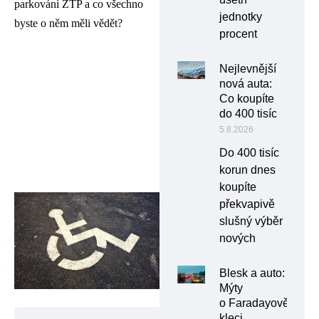
parkování ZTP a co všechno
jednotky
byste o něm měli vědět?
procent
Nejlevnější
nová auta:
Co koupíte
do 400 tisíc
5.8.2026
Do 400 tisíc
korun dnes
koupíte
překvapivě
slušný výběr
nových
Blesk a auto:
Mýty
o Faradayově
kleci