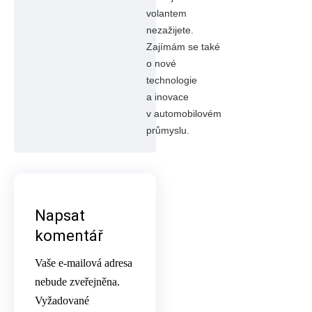
volantem
nezažijete.
Zajímám se také
o nové
technologie
a inovace
v automobilovém
průmyslu.
Napsat
komentář
Vaše e-mailová adresa
nebude zveřejněna.
Vyžadované