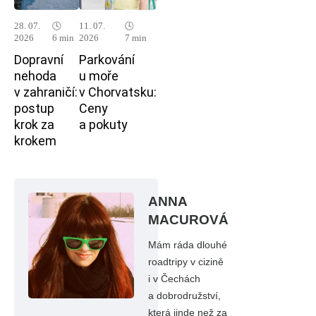
28. 07.
🕓
11. 07.
🕓
2026
6 min
2026
7 min
Dopravní
Parkování
nehoda
u moře
v zahraničí:
v Chorvatsku:
postup
Ceny
krok za
a pokuty
krokem
ANNA
MACUROVÁ
Mám ráda dlouhé
roadtripy v cizině
i v Čechách
a dobrodružství,
která jinde než za