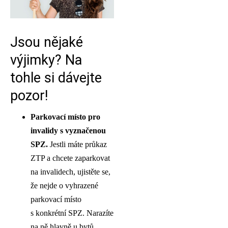
Jsou nějaké
výjimky? Na
tohle si dávejte
pozor!
Parkovací místo pro
invalidy s vyznačenou
SPZ
.
Jestli máte průkaz
ZTP a chcete zaparkovat
na invalidech, ujistěte se,
že nejde o vyhrazené
parkovací místo
s konkrétní SPZ. Narazíte
na ně hlavně u bytů,