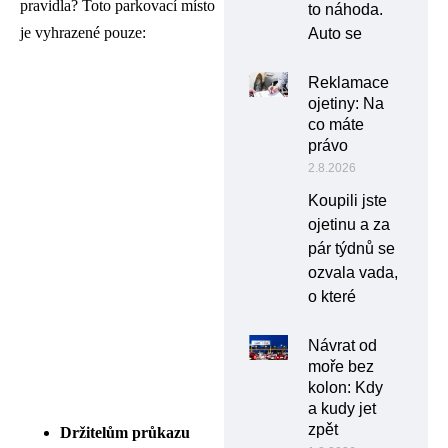
pravidla? Toto parkovací místo
to náhoda.
je vyhrazené pouze:
Auto se
Reklamace
ojetiny: Na
co máte
právo
2.8.2026
Koupili jste
ojetinu a za
pár týdnů se
ozvala vada,
o které
Návrat od
moře bez
kolon: Kdy
a kudy jet
zpět
Držitelům průkazu