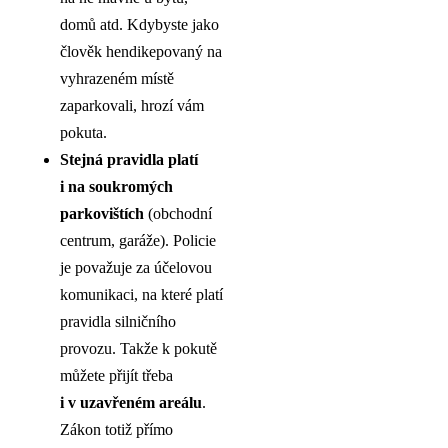
domů atd. Kdybyste jako
člověk hendikepovaný na
vyhrazeném místě
zaparkovali, hrozí vám
pokuta.
Stejná pravidla platí
i na soukromých
parkovištích
(obchodní
centrum, garáže). Policie
je považuje za účelovou
komunikaci, na které platí
pravidla silničního
provozu. Takže k pokutě
můžete přijít třeba
i v uzavřeném areálu
.
Zákon totiž přímo