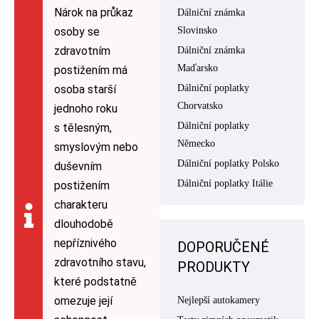
Nárok na průkaz
Dálniční známka
osoby se
Slovinsko
zdravotním
Dálniční známka
Maďarsko
postižením má
osoba starší
Dálniční poplatky
Chorvatsko
jednoho roku
Dálniční poplatky
s tělesným,
Německo
smyslovým nebo
Dálniční poplatky Polsko
duševním
Dálniční poplatky Itálie
postižením
charakteru
dlouhodobě
nepříznivého
DOPORUČENÉ
zdravotního stavu,
PRODUKTY
které podstatně
omezuje její
Nejlepší autokamery