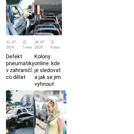
31. 07.
🕓
28. 07.
🕓
2026
5 min
2026
6 min
Defekt
Kolony
pneumatiky
online: kde
v zahraničí:
je sledovat
co dělat
a jak se jim
vyhnout