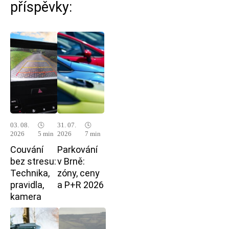
příspěvky:
03. 08.
🕓
31. 07.
🕓
2026
5 min
2026
7 min
Couvání
Parkování
bez stresu:
v Brně:
Technika,
zóny, ceny
pravidla,
a P+R 2026
kamera