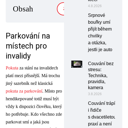
4.8.2026
Obsah
ZOBRAZIT
Srpnové
bouřky umí
přijít během
Parkování na
chvilky
a otázka,
místech pro
jestli je auto
invalidy
Couvání bez
Pokuta
za stání na invalidech
stresu:
Technika,
platí mezi přísnější. Má trochu
pravidla,
jiný sazebník než klasická
kamera
pokuta za parkování
. Místo pro
3.8.2026
hendikepované totiž musí být
Couvání trápí
vždy k dispozici člověku, který
i řidiče
ho potřebuje. Kdo všechno zde
s dvacetiletou
parkovat smí a jaká jsou
praxí a není